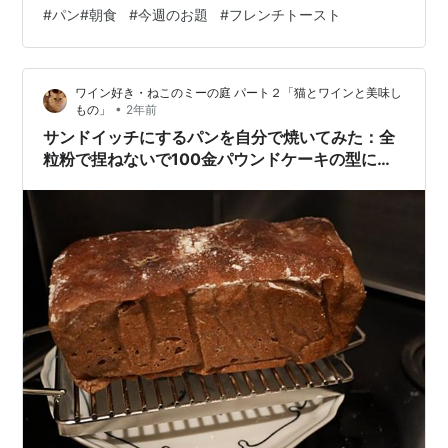
最寄り駅が日ノ出町駅となっており、 歩いて１０分ほど
#
パン#朝食
#
今週のお題
#
フレンチトースト
の距離ですが山の上の為階段が多いところだけ少し大変
ですね。 階段を登って行くと周りが住宅街になってます
初めて来たときは本当にカフェがあるのかって感じでし
ワイン好き・ねこのミーの庭 パート２「猫とワインと美味し
たｗ 個人的にこの席が一番落ち着きますｗ 実際にお店に
•
もの」
2年前
入ると古民家と名前に付いてるだけあって和風の作りに
サンドイッチにするパンを自分で焼いてみた：全
なってました。 席は店…
粒粉で捏ねないで100金パウンドケーキの型に入
れて