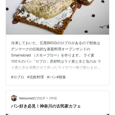
冷凍しておいた、広尾BRODのロブロがあるので朝食は
デンマークの伝統的な家庭料理オープンサンドの
Smørrebrød （スモーブロー）を作ります。 ライ麦
100％のパン「ロブロ」原材料はライ麦と水と塩のみ ラ
イ麦と水を発酵させて作ったライサワー種で膨らませま
す。独特の酸味は、乳酸菌の働きによるものです。 ちな
#
ロブロ
#
北欧料理
#
パン#朝食
みに、ライ麦には小麦グルテンが含まれていませんが、
グルテンタンパク質の成分である「セカリン」と呼ばれ
ているものが含まれています。 オープンサンドの
•
Smørrebrød （スモーブロー）とは? スモーはバター、ブ
Natsumelのブログ
2年前
ローはパンの意味。本来は、パンにバターを塗るのです
パン好き必見！神奈川の古民家カフェ
が、私は「パンにバターを塗っ…