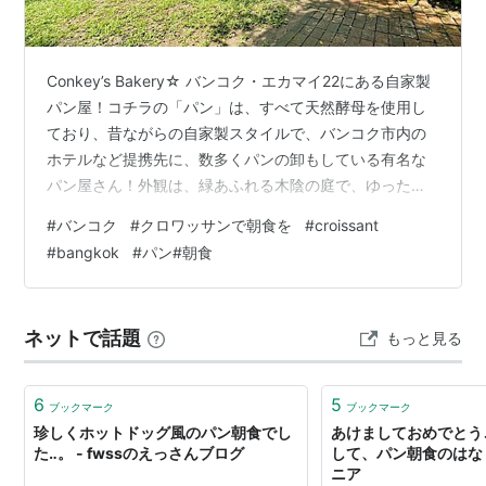
Conkey’s Bakery☆ バンコク・エカマイ22にある自家製
パン屋！コチラの「パン」は、すべて天然酵母を使用し
ており、昔ながらの自家製スタイルで、バンコク市内の
ホテルなど提携先に、数多くパンの卸もしている有名な
パン屋さん！外観は、緑あふれる木陰の庭で、ゆったり
とお食事をお楽しめる環境がGood☆バンコクで、こんな
#
バンコク
#
クロワッサンで朝食を
#
croissant
にもくつろげる緑豊かな場所はなかなか見つからないで
#
bangkok
#
パン#朝食
しょう〜ペットフレンドリーもあって、パンが好きなら
絶対行くべき！だと思うベーカリーカフェです。
「Conkey’s Bakery」店内には所狭しと、美味しそうなパ
ネットで話題
もっと見る
ンがずらりと、種類が豊富で、お値段は100～200バーツ
程度のもの…
6
5
ブックマーク
ブックマーク
珍しくホットドッグ風のパン朝食でし
あけましておめでとう
た‥。 - fwssのえっさんブログ
して、パン朝食のはなし
ニア