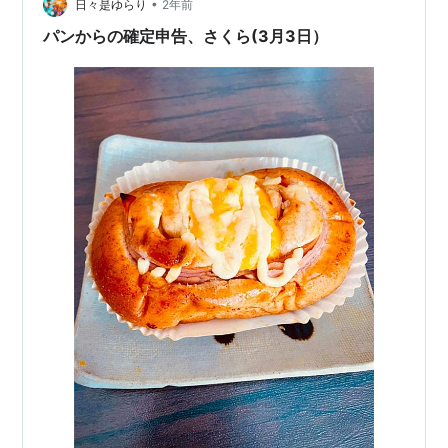
•
分だが、それでも悪いことばかりではない 自分のことを
日々是ゆらり
2年前
もう一度見つめなおすいい機会にはなっている だが主治
パンからの確定申告、さくら(3月3日）
医が言うように俺の今のヨワヨワガ…