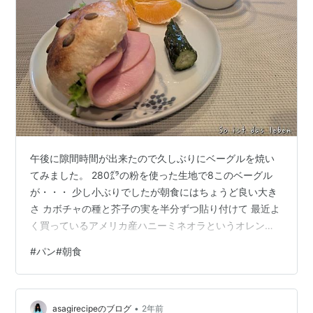
午後に隙間時間が出来たので久しぶりにベーグルを焼い
てみました。 280㌘の粉を使った生地で8このベーグル
が・・・ 少し小ぶりでしたが朝食にはちょうど良い大き
さ カボチャの種と芥子の実を半分ずつ貼り付けて 最近よ
く買っているアメリカ産ハニーミネオラというオレンジ
手で皮が剥けてジューシーで値段も手軽で美味しい～～
#
パン#朝食
•
asagirecipeのブログ
2年前