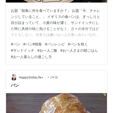
お題「朝食に何を食べていますか？」 お題「今、チャレ
ンジしていること。」 イギリスの食パンは、ぎっしりと
目が詰まっていて、小麦の味が濃く、サンドイッチにし
た時に具材の味に負けることがなく、少々の水分ではビ
クともしない。日本人は嫌いない人が多いみたいなのだ
けれど、サンドイッチにはあのパンがなくてはならない
#
パン
#
パン#朝食
#
パンレシピ
#
パンを焼く
と、私は思ってる。 日本で美味しいと言われるいろんな
#
サンドイッチ
#
お一人ご飯
#
お一人さまの朝ごはん
お店で食パンを買うも、どれもふかふかしてて、まるで
#
お一人暮らしの過ごし方
白いご飯。美味しいかもしれないけれど、サンドイッチ
にすると、ふにゃふにゃべちゃべちゃになるし、小麦の
味がしなくて具材に負ける。 以前、知人に紹介してもら
ってドイツパンを通販で購入してたのは気に入…
•
HappySmileLife+
2年前
パン