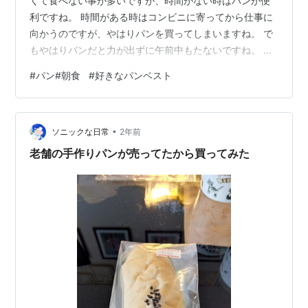
くて食べない事が多いですが、時間がない時はパンが便
利ですね。 時間がある時はコンビニに寄ってから仕事に
向かうのですが、やはりパンを買ってしまいますね。 で
もやはりパンだと力が出ずに午前中もたないですね。 私
の好きなパンベスト５ カレーパンですね。 カレーパンは
#
パン#朝食
#
好きなパンベスト
欠かせないですね、今コンビニでもいろいろな種類のカ
レーパンが売っているので一通りは買ってしまいます
ね。 ホットドックですね。 ホットドックもカレーパンと
•
一緒にセットで買ってしまいますね。 コロッケパンです
ソニックな日常
2年前
ね。 これも定番ついつい買ってしまいますね。私はコッ
老舗の手作りパンが売ってたから買ってみた
ペパンのタイプのコロッケパンが好…