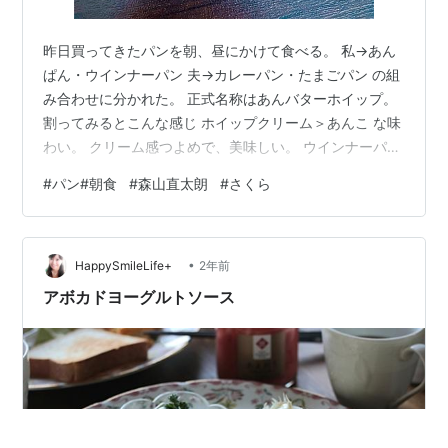
昨日買ってきたパンを朝、昼にかけて食べる。 私→あん
ぱん・ウインナーパン 夫→カレーパン・たまごパン の組
み合わせに分かれた。 正式名称はあんバターホイップ。
割ってみるとこんな感じ ホイップクリーム＞あんこ な味
わい。 クリーム感つよめで、美味しい。 ウインナーパ
ン。 私はウインナーの入ったパンが好きで、 普段コンビ
#
パン#朝食
#
森山直太朗
#
さくら
ニでパンを買うときもウインナーとかチョリソーが一本
入ったものをつい選んでしまう。 このパンは一見わかり
にくいが、こんがり焼けたチーズが上に乗っていて、ひ
•
と味違う工夫がされていた。 ウインナーにもしっかり味
HappySmileLife+
2年前
がついていて、満足感たっぷり。 これは夫がたべていた
アボカドヨーグルトソース
カレーパンに、 たまごパ…