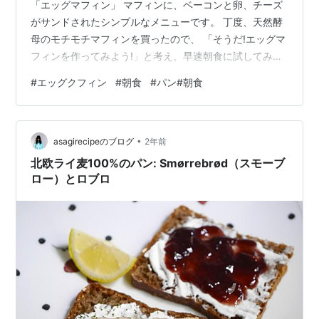
「エッグマフィン」 マフィンに、ベーコンと卵、チーズ
がサンドされたシンプルなメニューです。 丁度、天然酵
母のモチモチマフィンを買ったので、 「そうだ!エッグマ
フィンを作ってみよう!」と考え、早速朝食に試してみま
した。 マフィンは、半分に切って、両面をフライパンで
#
エッグクフィン
#
朝食
#
パン#朝食
焼きます。 オーブントースターではなく。あえてのフラ
イパン。 表面はカリッと、中はモチモチふっくらと仕上
がります。 目玉焼きはターンオーバーで半熟仕上。 両面
•
を焼き、塩、こしょうで軽く味付けします。 そして、ベ
asagirecipeのブログ
2年前
ーコンやハムではなく「生ハム」を使います。 生ハムに
北欧ライ麦100%のパン: Smørrebrød（スモーブ
は塩分があるので、チーズは…
ロー）とロブロ