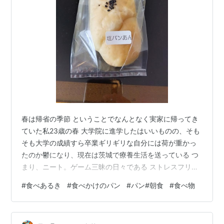
春は帰省の季節 ということでなんとなく実家に帰ってき
ていた私23歳の春 大学院に進学したはいいものの、そも
そも大学の成績すら卒業ギリギリな自分には荷が重かっ
たのか鬱になり、現在は茨城で療養生活を送っている つ
まり、ニート。ゲーム三昧の日々である ストレスフリー
で好きなことだけやっていられる生活 はたから見ればと
#
食べあるき
#
食べかけのパン
#
パン#朝食
#
食べ物
てもいいように聞こえるが、将来への不安がないといえ
ばウソになる ひと昔前のブログの文面からは考えられな
いほど自信喪失からの後ろ向き人間になってしまった自