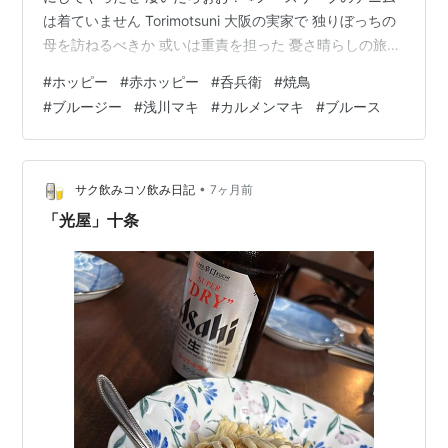
は着ていません Torimotsuni 大阪の実家で 独りぼっちの
母を訪ねるべきか 或いは重責を担った 憂さ晴らしの旅に
出るか はたまた 何にも考えずに ひたすらのんびりする
#
ホッピー
#
赤ホッピー
#
呑兵衛
#
焼鳥
か 考え中でござんす... 明日できることは 今日は考えない
#
ブルージー
#
浅川マキ
#
カルメンマキ
#
ブルース
ようにします 今夜はひたすらに 浅川マキの世界に浸りま
す～♪ LONG GOOD-BYE - 浅川マキ アーティスト:浅川マ
キ UNIVERSAL MUSIC GROUP Amazon ここだけの…
•
サク飲みコソ飲み日記
7ヶ月前
「光屋」十条