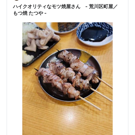
「3つの要素」 市販のホッピーの代わりを作るにあた
ハイクオリティなモツ焼屋さん - 荒川区町屋／
り、譲れない条件は以下の3つです。 完全…
もつ焼 たつや -