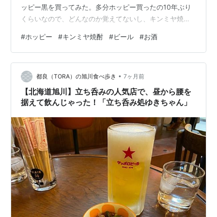
ッピー黒を買ってみた。多分ホッピー買ったの10年ぶり
くらいなので、どんなのか覚えてないし、キンミヤ焼酎
に至っては初めて買った。キンミヤ、安いね。こんなに
#
ホッピー
#
キンミヤ焼酎
#
ビール
#
お酒
安いか。想定してた値段と大違いだった。もっと高いも
のだと思ってた。 今冷やしてます。明日になったら飲ん
でみるか。今日でビール全部飲み切ったんでね、ロング
•
缶3本開けたらもうぐっちゃぐちゃ。しかも何もつままな
都良（TORA）の旭川食べ歩き
7ヶ月前
かったし。 ビール高いのよ。だったら発泡酒とか第三の
【北海道旭川】立ち呑みの人気店で、昼から腰を
ビールっていう選択肢が出てくるんだが、ど…
据えて飲んじゃった！「立ち呑み処ゆきちゃん」