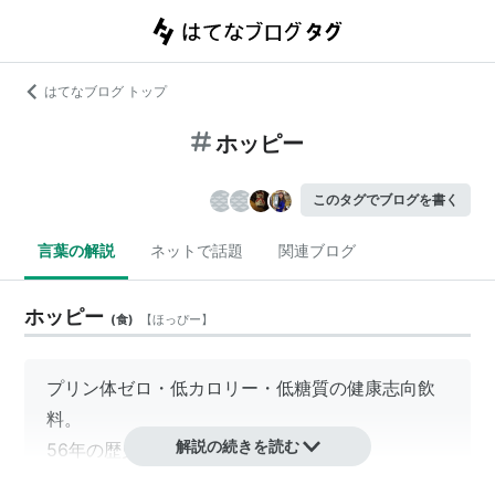
はてなブログ トップ
ホッピー
このタグでブログを書く
言葉の解説
ネットで話題
関連ブログ
ホッピー
(
食
)
【
ほっぴー
】
プリン体ゼロ・低カロリー・低糖質の健康志向飲
料。
解説の続きを読む
56年の歴史ある東京下町の味。
ビールテイストの焼酎割り飲料としてお好みの量