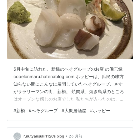
6月中旬に訪れた、新橋のへそグループのお店 の備忘録
copelonmaru.hatenablog.com ホッピーは、庶民の味方
知らない間にこんなに展開していたへそグループ、さす
がサラリーマンの街、新橋。 焼肉系、焼き鳥系のところ
はオープンな感じのお店でした 私たちが入ったのは、大
阪大衆割烹・・・意外と静かな感じのお店 冷やしヒレ酒
#
新橋
#
へそグループ
#
大衆居酒屋
#
ホッピー
飲みたかったけど食べ物とのマリアージュで、今回はパ
ス なめろう ポテサラ やっぱ、イカスミ酢飯のイカにぎ
りが秀逸でしたー！ またゆっくり考察したいです。 ラン
•
キング参加中レストラン ランキング参加中＊猫タイムズ
rurutyansuki1126’s blog
2ヶ月前