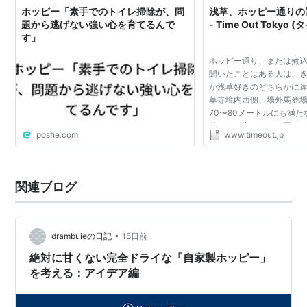
ホッピー「素手でのトイレ掃除が、問
浅草、ホッピー通りの
題から逃げない強い心を育てるんで
- Time Out Toky
す」
ホッピー通り、または煮
聞いたことはある人は、
か浅草好きのどちらかに
草寺境内西側、場外馬券
70〜80メートルにも満
前にせり出すように置か
posfie.com
www.timeout.jp
放的かつリーズナブルに
を連ねており、浅草を...
関連ブログ
•
drambuieの日記
15日前
絶対に甘くない完全ドライな「自家製ホッピー」
を考える：アイデア編