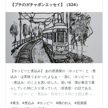
＊ ランキング参加中他ブログからの転生組 ランキング…
【プチのガチャポンエッセイ】（324）
【ホッピーと煮込み】 あの居酒屋の〈ホッピー〉と〈煮
込み〉は美味うまかったよなぁ・・急に〈ホッピー〉と
〈煮込み〉のことを思い出した。若い頃、僕が東京で暮
らしていた時に入り浸っていた〈居酒屋〉の話である。
〈ホッピー〉と〈煮込み〉目当てに３日に１回は通った
ものだ。その店の〈ホッピー〉はデカ目のタンブラーに
#
東京
#
煮込み
#
ホッピー
#
縄のれん
#
居酒屋
レモンの薄切りと少しの氷が入っているというもので、