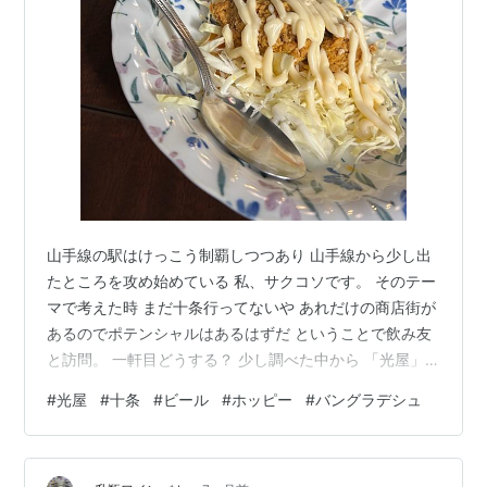
山手線の駅はけっこう制覇しつつあり 山手線から少し出
たところを攻め始めている 私、サクコソです。 そのテー
マで考えた時 まだ十条行ってないや あれだけの商店街が
あるのでポテンシャルはあるはずだ ということで飲み友
と訪問。 一軒目どうする？ 少し調べた中から 「光屋」
へ tabelog.com なぜこの店にしたか とにかく安そうだ
#
光屋
#
十条
#
ビール
#
ホッピー
#
バングラデシュ
バングラデシュ人の料理ってどんなもの？ 安さと好奇心
がこの店に引き寄せた 注文一発目は 瓶ビール おつまみ
ケバブ このケバブ おつまみって名乗ってることもあり