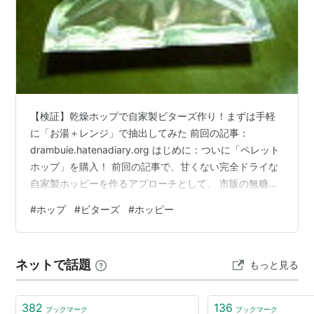
（ホッピー公式HPより引用）
【検証】乾燥ホップで自家製ビターズ作り！まずは手軽
に「お湯＋レンジ」で抽出してみた 前回の記事：
drambuie.hatenadiary.org はじめに：ついに「ペレット
ホップ」を購入！ 前回の記事で、甘くない完全ドライな
自家製ホッピーを作るアプローチとして、 市販の無糖ホ
ップ炭酸水 カクテル用ビターズ 乾燥ホップの濃縮液割り
#
ホップ
#
ビターズ
#
ホッピー
の3つをご紹介しました。 「コスト最安＆本格的な苦
味」を狙うなら、やっぱり 3の「自家製ホップ濃縮液」
ですよね。 というわけで……思い立ったら即行動！ ネッ
ネットで話題
もっと見る
ト通販でペレットホップを実際に購入してみました。 ザ
ーツ（チェコ産） ペレット100g価格: 1079 円楽…
382
136
ブックマーク
ブックマーク