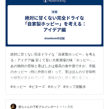
絶対に甘くない完全ドライな「自家製ホッピー」を考え
る：アイデア編 安くて旨い大衆酒場の味「ホッピー」。
あの独特の苦味と香ばしさは最高の食中酒ですが、市販
のホッピー（特に外割り材）って、実はほんのり甘味料
や糖類が含まれていて、後味が少し甘く感じること、あ
りませんか？ 「糖質ゼロ、甘みも一切なし、キリッとド
#
ホッピー
#
ビターズ
#
ホップ
#
ホップ炭酸水
ライでガツンと苦いホッピーが飲みたい」 そんな呑兵衛
の理想を叶えるべく、コストと満足度を両立した「完全
ドライ自家製ホッピー」の最適解を考えてみました。（※
•
まだ実際に試してはいません） 完全ドライ化に必要な
達ちゃんの下町グルメレポート
1ヶ月前