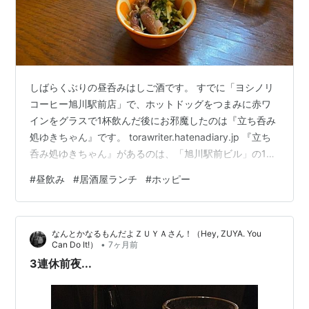
しばらくぶりの昼呑みはしご酒です。 すでに「ヨシノリ
コーヒー旭川駅前店」で、ホットドッグをつまみに赤ワ
インをグラスで1杯飲んだ後にお邪魔したのは『立ち呑み
処ゆきちゃん』です。 torawriter.hatenadiary.jp 『立ち
呑み処ゆきちゃん』があるのは、「旭川駅前ビル」の1
階。 以前は地下で営業していましたが、4月に1階に移転
#
昼飲み
#
居酒屋ランチ
#
ホッピー
してきたようです。 改めてフロアマップを見ると、空き
店舗が多くて寂しいですね。 これまで紹介した「おにぎ
り茶屋」や「駅前やぶそば」「おふくろ」といった駅前
なんとかなるもんだよＺＵＹＡさん！（Hey, ZUYA. You
ビルで長く営業を続けているお店には、これからも頑張
•
Can Do It!）
7ヶ月前
って欲しいもんです。 torawriter.hatenad…
3連休前夜...