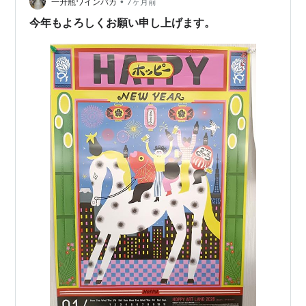
•
酒が進むわけです 早くも キンキンのホッピーを追加だよ
一升瓶ワインバカ
7ヶ月前
おつまみ３種盛り 左上から時計回りに 野菜入りサモサ…
今年もよろしくお願い申し上げます。