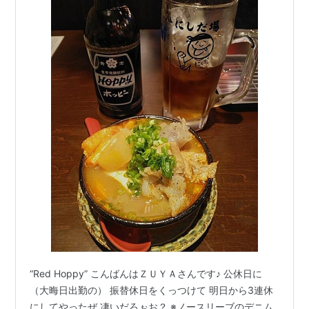
“Red Hoppy” こんばんはＺＵＹＡさんです♪ 公休日に
（大晦日出勤の） 振替休日をくっつけて 明日から3連休
にしてやったぜ 凄いだろぉお？ ※ノースリーブのデニム