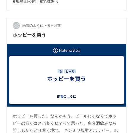
#
飛鳥山公園
#
地蔵通り
１杯￥280―だった。他の居酒屋でも〈ホッピー〉を呑
んだことがあるのだが、そこのは格別に美味かったの
だ。それから〈煮込み〉だ。牛モツを煮込んだ味噌風味
の小鉢で、常連客は必ず注文するという一品である。
•
雨雲のように
6ヶ月前
￥250―だった。当時カメラが趣味だった僕は、常連…
ホッピーを買う
ホッピーを買った。なんかもう、ビールじゃなくてホッ
ピーの方がコスパ良くね？って思った。多分酒飲みなら
誰しもがたどり着く境地。 キンミヤ焼酎とホッピー、ホ