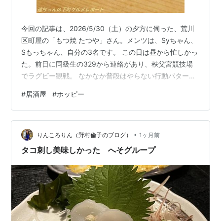
今回の記事は、2026/5/30（土）の夕方に伺った、荒川
区町屋の「もつ焼 たつや」さん。メンツは、Syちゃん、
Sもっちゃん、自分の3名です。 この日は昼から忙しかっ
た。前日に同級生の329から連絡があり、秩父宮競技場
でラグビー観戦。 なかなか普段はやらない行動パター
ン。ラグビーの試合は14時くらいには終わったものの、
#
居酒屋
#
ホッピー
夕方17時からは、Sもっちゃん、Syちゃんと町屋で飲む
予定も入っていて、一度家に帰るのも中途半端なので、
329も巻き添えに浅草のRAFTに立ち寄って飲む流れに。
•
時計の針が16時30分を回った頃、329とは別れて自分は
りんころりん（野村倫子のブログ）
1ヶ月前
タクシーで町屋へ移動。町屋駅周辺で降りたのは16時45
タコ刺し美味しかった へそグループ
分くらい…