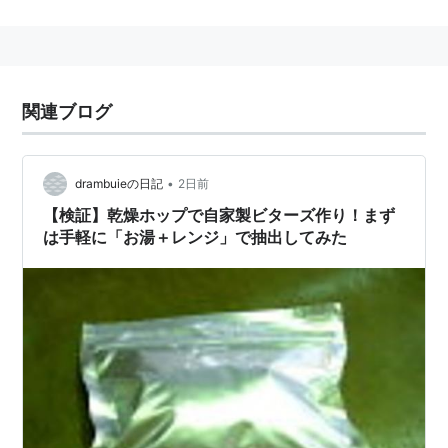
の甲類焼酎と割ってお楽しみいただけます。
また、そのまま飲んでビアテイスト清涼飲料水と
して時間と場所を選ばずお楽しみできます。
関連ブログ
＜おいしい作り方＞
•
drambuieの日記
2日前
ホッピー、焼酎、ホッピー専用ジョッキ
【検証】乾燥ホップで自家製ビターズ作り！まず
（500ml、焼酎のメモリ付）をカキンカキンに
は手軽に「お湯＋レンジ」で抽出してみた
冷やす。（ホッピー、焼酎の温度のめやすは
2℃、ジョッキは冷凍させる）
よく冷えたジョッキによく冷やした焼酎を注
ぐ。
よく冷えた「ホッピー」をグッと注ぐ。この
時、かきまわさないのがコツ。
氷を入れると風味が損なわれます。くれぐれも
ご注意を！