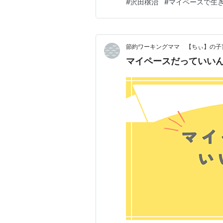
#
沢田穣治
#
マイペースで生
リ」とのカップリング放送です。
節約ワーキングママ 【ちぃ】の子
マイペースだっていい