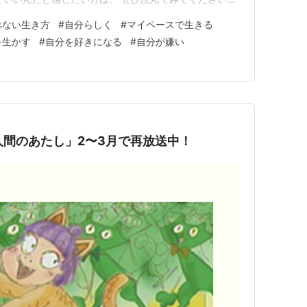
ぶ 天使の羽のような薄い雲が美しい一日でした。 まだまだ暑
べない生き方
#
自分らしく
#
マイペースで生きる
でもこうして軽やかな雲を見ると、 季節はさりげなく、
を生かす
#
自分を好きになる
#
自分が嫌い
を感…
人間のあたし」2〜3月で再放送中！