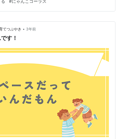
きる
#
にゃんこコーラス
 🐈テレビ放映予定毎週…
•
育てつぶやき
3年前
んです！