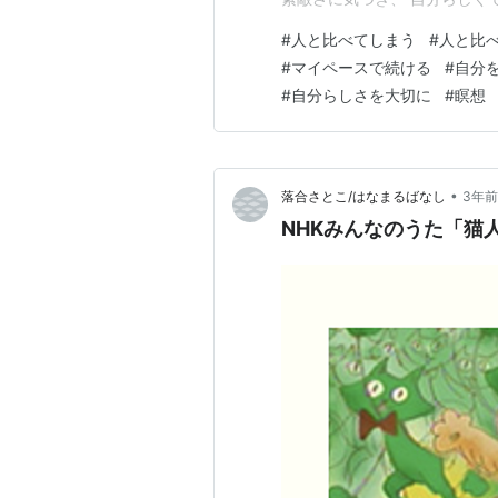
(^^) ・ 今日は青空に浮か
#
人と比べてしまう
#
人と比
い日が続いていますが、 それ
#
マイペースで続ける
#
自分
ゆっくりと前へと進んでること
#
自分らしさを大切に
#
瞑想
•
落合さとこ/はなまるばなし
3年前
NHKみんなのうた「猫