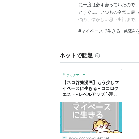
に一度は必ず会っていたので、
とすぐに、いつもの空気に戻っ
悩み、懐かしい思い出話まで
時間が過ぎてしまいます。 彼
#
マイペースで生きる
#
感謝
えてもらってきました。 実は
も、彼女がきっかけ。彼女がが
ネットで話題
6
ブックマーク
【ネコ啓発漫画】もう少しマ
イペースに生きる - ココロク
エスト~レベルアップ心理学
ブログ~byねこひげ先生
www.cocoro-quest.net