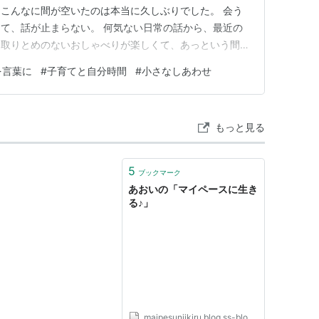
こんなに間が空いたのは本当に久しぶりでした。 会う
て、話が止まらない。 何気ない日常の話から、最近の
。取りとめのないおしゃべりが楽しくて、あっという間に
女とは中学の頃からの付き合い。ずっと見てきたし、支
を言葉に
#
子育てと自分時間
#
小さなしあわせ
、わたしが「WEBデザイナーになりたい」と思ったの
んばっている姿や、挑戦す…
もっと見る
5
ブックマーク
あおいの「マイペースに生き
る♪」
maipesuniikiru.blog.ss-blog.jp