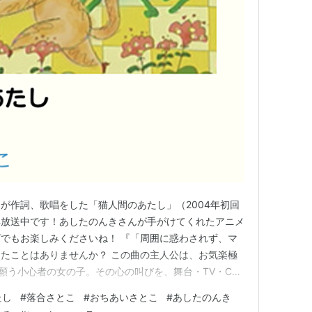
が作詞、歌唱をした「猫人間のあたし」（2004年初回
再放送中です！あしたのんきさんが手がけてくれたアニメ
でもお楽しみくださいね！ 『「周囲に惑わされず、マ
たことはありませんか？ この曲の主人公は、お気楽極
に願う小心者の女の子。その心の叫びを、舞台・TV・CM
ーソングライターおちあいさとこがユーモラスに歌いま
たし
#
落合さとこ
#
おちあいさとこ
#
あしたのんき
説明文より 今回は、谷山浩子さんの「恋するニワト