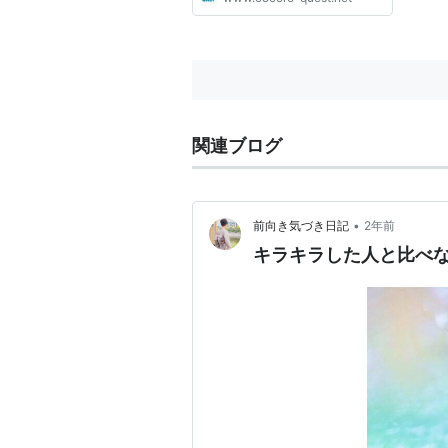
関連ブログ
•
前向き気づき日記
2年前
キラキラした人と比べ