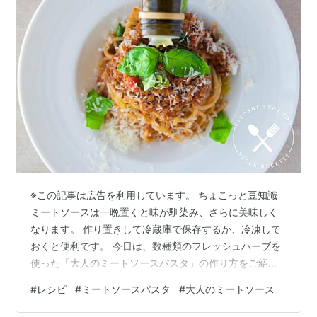
※この記事は広告を利用しています。 ちょこっと豆知識
ミートソースは一晩置くと味が馴染み、さらに美味しく
なります。 作り置きして冷蔵庫で保存するか、冷凍して
おくと便利です。 今日は、数種類のフレッシュハーブを
使った「大人のミートソースパスタ」の作り方をご紹介
します。 今回使ったハーブは、オレガノ・ローリエ・イ
#
レシピ
#
ミートソースパスタ
#
大人のミートソース
タリアンパセリ・バジルです。 ローリエ以外フレッシュ
のものを使用しています♪ バジルはお好みですが、他の3