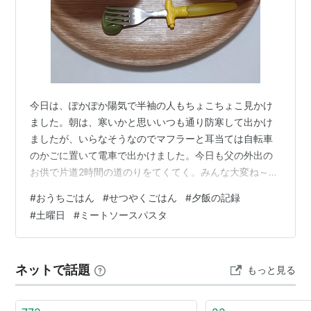
今日は、ぽかぽか陽気で半袖の人もちょこちょこ見かけ
ました。朝は、寒いかと思いいつも通り防寒して出かけ
ましたが、いらなそうなのでマフラーと耳当ては自転車
のかごに置いて電車で出かけました。今日も父の外出の
お供で片道2時間の道のりをてくてく。みんな大変ね～と
お気遣いくださいますが、なんだか慣れてきたので当人
#
おうちごはん
#
せつやくごはん
#
夕飯の記録
はそこまで苦ではなくなってきました。慣れるもんです
#
土曜日
#
ミートソースパスタ
ね。父が我がまま言わずにおりこうさんにしていてくれ
るのも大きいですが。（笑） 本日の夕飯です ・ミートソ
ースパスタ ・コーンスープ ・ブロッコリーサラダ ・キ
ネットで話題
もっと見る
ャロットラペ 今日は、遠方まで出かけるつもりだったの
でパスタにしておきました。麺も茹でたの…