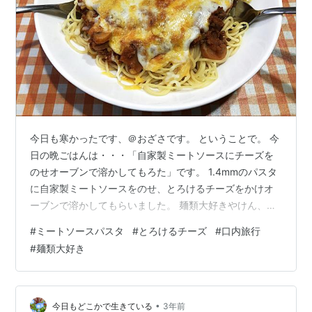
今日も寒かったです、＠おざさです。 ということで。 今
日の晩ごはんは・・・「自家製ミートソースにチーズを
のせオーブンで溶かしてもろた」です。 1.4mmのパスタ
に自家製ミートソースをのせ、とろけるチーズをかけオ
ーブンで溶かしてもらいました。 麺類大好きやけん、昼
夜麺続きでも平気です（笑）。 美味しゅうございまし
#
ミートソースパスタ
#
とろけるチーズ
#
口内旅行
た、ごちそうさまでした！※上記は個人的感想です。食べ
#
麺類大好き
るのは自己責任でお願いします。 #ミートソースパスタ#
とろけるチーズ#口内旅行#麺類大好き
•
今日もどこかで生きている
3年前