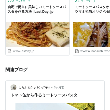
772
22
ブックマーク
ブックマーク
自宅で簡単に美味しいミートソースパ
ミートソースパスタオム
スタを作る方法 | Last Day. jp
ツマミ担当オヤジ 今
www.lastday.jp
www.ajinoosushi.wor
関連ブログ
•
しろぷまクッキング🐻‍❄️
6ヶ月前
トマト缶から作るミートソースパスタ