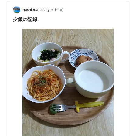
ス、ブロッコリー、むきえび、パプリカ） ・きゅうりと
わかめの酢の物 ミートソースは、玉葱、人参、豚ミン
•
nashieda’s diary
1年前
チ、茹で大豆ミンチで作りました。味付けに…
夕飯の記録