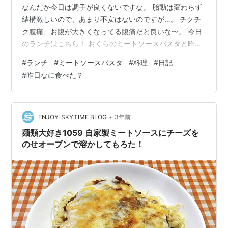
なんだか今日は調子が良くないですな。 胎動は変わらず
結構激しいので、あまり不安はないのですが…。 チクチ
ク腹痛、お腹が大きくなってる腹痛だと良いな〜。 今日
のランチはこちら！ おくらのミートソースパスタと昨日
の残りシチューです〜。 今日は豚ひき肉、玉ねぎ、しい
#
ランチ
#
ミートソースパスタ
#
料理
#
日記
たけ、エリンギ、おくらのミートソースです。 めんどく
#
昨日なに食べた？
さくてみじん切りをフードプロセッサーでしたら ほんと
微塵になりました笑 ブラウン ハウスホールド(Braun
Household) マルチクイック 5 ハンドブレンダー 1台4役
[つぶす・混ぜる・きざむ・泡立てる] 離乳食対応 MQ5…
•
ENJOY-SKYTIME BLOG
3年前
麺類大好き1059 自家製ミートソースにチーズを
のせオーブンで溶かしてもろた！