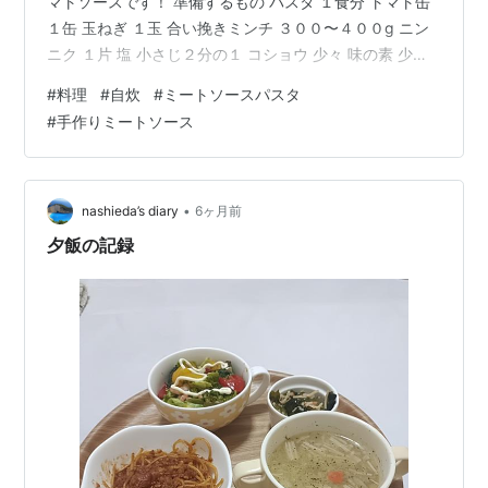
マトソースです！ 準備するもの パスタ １食分 トマト缶
１缶 玉ねぎ １玉 合い挽きミンチ ３００〜４００g ニン
ニク １片 塩 小さじ２分の１ コショウ 少々 味の素 少々
コンソメキューブ １個 ウスターソース 大さじ２ オリー
#
料理
#
自炊
#
ミートソースパスタ
ブオイル 少々 粉チーズ お好みの量 手順 １、玉ねぎとニ
#
手作りミートソース
ンニクをみじん切りにする。 しっかり炒めるので若干荒
めでも大丈夫です！ ２、フライパンに分量外の油をひ
き、弱火にかける。 ３、フライパンが暖まったら玉ねぎ
を入れ、弱火でじっくりと炒める。 濃いきつね色にな…
•
nashieda’s diary
6ヶ月前
夕飯の記録