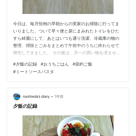
今日は、毎月恒例の早朝からの実家のお掃除に行ってま
いりました。ついて早々便と尿にまみれたトイレをひた
すら綺麗にして、あとはいつも通り洗濯、冷蔵庫の物の
整理、掃除とごみをまとめて午前中のうちに終わらせて
帰宅してきました。 その後は、月一の買い物を済ませ眼
科に行きました。 ９月は、私にとっての体メンテナンス
#
夕飯の記録
#
おうちごはん
#
節約ご飯
月間なので健康診断、緑内障の検査、大腸カメラと続き
#
ミートソースパスタ
ます。 眼科の結果は、今のところ緑内障の心配は無し。
ほっとしました。 でも１年に１度は定期的に検査した方
が良いとのことでこれから９月は眼科の検査も毎年しよ
うと思います。 そんなこんなで忙しい土曜日でした。買
•
nashieda’s diary
1年前
い物のまとめもしたいところですが、明日も…
夕飯の記録