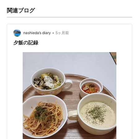
関連ブログ
•
nashieda’s diary
5ヶ月前
夕飯の記録