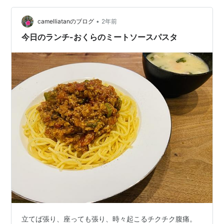
種は是非使ってくださいね！ ソースにソフリットを使っ
•
ているので、旨味もたっぷり♪ ソフリットはあると便利な
camelliatanのブログ
2年前
ので、たくさん作って冷凍保存しておくと便利です。 大
今日のランチ-おくらのミートソースパスタ
人のミートソースパスタの作…
立てば張り、座っても張り、時々起こるチクチク腹痛。