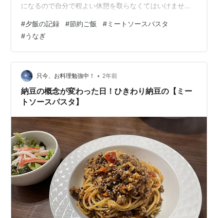
になるので自分で程よい休憩を取らなくてはいけません
よね。 夜も用事があったのですが、明日朝もアルバイト
#
夕飯の記録
#
節約ご飯
#
ミートソースパスタ
があるのでそちらはキャンセルして早めに寝ることにし
#
うなぎ
ます。 7/18(金) 本日の夕飯です ・ミートソースパスタ
(玉葱、人参、茹で大豆、にんにく、トマトジュース、バ
ジルソース、豚肉） ・かきたまスープ ・サラダ(レタ
ス、パプリカ、わかめ、ゆで卵) パスタソースのお肉は、
•
只今、お料理勉強中！
2年前
ほんの一握りで、お野菜と大豆…
納豆の概念が変わった日！ひきわり納豆の【ミー
トソースパスタ】