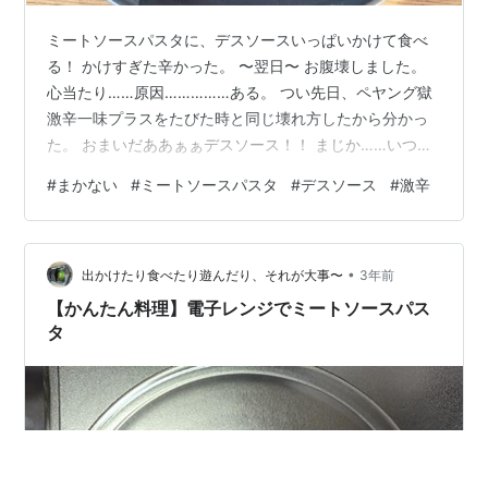
ミートソースパスタに、デスソースいっぱいかけて食べ
る！ かけすぎた辛かった。 〜翌日〜 お腹壊しました。
心当たり……原因……………ある。 つい先日、ペヤング獄
激辛一味プラスをたびた時と同じ壊れ方したから分かっ
た。 おまいだああぁぁデスソース！！ まじか……いつか
ら激辛受け付けない体になってたんだろう。原因が判明
#
まかない
#
ミートソースパスタ
#
デスソース
#
激辛
したので激辛強制卒業するしかないじゃん…。（これじ
ゃ働きに行けねぇもん） 卒業する気さらさら無かったか
ら泣いた。食べれるうちにもっと食べておけばよかっ
•
た〜!!｡⁠:ﾟ⁠(⁠;⁠´⁠∩⁠`⁠;⁠)ﾟ⁠:⁠｡
出かけたり食べたり遊んだり、それが大事〜
3年前
【かんたん料理】電子レンジでミートソースパス
タ