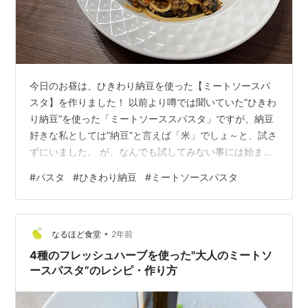
今日のお昼は、ひきわり納豆を使った【ミートソースパ
スタ】を作りました！ 以前より噂では聞いていた”ひきわ
り納豆”を使った「ミートソーススパスタ」ですが、納豆
好きな私としては”納豆”と言えば「米」でしょ～と、試さ
ずにいました。 が、なんでも試してみない事には始まり
ません！ という事で、パスタ世界一の”弓削シェフ”のレ
#
パスタ
#
ひきわり納豆
#
ミートソースパスタ
シピを参考に作りました！ 【弓削シェフ】納豆で作る ミ
ートソースパスタ 作り方・レシピ | クラシル 簡単、時短
なミートソースですが、納豆の旨味でか？簡単、時短で
•
作ったとは感じない美味しさでした！ スライスオリーブ
なるほど食堂
2年前
をちょこっとプラスで作りましたが、こちらもアクセン
4種のフレッシュハーブを使った"大人のミートソ
トになって、最後まで…
ースパスタ”のレシピ・作り方