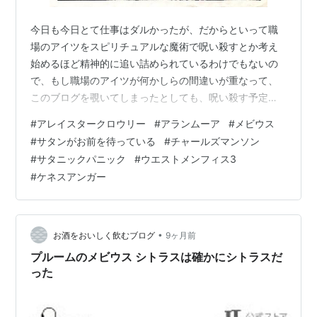
今日も今日とて仕事はダルかったが、だからといって職
場のアイツをスピリチュアルな魔術で呪い殺すとか考え
始めるほど精神的に追い詰められているわけでもないの
で、もし職場のアイツが何かしらの間違いが重なって、
このブログを覗いてしまったとしても、呪い殺す予定は
今のところないので安心してほしい 美味しくもなんとも
#
アレイスタークロウリー
#
アランムーア
#
メビウス
ないストゼロを飲みながらこの記事を書いてるわけなの
#
サタンがお前を待っている
#
チャールズマンソン
だが、ストゼロ文学の一つでも呟きながら、お局の愚痴
#
サタニックパニック
#
ウエストメンフィス3
で1つブログ記事を作ってもいいと思ったのだけれども、
#
ケネスアンガー
誰も読まないだろうゴミブログの誰も読まなさっぷりが
加速するだけなので、それはやめとこう ほんなら何故ゆ
えに、こんな突然スピっちゃったみたいなタイト…
•
お酒をおいしく飲むブログ
9ヶ月前
プルームのメビウス シトラスは確かにシトラスだ
った