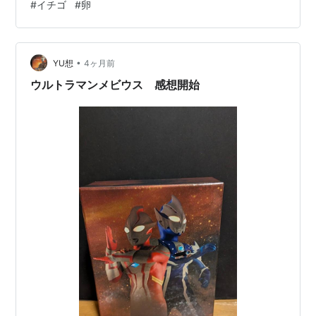
#
イチゴ
#
卵
参加中旅行ランキング参加中神社仏閣・古墳・歴史的建
造物めぐり
•
YU想
4ヶ月前
ウルトラマンメビウス 感想開始