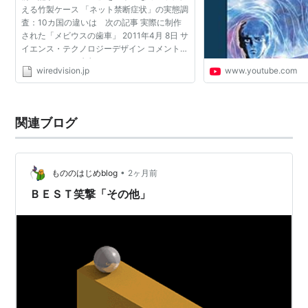
える竹製ケース 「ネット禁断症状」の実態調
査：10カ国の違いは 次の記事 実際に制作
された「メビウスの歯車」 2011年4月 8日 サ
イエンス・テクノロジーデザイン コメント：
トラックバック (0) フィードサイエンス・テ
wiredvision.jp
www.youtube.com
クノロジーデザイン Charlie Sorrel じっと見
ていると頭...
関連ブログ
•
もののはじめblog
2ヶ月前
ＢＥＳＴ笑撃「その他」