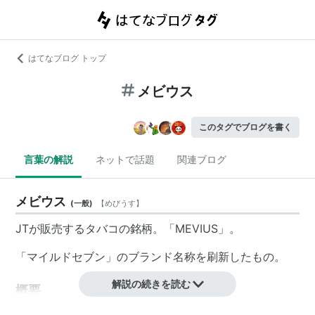
はてなブログ トップ
メビウス
このタグでブログを書く
言葉の解説
ネットで話題
関連ブログ
メビウス
(
一般
)
【
めびうす
】
JTが販売するタバコの銘柄。「MEVIUS」。
「マイルドセブン」のブランド名称を刷新したもの。
解説の続きを読む
概要