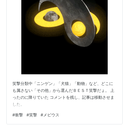
笑撃分類中「ニンゲン」「犬猫」「動物」など、どこに
も属さない「その他」から選んだＢＥＳＴ笑撃だょ。 上
ったのに降りていた コメントを残し、記事は移動させま
した。
#
衝撃
#
笑撃
#
メビウス