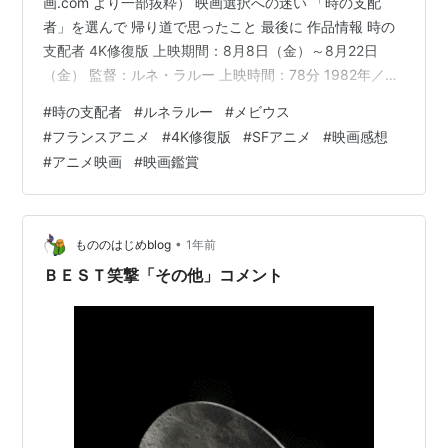
画.com より一部抜粋） 映画選択への迷い 「時の支配
者」を選んで 帰り道で思ったこと 最後に 作品情報 時の
支配者 4K修復版 上映期間：8月8日（金）～8月22日
（金） 監督：ルネ・ラルー 上映時間：78分 1982年／フ
ランス=ハンガリー合作 キャスト ジャファール：ジャ
#
時の支配者
#
ルネラルー
#
メビウス
ン・バルモン / シルヴァード：ミシェル・エリアス / ピ
#
フランスアニメ
#
4K修復版
#
SFアニメ
#
映画感想
エール：フレデリック・ルグロ / マトン王子：イヴ・マ
#
アニメ映画
#
映画鑑賞
リー / ベル：モニーク・ティエリー スタッフ 監督・脚
色：ルネ・ラルー / 設定・脚色：メビウス / 原作：「ペ
ルディド星の孤児」ステファン・…
•
もののはじめblog
1年前
ＢＥＳＴ笑撃「その他」コメント