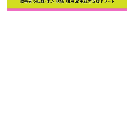
【障がい者（障害者）のおすすめ求人紹介】 正社員の募
集です! 株式会社 メビウス 事業内容：「ITで笑顔の輪を
広げる」という理念のもと、商社・製造業・金融業等の
業務システム開発・保守運用を中心に事業展開し、AI 等
の先端領域、バイオサイエンスやDX推進にも注力してい
ます。 業務内容：ITエンジニア・業務アプリケーション
#
メビウス
#
ITエンジニア
#
ハローワーク求人
の要件定義、設計開発（Java、C#、SQL、VB．net、
#
障害者転職
#
障害者求人
#
障害者雇用
Python 等）・パッケージソフト開発（SAP、ABAP
#
障害者採用
#
障害者就労支援
#
障害者手帳
#
障害者
等）・システム開発、保守運用（Salesforce、
Office365）・システム基盤構築、保守運用サポート・ク