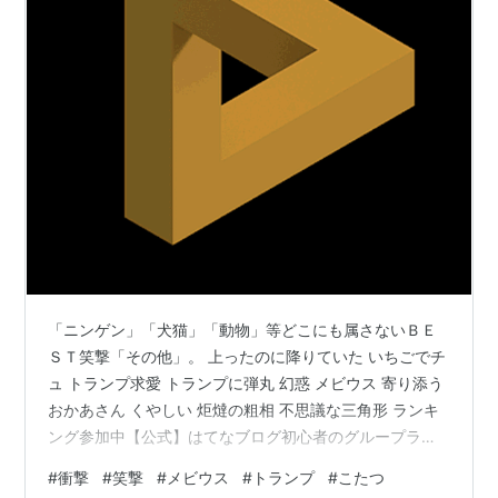
「ニンゲン」「犬猫」「動物」等どこにも属さないＢＥ
ＳＴ笑撃「その他」。 上ったのに降りていた いちごでチ
ュ トランプ求愛 トランプに弾丸 幻惑 メビウス 寄り添う
おかあさん くやしい 炬燵の粗相 不思議な三角形 ランキ
ング参加中【公式】はてなブログ初心者のグループラン
キング参加中gooからきましたランキング参加中雑談ラン
#
衝撃
#
笑撃
#
メビウス
#
トランプ
#
こたつ
キング参加中Think<書くことは考えること> ランキング