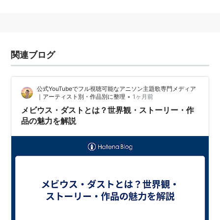
2010年、欧州のFDA（Food and Drug
Administration）がタバコ規制条例（Tabacco Control
Act）の中で、タバコの商品名に「マイルド」や「ライ
ト」といった表記を禁じることをきっかけに、海外市場
関連ブログ
の拡大を進める為に名称変更に至った。
*1
2011年7月28日、米国商標制度に登録。
*2
2013年2月上旬から、新製品「メビウス・プレミアムメ
公式YouTubeでフル視聴可能なアニソン主題歌専門メディア
•
｜アーティスト別・作品別に整理
1ヶ月前
ンソール」を加えた23種類を発売し、ブランド名称を
メビウス・ダストとは？世界観・ストーリー・作
刷新する。
*3
品の魅力を解説
マイルドセブンのブランド価値である「
スムースな味・
香り
」を引き継いで展開される。
名称の由来
「マイルドセブン（MILD SEVEN）」の「M」と「S」
を受け継ぎながら、進化「Evolution」を意味する「E」
と「V」を加え、ブランドの「I」と消費者