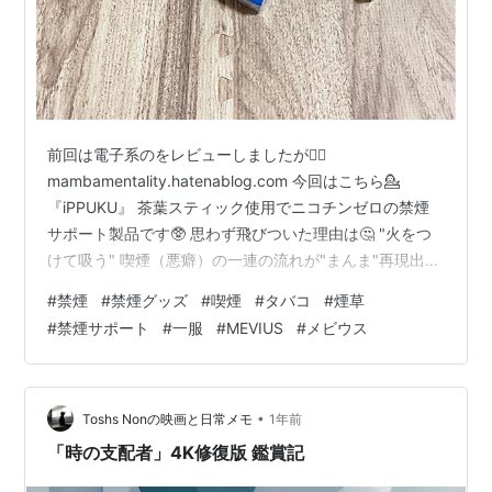
前回は電子系のをレビューしましたが😶‍🌫️
mambamentality.hatenablog.com 今回はこちら💁
『iPPUKU』 茶葉スティック使用でニコチンゼロの禁煙
サポート製品です🥸 思わず飛びついた理由は🤔 "火をつ
けて吸う" 喫煙（悪癖）の一連の流れが"まんま"再現出来
るってのは良いかと思いまして😅 フレーバーも種類あっ
#
禁煙
#
禁煙グッズ
#
喫煙
#
タバコ
#
煙草
たのでとりあえず気になる物を一箱づつ買ってみました
#
禁煙サポート
#
一服
#
MEVIUS
#
メビウス
🤗 見た目はタバコそのもの👀 開封前から漂う何とも言え
ない匂いに不安を抱きながらも吸ってみた🤭 んー😔って
のが素直な感想😱 香り、風味が難有りって感じですね😓
けして吸えたもんじゃねぇってほどではありませが🫢 ち
•
Toshs Nonの映画と日常メモ
1年前
な…
「時の支配者」4K修復版 鑑賞記