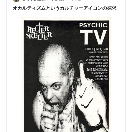
す。 中国のレビューサイト豆瓣（Douban）では7.5点の
オカルティズムというカルチャーアイコンの探求
高評価を獲得。1…