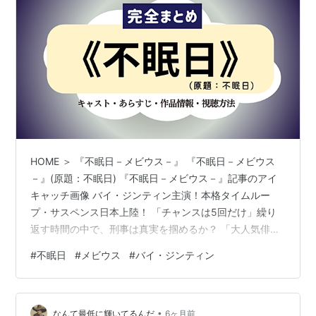
HOME ＞ 『不眠日－メビウス－』 『不眠日－メビウス
－』(原題：不眠日) 『不眠日－メビウス－』記事のアイ
キャッチ画像 バイ・ジンティン主演！本格タイムルー
プ・サスペンス日本上陸！ 「チャンスは5回だけ」繰り
返す時間の中で、刑事は真実を掴めるか？ 「大人気俳優
バイ・ジンティンが放つ、予測不能のタイムループ・サ
#
不眠日
#
メビウス
#
バイ・ジンティン
スペンス」「iQIYI配信開始20分でランキング1位獲得」
中国で驚異的なスピードで話題となった最新作がついに
日本放送！白敬亭（バイ・ジンティン）が、肉体改造を
•
経て挑んだ体当たりのアクションと繊細な演技は必見で
なんて最低に輝いてるんだ
6ヶ月前