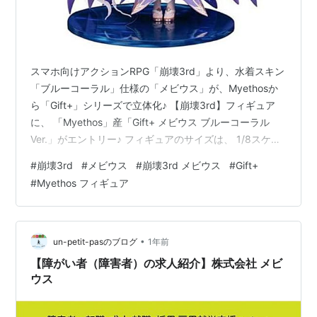
スマホ向けアクションRPG「崩壊3rd」より、水着スキン
「ブルーコーラル」仕様の「メビウス」が、Myethosか
ら「Gift+」シリーズで立体化♪ 【崩壊3rd】フィギュア
に、 「Myethos」産「Gift+ メビウス ブルーコーラル
Ver.」がエントリー♪ フィギュアのサイズは、 1/8スケー
ルの全高：約20.4cm。 Gift+『メビウス ブルーコーラル
#
崩壊3rd
#
メビウス
#
崩壊3rd メビウス
#
Gift+
Ver.』崩壊3rd 1/8 完成品フィギュアは、Myethosより
#
Myethos フィギュア
2026年01月発売の予定です♪ 【Amazon】Gift+『エリシ
ア 夏の妖精さん ver.』崩壊3rd 1/8 フィギュア
【Myethos】 【Amazon】Gi…
•
un-petit-pasのブログ
1年前
【障がい者（障害者）の求人紹介】株式会社 メビ
ウス