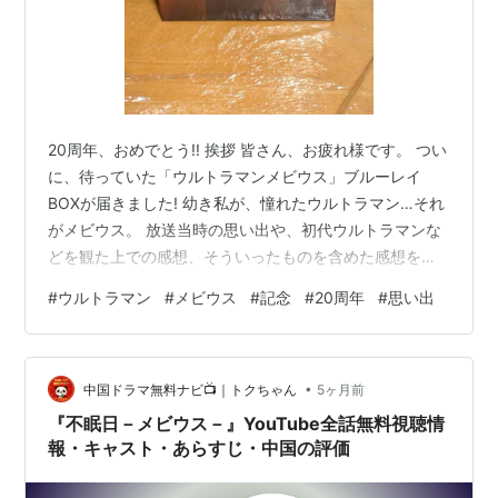
20周年、おめでとう!! 挨拶 皆さん、お疲れ様です。 つい
に、待っていた「ウルトラマンメビウス」ブルーレイ
BOXが届きました! 幼き私が、憧れたウルトラマン…それ
がメビウス。 放送当時の思い出や、初代ウルトラマンな
どを観た上での感想、そういったものを含めた感想を綴
ります。 挨拶 目次 登場怪獣・宇宙人 登場ウルトラマン
#
ウルトラマン
#
メビウス
#
記念
#
20周年
#
思い出
ガイズ 感想 メビナビ お知らせ 目次 下記のメニューで、
感想を綴っていきます。 登場怪獣・宇宙人 各回に登場し
た怪獣や、宇宙人を紹介。 そして初登場作品に出て来た
•
個体を「本家」と称して、自分なりの分析を綴ります。
中国ドラマ無料ナビ📺｜トクちゃん
5ヶ月前
怪獣だけでなく、宇宙人も紹介します。 登場ウルトラマ
『不眠日－メビウス－』YouTube全話無料視聴情
ン メビ…
報・キャスト・あらすじ・中国の評価