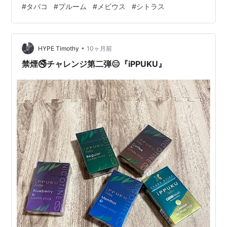
#
タバコ
#
プルーム
#
メビウス
#
シトラス
•
HYPE Timothy
10ヶ月前
禁煙🚭チャレンジ第二弾😑『iPPUKU』