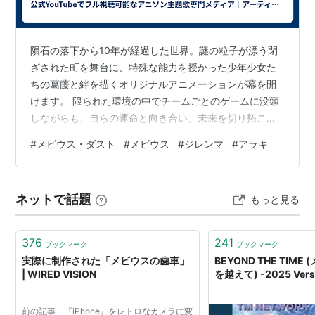
「U（YOU）」とのつながりを表現した。
JT：MILD SEVENはMEVIUSへ全世界でブランド名
隕石の落下から10年が経過した世界。謎の粒子が漂う閉
称を刷新しデザインも統一、さらなる成長へ向けブ
ざされた町を舞台に、特殊な能力を授かった少年少女た
ランドエクイティを強化（pdf）
ちの葛藤と絆を描くオリジナルアニメーションが幕を開
けます。 限られた環境の中でチームごとのゲームに没頭
しながらも、自らの運命と向き合い、未来を切り拓こう
*1
:
Changes in cigarette pack colors called not so
とする若者たちの青春異能バトル。まずは映像を流しな
mild - USATODAY.com
#
メビウス・ダスト
#
メビウス
#
ジレンマ
#
アラキ
がら、読み進めてみてください。 📱 【公式映像】閉ざさ
http://www.fda.gov/TobaccoProducts/GuidanceCom
れた町と異能の旋律 作品の公式映像はこちら👇 第1弾メ
plianceRegulatoryInformation/ucm298595.htm
インPV 第1話冒頭映像 🔥 TVアニメ「メビウス・ダス
ネットで話題
もっと見る
*2
:
http://www.yourtrademarkia.com/mevius-
ト」 「──この町を出るために、僕らは異能のゲームに身
を投じる」 謎の粒子〈メビウス・ダスト〉の影響で能力
85383799.html
を得た子どもたち。閉ざされ…
*3
:
2013年2月上旬、MEVIUS始動 | JTウェブサイト
376
241
ブックマーク
ブックマーク
実際に制作された「メビウスの歯車」
BEYOND THE TIM
メビウス
| WIRED VISION
を越えて) -2025 Vers
(
一般
)
【
めびうす
】
→ウルトラマンメビウス
前の記事 『iPhone』をレトロなカメラに変