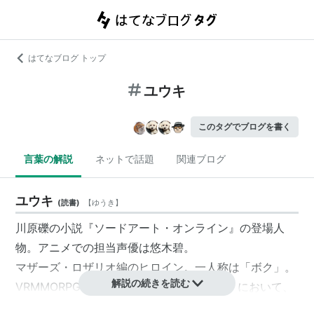
はてなブログ トップ
ユウキ
このタグでブログを書く
言葉の解説
ネットで話題
関連ブログ
ユウキ
(
読書
)
【
ゆうき
】
川原礫の小説『ソードアート・オンライン』の登場人
物。アニメでの担当声優は悠木碧。
マザーズ・ロザリオ編のヒロイン。一人称は「ボク」。
解説の続きを読む
VRMMORPG《アルヴヘイム・オンライン》において、
その驚異的な剣の冴えから、《絶剣》と呼ばれている少