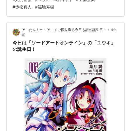
FA移籍が成立した場合、前所属球団は、移籍先球団が選
#
赤松真人
#
福地寿樹
んだ28人のプロテクト選手以外の選手（新人選手や外国
人選手は対象外）の中から、一人を指名して獲得するこ
とができます（その他の細かいルールについては省略し
•
アニたん！✛ ～アニメで振り返る今日も誰の誕生日～
4年
ます） 。 FA制度が導入されてから30年近くが経過して
前
いますが、これまでに人的補…
今日は「ソードアートオンライン」の「ユウキ」
の誕生日！