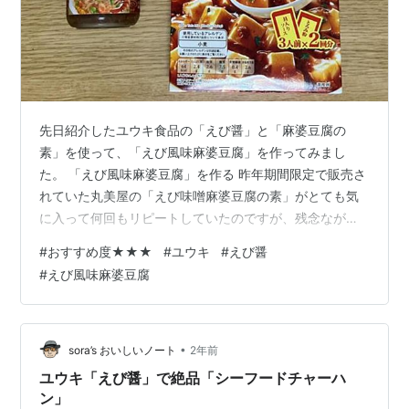
先日紹介したユウキ食品の「えび醤」と「麻婆豆腐の
素」を使って、「えび風味麻婆豆腐」を作ってみまし
た。 「えび風味麻婆豆腐」を作る 昨年期間限定で販売さ
れていた丸美屋の「えび味噌麻婆豆腐の素」がとても気
に入って何回もリピートしていたのですが、残念ながら
現在は手に入りません。 uwano-sora.com えびの風味と
#
おすすめ度★★★
#
ユウキ
#
えび醤
麻婆豆腐の組み合わせが忘れられないので、先日買った
#
えび風味麻婆豆腐
ユウキ食品の「えび醤」を普通の麻婆豆腐にちょい足し
して、「えび風味麻婆豆腐」を作ってみることにしま
す。 今回はトップバリューの「麻婆豆腐の素」中辛を使
います。こちらは3人前の「具入りソース」と「とろみ
•
sora’s おいしいノート
2年前
粉」が2セット入ったお得感のある商…
ユウキ「えび醤」で絶品「シーフードチャーハ
ン」