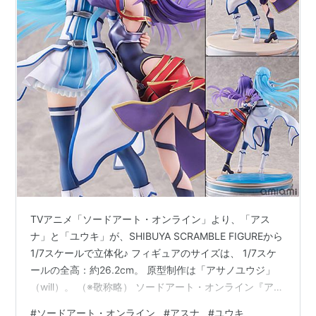
TVアニメ「ソードアート・オンライン」より、「アス
ナ」と「ユウキ」が、SHIBUYA SCRAMBLE FIGUREから
1/7スケールで立体化♪ フィギュアのサイズは、 1/7スケ
ールの全高：約26.2cm。 原型制作は「アサノユウジ」
（will）。 （※敬称略） ソードアート・オンライン『アス
ナ＆ユウキ -Ending Ver.-』 1/7 完成品フィギュアは、
#
ソードアート・オンライン
#
アスナ
#
ユウキ