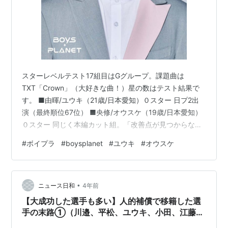
スターレベルテスト17組目はGグループ。課題曲は
TXT「Crown」（大好きな曲！）星の数はテスト結果で
す。 ■由暉/ユウキ（21歳/日本愛知）０スター 日プ2出
演（最終順位67位） ■央修/オウスケ（19歳/日本愛知）
０スター 同じく本編カット組。「改善点が見つからない
まま舞台に立つのは準備不足」と他のチームに言ってま
#
ボイプラ
#
boysplanet
#
ユウキ
#
オウスケ
したがオウスケくんに関しては練習期間が0ヶ月なので準
備不足も何もない…！！むしろあれだけ踊れていたのは
すごいからこれから頑張ってほしいな
•
whysoserious.hatenadiary.com
ニュース日和
4年前
whysoserious.hatenadiary.com
【大成功した選手も多い】人的補償で移籍した選
手の末路①（川邉、平松、ユウキ、小田、江藤、
吉武、工藤、赤松、福地、岡本）【1990～2000