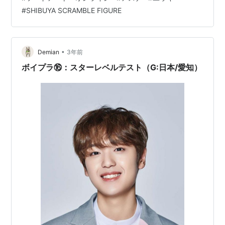
SHIBUYA SCRAMBLE FIGUREより2025年05月発売の予
#
SHIBUYA SCRAMBLE FIGURE
定です♪ 【Amazon】KDcolle『アスナ 真夏のキラメキ☆
花嫁ver.』1/7 フィギュア【KADOKAWA】 【Amazon】
KDcolle『ユウキ …
•
Demian
3年前
ボイプラ⑯：スターレベルテスト（G:日本/愛知）