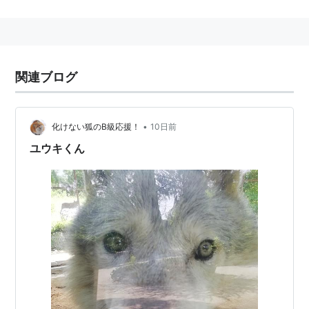
女。自身が作った《オリジナル・ソードスキル》を賭け
てデュエルをしていた際、
キリト
を破ったことに興味を
持って対戦を挑んできた
アスナ
と出会いその強さを認
め、自分のギルドに彼女を勧誘する。
関連ブログ
本名は
紺野木綿季
。出生時に輸血用血
液製剤からHIVに
感
染して闘病を続けてきたが、AIDSの発
症により入
院。医
療用VRマシン「メディキュボイド」の被験者と
•
化けない狐のB級応援！
10日前
なり、それ以来3年間を仮想世界で過ごしてきた。
ユウキくん
難病で余命僅かなVRMMOユーザー同士で組織したギル
ド「スリーピング・ナイツ」メンバーで、姉の死後リー
ダーを引き継ぐ。最後の思い出作りのため、ボス攻略の
助っ人をアスナに依頼した。アスナに姉の面影を重ね、
現実世界でも
結城明日奈
と親交を深めていく。
ユウキ
(
音楽
)
【
ゆうき
】
大阪で活動するストリートロックミュージシャン。