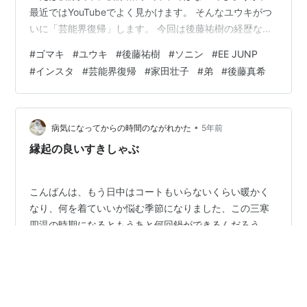
最近ではYouTubeでよく見かけます。 そんなユウキがつ
いに「芸能界復帰」します。 今回は後藤祐樹の経歴など
を振り返っていきます。 経歴 2000年にソニンと共にダ
#
ゴマキ
#
ユウキ
#
後藤祐樹
#
ソニン
#
EE JUNP
ンスボーカルユニット「ＥＥ ＪＵＭＰ」でデビュー。
#
インスタ
#
芸能界復帰
#
家田壮子
#
弟
#
後藤真希
2002年に15歳だったにも関わらず、キャバクラ通いと飲
酒を週刊誌に報道され謹慎し、後に芸能界を引退。 2007
年には強盗傷害容疑で逮捕、懲役5年6月の実刑判決を受
けた。 2021年6月からユーチューブチャンネル「おっと
•
病気になってからの時間のながれかた
5年前
とっと…
縁起の良いすきしゃぶ