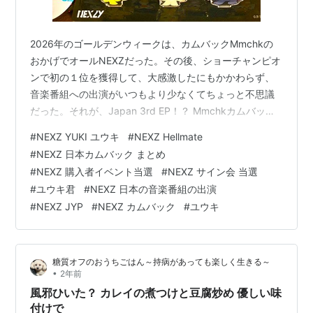
2026年のゴールデンウィークは、カムバックMmchkの
おかげでオールNEXZだった。その後、ショーチャンピオ
ンで初の１位を獲得して、大感激したにもかかわらず、
音楽番組への出演がいつもより少なくてちょっと不思議
だった。それが、Japan 3rd EP！？ Mmchkカムバック
からわずか18日で、日本カムバック「Hellmate」のお知
#
NEXZ YUKI ユウキ
#
NEXZ Hellmate
らせが！ もくじ 5月12日 Japan 3rd EP 「Hellmate」 発
#
NEXZ 日本カムバック まとめ
表 「Hellmate」発売は6月24日 「Hellmate」シリアル応
#
NEXZ 購入者イベント当選
#
NEXZ サイン会 当選
募 Mmchk photoshoot＆Concept Filmビハインド NEXZ
#
ユウキ君
#
NEXZ 日本の音楽番組の出演
応援団発足 HYPEMAN …
#
NEXZ JYP
#
NEXZ カムバック
#
ユウキ
糖質オフのおうちごはん～持病があっても楽しく生きる～
•
2年前
風邪ひいた？ カレイの煮つけと豆腐炒め 優しい味
付けで