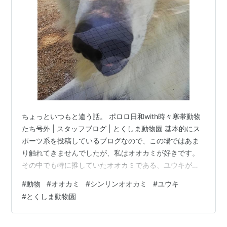
2007年に「やさしい詩」でCDデビュー。c/wで中島み
ゆき「ファイト」をカバー。
2008年にはミニアルバム「アブラゼミ」が全国発売さ
れる。同名の収録曲は島田紳助作詞。
ちょっといつもと違う話。 ポロロ日和with時々寒帯動物
たち号外 | スタッフブログ | とくしま動物園 基本的にス
ポーツ系を投稿しているブログなので、この場ではあま
り触れてきませんでしたが、私はオオカミが好きです。
その中でも特に推していたオオカミである、ユウキが亡
くなりました。 オオカミに興味を持ったきっかけは、ニ
#
動物
#
オオカミ
#
シンリンオオカミ
#
ユウキ
コニコ動画にアップロードされていた「バカップルすぎ
#
とくしま動物園
るオオカミ夫婦」。神秘的、凶暴、そういった一般的な
オオカミの印象とはかけ離れた、恥ずかしいくらいに愛
し合うその姿が面白く、どんどんはまっていきました。