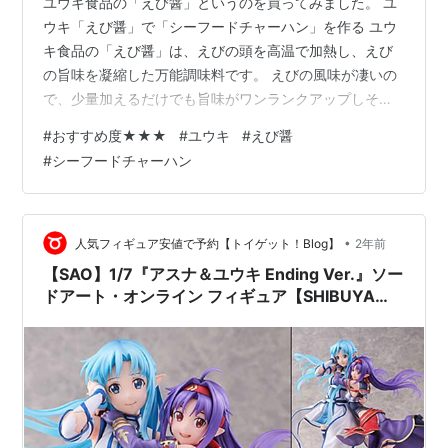
ユウキ食品の「えび醤」というのを買ってみました。 ユ
ウキ「えび醤」で「シーフードチャーハン」を作る ユウ
キ食品の「えび醤」は、えびの頭を高温で加熱し、えび
の旨味を凝縮した万能調味料です。 えびの風味が凄いの
で、少量加えるだけでも旨味がワンランクアップしそう
です。 今回は「シーフードチャーハン」を作ってみまし
#
おすすめ度★★★
#
ユウキ
#
えび醤
た。具材は卵にシーフードミックスとパプリカです。 油
#
シーフードチャーハン
を引いたフライパンでシーフードミックスとパプリカを
炒め、溶き卵とご飯を混ぜ合わせ、塩胡椒や万能スパイ
ス、そして「えび醤」を加えます。 混ぜ合わせて味を調
えたら完成です。 「シーフードチャーハン」を食べる そ
•
人気フィギュア安値で予約【トイゲット！Blog】
2年前
れでは「えび醤」を効かせた「シーフ…
【SAO】1/7『アスナ＆ユウキ Ending Ver.』ソー
ドアート・オンライン フィギュア【SHIBUYA
SCRAMBLE FIGURE】より2025年5月発売予定♪