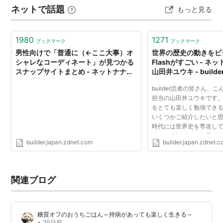
ネットで話題
もっと見る
２匹の名前はジェイとキナコ。やがて２匹の間には仔狼
たちも産まれ、絵に描いたような…
1980
1271
ブックマーク
ブックマーク
男性向けで「普通に（←ここ大事）オ
世界の歴史の動きをビ
シャレなコーディネート」が見つかる
Flashがすごい - ネ
スナップサイトまとめ - ネットナナメ
山田井ユウキ - builder
読み - 山田井ユウキ - builder by
Japan
builder読者の皆さん、
ZDNet Japan
担当の山田井ユウキです。
をとても楽しく勉強でき
いくつかご紹介したいと思
時代には世界史を専攻して
史って暗記科目だと思う
builder.japan.zdnet.com
builder.japan.zdnet.
ってしまうんですよね。 
きな流れをイ...
関連ブログ
糖質オフのおうちごはん～持病があっても楽しく生きる～
•
20日前