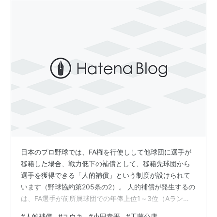
年代】
日本のプロ野球では、FA権を行使しして他球団に選手が
移籍した場合、戦力低下の補償として、移籍先球団から
選手を獲得できる「人的補償」という制度が設けられて
います（野球協約第205条の2）。 人的補償が発生するの
は、FA選手が前所属球団での年俸上位1～3位（Aラン
ク）または4～10位（Bランク）である場合に限ります。
#
人的補償
#
ユウキ
#
小田幸平
#
工藤公康