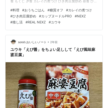
食 もくじ 夕食 カレイの煮つけ ひき肉豆腐炒め 昼食 ひと
こと 「REAL NEXZ」2週間の配信お休み 夕食 カレイの煮
#
料理
#
おうちごはん
#
糖質オフ
#
カレイの煮つけ
つけ 〇カラスカレイ・昆布・ショウガ・酒・だしの素・
#
ひき肉豆腐炒め
#
カップヌードルPRO
#
NEXZ
醤油・ラカント・片栗粉・ネギ 鍋に水と昆布を入れて１
#
推し活
#
REAL NEXZ
#
ユウキ
０分ほど置く。火にかけ沸騰したら、薄切りのショウガ
２枚、酒、だしの素、醤油、ラカントを入れて味を調え
る。冷凍のカラスカレイを半解凍させて入れ、落し蓋を
して１０分ほど煮る。…
•
sora’s おいしいノート
2年前
ユウキ「えび醤」をちょい足しして「えび風味麻
婆豆腐」