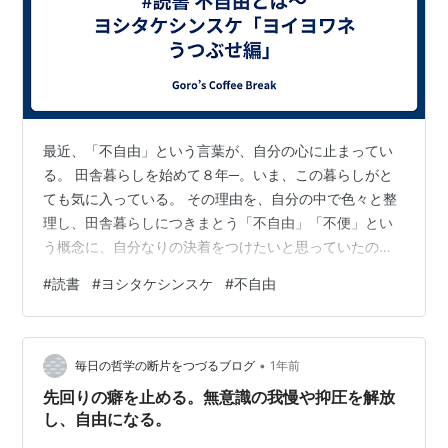
最近、「不自由」という言葉が、自分の心に止まってい
る。 田舎暮らしを始めて８年─。いま、この暮らしがと
ても気に入っている。 その理由を、自分の中で色々と整
理し、田舎暮らしにつきまとう「不自由」「不便」とい
う概念に、自分なりの決着をつけたいと思っていたの
だ。 そんな心境の中で、目に飛び込んてきたのが、ヨシ
#
読書
#
ヨシタケシンスケ
#
不自由
タケシンスケの言葉だ。 不自由は自由をへらすものでは
なく、 不自由と自由は表裏一体なものなのだ。 不自由が
あってこそ、生まれる自由がたくさんあるのだ。 これは
•
おそらく、ヨシタケシンスケという作家が、創作活動に
毎日の哲学の断片をつづるブログ
1年前
行き詰まっていたときに、自らを奮い立たせようと記し
先回りの癖を止める。無意識の我慢や抑圧を解放
た言葉ではないだろうか。 さて、田舎に…
し、自由になる。