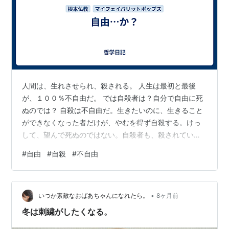
人間は、生れさせられ、殺される。 人生は最初と最後
が、１００％不自由だ。 では自殺者は？自分で自由に死
ぬのでは？ 自殺は不自由だ。生きたいのに、生きること
ができなくなった者だけが、やむを得ず自殺する。けっ
して、望んで死ぬのではない。自殺者も、殺されている
のだ。 一生の最初と最後が、圧倒的に不自由なのに、そ
#
自由
#
自殺
#
不自由
の間だけは、すなわち人生の日々だけは、なんとなく自
由だと思っているのは、すごく変なことじゃないか？
（My Favorite Songs） フィル・コリンズ「見つめて欲
•
しい」 Phil Collins - Against All Odds (Take a Look at
いつか素敵なおばあちゃんになれたら。
8ヶ月前
Me Now) (Fr…
冬は刺繍がしたくなる。