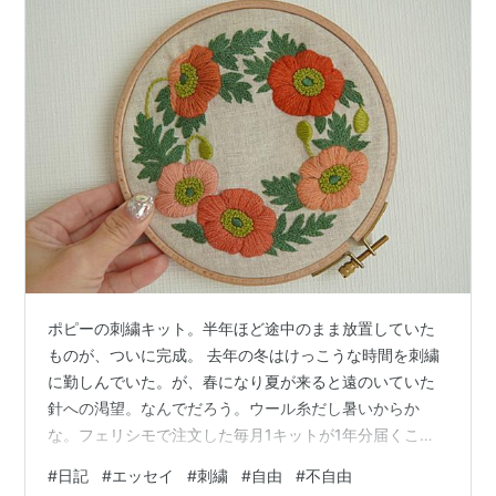
ポピーの刺繍キット。半年ほど途中のまま放置していた
ものが、ついに完成。 去年の冬はけっこうな時間を刺繍
に勤しんでいた。が、春になり夏が来ると遠のいていた
針への渇望。なんでだろう。ウール糸だし暑いからか
な。フェリシモで注文した毎月1キットが1年分届くこの
ウール糸花モチーフの刺繍キットが今月で配達を終えた
#
日記
#
エッセイ
#
刺繍
#
自由
#
不自由
が、10ヶ月分が手つかずで残っている。自分の性格上、