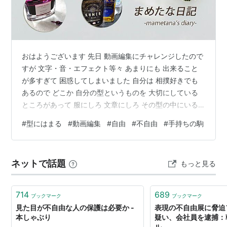
おはようございます 先日 動画編集にチャレンジしたので
すが 文字・音・エフェクト等々 あまりにも 出来ること
が多すぎて 困惑してしまいました 自分は 相撲好きでも
あるので どこか 自分の型というものを 大切にしている
ところがあって 服にしろ 文章にしろ その型の中にいる
ことで 自由さを感じています 若い頃は 型になどはまり
#
型にはまる
#
動画編集
#
自由
#
不自由
#
手持ちの駒
たくないと ある意味 奔放さを自由だと 思っていました
が 今では型がないと 逆に不自由さを感じます 型の中な
らば 割と自由に泳ぎまわれます 不思議なものですよね
ネットで話題
もっと見る
あまり いい意味では 使われないことが多いのですが 手
持ちの駒が 少なければ少ないほど 今は呼吸がしやすいで
す 自…
714
689
ブックマーク
ブックマーク
見た目が不自由な人の保護は必要か -
表現の不自由展に脅迫
本しゃぶり
疑い、会社員を逮捕：
ル