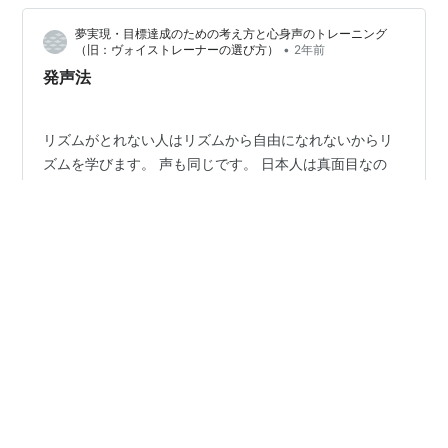
いてきたし、今の立ち位置も確かにあるわけです。 人は
夢実現・目標達成のための考え方と心身声のトレーニング
自分一人では決して生きていけませんから、人間関係の
•
（旧：ヴォイストレーナーの選び方）
2年前
ネットワークの中で、確かに安定して生きていく事…
発声法
リズムがとれない人はリズムから自由になれないからリ
ズムを学びます。 声も同じです。 日本人は真面目なの
で、声を自由にするのでなく 声を決めつけて不自由な声
の出し方でやっていくのです。