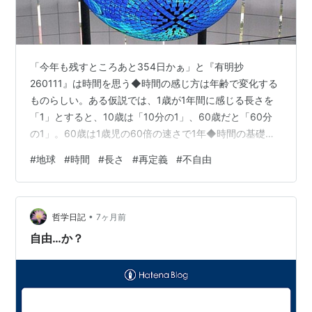
「今年も残すところあと354日かぁ」と『有明抄
260111』は時間を思う◆時間の感じ方は年齢で変化する
ものらしい。ある仮説では、1歳が1年間に感じる長さを
「1」とすると、10歳は「10分の1」、60歳だと「60分
の1」。60歳は1歳児の60倍の速さで1年◆時間の基礎単
位「秒」は現在、10の16乗分の1秒という途方もない短さ
#
地球
#
時間
#
長さ
#
再定義
#
不自由
まで正確に記録できる。ただ、最先端の科学研究にはさ
らに短い時間の計測が必要で、2030年に1秒の長さが国
際的に再定義されるという。今秋、計測方法の最終候補
•
が絞り込まれる◆どれだけ時間を正確にとらえることが
哲学日記
7ヶ月前
できても、ひとは大切な一瞬を見逃したり、実りのない
自由…か？
歳月を安穏と空費したり…