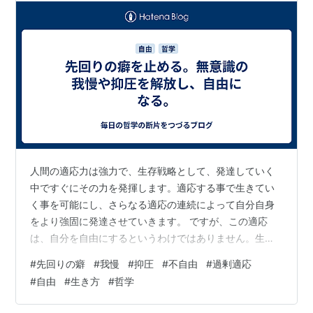
人間の適応力は強力で、生存戦略として、発達していく
中ですぐにその力を発揮します。適応する事で生きてい
く事を可能にし、さらなる適応の連続によって自分自身
をより強固に発達させていきます。 ですが、この適応
は、自分を自由にするというわけではありません。生存
戦略としては重要な意味があるのですが、だから、自由
#
先回りの癖
#
我慢
#
抑圧
#
不自由
#
過剰適応
であるとか、自分らしいとか、そういった事とは関係が
#
自由
#
生き方
#
哲学
ありません。 ただ、その生き方は、確かに自分をこれま
で生存させてきたし、周りの人たちとも確かな関係を築