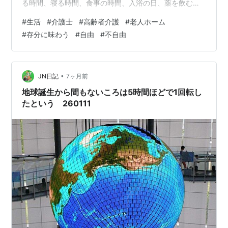
る時間、寝る時間、食事の時間、入浴の日、薬を飲む時
間。すべてが決められているわけじゃないけれど、自由
#
生活
#
介護士
#
高齢者介護
#
老人ホーム
に選べることは決して多くない。 「今日は外に出たい
#
存分に味わう
#
自由
#
不自由
な」 そう言われても、職員の人数や安全面の都合で叶え
られないこともある。 「夜更かししたい」 そう言われて
も、見守りの体制を考えると難しいこともある。 そのた
びに、私は胸の奥が少しだけ痛くなる。 ある日、入居者
•
JN日記
7ヶ月前
様の男性がぽつりとつぶやいた。 「…
地球誕生から間もないころは5時間ほどで1回転し
たという 260111