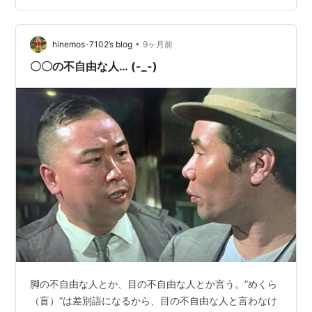
毎月できるとは最初から思っていなかった。（ちゃんと
わかってますそこは。）最悪出来なくとも老後の楽しみ
•
にとっておこうと思って注文した。（ちなみに同じ理由
hinemos-7102’s blog
9ヶ月前
でカリグラフィーのキット1年分と水彩ペンの絵葉書キッ
〇〇の不自由な人… (-_-)
ト1年分もほぼ手つかずで残している。）なんだ…
脚の不自由な人とか、目の不自由な人とか言う。”めくら
（盲）”は差別語になるから、目の不自由な人と言わなけ