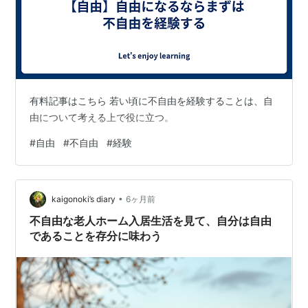
有料記事はこちら 若い頃に不自由を経験することは、自
由について考える上で役に立つ。
#
自由
#
不自由
#
経験
•
kaigonoki’s diary
6ヶ月前
不自由な老人ホーム入居生活を見て、自分は自由
であることを存分に味わう