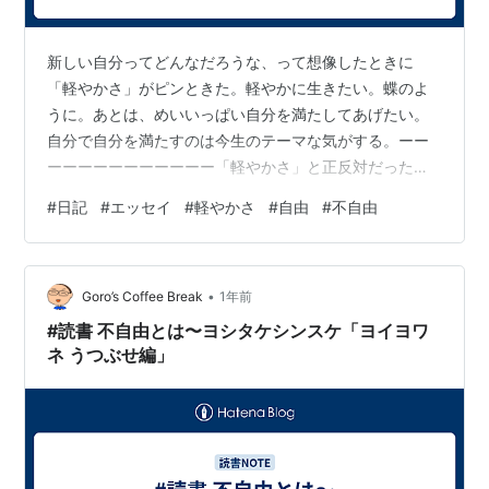
新しい自分ってどんなだろうな、って想像したときに
「軽やかさ」がピンときた。軽やかに生きたい。蝶のよ
うに。あとは、めいいっぱい自分を満たしてあげたい。
自分で自分を満たすのは今生のテーマな気がする。ーー
ーーーーーーーーーーー「軽やかさ」と正反対だった人
生前半。自分で思い込んだルールでがんじがらめだっ
#
日記
#
エッセイ
#
軽やかさ
#
自由
#
不自由
た。ただ生きているだけだが、無意識で「人生とは不自
由なものだ」をベースに思考していたと思う。自分で無
意識にかけた呪いに、中途半端に反発していた。反発も
•
中途半端だからチリツモる欲求不満みたいな。 すごく重
Goro’s Coffee Break
1年前
たいエネルギーで生きていた。今は前ほどの理不尽な不
#読書 不自由とは〜ヨシタケシンスケ「ヨイヨワ
自由さをあまり感じていない。状況や時間の制約は感じ
ネ うつぶせ編」
て…