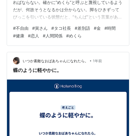
ればならない。確かに”めくら”と呼ぶと蔑視しているよう
だが、何故そうとなるかは分からない。脚をひきずって
びっこを引いている状態だと、”ちんば”という言葉があっ
た。今では、”肢体不自由者”と言わなければならないの
#
不自由
#
寅さん
#
タコ社長
#
差別語
#
金
#
時間
か？医学では”跛行（はこう）”と言うとのことだから、や
#
健康
#
恋人
#
人間関係
#
めくら
やこしい。”〇〇の不自由な人”という言い方をするなら、
ヴァリエーションは色々ある。金が不自由な人…これに
該当する人は多いだろう。でも、どれだけ不自由なのか
は相対的なことなので他人からはよく分からない。金持
•
いつか素敵なおばあちゃんになれたら。
1年前
ちでも、財産があっても、それ…
蝶のように軽やかに。