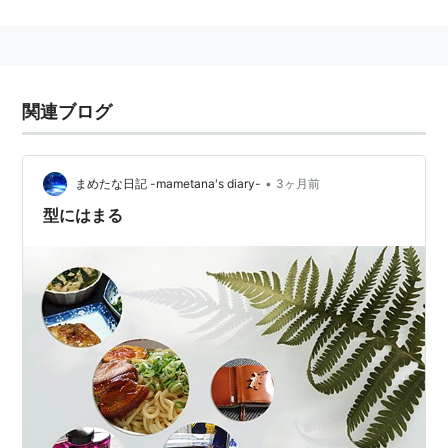
「不〇〇」に関する用語
不具合
、
不透明
、
不寛容
、
不可侵
、
不適応
、
不経済
「自由」に関する用語
関連ブログ
非自由
、
反自由
、
自由度
、
自由形
•
まめたな日記 -mametana's diary-
3ヶ月前
型にはまる