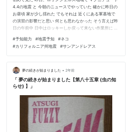
4.4の地震 と 今朝のニュースでやっていた 確かに昨日の
お昼頃 家が少し揺れた でもそれは 近くにある軍基地で
の演習の影響だと思い 何とも思わなかった そう言えば昨
日の午前中 日中はロッキーしか戻って来ない作業所に サ
ン太郎と婆ちゃんが入りたがっていた 中に入れると 普段
#
予知能力
#
地震予知
#
ネコ
は登らない台の上で 横になったサン太郎 「ウ～ウゥゥ
#
カリフォルニア州地震
#
サンアンドレアス
～」と唸っていた 婆ちゃんは階段の一番上から動かなか
った この時、この子達は何かを察知していたんだろうな
🤔 カリフォルニアの海岸線沿いには サンアンドレアス断
層という活動層がある それはいつか巨大地震を起こす と
•
夢の続きが始まりました
2年前
ずっと言…
「 夢の続きが始まりました【第八十五章 (虫の知
らせ) 】」