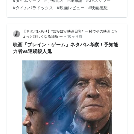
#
タイムリープ
#
予知能力
#
運命論
#
SFスリラー
母親の事故死を予見しながらも防げなかった過去を持
#
タイムパラドックス
#
映画レビュー
#
映画感想
ち、その能力を使いながらも荒んだ生活を送っていまし
た。しかし、アンジェラという女性に出会い、地元のギ
ャングであるレイから依頼された仕事がきっかけで、彼
【ネタバレあり】*ぽかぽか映画日和* ー 秒でその映画にち
の運命は大きく動き出します。ジェー…
•
ょっと詳しくなる場所 ー
10ヶ月前
映画『ブレイン・ゲーム』ネタバレ考察！予知能
力者vs連続殺人鬼