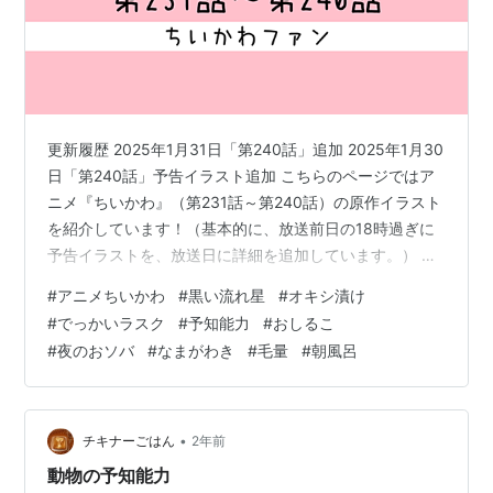
更新履歴 2025年1月31日「第240話」追加 2025年1月30
日「第240話」予告イラスト追加 こちらのページではア
ニメ『ちいかわ』（第231話～第240話）の原作イラスト
を紹介しています！（基本的に、放送前日の18時過ぎに
予告イラストを、放送日に詳細を追加しています。） め
ざましテレビでの放送は毎週火・金曜日7:40頃となって
#
アニメちいかわ
#
黒い流れ星
#
オキシ漬け
いますので、リアルタイムで視聴したい方はお忘れな
#
でっかいラスク
#
予知能力
#
おしるこ
く！！ 見逃し配信・見放題配信では、TVでは放送されて
#
夜のおソバ
#
なまがわき
#
毛量
#
朝風呂
いないエンディング（スタッフロール）がありますの
で、TVで視聴している方はぜひそちらもチェックしてみ
てください！ 第231話『黒い流れ星・後編⑩』2024年12
月…
•
チキナーごはん
2年前
動物の予知能力