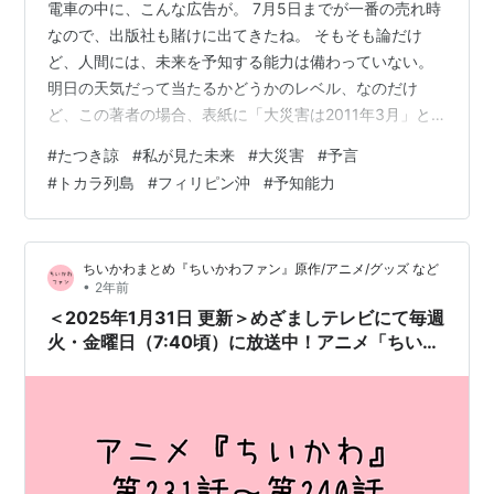
電車の中に、こんな広告が。 7月5日までが一番の売れ時
なので、出版社も賭けに出てきたね。 そもそも論だけ
ど、人間には、未来を予知する能力は備わっていない。
明日の天気だって当たるかどうかのレベル、なのだけ
ど、この著者の場合、表紙に「大災害は2011年3月」と
書いているので、そこはその「そもそも論」を凌駕する
#
たつき諒
#
私が見た未来
#
大災害
#
予言
何かがあるのは認めざるを得ない。 6月21日から、トカ
#
トカラ列島
#
フィリピン沖
#
予知能力
ラ列島付近に震度１から２の地震が頻発している。この
本によると、2025年7月の大災害とは、 「フィリピン沖
での海底の噴火による大津波が日本を襲う」 というもの
ちいかわまとめ『ちいかわファン』原作/アニメ/グッズ など
だそうだ。トカラ列島は、位置的に、フィリピン海に近
•
2年前
いといえば近いから、地震の頻発は…
＜2025年1月31日 更新＞めざましテレビにて毎週
火・金曜日（7:40頃）に放送中！アニメ「ちいか
わ」見逃し配信(無料配信)／元ネタ まとめ（第
231話～第240話）【アニメ】