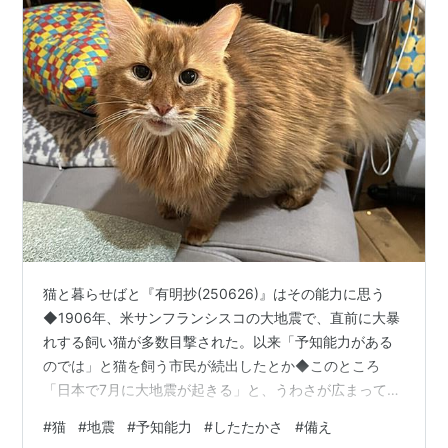
猫と暮らせばと『有明抄(250626)』はその能力に思う
◆1906年、米サンフランシスコの大地震で、直前に大暴
れする飼い猫が多数目撃された。以来「予知能力がある
のでは」と猫を飼う市民が続出したとか◆このところ
「日本で7月に大地震が起きる」と、うわさが広まってい
る。過去に大震災を「予言」したという元漫画家の著書
#
猫
#
地震
#
予知能力
#
したたかさ
#
備え
がきっかけで、海外では訪日を控える動きも出ている◆