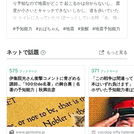
り予知なので地震がどこで 起こるかは分からないし、 震
度が小さいとキャッチできない しかし、道を歩いていた
り トイレに入っていたり ぼーっとしている時 「あ、地
震が来るかも」と頭に ぽわっと浮かぶと、2、3日後ぐら
#
予知能力
#
おばちゃん
#
地震
#
覚醒
#
地震予知能力
い にどこかで強めの地震が起こるのだ この能力は、3.11
をきっかけにして 覚醒した あの頃、生まれたばかりの子
どもを抱え 初めての土地で慣れない新生児育児を してい
ネットで話題
もっと見る
た 緊迫した毎日の連続にも関わらず、 旦那は仕事が忙し
く夜遅くまで 帰ってこず、新生児と私の2人ぼっち 自分
が守ら…
575
371
ブックマーク
ブックマーク
伊集院光さん衝撃コメントに青ざめる
「この戦争は間違って
講師…「100分de名著」の舞台裏｜名
本はいずれ負けます」
著の予知能力｜秋満吉彦
ホザいた予知能力者は実
泰平の趣味の方法
www.gentosha.jp
cocolog-nifty.haten