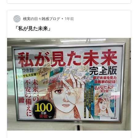
ざわつく人間界など気にもせず、猫はちゃっかり一番心
地いい場所に陣取っている。予知能力に見えるのは、そ
•
んな「生きるしたたかさ」。きっと無言で教えてくれて
桃実の日々雑感ブログ
1年前
いるのだろう。情報を見極め、備えはしっかり、と。
「私が見た未来」
〈隠れてはまた現れて猫のゆく道はこの世の抜…