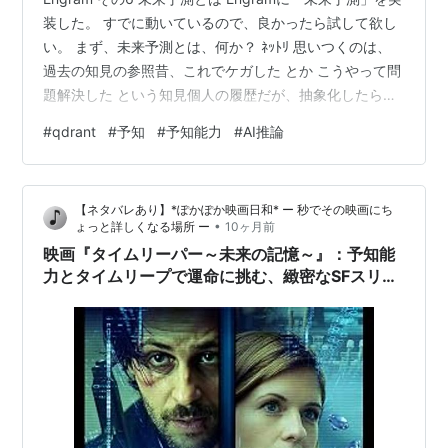
装した。 すでに動いているので、良かったら試して欲し
い。 まず、未来予測とは、何か？ ﾈｯﾄﾘ 思いつくのは、
過去の知見の参照昔、これでケガした とか こうやって問
題解決した という知見個人の履歴だが、抽象化したら未
来の予測をしていると言える。 Engram 自体が履歴を保
#
qdrant
#
予知
#
予知能力
#
AI推論
持する機能だから、エージェントの状態をモニタし、過
去の自分を参照することは可能だ、と考えたつまり、自
分の状態を保存しておけば後から検索可能 Engram の
【ネタバレあり】*ぽかぽか映画日和* ー 秒でその映画にち
Passive Receptor 側に機能を足す。Receptor System は
•
ょっと詳しくなる場所 ー
10ヶ月前
エージェントの気持…
映画『タイムリーパー～未来の記憶～』：予知能
力とタイムリープで運命に挑む、緻密なSFスリラ
ー！