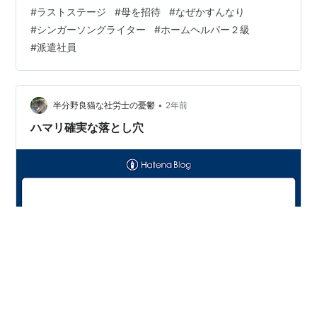
行き来できる入門証みたいなもので、布製のシールにな
#
ラストステージ
#
母を招待
#
なぜかすんなり
っています。私がホームにしていた、厚木ライブハウス
#
シンガーソングライター
#
ホームヘルパー２級
【FUZZY】の閉店ラストステージのモノです。このライ
#
派遣社員
ブに母を招待し、ずっと聴かせられなかった【母よ】を
披露しました。それまで母は何度も私のライブに来たが
っていたのですが、心臓が悪かった…
•
半分野良猫な社労士の憂鬱
2年前
ハマリ確実な落とし穴