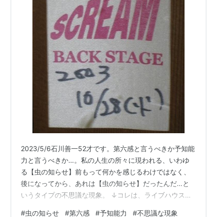
2023/5/6石川善一52才です。第六感と言うべきか予知能
力と言うべきか…。私の人生の所々に現われる、いわゆ
る【虫の知らせ】前もって何かを感じるわけではなく、
後になってから、あれは【虫の知らせ】だったんだ…と
いうタイプの不思議な現象。 ↓コレは、ライブハウスの
【バックステージパス】です。 演者が会場と外を自由に
#
虫の知らせ
#
第六感
#
予知能力
#
不思議な現象