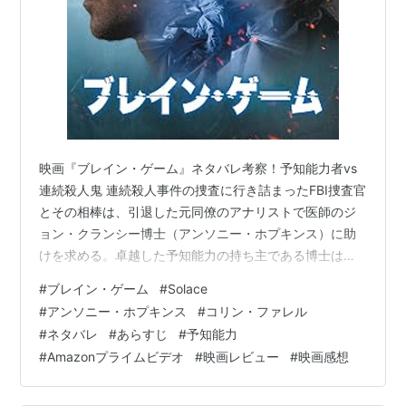
映画『ブレイン・ゲーム』ネタバレ考察！予知能力者vs
連続殺人鬼 連続殺人事件の捜査に行き詰まったFBI捜査官
とその相棒は、引退した元同僚のアナリストで医師のジ
ョン・クランシー博士（アンソニー・ホプキンス）に助
けを求める。卓越した予知能力の持ち主である博士は、
事件現場のわずかな痕跡から犯人の過去や未来を読み解
#
ブレイン・ゲーム
#
Solace
くことができる。しかし、捜査を進めるうちに、彼はこ
#
アンソニー・ホプキンス
#
コリン・ファレル
の連続殺人犯が自身をはるかに凌駕する予知能力を持っ
#
ネタバレ
#
あらすじ
#
予知能力
ていることに気づく。果たして、犯人の真の目的とは？
#
Amazonプライムビデオ
#
映画レビュー
#
映画感想
そして、彼らの未来に何が待ち受けているのか？予測不
能な展開と、観る者の倫理観を揺さぶる衝撃的なテーマ