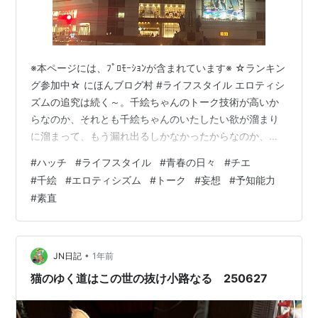
※本ページには、ﾌﾟﾛﾓｰｼｮﾝが含まれています※ ☆ランキン
グ参加中☆ にほんブログ村 #ライフスタイル エロティシ
ズムの追究は続く～。千絵ちゃんのトーク技術が高いか
らなのか、それとも千絵ちゃんのいたしたい欲が溜まり
に溜まって、もう漏れ出るしかなかったからなのか、ど
っちでしょうか～？ 前回シリーズリンク hatch51.com
#
ハッチ
#
ライフスタイル
#
青春の日々
#
チエ
引き続き、約５年前のトークより。 千絵「すぐ人を好き
#
千絵
#
エロティシズム
#
トーク
#
妄想
#
予知能力
になるのが悪い癖なんだよな～」 ボク「本当に、数年し
#
素直
てないの？」 千絵「４年半かな。」 ボク「その記録、そ
ろそろ終わりにしないですか？」 千絵「でたー、衝撃発
言。じゃあ旦那を襲えと？」 ボク「おっと、かわした
ね。夫、…
•
JN日記
1年前
猫のゆく道はこの世の抜け小路なる 250627