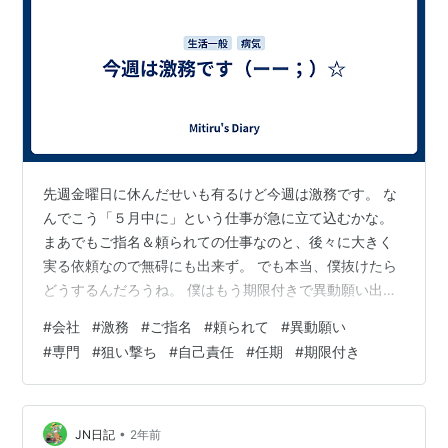
先週金曜日に休んだせいも有るけど今週は激務です。 な
んでこう「５月中に」という仕事が急に立て込むかな。
まあでもご指名＆頼られての仕事なのと、後々に大きく
実る依頼なので無碍にも出来ず。 でも本当、僕抜けたら
どうするんだろうね。 僕はもう期限付きで異動願い出し
てるし。 mitiru.hatenadiary.jp mitiru.hatenadiary.jp こ
#
会社
#
激務
#
ご指名
#
頼られて
#
異動願い
んな方とは一緒に仕事はしたくないし。未だに態度は直
#
専門
#
狙い撃ち
#
自己責任
#
任期
#
期限付き
らないし。 ちゃんとした謝罪も無く、人に金銭被害も与
えといて良く平気でいれるもんだ。 でも、そんな状況で
も仕事は僕を狙い撃ちで来るしｗ つい最近、また全国的
に仕事で名前も広めてしまったし（苦笑…
•
JN日記
2年前