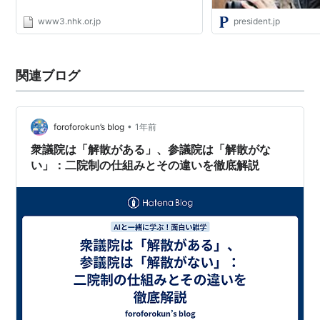
www3.nhk.or.jp
president.jp
関連ブログ
•
foroforokun’s blog
1年前
衆議院は「解散がある」、参議院は「解散がな
い」：二院制の仕組みとその違いを徹底解説