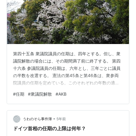
第四十五条 衆議院議員の任期は、四年とする。但し、衆
議院解散の場合には、その期間満了前に終了する。 第四
十六条 参議院議員の任期は、六年とし、三年ごとに議員
の半数を改選する。 憲法の第45条と第46条は、衆参両
院議員の任期を定めている。このそれぞれの年数の適否
について、特に意見はない。生まれてからずっとこう
#
任期
#
衆議院解散
#
AKB
だ。その間、政治が立派になったとは余り思わないが、
かといって年数を変えれば良くなるというものでもある
まい。当事者が何よりご存じで、改正草案も変更なし。
•
何度見ても、衆議院議員の任期は四年とはっきり書いて
うわのそら事件簿
5年前
ある。どんな本を読んでも、どんなサイトを見ても、戦
ドイツ首相の任期の上限は何年？
後この4年が全うされたのは、この憲法下で…