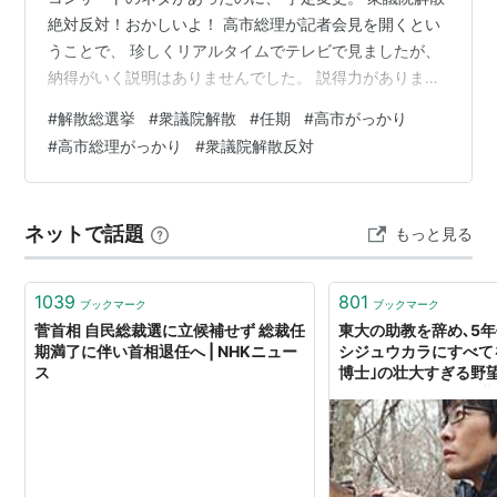
絶対反対！おかしいよ！ 高市総理が記者会見を開くとい
うことで、 珍しくリアルタイムでテレビで見ましたが、
納得がいく説明はありませんでした。 説得力がありませ
ん。自分勝手な解散です。 きれいな言葉を並べてみて
#
解散総選挙
#
衆議院解散
#
任期
#
高市がっかり
も、本当のところ、 国民のことなど全く考えていませ
#
高市総理がっかり
#
衆議院解散反対
ん。 経済対策など、全然効果なし。私は恩恵ゼロ。 日本
の国会では解散が当たり前になっていて、 そもそもおか
しいことになっています。 前回の衆議院選挙がいつだっ
ネットで話題
もっと見る
たか、すっかり忘れていたので 調べてみたら、2024年
10月27日でした。 と…
1039
801
ブックマーク
ブックマーク
菅首相 自民総裁選に立候補せず 総裁任
東大の助教を辞め､5
期満了に伴い首相退任へ | NHKニュー
シジュウカラにすべて
ス
博士｣の壮大すぎる野望
ウカラという動物を世
んで｣