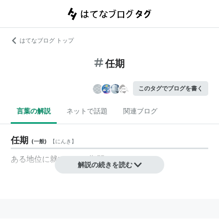
はてなブログ トップ
任期
このタグでブログを書く
言葉の解説
ネットで話題
関連ブログ
任期
(
一般
)
【
にんき
】
ある地位に就いている期間。
解説の続きを読む