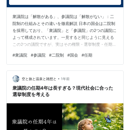
衆議院は「解散がある」、参議院は「解散がない」：二
院制の仕組みとその違いを徹底解説 日本の国会は二院制
を採用しており、「衆議院」と「参議院」の2つの議院に
よって構成されています。一見すると同じように見える
この2つの議院ですが、実はその権限・選挙制度・任期・
解散の有無などにおいて、大きな違いがあります。特に
#
衆議院
#
参議院
#
二院制
#
国会
#
任期
重要なのが衆議院は解散があるが、参議院にはないとい
う点です。本記事ではこの違いの意味や背景、制度的な
理由、さらにはそのメリット・デメリットまでを詳しく
•
解説します。 🏛️ 衆議院と参議院の基本的な役割と構成
空と旅と温泉と雑想と
1年前
まずは両議院の基本的な構造と役割を確認しましょう。
衆議院の任期4年は長すぎる？現代社会に合った
以下の表にその主な違いをまとめました。…
選挙制度を考える