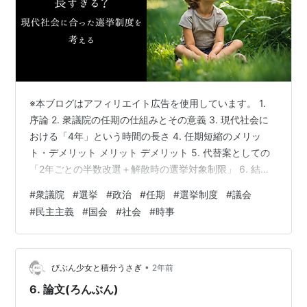
※本ブログはアフィリエイト広告を使用しています。 1.
序論 2. 衆議院の任期の仕組みとその意義 3. 現代社会に
おける「4年」という時間の長さ 4. 任期短縮のメリッ
ト・デメリット メリット デメリット 5. 代替案としての
「2年ごとの半数改選＋解散時の選挙対象制限」 6. 結論
7. この問題についてもっと考えたい時に 1. 序論 衆議院の
#
衆議院
#
選挙
#
政治
#
任期
#
選挙制度
#
議会
任期は4年と定められているが、実際には解散の影響で短
#
民主主義
#
国会
#
社会
#
時事
くなることが多い。しかし、現代社会の変化のスピード
を考えると、4年という期間が長すぎるのではないかとい
う疑問が浮かぶ。 たとえば、SNSの普及により世論の移
り変わりがかつてないほど早くなり、1年前の政…
•
びぶん少女と積分うさぎ
2年前
6. 論文(ろんぶん)