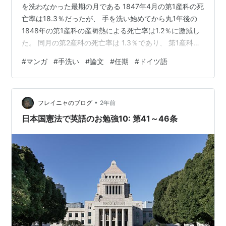
を洗わなかった最期の月である 1847年4月の第1産科の死
亡率は18.3％だったが、 手を洗い始めてから丸1年後の
1848年の第1産科の産褥熱による死亡率は1.2％に激減し
た。 同月の第2産科の死亡率は 1.3％であり、 第1産科と
第2産科の 産褥熱による死亡率は 完全に並んで差がなく
#
マンガ
#
手洗い
#
論文
#
任期
#
ドイツ語
なった。 論文(ろんぶん)とは 自然科学の分野で 何か新し
い発見があった場合、 発見者はそのことを 論文(ろんぶ
ん) という文章に まとめなければならない。 ゼンメルワ
•
イスも 自分の新発見を論文としてまとめ、 他の多くの研
フレイニャのブログ
2年前
究者に自説を検証してもらう必要が…
日本国憲法で英語のお勉強10: 第41～46条