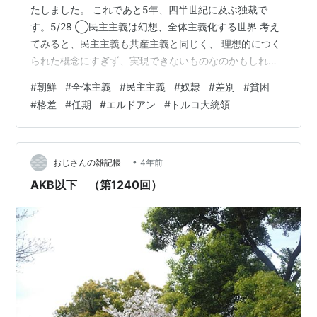
たしました。 これであと5年、四半世紀に及ぶ独裁で
す。5/28 ◯民主主義は幻想、全体主義化する世界 考え
てみると、民主主義も共産主義と同じく、 理想的につく
られた概念にすぎず、実現できないものなのかもしれま
せん。 それを主張している国は多いのですが、 その真実
#
朝鮮
#
全体主義
#
民主主義
#
奴隷
#
差別
#
貧困
といえば、どこにも実現されていないのです。 朝鮮民主
#
格差
#
任期
#
エルドアン
#
トルコ大統領
主義共和国みたいに、名称の一人歩き、です。 どこもか
も国民のためと、口先だけで、 自分たち仲間グループ独
裁の国家だらけです。 だいたい、トップがその任期を延
長するようなことを許すのは、 その理念との矛盾も甚だ
•
おじさんの雑記帳
4年前
しいでしょう。 奴隷がいた…
AKB以下 （第1240回）