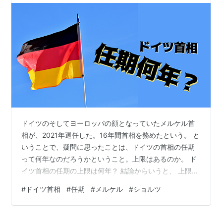
ドイツのそしてヨーロッパの顔となっていたメルケル首
相が、2021年退任した。16年間首相を務めたという。 と
いうことで、疑問に思ったことは、ドイツの首相の任期
って何年なのだろうかということ。上限はあるのか。 ド
イツ首相の任期の上限は何年？ 結論からいうと、 上限は
ない ただし、1期あたりの任期が、 原則4年 何期務める
#
ドイツ首相
#
任期
#
メルケル
#
ショルツ
かに上限はない。 参考：
https://dl.ndl.go.jp/view/download/digidepo_11281219_
po_1055.pdf?contentNo=1