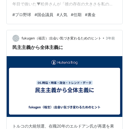
年目で抜いた▼松井さんが「彼の存在の大きさを私の数
字と比べる必要は全くない」と。この先も人気をさらい
#
プロ野球
#
国会議員
#
人気
#
任期
#
裏金
続けるだろう。これに対して、国会の先生方は？ 衆院の
任期満了まで、残るは1年半。岸田文雄首相の思惑次第で
は満了前の解散も▼ただ、自民党派閥の政治資金パーテ
•
ィー裏金事件だ。28日投開票の衆院3補欠選挙で、唯一
fukugen（福言）:出会い気づき変わるためのヒント
3年前
与野党対決の構図となった島根1区でも苦戦を強いられて
民主主義から全体主義に
いる。任期満了となる前に、…
トルコの大統領選、在職20年のエルドアン氏が再選を果