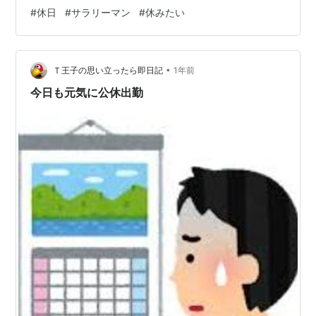
せんが、だらだらってわけじゃないけど、 ゆっくり過ご
#
休日
#
サラリーマン
#
休みたい
したいですが、家族がいるとそうゆっくりも、 してられ
ない場合のが多々あります。 とくに子どもが小さいと、
世話したり、遊び相手になったりと、 仕事よりハードワ
•
ークになる場合もあります。 今の時代は、大体の会社が
Ｔ王子の思い立ったら即日記
1年前
週休２日制ですね。 昔は日曜日しか休みがないうえに、
今日も元気に公休出勤
休日出勤もざらだ…