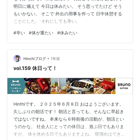
明日に備えて 今日は休みたい。 そう思ってたけど そう
もいかない。 そこで 外出の用事を作って 日中休憩する
ことにした。 それにしても辛い。
#
辛い
#
体が重たい
#
休みたい
•
Hinchiブログ
1年前
vol.159 休日って！
Hinthiです。 ２０２５年６月８日 おはようございます。
久しぶりの朝活です！ 朝活と言っても、そんなに早起き
ではないですね。 本来なら６時前後の活動が、朝活とい
うのかな。 社会人にとっての休日は、遊ぶ日でもありま
すが、 体を休める日でもありますよね。 寝溜めはできま