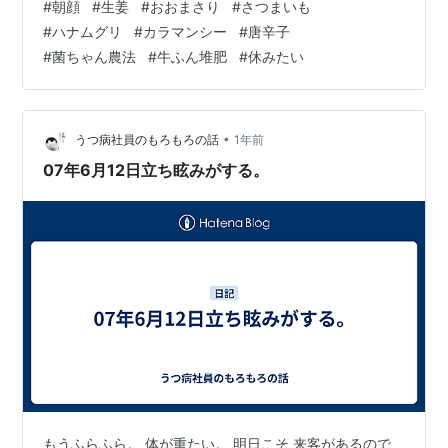
#
朝顔
#
生姜
#
おおまさり
#
さつまいも
そうか、とも考えましたが、他の冷凍庫も整頓して、ス
#
ハナムグリ
#
カラマンシー
#
唐辛子
ッキリしたので逆にゆとりが出来て、間に合っているよ
#
菌ちゃん農法
#
牛ふん堆肥
#
休みたい
うです。 冷凍庫は、当然凍らないのですが、飲み物がキ
ンキンには冷える温度で、冷蔵庫の物をこちらに移動し
ました。 あと一年くらい頑張って😅🩵 🟡休日🟡 今、配
達員は本当に休めませ…
•
うつ病社員のもろもろの話
1年前
07年6月12日立ち眩みがする。
もうふらふら。 体が重たい。 明日こそ 来客があるので