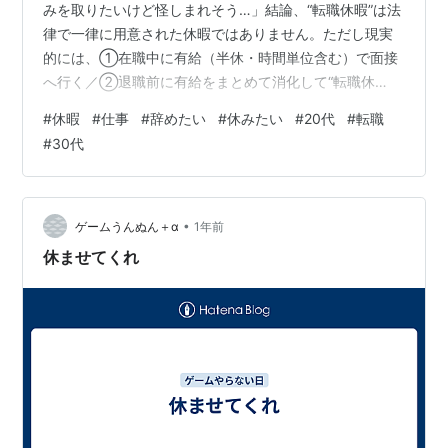
みを取りたいけど怪しまれそう…」結論、“転職休暇”は法
律で一律に用意された休暇ではありません。ただし現実
的には、①在職中に有給（半休・時間単位含む）で面接
へ行く／②退職前に有給をまとめて消化して“転職休
暇”にする、の2パターンが主流です。 この記事では、上
#
休暇
#
仕事
#
辞めたい
#
休みたい
#
20代
#
転職
位サイトで共通して扱われていた論点（定義の整理・有
#
30代
給のルール・理由の伝え方・時季変更権・有給消化の進
め方・注意点）を、使える手順に落として解説します。
1. 「転職休暇」の結論 2. 転職休暇とは？よくある3つの
意味 ① 在職中、面接や手続きのために取る休み ② 退
•
ゲームうんぬん＋α
1年前
職前に有給消化して作る“まと…
休ませてくれ