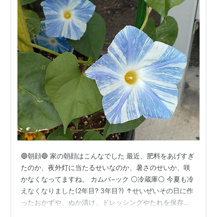
🔵朝顔🔵 家の朝顔はこんなでした 最近、肥料をあげすぎ
たのか、夜外灯に当たるせいなのか、暑さのせいか、咲
かなくなってますね。 カムバ−ック ⚪️冷蔵庫⚪️ 今夏も冷
えなくなりました(2年目? 3年目?) ↑せいぜいその日に作
ったおかずや、ぬか漬け、ドレッシングやたれを保存す
る程度になり、スカスカになりました。冷凍庫を買い足