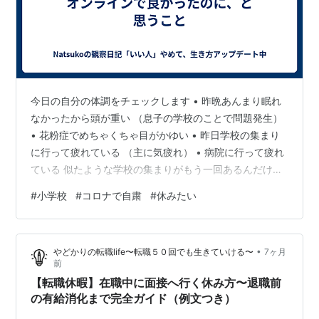
今日の自分の体調をチェックします • 昨晩あんまり眠れ
なかったから頭が重い （息子の学校のことで問題発生）
• 花粉症でめちゃくちゃ目がかゆい • 昨日学校の集まり
に行って疲れている （主に気疲れ） • 病院に行って疲れ
ている 似たような学校の集まりがもう一回あるんだけ
ど… よし、休もう！ だって行きたくないんだもん 学校の
#
小学校
#
コロナで自粛
#
休みたい
集まり、コロナのときはオンラインになったりと便利に
なったじゃん なんでまた戻すの？ オンラインも有りでい
いじゃん 集まりたいやつだけ集まればいいじゃん 共働き
•
やどかりの転職life〜転職５０回でも生きていける〜
7ヶ月
も多いんだし みんな大変でしょ？ 学校もその方が楽なん
前
じゃない？ インフルもとんでもなく流行ってるんだから
【転職休暇】在職中に面接へ行く休み方〜退職前
集めんな…
の有給消化まで完全ガイド（例文つき）