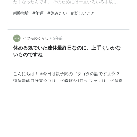
たくなったんです。 そのためには一旦いろいろ手放して
隙間を作らなきゃなあと。 といっても、バンドはスロー
#
断捨離
#
年運
#
休みたい
#
楽しいこと
ペースで続けるし、 ボイトレは健康法として続けるし、
ドラムレッスンとウクレレレッスンとヨガレッスンをや
めるだけで、 そんなに変わらなかったりするんですけ
•
ど…。 （ドラムとウクレレはバンドに必要なときだけ習
イツモのくらし
2年前
いに行くつもり） 生活はそんなに変わらないのに、何か
休める気でいた連休最終日なのに、上手くいかな
変わったりするのかなあ。 自分で…
いものですね