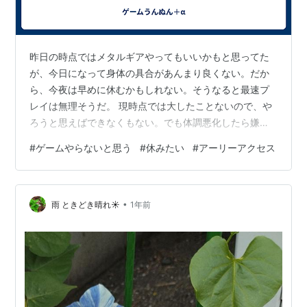
昨日の時点ではメタルギアやってもいいかもと思ってた
が、今日になって身体の具合があんまり良くない。だか
ら、今夜は早めに休むかもしれない。そうなると最速プ
レイは無理そうだ。 現時点では大したことないので、や
ろうと思えばできなくもない。でも体調悪化したら嫌だ
なあ。と考えると、無理に今夜やらなくてもいいんでな
#
ゲームやらないと思う
#
休みたい
#
アーリーアクセス
いの？ そもそも、そんなにやる気ないし。今夜にこだわ
ることない。だから、今夜は寝よう。無理しない。
•
雨 ときどき晴れ☀
1年前