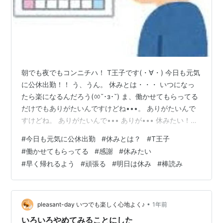
朝でも夜でもコンニチハ！ T王子です(・∀・) 今日も元気
に公休出勤！！ う、うん。 休みとは・・・ いつになっ
たら楽になるんだろう(ㆀ˘･з･˘) ま、働かせてもらってる
だけでもありがたいんですけどね•••。 ありがたいんで
すけどね。 ありがたいんで••• ありが••• 休みたい！！
＿|￣|○ 早く帰れるよう頑張ろう。 明日は休みなので全
#
今日も元気に公休出勤
#
休みとは？
#
T王子
力で頑張りますー！ ↑棒読み では×2
#
働かせてもらってる
#
感謝
#
休みたい
#
早く帰れるよう
#
頑張る
#
明日は休み
#
棒読み
•
pleasant-day いつでも楽しく心地よく♪
1年前
いろいろやめてみることにした