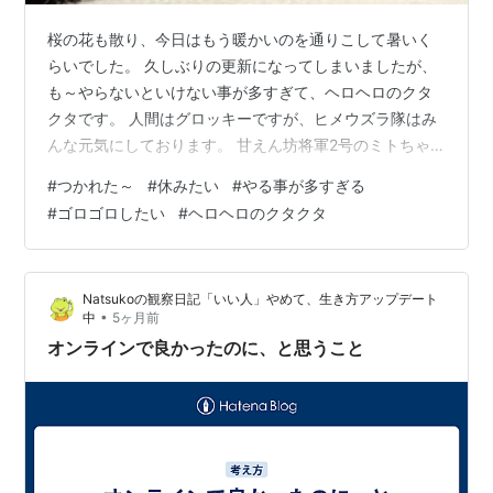
桜の花も散り、今日はもう暖かいのを通りこして暑いく
らいでした。 久しぶりの更新になってしまいましたが、
も～やらないといけない事が多すぎて、ヘロヘロのクタ
クタです。 人間はグロッキーですが、ヒメウズラ隊はみ
んな元気にしております。 甘えん坊将軍2号のミトちゃ
んです ナデナデで人間の方が癒されております4月にな
#
つかれた～
#
休みたい
#
やる事が多すぎる
って同僚が一人辞めてしまい他のメンバーで穴埋め中で
#
ゴロゴロしたい
#
ヘロヘロのクタクタ
すが、いっこうに人員補充されずで現在週休1日、日曜日
だけが心身のオアシス（1日休めるだけまだ良いのかもで
すが）に...と言いたいところですが、家でもやる事満載
Natsukoの観察日記「いい人」やめて、生き方アップデート
な時期に丁度かぶったもんで、も～ヘロヘロのクタクタ
•
中
5ヶ月前
です。 ミト『ムフ～♪ やっぱりナ…
オンラインで良かったのに、と思うこと