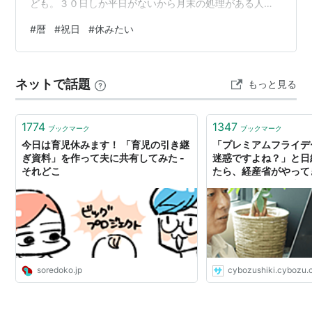
ども。３０日しか平日がないから月末の処理がある人は
大変なのかな？ ここから７月の２０日まで祝日がないの
#
暦
#
祝日
#
休みたい
で、憂鬱になりますね。あーあ、もう一度GW初日に戻っ
てやり直したいなあ。 週明けのニュースで気になったの
は、山菜をとりに行って行方不明の女性を捜索していた
ネットで話題
もっと見る
ら熊に襲われた遺体があったというもの。おそらくはそ
の女性なのでしょうが、判別がつかなくなっているとい
うこと。 また、オートバイの事故で亡くな…
1774
1347
ブックマーク
ブックマーク
今日は育児休みます！ 「育児の引き継
「プレミアムフライデ
ぎ資料」を作って夫に共有してみた -
迷惑ですよね？」と日
それどこ
たら、経産省がやって
ズ青野慶久と「日本人
論 | サイボウズ式
soredoko.jp
cybozushiki.cybozu.c