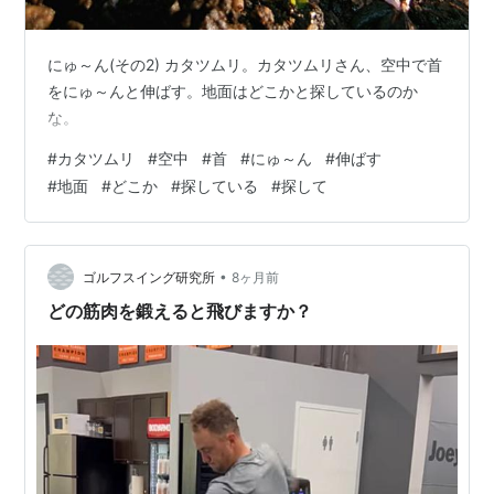
にゅ～ん(その2) カタツムリ。カタツムリさん、空中で首
をにゅ～んと伸ばす。地面はどこかと探しているのか
な。
#
カタツムリ
#
空中
#
首
#
にゅ～ん
#
伸ばす
#
地面
#
どこか
#
探している
#
探して
•
ゴルフスイング研究所
8ヶ月前
どの筋肉を鍛えると飛びますか？