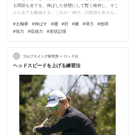
も関節も全てを、伸ばした状態にして暫く維持し、そこ
から全てを解放する。これが「伸び」の気持ち良さなの
だろう。 私たちの身体中の全ての組織は、大気中に拡散/
#
太極拳
#
伸ばす
#
掤
#
肘
#
腋
#
弾力
#
抱球
蒸発してしまわない様に、皮/膜を作って通常位置から縮
#
張力
#
収縮力
#
形状記憶
む方向にだけ働こうとしている。それを意識的にちょっ
との時間だけ、伸ばす方向に働かしてやる。そして大気
中から生命力/気/エネルギーを目一杯取り込んで、はち切
れんばかりに、パンパンになった身体を感じてから、全
•
ゴルフスイング研究所
10ヶ月前
身を解放する。これが気持ち良い。 太極拳…
ヘッドスピードを上げる練習法