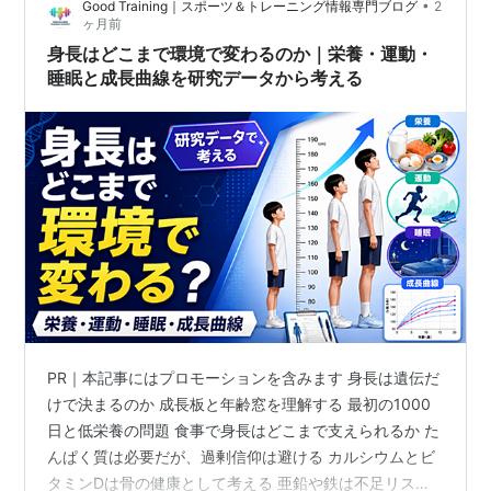
•
Good Training｜スポーツ＆トレーニング情報専門ブログ
2
ルプロジェクト ■住所〒102-0075東京都千代田区三番
ヶ月前
町3-6ローダム三番町102 ■営業時間10:00～18:0…
身長はどこまで環境で変わるのか｜栄養・運動・
睡眠と成長曲線を研究データから考える
PR｜本記事にはプロモーションを含みます 身長は遺伝だ
けで決まるのか 成長板と年齢窓を理解する 最初の1000
日と低栄養の問題 食事で身長はどこまで支えられるか た
んぱく質は必要だが、過剰信仰は避ける カルシウムとビ
タミンDは骨の健康として考える 亜鉛や鉄は不足リスク