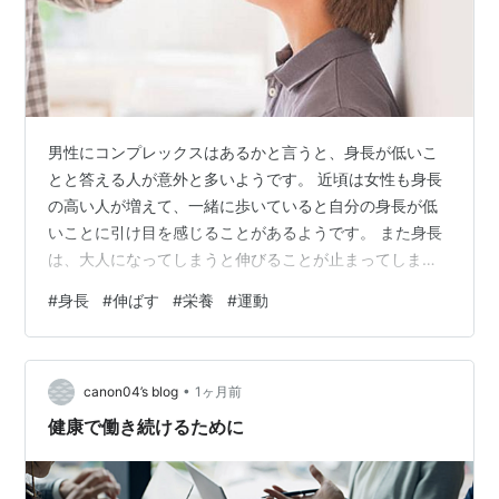
男性にコンプレックスはあるかと言うと、身長が低いこ
とと答える人が意外と多いようです。 近頃は女性も身長
の高い人が増えて、一緒に歩いていると自分の身長が低
いことに引け目を感じることがあるようです。 また身長
は、大人になってしまうと伸びることが止まってしまう
と言われていますが、それでは一体何歳まで背は伸びる
#
身長
#
伸ばす
#
栄養
#
運動
ものなのでしょうか。 また大人になるまでに運動やサプ
リで、身長を伸ばすことはできるかについても解説しま
す。 ***目次*** 男性の身長は何歳まで伸びる？ 身長が
•
伸びる年齢 身長を伸ばすために有効な方法は？ 身長が伸
canon04’s blog
1ヶ月前
びるのは、遺伝だけではない 身長を伸ばす有効な方法 身
健康で働き続けるために
長を伸ばすサプリは、大人で…