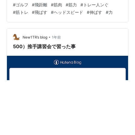
しいで す。 Answer 現在どんな打ち方をされているかで
#
ゴルフ
#
飛距離
#
筋肉
#
筋力
#
トレー人ンぐ
部位はことな ります。 本来は今打っている打ち方で使っ
#
筋トレ
#
飛ばす
#
ヘッドスピード
#
伸ばす
#
力
ている筋肉を鍛 えれば良い事です。 したがって、練習用
の重いクラブで素振りをする と一番使っている筋肉を鍛
える事ができます。 また、逆にクラブを反対に持って速
く振ると、ス ピード感がでます。 どんな打法でもも…
•
New1TR’s blog
1年前
500）推手講習会で習った事
推手の講習会で習った事、覚えている言葉を記しておこ