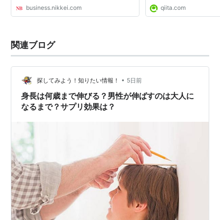
マジで分かっちゃいました
business.nikkei.com
qiita.com
ではそのときに辿り着い
共有したいと...
関連ブログ
•
探してみよう！知りたい情報！
5日前
身長は何歳まで伸びる？男性が伸ばすのは大人に
なるまで？サプリ効果は？