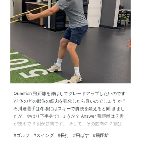
Question 飛距離を伸ばしてグレードアップしたいのです
が 体のどの部位の筋肉を強化したら良いのでしょう か？
石川遼選手は冬場にはスキーで脚腰を鍛えると聞 きまし
たが、やはり下半身でしょうか？ Answer 飛距離は 7 割
が技術で 3 割が筋肉です。 そして、その筋肉の 7 割は下
半身ですので、手打 ちゴルファーがいくら足腰を鍛えて
#
ゴルフ
#
スイング
#
長打
#
飛ばす
#
飛距離
もスイングに 使っていなければ反映されません。 欧米打