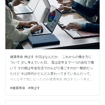
健康寿命 伸ばす 今日はなんだか、 これからの働き方に
ついて 少し考えていた日。 昔は定年まで一つの会社で働
いて その後は年金生活でのんびり過ごすのが一般的だっ
たけど 今は時代がどんどん変わってきているんだって。
そんな中で気になったのが健康寿命 伸ばすという考え
方！ 単に長く生きるだけじゃなくて 自分の力で動ける時
#
健康寿命
#
伸ばす
間をどう増やしていくかって すごく大事なんだなって思
った☆ いくつになっても学び続けて 誰かの役に立てる存
在でいたいって思ったよ(*≧∀≦*) ■会社名株式会社ウィ