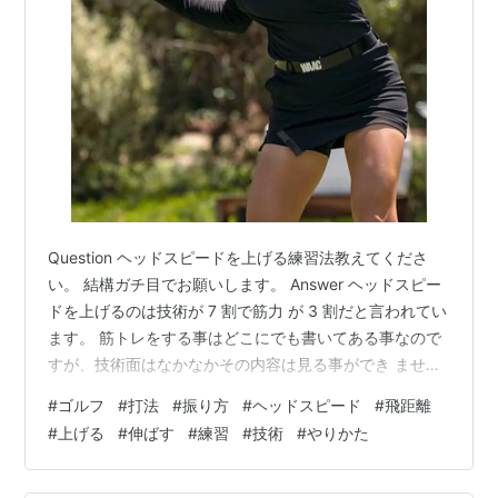
Question ヘッドスピードを上げる練習法教えてくださ
い。 結構ガチ目でお願いします。 Answer ヘッドスピー
ドを上げるのは技術が 7 割で筋力 が 3 割だと言われてい
ます。 筋トレをする事はどこにでも書いてある事なので
すが、技術面はなかなかその内容は見る事ができ ません
ので技術面のお話をします。 特に細かい動作などは動画
#
ゴルフ
#
打法
#
振り方
#
ヘッドスピード
#
飛距離
を見ても良く理解でき ず、また解説文を読んでもなかな
#
上げる
#
伸ばす
#
練習
#
技術
#
やりかた
かイメージと繋 がらなかったりと、レッスンなどで行う
分解ドリ ルやなぞり、撮影しながら同じ形を作るなどの
細 かい指導がないとかなり高度な技法は習得できま せ