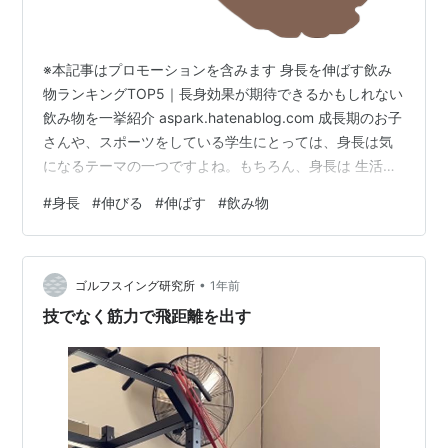
※本記事はプロモーションを含みます 身長を伸ばす飲み
物ランキングTOP5｜長身効果が期待できるかもしれない
飲み物を一挙紹介 aspark.hatenablog.com 成長期のお子
さんや、スポーツをしている学生にとっては、身長は気
になるテーマの一つですよね。もちろん、身長は 生活環
境や遺伝的要素が大きく関係するため、必ず伸びる方法
#
身長
#
伸びる
#
伸ばす
#
飲み物
というものは存在しません。 しかし、日常の食生活や生
活習慣を工夫することで「成長をサポートする栄養素を
しっかり摂る」ことは可能です。その一環として注目さ
•
れるのが 飲み物。栄養素を効率的に摂取できる飲み物
ゴルフスイング研究所
1年前
は、身長の伸びにプラスの影響を与える可能性があるの
技でなく筋力で飛距離を出す
です。 今回は「…