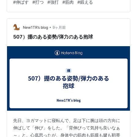
#
伸ばす
#
打つ
#
強打
#
筋肉
#
鍛える
法は全身の筋肉を使った飛ばしの技が 15 種類ほどあり、
それらの動作をそれぞれにマック スに組み込んだら 400
Y は飛ばせるだけのパワー が出ます。 ところが、それぞ
れの技をマックスに入れたらま ずバ…
•
New1TR’s blog
9ヶ月前
507）掤のある姿勢/弾力のある抱球
先日、ヨガマットに寝転んで、足は下に腕は頭の方向に
伸ばして「伸び」をした。「背伸びって気持ち良いなぁ
～」と、心底思ったが、身体中の筋肉も筋膜も腱も靭帯