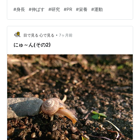
がある子ほど注意したい サプリより、食事全体の質を先
#
身長
#
伸ばす
#
研究
#
PR
#
栄養
#
運動
に見る 運動は身長を伸ばすのか 運動は骨・筋肉・代謝・
睡眠を支える バスケやジャンプで直接骨が伸びるとは言
いにくい 筋トレで身長が止まるという俗説はどうか 睡眠
•
と成長ホルモンをどう説明するべきか 成長曲線を見ない
目で見る 心で見る
7ヶ月前
身長対策は危うい よくある誤解を整理する 家庭でできる
にゅ～ん(その2)
ことと、医療に…