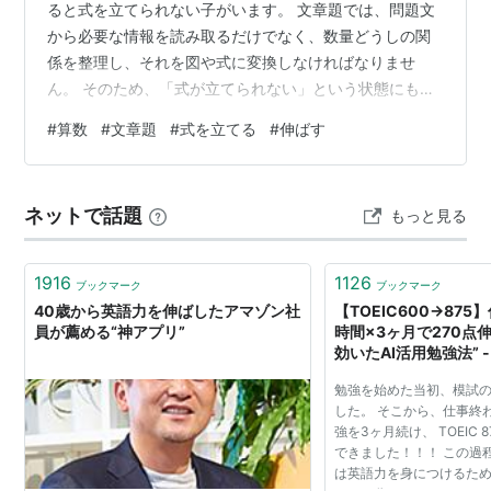
ると式を立てられない子がいます。 文章題では、問題文
から必要な情報を読み取るだけでなく、数量どうしの関
係を整理し、それを図や式に変換しなければなりませ
ん。 そのため、「式が立てられない」という状態にも、
さまざまな原因があります。 たとえば、 何を求める問題
#
算数
#
文章題
#
式を立てる
#
伸ばす
なのか理解できていない 数字だけを見て単位や意味を確
認していない 図や表に整理する習慣がない 割合や速さな
どの基本的な解法が身についていない 一度に答えの式を
ネットで話題
もっと見る
作ろうとしている といった原因が考えられます。 文章題
を練習するときは、まず問いに線を引き、条件に印をつ
けます。そのうえで、問題文を短い…
1916
1126
ブックマーク
ブックマーク
40歳から英語力を伸ばしたアマゾン社
【TOEIC600→875
員が薦める“神アプリ”
時間×3ヶ月で270点
効いたAI活用勉強法” - Q
勉強を始めた当初、模試の
した。 そこから、仕事終
強を3ヶ月続け、 TOEIC 
できました！！！ この過程
は英語力を身につけるための