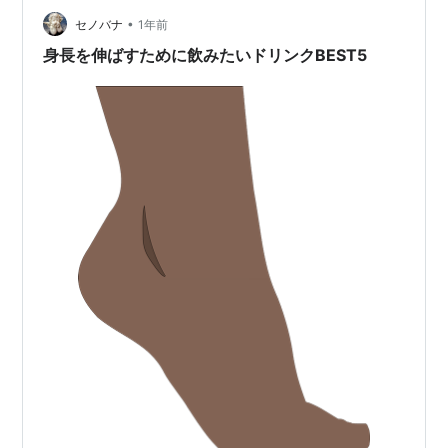
ん。 飛ばしの技はタイガー打法では恐らく 15 種類ほ …
•
セノバナ
1年前
身長を伸ばすために飲みたいドリンクBEST5