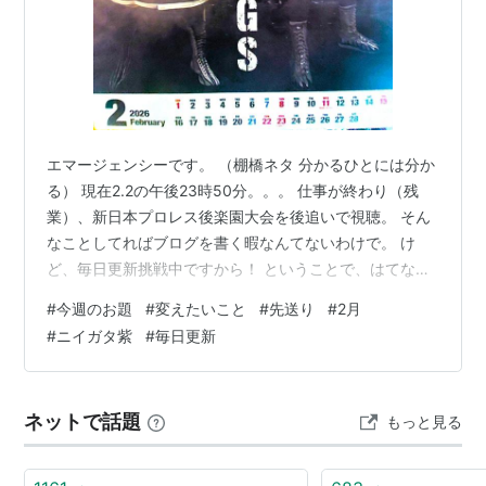
エマージェンシーです。 （棚橋ネタ 分かるひとには分か
る） 現在2.2の午後23時50分。。。 仕事が終わり（残
業）、新日本プロレス後楽園大会を後追いで視聴。 そん
なことしてればブログを書く暇なんてないわけで。 け
ど、毎日更新挑戦中ですから！ ということで、はてなブ
ログ今週のお題は「変えたいこと！」 もうね、まさに
#
今週のお題
#
変えたいこと
#
先送り
#
2月
「先送り体質」を変えたいのです。 今年に入り、まずは1
#
ニイガタ紫
#
毎日更新
月の一か月間を準備期間にあてようとしました。 部屋の
整理、車の中の整理、ブログのリニューアルなど。 結
果、1月中にできたのは、6割ぐらいかな。 残りは結局2
ネットで話題
もっと見る
月に持ち越しになりました。 まぁ急いでやることでもな
いんですけどね。 あと…