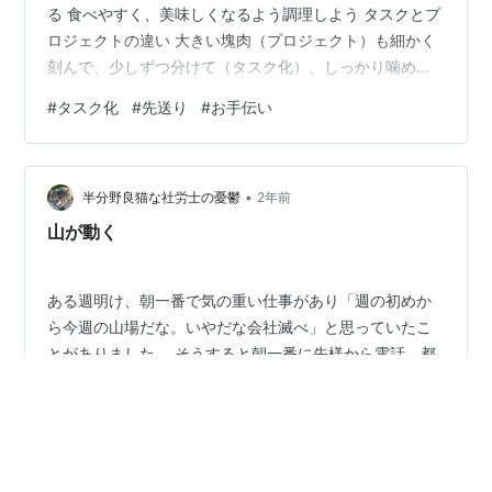
る 食べやすく、美味しくなるよう調理しよう タスクとプ
ロジェクトの違い 大きい塊肉（プロジェクト）も細かく
刻んで、少しずつ分けて（タスク化）、しっかり噛めば
（実行）食べきれるのだということを、最近やっと理解
#
タスク化
#
先送り
#
お手伝い
できました。 そんなこと当たり前！タスクリストは毎日
空っぽになるよ！という方は読み飛ばしてくださいね。
今回は少し前の私のように、 タスクとプロジェクト？と
•
首をかしげた方 タスクリスト作っては見たけどほったら
半分野良猫な社労士の憂鬱
2年前
かしになってるなぁ 苦手なタスクは先送りしがち… とい
山が動く
う方に向けて書いています。 …