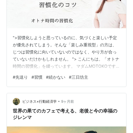
">習慣化しようと思っているのに、気づくと楽しい予定
が優先されてしまう。そんな「楽しみ重視型」の方は、
じつは習慣化に向いていないのではなく、やり方が合っ
ていないだけかもしれません。 "> こんにちは。「オトナ
時間の習慣化」を綴っています。 マダムMOTOKOです。
今日は、つい楽しいことに引っ張られてしまい、習慣が
#
先送り
#
習慣
#
続かない
#
三日坊主
後回しになってしまうというタイプの方に向けて、お話
をしていきたいと思います。 このタイプの方は、決して
怠け者でも、意志が弱いわけでもありません。むしろ、
•
とても魅力的な個性を持っている方が多いです。 楽しみ
ビジネス×行動経済学
9ヶ月前
重視型さんの素敵な特性 楽しみ重視型の方は、・仲間と
世界の果てのカフェで考える、老後と今の幸福の
一緒に何かに取り組むのが得…
ジレンマ