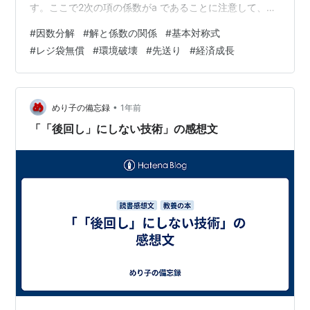
す。ここで2次の項の係数がa であることに注意して、
「解と係数の関係」が導かれます。 x の2次方程式なの
#
因数分解
#
解と係数の関係
#
基本対称式
で、敢えて言わなくても a≠0 です 残念ながら、これも覚
#
レジ袋無償
#
環境破壊
#
先送り
#
経済成長
えなさいって言われるみたいですね。あるいは「証明」
しなさいって問題が出ることもあるらしい･･･ 計算問題じ
ゃないのかと思いますが、これで証明になっているは
ず。 「x に解の値を代入すれば 0 …
•
めり子の備忘録
1年前
「「後回し」にしない技術」の感想文