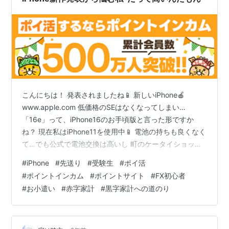
こんにちは！ 発表されましたね📱 新しいiPhone🍎
www.apple.com 低価格のSEはなくなってしまい…
「16e」って、iPhone16のお手頃版と言った形ですか
ね？ 現在私はiPhone11を使用中📱 電池の持ちも良くなく
て…でも公式で電池交換は高いし 町のケータイショップ
での電池交換も下取り対象不可になるのが怖くて できて
#
iPhone
#
先送り
#
受験生
#
ポイ活
いません… SEに期待して7万円台なら購入検討していた
#
ポイントインカム
#
ポイントサイト
#
FX初心者
んですが👛 256GBで下取り加味しても10万近くなってし
#
お小遣い
#
赤字家計
#
黒字家計への道のり
まうので… 一旦保留となりました😢 androidも今はわり
と高額ですし… 我が家にApple製品も多いので兼ね合い
でiPhone一択。 これだけ…