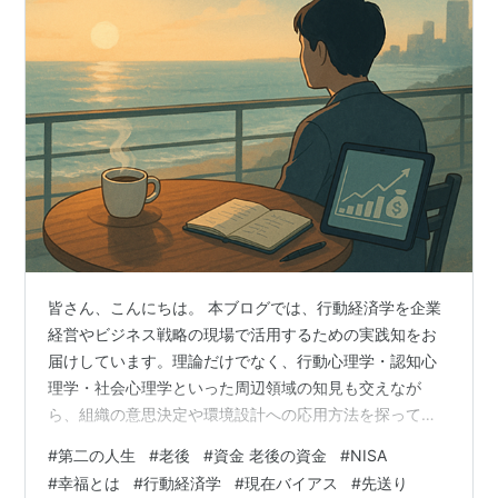
皆さん、こんにちは。 本ブログでは、行動経済学を企業
経営やビジネス戦略の現場で活用するための実践知をお
届けしています。理論だけでなく、行動心理学・認知心
理学・社会心理学といった周辺領域の知見も交えなが
ら、組織の意思決定や環境設計への応用方法を探ってい
きます。 今回の記事は、一冊の本そのものではなくダイ
#
第二の人生
#
老後
#
資金 老後の資金
#
NISA
ヤモンド・オンラインに掲載されていた下記の書評をも
#
幸福とは
#
行動経済学
#
現在バイアス
#
先送り
とにしたものです。 diamond.jp その中で紹介されていた