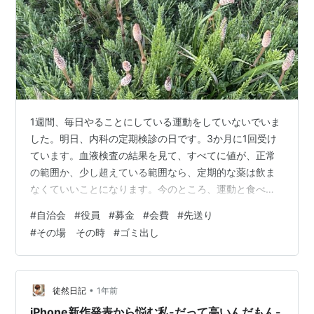
1週間、毎日やることにしている運動をしていないでいま
した。明日、内科の定期検診の日です。3か月に1回受け
ています。血液検査の結果を見て、すべてに値が、正常
の範囲か、少し超えている範囲なら、定期的な薬は飲ま
なくていいことになります。今のところ、運動と食べる
もので調整することで、薬は飲んでいません。 今回は、
#
自治会
#
役員
#
募金
#
会費
#
先送り
数値がどのような結果になるでしょうか。 悪かったです
#
その場 その時
#
ゴミ出し
ね。HbAlcが参考値の6.2％を超えて、6.5％になってい
ました。糖尿病に要注意の値です。 思い当たることがあ
ります。1月から、甘いものをよく食べていました。それ
と、寒いためか運動量が減っていました。体重が2㎏増え
•
徒然日記
1年前
ました。これでは、値が上が…
iPhone新作発表から悩む私-だって高いんだもん-