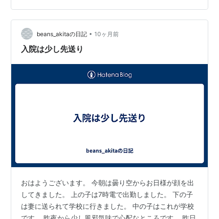
「実業家と漁師」のエピソードに強く惹かれました。 ざ
っくり言えば、 実業家は「もっと稼いで、ビジネスを拡
大し、老後にのんびり暮らそう」と語る しかし漁師は、
•
beans_akitaの日記
10ヶ月前
すでに「家族と過ごし、釣りを…
入院は少し先送り
おはようございます。 今朝は曇り空からお日様が顔を出
してきました。 上の子は7時電で出勤しました。 下の子
は妻に送られて学校に行きました。 中の子はこれが学校
です。 昨夜から少し風邪気味で心配なところです。 昨日