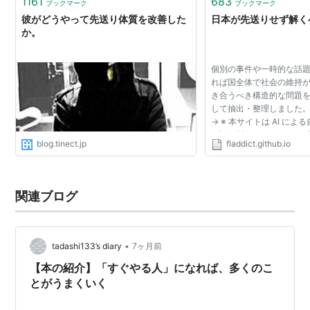
1161
683
ブックマーク
ブックマーク
彼がどうやって先送り体質を改善した
日本が先送りせず解く
か。
個別の事件や一時的な話
れば国全体で社会の維持
き合うべき構造的な問題を
して抽出・整理しました。
→ ※ 本サイトは AI に
の評価版です。SNS で
blog.tinect.jp
fladdict.github.io
応じて、内容を随時更新し
口・家族・世代 5件 ...
関連ブログ
•
tadashi133’s diary
7ヶ月前
【本の紹介】「すぐやる人」になれば、多くのこ
とがうまくいく