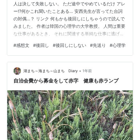
人は決して失敗しない。 ただ途中でやめているだけ アレ
ー!?何かこれ聞いたことある… 安西先生が言ってた台詞
の対偶…？ リンク 何もかも後回しにしちゃうので読んで
みました。 作者は韓国の心理学の大学教授。 人間は重要
な仕事があるとき、 それに関連する単純な仕事に逃げる
傾向がある。 （例：勉強をするために机の片付けをしよ
#
感想文
#
後回し
#
後回しにしない
#
先送り
#
心理学
う） 私だー！！！！ 家事したくないから家事の本読んだ
りしてる！！(笑) 「後回し癖」は私だけじゃなくて、 世
界中のみんなが悩んでいるんだとホッとしました。 成果
•
は力量×実行力で決まる。 結果を出している人は、とに
湖まち～海まち～山まち Diary
1年前
かく行動している。 そして実行力は、才能ではなく技術
自治会費から募金をして赤字 健康も赤ランプ
である。 参考…