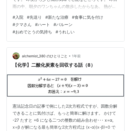
雨の中、朝夕のワンちゃんの散歩したからなあ。 熱が出
てないのが救いです。 妻は今日もお仕事がお休み、ワン
#
入院
#
先送り
#
新たな治療
#
食事に気を付け
ちゃんの散歩に行きました。 妻の入院は少し先送りにな
#
クマさん
#
ハート
#
バルーン
りました。 新たな治療を始めました。 だからと言って入
#
おめでとうの気持ち
#
うれしい
院が無くなったわけではありませんけどね。 今日はイオ
ンのハロウィーンセールに行くのを楽しみにしているよ
うです。 相変わらず股関節の痛みと脚の痺れが辛い私。
胃潰瘍の薬を飲みながら…
•
alchemist_380 のひとりごと
1年前
【化学】二酸化炭素を回収する話（8）
憲法記念日の記事で例にした2次方程式ですが、因数分解
できることに気付けば、もっと簡単に解けます。 かけて
-27 たすと +6 になる二つの整数の組み合わせ･･･ x=α,
x=β が解になる最も簡単な2次方程式は (x-α)(x-β)=0 で