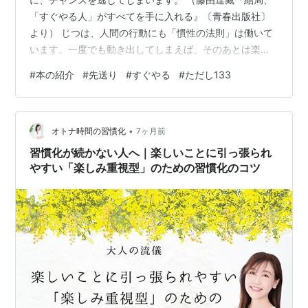
「すぐやる人」がすべてを手に入れる』〔青春出版社〕
より） じつは、人間の行動にも「慣性の法則」は働いて
います。一度でも動き出してしまえば、そのあとは楽に
動くことができます。 朝、目が覚めても布団のなかで
#
本の紹介
#
先送り
#
すぐやる
#
ただし133
「あともうちょっと寝ていよう」と思っていると30分や1
時間が一瞬で過ぎてしまいますね。でも、目覚めたらと
りあえず体を起こして立ち上がると、あとは朝の必要な
•
行動を起こしていけます。 困難だと思える仕事でも、行
オトナ時間の習慣化
7ヶ月前
動することによって、少しだけ困難度合いが減少してい
習慣化が続かない人へ｜楽しいことに引っ張られ
くものだと、藤由先生は指摘します。 締め切…
やすい「楽しみ重視型」のための習慣化のコツ