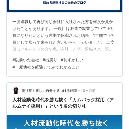
一度退職して再び同じ会社に入社された方を何度か見か
けたことがあります。 一度目は派遣で就業していて正社
員になりたいという理由で転職された結果、1年弱で正社
員として戻って来られた方がいらっしゃいました。 二度
目はアルバイトの方で私が入社した頃、退職され、退職
理由は不明でしたが、2年ぐらいして、会社側から戻って
#
以前いた会社
#
出戻り
#
恥ずかしい
来て欲しいという理由で戻って来られた方がいらっしゃ
#
一度他社を経験してみてわかること
いました。 正直、いずれも私としてはあまり良いイメー
ジなかったです。 本人の性格によるので一概には言えま
せんが、当時からいたメンバーとしかコミュニケーショ
ン取らないとか、先輩面しているのか、当時いなかった
•
脱社畜！新しい自分を見つける転職
10ヶ月前
メンバーには何か意見すると冷たく接して…
人材流動化時代を勝ち抜く「カムバック採用（ア
ルムナイ採用）」という名の切り札