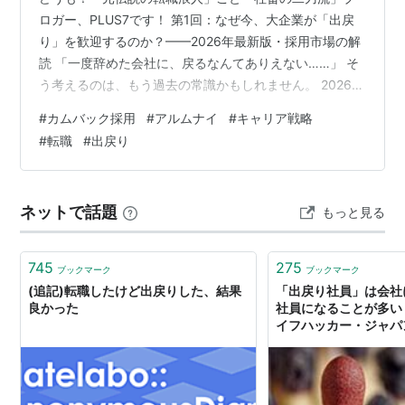
ロガー、PLUS7です！ 第1回：なぜ今、大企業が「出戻
り」を歓迎するのか？——2026年最新版・採用市場の解
読 「一度辞めた会社に、戻るなんてありえない……」 そ
う考えるのは、もう過去の常識かもしれません。 2026年
現在の採用市場は、歴史的な転換期を迎えています。 か
#
カムバック採用
#
アルムナイ
#
キャリア戦略
つては「裏切り者」「出戻り」と陰口を叩かれることも
#
転職
#
出戻り
あった元社員。 しかし今、彼らは「アルムナイ
（Alumni：卒業生）」という誇らしい呼称とともに、企
業が最も喉から手が出るほど欲しい「即戦力」の筆頭候
ネットで話題
もっと見る
補として歓迎されているのです。 なぜ、大企業はこぞっ
て「カムバック採用」の門戸…
745
275
ブックマーク
ブックマーク
(追記)転職したけど出戻りした、結果
「出戻り社員」は会社
良かった
社員になることが多い：
イフハッカー・ジャパ