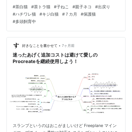
ったと。。 風邪っ引きの為 手術・ワクチンは後日 ２月
#
茶白猫
#
茶トラ猫
#
子ねこ
#
親子ネコ
#
出戻り
最初の週かな？ ２人ともべた慣れ要素。 ブラッシングす
#
ハチワレ猫
#
キジ白猫
#
７カ月
#
保護猫
ると お腹を見せるゴロゴロタイプ ご飯の好き嫌いも今の
#
多頭飼育中
所なし 鼻ぐじゅを治して ワクチン・不妊化を終わらせて
早く三段ゲージの牢屋から脱出しようね。 そして。。
1/30日からトライアルだった 「花音カナン」ちゃ…
•
好きなことを書かせて
7ヶ月前
迷ったあげく追加コストは避けて愛しの
Procreateを継続使用しよう！
スランプというのはおこがましいけど Freeplane マイン