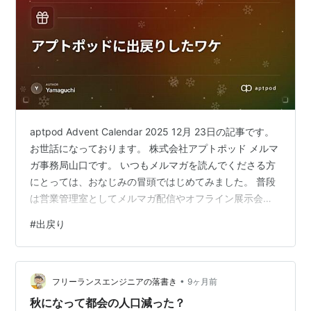
aptpod Advent Calendar 2025 12月 23日の記事です。
お世話になっております。 株式会社アプトポッド メルマ
ガ事務局山口です。 いつもメルマガを読んでくださる方
にとっては、おなじみの冒頭ではじめてみました。 普段
は営業管理室としてメルマガ配信やオフライン展示会の
準備といったマーケティング業務や事業部内の業務フロ
#
出戻り
ーの改善など、いわゆるセールスオペレーションのよう
な仕事をしています。 そんな私は2022年12月にアプトポ
ッドを退職し、その後2社経由して2025年2月に再入社
•
（出戻り）しました。 本記事では一度退社して戻ってき
フリーランスエンジニアの落書き
9ヶ月前
た経緯や、どうしてアプトポッドに戻ってきたか…
秋になって都会の人口減った？