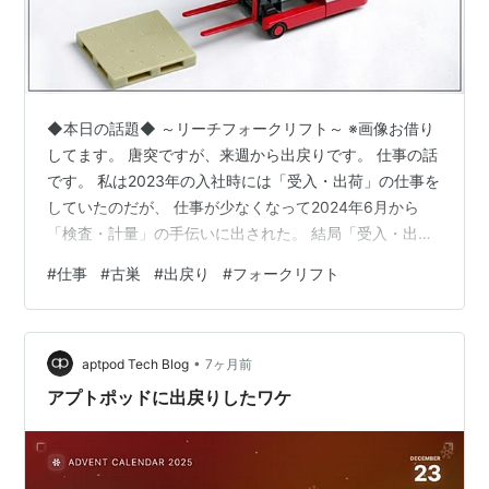
◆本日の話題◆ ～リーチフォークリフト～ ※画像お借り
してます。 唐突ですが、来週から出戻りです。 仕事の話
です。 私は2023年の入社時には「受入・出荷」の仕事を
していたのだが、 仕事が少なくなって2024年6月から
「検査・計量」の手伝いに出された。 結局「受入・出
荷」に戻れなくて、このまま「検査・計量」に残るか 新
#
仕事
#
古巣
#
出戻り
#
フォークリフト
たに「データ入力」、「成形」の仕事を提案されたの
で、 7月下旬から「成形」の仕事を始めたのだ。 「検
査・計量」は女の園で、人付き合いが嫌で仕方なかっ
•
た。 さらに時給も他の仕事より安いので、残留なんて頭
aptpod Tech Blog
7ヶ月前
になかった。 「成形」の仕事、好きだったよ。
アプトポッドに出戻りしたワケ
kekerakera.hatena…