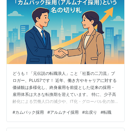
どうも！「元伝説の転職浪人」こと「社畜の二刀流」ブ
ロガー、PLUS7です！ 近年、働き方やキャリアに対する
価値観は多様化し、終身雇用を前提とした従来の採用・
雇用体系は大きな転換期を迎えています。 特に、少子高
齢化による労働人口の減少や、IT化・グローバル化の加
速に伴う専門人材の需要増は、企業にとって「人材確
#
カムバック採用
#
アルムナイ採用
#
出戻り
#
転職
保」を最重要課題の一つに押し上げています。 そんな
中、静かに、しかし確実に企業競争力を高める採用戦略
として注目を集めているのが「カムバック採用」です。