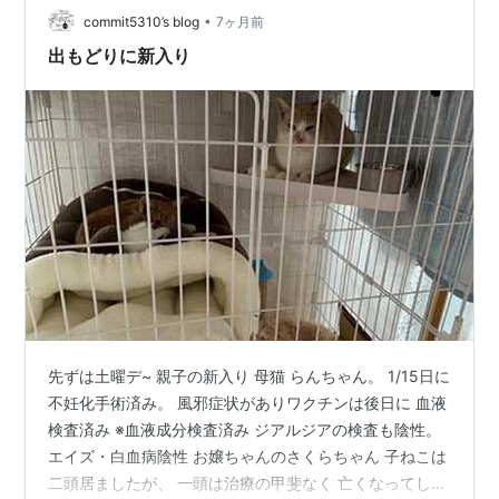
•
へ出戻ることになりました。 連絡があったのは金曜日の
commit5310’s blog
7ヶ月前
朝です。 久しぶりになんの予定もなかったのでのんびり
出もどりに新入り
していたところへ、9時す…
先ずは土曜デ~ 親子の新入り 母猫 らんちゃん。 1/15日に
不妊化手術済み。 風邪症状がありワクチンは後日に 血液
検査済み ※血液成分検査済み ジアルジアの検査も陰性。
エイズ・白血病陰性 お嬢ちゃんのさくらちゃん 子ねこは
二頭居ましたが、 一頭は治療の甲斐なく 亡くなってしま