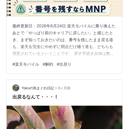
最終更新日：2026年6月24日 楽天モバイルに乗り換えた
あとで「やっぱり前のキャリアに戻したい」と感じたと
き、まず知っておきたいのは、番号を残したまま戻る道
も、楽天を完全にやめずに弱点だけ補う道も、どちらも
用意されているということです。 戻す手続き自体は数分
で済みますし、解約金がかかるケースもかなり限られま
#
楽天モバイル
#
解約
#
出戻り
す。 一度離れた人が同じ番号で楽天モバイルに戻る「出
戻り」も歓迎されていて、その際にはポイント還元の対
象にもなります。 この記事では、楽天モバイルを戻した
•
いと思ったときに取れる選択肢を、急いで解約する前に
Yokoの気まぐれ日記
6ヶ月前
一度立ち止まって整理します。 通信インフラに携わる立
出戻るなんて・・・！
場から見ても、あなたの使い方なら丸…