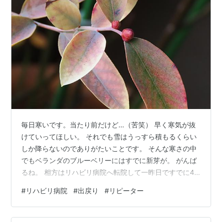
毎日寒いです。当たり前だけど…（苦笑） 早く寒気が抜
けていってほしい。 それでも雪はうっすら積もるくらい
しか降らないのでありがたいことです。 そんな寒さの中
でもベランダのブルーベリーにはすでに新芽が。 がんば
るね。 相方はリハビリ病院へ転院して一昨日ですでに40
日。 あと入院していられのも20日となって、次の受け入
#
リハビリ病院
#
出戻り
#
リピーター
れ先をバタバタと探していたところ 少し前から痛みの出
ていた腰痛が血液培養やCT検査で化膿性脊椎炎であるこ
とが判明 し、急遽治療のために手術を受けたもとの病院