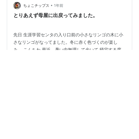
•
カムバック採用とは、一度自社を退職した元社員（アル
ちょこチップス
1年前
ムナイ）を、再度、社員として迎え入れる制度のこと。
とりあえず母屋に出戻ってみました。
公務職場での導入事例がニュースになるな…
先日 生涯学習センタの入り口前の小さなリンゴの木に小
さなリンゴがなってました。冬に赤く色づくのが楽し