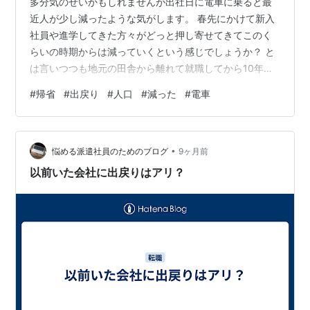
多分気のせいかもしれませんが出社日に電車に乗ると最
近人が少し減ったような気がします。 春先にかけて新入
社員や進学してきた方々がどっと押し寄せてきてこのく
らいの時期からは減っていくという感じでしょうか？ と
は言いつつも地元の田舎から離れて就職してから10年ほ
どたちますがやはり都会の人は10年前に比べて１.３倍以
#
帰省
#
出戻り
#
人口
#
減った
#
電車
上は増えたような印象です。 外国人観光客が爆発的に増
えたのもあるとは思いますが、普通に日本人も増えてい
ます。 10年住んでいるだけで違いに気づくくらいですか
•
ら生まれてからずっと東京や大阪に住んでいる人にはも
悩める派遣社員のためのブログ
9ヶ月前
う別の町と感じるくらいには人も景色も変わっているよ
以前いた会社に出戻りはアリ？
うに感じるかもしれません。 もう少…