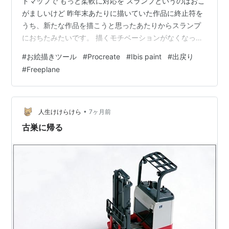
ドマップで もっと柔軟に対応を スランプというのはおこ
がましいけど 昨年末あたりに描いていた作品に終止符を
うち、新たな作品を描こうと思ったあたりからスランプ
におちたみたいです。 描くモチベーションがなくなって
しまった、というか描けなくなってしまっていっしょに
#
お絵描きツール
#
Procreate
#
Ibis paint
#
出戻り
なくなった感じです。 もともと描けるわけではないし普
#
Freeplane
通のことだけれど。 描くこと自体に興味が薄いのかもし
れません。 正直、他の人ほどの熱量はないかもしれない
です。 とはいえ、毎日と言っていいほど、もっとうまく
描けるようになるぞと、試行錯誤はしています。 その関
•
人生けけらけら
7ヶ月前
連で、他のアプリに手…
古巣に帰る