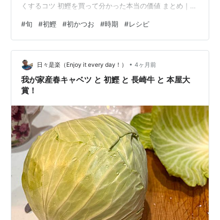
くするコツ 初鰹を買って分かった本当の価値 まとめ｜初
鰹は丸ごと楽しむのが正解 では、これまでの内容をすべ
#
旬
#
初鰹
#
初かつお
#
時期
#
レシピ
て反映した完成版の記事をお届けします。（SEO＋体験
＋実践性をしっかり入れています） 初鰹の旬はいつ？料
理好き筆者がさばいて家族にふるまってみた体験ブログ
•
初鰹の旬はいつ？高知で出会った最高の一匹 結論から言
日々是楽（Enjoy it every day！）
4ヶ月前
うと、初鰹の旬は4〜6月です。この時期の鰹は脂が少な
我が家産春キャベツ と 初鰹 と 長崎牛 と 本屋大
く、さっぱりしながらも身に…
賞！