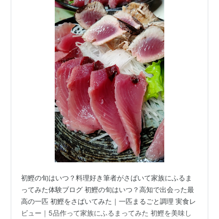
初鰹の旬はいつ？料理好き筆者がさばいて家族にふるま
ってみた体験ブログ 初鰹の旬はいつ？高知で出会った最
高の一匹 初鰹をさばいてみた｜一匹まるごと調理 実食レ
ビュー｜5品作って家族にふるまってみた 初鰹を美味し