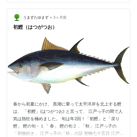
「アスパラガス」 5. 梅雨の前に楽しむ手仕事！青くて硬
い「梅（うめ）」 6. 楽器と同じ形？初夏の短いごちそう
「ビワ」 …
•
うまずたゆまず
3ヶ月前
初鰹（はつがつお）
春から初夏にかけ、 黒潮に乗って太平洋岸を北上する鰹
は、 「初鰹」(はつがつお) と言って、 江戸っ子の間で人
気は熱狂を極めました。 旬は年2回！「初鰹」と「戻り
鰹」 鰹の旬・１「 春」 鰹の旬２．「秋」 江戸っ子の
「初物好き」 江戸っ子の「粋」の証 初物七十五日 江戸