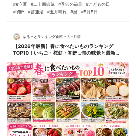
式な「夏」となります。今回は、新緑がまぶしいこの時
#
#立夏
#
二十四節気
#
季節の節目
#
こどもの日
期ならではの魅力と、立夏を丁寧に楽しむヒントをお届
#
初鰹
#
菖蒲湯
#
五月晴れ
#
暦
#
5月5日
けします。 目次 「立夏」は二十四節気の第7番目 5月2日
「八十八夜」から続く物語 立夏に楽しみたい「食」と
「暮らし」 最後に：新しい季節を迎え入れる 1. 「立夏」
は二十四節気の第7番目 「二十四節気」は、1年を24等分
•
ゆるっとランキング倉庫
3ヶ月前
して季節を表したもので…
【2026年最新】春に食べたいものランキング
TOP10！いちご・桜餅・初鰹…旬の味覚と最新ト
レンドスイーツを徹底解説