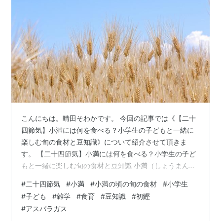
こんにちは。晴田そわかです。 今回の記事では《【二十
四節気】小満には何を食べる？小学生の子どもと一緒に
楽しむ旬の食材と豆知識》について紹介させて頂きま
す。 【二十四節気】小満には何を食べる？小学生の子ど
もと一緒に楽しむ旬の食材と豆知識 小満（しょうまん）
の食卓を彩る！初夏の食材と豆知識10選 1. 空に向かって
#
二十四節気
#
小満
#
小満の頃の旬の食材
#
小学生
ピンと伸びる「そら豆」 2. 江戸時代から大人気！爽やか
#
子ども
#
雑学
#
食育
#
豆知識
#
初鰹
な「初鰹（はつがつお）」 3. 皮ごと食べられるみずみず
#
アスパラガス
しい「新じゃがいも」 4. 驚くべきスピードで成長する