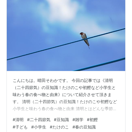
こんにちは。晴田そわかです。 今回の記事では《清明
（二十四節気）の豆知識！たけのこや初鰹など小学生と
味わう春の食べ物と由来》について紹介させて頂きま
す。 清明（二十四節気）の豆知識！たけのこや初鰹など
小学生と味わう春の食べ物と由来 清明とはどんな季節？
小学生にわかりやすい意味と時期 今年の清明はいつ？ 清
#
清明
#
二十四節気
#
豆知識
#
雑学
#
初鰹
明の由来「清浄明潔」とは 清明の時期に小学生と味わい
#
子ども
#
小学生
#
たけのこ
#
春の豆知識
たい！春の旬の食材と豆知識 ぐんぐん伸びる「たけの