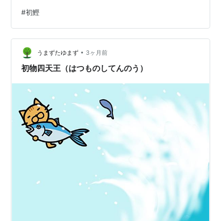
の「初鰹」人気 「初鰹」の出始め 将軍様の初鰹 初鰹の
#
初鰹
最高値は年収の2倍 初鰹レース 鰹の江戸時代の食べ方 旬
は年2回！「初鰹」と「戻り鰹」 「鰹」は、水温の高い
海域を好み、 冬季は暖かいフィリピン沖の海域などに 生
•
息する魚です。 寒い時期が終わる頃から「黒潮」に乗っ
うまずたゆまず
3ヶ月前
て、 イワシ等の餌を求めて 群れをなして太平洋側を北上
初物四天王（はつものしてんのう）
します。…