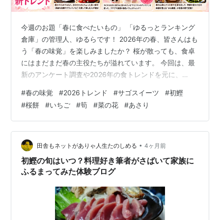
今週のお題「春に食べたいもの」 「ゆるっとランキング
倉庫」の管理人、ゆるらです！ 2026年の春、皆さんはも
う「春の味覚」を楽しみましたか？ 桜が散っても、食卓
にはまだまだ春の主役たちが溢れています。 今回は、最
新のアンケート調査や2026年の食トレンドを元に、
**「いま日本人が一番食べたい春の味覚ランキング」**
#
春の味覚
#
2026トレンド
#
サゴスイーツ
#
初鰹
をご紹介します！ 🌸 【2026年最新】春に食べたいもの
#
桜餅
#
いちご
#
筍
#
菜の花
#
あさり
ランキング TOP10 「これを食べなきゃ春が始まらな
い！」という王道から、2026年ならではのトレンドま
で。 第1位：いちご（ストロベリー） 圧倒的支持率！
「真っ赤な宝石」「いちご狩りの季節」と、見た目の可
•
田舎もネットがありゃ人生たのしめる
4ヶ月前
愛さと甘酸っぱさが…
初鰹の旬はいつ？料理好き筆者がさばいて家族に
ふるまってみた体験ブログ