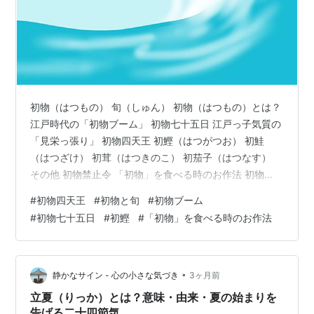
初物（はつもの） 旬（しゅん） 初物（はつもの）とは？
江戸時代の「初物ブーム」 初物七十五日 江戸っ子気質の
「見栄っ張り」 初物四天王 初鰹（はつがつお） 初鮭
（はつざけ） 初茸（はつきのこ） 初茄子（はつなす）
その他 初物禁止令 「初物」を食べる時のお作法 初物
（はつもの） 旬（しゅん） 食べ物には自然の中で普通に
#
初物四天王
#
初物と旬
#
初物ブーム
育てた場合、 それぞれ、一番美味しくて栄養たっぷりな
#
初物七十五日
#
初鰹
#
「初物」を食べる時のお作法
時期 「旬」(しゅん) があります。 そして「旬」には、
「走り」「盛り」「名残」の3種類あると 言われていま
す。 ・走り その季節に初めて収穫された 農作物や漁獲
物のこと。 ・盛り 流通量が増えて 食材を最も美味しく
•
静かなサイン - 心の小さな気づき
3ヶ月前
食べられ…
立夏（りっか）とは？意味・由来・夏の始まりを
告げる二十四節気