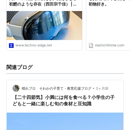
初鰹のような存在（西田宗千佳） | テ
初物好き。
クノエッジ TechnoEdge
www.techno-edge.net
mainichihime.com
関連ブログ
•
晴れブロ そわかの子育て・教育応援ブログ
3ヶ月前
【二十四節気】小満には何を食べる？小学生の子
どもと一緒に楽しむ旬の食材と豆知識