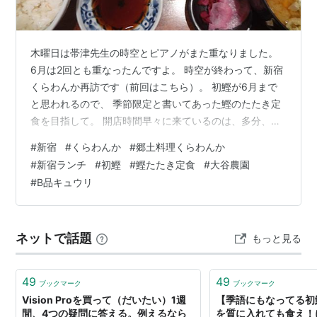
木曜日は帯津先生の時空とピアノがまた重なりました。
6月は2回とも重なったんですよ。 時空が終わって、新宿
くらわんか再訪です（前回はこちら）。 初鰹が6月まで
と思われるので、 季節限定と書いてあった鰹のたたき定
食を目指して。 開店時間早々に来ているのは、多分、常
連さんか、何度も来ている 高齢者を中心とした方々。一
#
新宿
#
くらわんか
#
郷土料理くらわんか
人で来るおじさまもカウンター席に何人か。 やはり、前
#
新宿ランチ
#
初鰹
#
鰹たたき定食
#
大谷農園
回いただいたくらわんか弁当が一番人気です。 でも今回
#
B品キュウリ
は鰹だよ～。 写真の撮り方を失敗しました。うしろにあ
る3切れがほんっとに大きいの。 前にある2切れの倍ぐら
いの大きさ。厚さもすごい。 これだけボリュームのある
ネットで話題
もっと見る
鰹のたたきは初めてです。…
49
49
ブックマーク
ブックマーク
Vision Proを買って（だいたい）1週
【季語にもなってる初
間、4つの疑問に答える。例えるなら
を質に入れても食え！