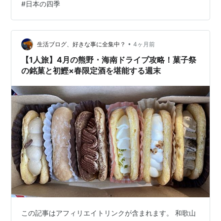
#
日本の四季
こ」から生命力を学ぼう 縁起の良い「初鰹」で春を味わ
う 甘くて柔らかい「春キャベツ」と「新玉ねぎ」 小学生
の子どもと一緒に！清明の「食育」おすすめアクション
スーパーで一緒に「春探し」のお買い…
•
生活ブログ、好きな事に全集中？
4ヶ月前
【1人旅】4月の熊野・海南ドライブ攻略！菓子祭
の銘菓と初鰹×春限定酒を堪能する週末
この記事はアフィリエイトリンクが含まれます。 和歌山