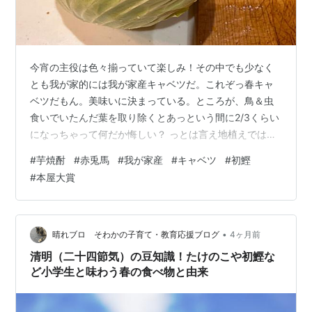
今宵の主役は色々揃っていて楽しみ！その中でも少なく
とも我が家的には我が家産キャベツだ。これぞっ春キャ
ベツだもん。美味いに決まっている。ところが、鳥＆虫
食いでいたんだ葉を取り除くとあっという間に2/3くらい
になっちゃって何だか悔しい？ っとは言え地植えではな
くプランターものだけに元々そこまで大きくないので、
#
芋焼酎
#
赤兎馬
#
我が家産
#
キャベツ
#
初鰹
少しずつ食べていこうとのこと。うん、そこはかみさん
#
本屋大賞
に任せようじゃないかっ！早速、晩飯スタートだ。 まず
は、初鰹とカジキ鮪だ。この時期の鰹は脂のりが少なく
あっさりと食せ、縁起物でもあるもんね。う〜ん、歯応
えあって濃厚で美味〜い！これぞっ初鰹だ！ そして暑く
•
晴れブロ そわかの子育て・教育応援ブログ
4ヶ月前
なってきたので冷奴もいいねぇ〜。我が家的…
清明（二十四節気）の豆知識！たけのこや初鰹な
ど小学生と味わう春の食べ物と由来