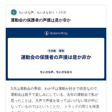
社/見城徹 posted with カエレバ 楽天市場 Amazon しか
し勝負の場とは残酷だ。いつだって勝者と敗者に分かれ
•
てしまう。どれだけ努力をしても、我慢しても、結果が
ちいさな声、ちいさな日々
2年前
それを反映するとは限らない。 勝者が笑顔で報われる裏
運動会の保護者の声援は是か非か
では、何百…
5月は運動会の季節。わが子は運動が好きで得意なので、
運動会は親子で楽しみにしている。去年の運動会で私が
思ったことは、大声で声援を送ってはいけない世の中に
なっているのではということだ。 トラックの周りを保護