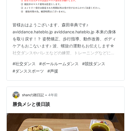
皆様おはようございます、森田幸典です♪
aviddance.hateblo.jp aviddance.hateblo.jp 本来の身体
を取り戻す！？ 姿勢矯正、歩行指導、動作改善、ボディ
ケアもおこないます♪ 波、螺旋の運動もお伝えします☆
社交ダンスやバレエなどの練習、トレーニングなどに使
用していただける貸しフロア（レンタルスペース、スタ
#
社交ダンス
#
ボールルームダンス
#
競技ダンス
ジオ）あります♪ ※1時間500円～ 『社交ダンス人気ブロ
#
ダンススポーツ
#
声援
グランキング』は皆様の応援が頼りです！ 励みになりま
すので、一日一回こちらのバナーをクリックして応援お
願いいたしますm(_ _)m あれ？ 年１回なのです
ね・・・。 ２３年度は全世代を対象に、秋から冬に…
•
shanの雑日記
4年前
勝負メシと後日談