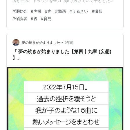
者が囲み、トラックを全力で駆け抜けていく子どもた
ち。去年の私はわが子の名前を大声で出し、「◯◯
#
運動会
#
声援
#
声
#
動画
#
うるさい
#
撮影
ー！！がんばれー！！」と叫ぶものの、あれこれいいの
#
保護者
#
親
#
育児
か？周りの保護者スマホやカメラで動画撮影してるけ
ど、私うるさかったんじゃないだろうかと気づいたのが
去年の運動会。 今年はちょっと控えめに「がんばれ
ー！」と応援した。周りに動画を撮っている保護者様が
•
夢の続きが始まりました
2年前
いるので、声が入ってしまっては申し訳ないのでね。私
「 夢の続きが始まりました【第四十九章 (妄想)
も動画…
】」