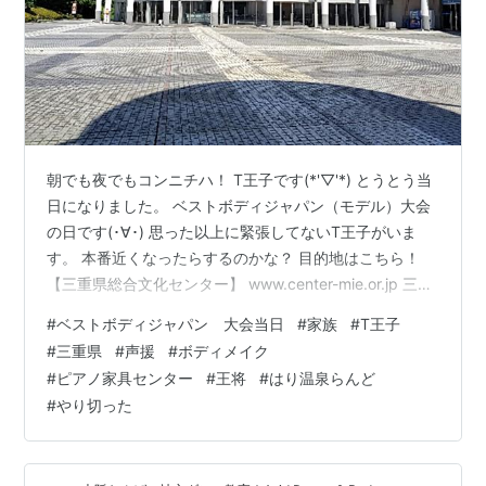
朝でも夜でもコンニチハ！ T王子です(*'▽'*) とうとう当
日になりました。 ベストボディジャパン（モデル）大会
の日です(･∀･) 思った以上に緊張してないT王子がいま
す。 本番近くなったらするのかな？ 目的地はこちら！
【三重県総合文化センター】 www.center-mie.or.jp 三重
県まで遠征です。 車で2時間ぐらいかな。 家族も見にき
#
ベストボディジャパン 大会当日
#
家族
#
T王子
てくれるので朝から準備します。 ちなみにT王子の朝は
#
三重県
#
声援
#
ボディメイク
こちら！ 朝からお肉でパワーチャージ！ ここから水分と
#
ピアノ家具センター
#
王将
#
はり温泉らんど
食べ物をほぼ取らない予定なので朝はがっつり食べます
#
やり切った
(ﾟωﾟ) 準備もそこそこに出発！ 途中で休憩をとりつつ～
↑チビが入ってきた 9時30分に…