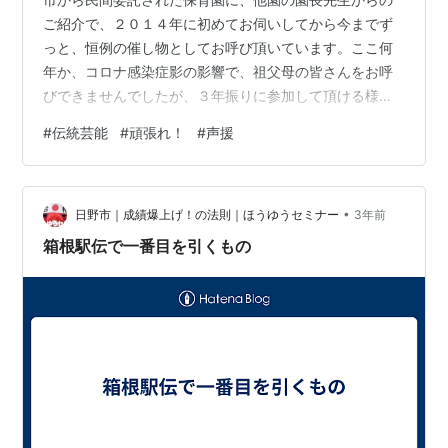
ご紹介で、２０１４年に初めてお伺いしてから今までず
っと、恒例の催し物としてお呼び頂いています。ここ何
年か、コロナ感染症影の影響で、祖父母の皆さんをお呼
びできませんでしたが、３年振りに参加して頂ける様に
なりました。何といっても、獅子舞の時の園児達の応援
#
伝統芸能
#
頑張れ！
#
声援
は凄かったです！獅子が、泣いている年少さんの頭を噛
み始めると、出番の済んだ園児達が一斉に声を揃えて、
「ガンバレ！ガンバレ！...」の声援が沸き起こりまし
•
た！それどころか、祖父母の皆さんの番になっても「ガ
日野市｜成績爆上げ！の法則｜ほうゆうセミナー
3年前
ンバレ！ガンバレ！...」の声援が消える事はありません
箱根駅伝で一番目を引くもの
でした。これまで獅子舞を演じて来て初めての光…