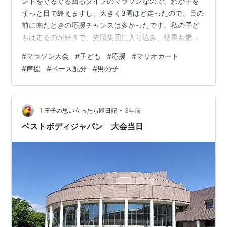
ンドをぐるぐる回るタイプのマラソンなので、わが子を
ずっと目で終えますし、大きく3周ほど走ったので、目の
前に来たときの応援チャンスは多かったです。私の子ど
もは走るのが好きで、先頭集団に入り込み、結果も素晴
らしかったです。よく頑張った！！！ 学童に行っている
#
マラソン大会
#
子ども
#
応援
#
マリオカート
ので、顔を知っている子や子どもの友だちなど、たくさ
#
声援
#
ペース配分
#
男の子
ん目の前を走っていきます。知らない子が9割ですが、
「がんばれー！」と言いながら手を叩いて応援しまし
た。900mの距離を一生懸命走っており、みんな尊いで
す。 わが子が目の前を走る一周目、全力応援で「がんば
•
Ｔ王子の思い立ったら即日記
3年前
れー！！○○ー！！！早い早い！！」と声援を送…
ベストボディジャパン 大会当日