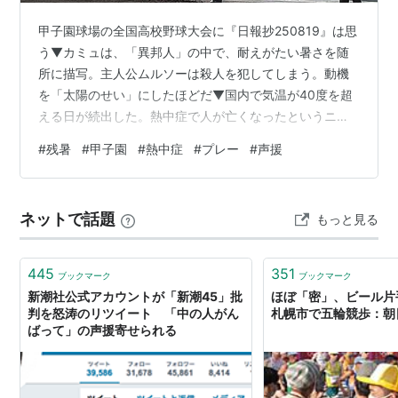
甲子園球場の全国高校野球大会に『日報抄250819』は思
う▼カミュは、「異邦人」の中で、耐えがたい暑さを随
所に描写。主人公ムルソーは殺人を犯してしまう。動機
を「太陽のせい」にしたほどだ▼国内で気温が40度を超
える日が続出した。熱中症で人が亡くなったというニュ
ース、暑さが人命を奪う点では、ムルソーの論理に通じ
#
残暑
#
甲子園
#
熱中症
#
プレー
#
声援
るものがあるだろうか▼非情な暑さは甲子園の風景を変
えている。初日の開会式が午後4時から始まったのには驚
かされた▼試合も一日で最も暑い時間帯を避け、午前と
ネットで話題
もっと見る
夕方の2部制で行う日程が増えた▼真夏の過酷な太陽に負
けず、はつらつとプレー、アルプススタンドで声援を送
る応援団。こうした姿から、げんなりとし…
445
351
ブックマーク
ブックマーク
新潮社公式アカウントが「新潮45」批
ほぼ「密」、ビール
判を怒涛のリツイート 「中の人がん
札幌市で五輪競歩：朝
ばって」の声援寄せられる