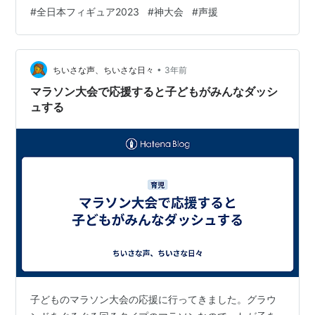
げ、ランビの草太へのハグも 見れた。 草太には、地方大
#
全日本フィギュア2023
#
神大会
#
声援
会でもお見掛けしたファンの方々が草太にお祝いの言葉
を 掛けていたので、いっちょ私も、と思い、昌磨さんに
「昌磨さん、おめでとうございます」と声掛けしたら、
•
ぺこりと会釈して もらえました。 うん、日本語が通じる
ちいさな声、ちいさな日々
3年前
っていいな。 全日本はやはり特別な大会だと痛感した。
マラソン大会で応援すると子どもがみんなダッシ
今回のテーマは「声掛け」…
ュする
子どものマラソン大会の応援に行ってきました。グラウ