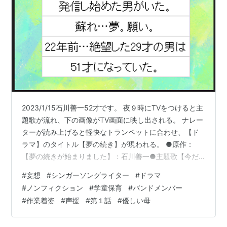
2023/1/15石川善一52才です。 夜９時にTVをつけると主
題歌が流れ、下の画像がTV画面に映し出される。 ナレー
ターが読み上げると軽快なトランペットに合わせ、【ド
ラマ】のタイトル【夢の続き】が現われる。 ●原作：
【夢の続きが始まりました】：石川善一●主題歌【今だ
けがあればいい】：作詞・作曲・歌：石川善一■「この
#
妄想
#
シンガーソングライター
#
ドラマ
物語は著者、石川善一の半生を描いた音楽と母への想
#
ノンフィクション
#
学童保育
#
バンドメンバー
い、友情の軌跡である」 歌いだしは学童保育の生徒達に
#
作業着姿
#
声援
#
第１話
#
優しい母
囲まれ、楽しく過ごす主人公の私。（主人公：石川善一
役は 「赤楚衛二さん」 にやってもらおう!!） 次のシーン