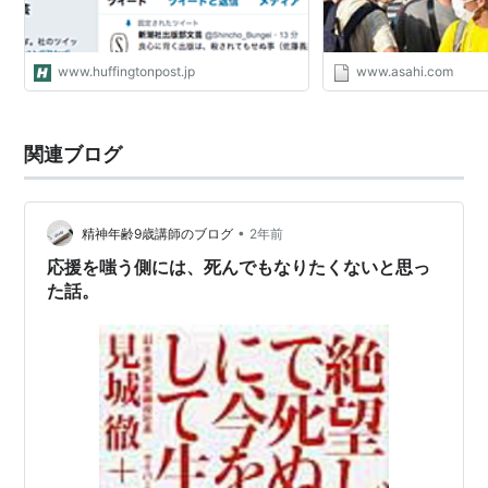
www.huffingtonpost.jp
www.asahi.com
関連ブログ
•
精神年齢9歳講師のブログ
2年前
応援を嗤う側には、死んでもなりたくないと思っ
た話。