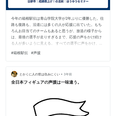
今年の箱根駅伝は青山学院大学が2年ぶりに優勝した。往
路も復路も、沿道には多くの人が応援に出ていた。もち
ろんお目当てのチームもあると思うが、放送の様子から
は、最後の選手が走りすぎるまで、応援の声をかけ続け
る人が多いように見える。 すべての選手に声をかけ、拍
手をする人々の想いが伝わってくる。選手の気持ちはわ
#
箱根駅伝
#
声援
からないが、応援の声はきっと選手たちの背中を押して
くれるはずだ。先頭を走る選手にも、それを追いかける
選手にも分け隔てなく、がんばっている人には声をかけ
•
たくなるものだ。勝ち負けに関係なく、おそらくがんば
とかくに人の世は住みにくい
3年前
っていること自体に心が動かされるのだろう。駅伝自体
全日本フィギュアの声援は一味違う。
も感動するが、寒い中選手に声をかけ続ける市井の…