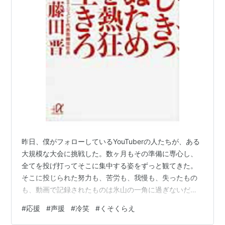
昨日、僕がフォローしているYouTuberの人たちが、ある
大規模な大会に挑戦した。数ヶ月もその準備に専心し、
全てを投げ打ってそこに集中する姿をずっと観てきた。
そこに投じられた努力も、苦労も、我慢も、失ったもの
も、動画で記録されたものは氷山の一角に過ぎないだろ
う。それが判るだけに、僕はその日、すごくそわそわし
#
応援
#
声援
#
冷笑
#
くそくらえ
た。 絶望しきって死ぬために、今を熱狂して生きろ/講談