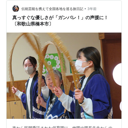
は、笑顔で手を振る優しい母。（母：牧子役は 「室井滋
さん」 がいい!!） …
•
伝統芸能を携えて全国各地を巡る旅日記
3年前
真っすぐな優しさが「ガンバレ！」の声援に！
〔和歌山県橋本市〕
市から民間委託された保育園に、他園の園長先生からの