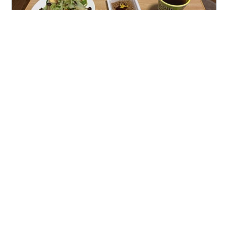
大学デビュー戦観戦記～前編・後編～の追記です。
shanru.hatenablog.com shanru.hatenablog.com まずは
大会前日の話になります。 前日の夜、息子からのＬＩＮ
Ｅで写真が送られてきました。 これは息子の『勝負メ
シ』になります。 大会の前日には必ず 鶏胸肉＋トマトソ
ース（通称、鶏トマ） 納豆 を食べていました。 大会を
#
勝負メシ
#
自炊
#
大学生
#
子育て
#
トマト
翌日に控え、自分で作ったようです。 「完璧な大会前日
#
鶏肉
#
納豆
#
声援
メニューやね」 と返信しました。 小学６年生以降、本格
的に競技に向き合うようになってから、大会前日は必ず
この『勝負メシ』になりました。 それぞれの食材にはい
ろいろな効果があると思いますが、我が家が…
•
ゾンビさっちゃんのラブ全開！
5年前