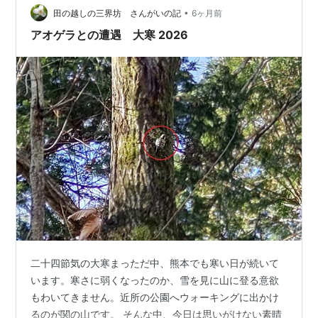
•
田の越しの三界坊 さんがいの記
6ヶ月前
アオゲラとの遭遇 大寒 2026
二十四節気の大寒まっただ中、熊本でも寒い日が続いて
います。寒さに弱くなったのか、雪を見に山に登る意欲
もわいてきません。近所の公園へウォーキングに出かけ
るのが関の山です。 そんな中、今日は思いがけない素晴