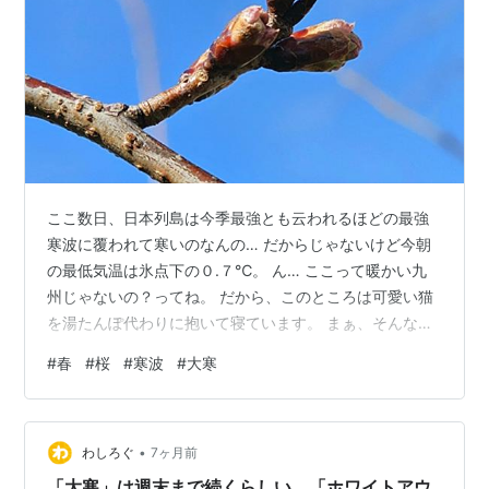
ここ数日、日本列島は今季最強とも云われるほどの最強
寒波に覆われて寒いのなんの… だからじゃないけど今朝
の最低気温は氷点下の０.７℃。 ん… ここって暖かい九
州じゃないの？ってね。 だから、このところは可愛い猫
を湯たんぽ代わりに抱いて寝ています。 まぁ、そんな寒
い日が続いてはいますが… 我が家の庭では🌸サクラの蕾
#
春
#
桜
#
寒波
#
大寒
が膨らんできましたよ。 なーんて言っても早咲きの緋寒
桜なんだけど、それでも暖かい春は近くまで来てるみた
いですね。
•
わしろぐ
7ヶ月前
「大寒」は週末まで続くらしい。「ホワイトアウ