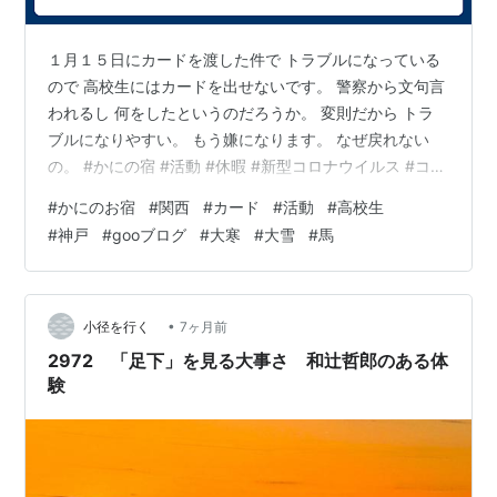
１月１５日にカードを渡した件で トラブルになっている
ので 高校生にはカードを出せないです。 警察から文句言
われるし 何をしたというのだろうか。 変則だから トラ
ブルになりやすい。 もう嫌になります。 なぜ戻れない
の。 #かにの宿 #活動 #休暇 #新型コロナウイルス #コン
ビニ #ちゅう紋次郎の館 #カード #トラブル
#
かにのお宿
#
関西
#
カード
#
活動
#
高校生
#
神戸
#
gooブログ
#
大寒
#
大雪
#
馬
•
小径を行く
7ヶ月前
2972 「足下」を見る大事さ 和辻哲郎のある体
験