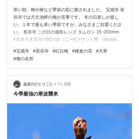
寒い朝、梅や椿など季節の彩に癒されました。 宝戒寺 長
谷寺では方丈池畔の梅が見事です。 冬の日差しが嬉し
い。１年で最も寒い季節ですが、みなさまご自愛くださ
い。 長谷寺 この日の撮影レンズ タムロン 25-200mm
F/2.8-5.6 Di III VXD G2 ソニーEマウント用 （Model
A075S） タムロン(TAMRON) Amazon ブロトピ：今日の
#
宝戒寺
#
長谷寺
#
紅白梅
#
鎌倉の花
#
大寒
写真日記 仲間と運営中のFacebookページ 【みんなの“鎌
#
梅の名所
倉への付箋”】もご覧下さい。 ランキング参加中写真・カ
メラ ランキング参加中デジイチ（デジタル一眼レフ・ミ
ラーレス一眼）
•
蟲屋のひとりごと
7ヶ月前
今季最強の寒波襲来