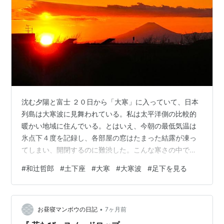
沈む夕陽と富士 ２０日から「大寒」に入っていて、日本
列島は大寒波に見舞われている。私は太平洋側の比較的
暖かい地域に住んでいる。とはいえ、今朝の最低気温は
氷点下４度を記録し、各部屋の窓はたまった結露が凍っ
てしまい、開閉するのに難渋した。こんな寒さの中でも
意外と頭はさえる。今日、衆院が解散され、２７日から
#
和辻哲郎
#
土下座
#
大寒
#
大寒波
#
足下を見る
酷寒の中で選挙戦が始まる。各党は様々な口当たりのい
い公約を発表した。そんな時、足下を見ることの大事さ
を教える文章を読んだ。
•
お昼寝マンボウの日記
7ヶ月前