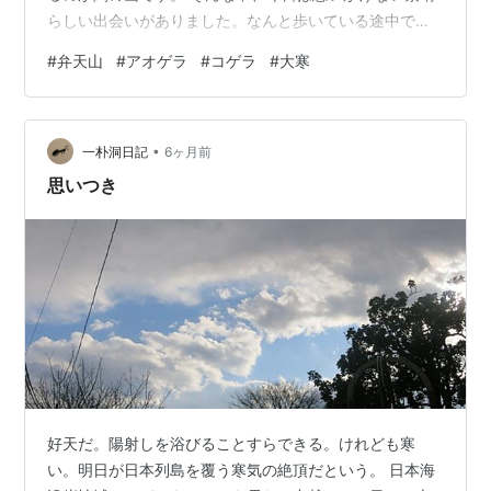
らしい出会いがありました。なんと歩いている途中で
「アオゲラ」をみました。ドラミングの音がいつもの
#
弁天山
#
アオゲラ
#
コゲラ
#
大寒
「コゲラ」より大きくて長いなと思っていたら、なんと
「アオゲラ」でした。まじまじと10秒ほど見つめること
ができました。生まれて初めての出会いに胸が高鳴りま
•
した。こんなところにも出てくることがあるんですね。
一朴洞日記
6ヶ月前
今年はよい年になりそうな気がしてきました。 写真1．4
思いつき
日前にみた「コゲラ」 ピンボケご容赦！ 写真…
好天だ。陽射しを浴びることすらできる。けれども寒
い。明日が日本列島を覆う寒気の絶頂だという。 日本海