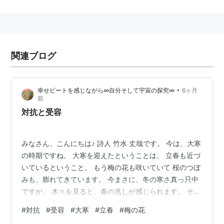
る瞬間。黄道十二宮では宝瓶宮(みずがめ座)の0度。
「寒中」の真ん中で、一年で最も寒い時期。武道ではこ
の頃
寒稽古
が行われる。
関連ブログ
大寒と敵(かたき)のごとく對ひけり 富安風生
•
幸せビートを感じながら∞自分そして宇宙の探究∞
6ヶ月
前
対抗と受容
みなさん、こんにちは♪ 詩人 竹水 丈哉です。 今は、大寒
の時期ですね。 大寒を迎えたということは、 立春も近づ
いているということ。 もう梅の花も咲いていて 桜のつぼ
みも、膨れてきています。 今まさに、冬の寒さ真っ只中
ですが、 木々を見ると、春の兆しが感じられます。 その
ようなわけで、詩を書かせて頂きました。 タイトルは、
#
対抗
#
受容
#
大寒
#
立春
#
梅の花
『対抗と受容』です。 アメブロにアップしています。