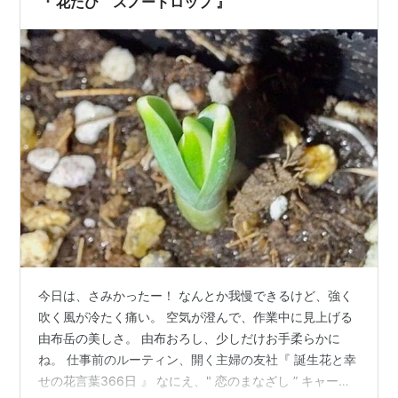
『 花たび スノードロップ 』
今日は、さみかったー！ なんとか我慢できるけど、強く
吹く風が冷たく痛い。 空気が澄んで、作業中に見上げる
由布岳の美しさ。 由布おろし、少しだけお手柔らかに
ね。 仕事前のルーティン、開く主婦の友社『 誕生花と幸
せの花言葉366日 』 なにえ、" 恋のまなざし ” キャー！