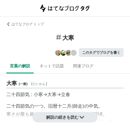
はてなブログ トップ
大寒
このタグでブログを書く
言葉の解説
ネットで話題
関連ブログ
大寒
(
一般
)
【
だいかん
】
二十四節気 :
小寒
→
大寒
→
立春
二十四節気の一つ。旧暦十二月(師走)の中気。
寒さが最も厳しくなる頃。毎年1月20〜21日頃。
解説の続きを読む
天文学
的には、天球上の黄経300度の点を太陽が通過す