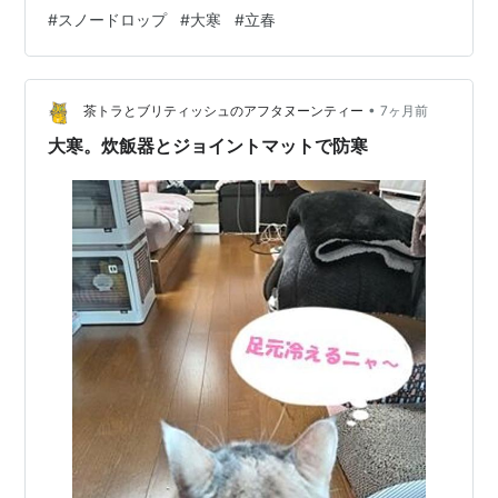
今日の一花、スノードロップ。 こげ寒いんに、気の早い
#
スノードロップ
#
大寒
#
立春
デベソさん一輪二輪。 その割にはおしとやか、うつむい
てお顔を見せてくれん。 ヨーロッパ原産、ヒガンバナ
科。 陽が昇ると花びらをふくらませ、夜になると閉じ
•
る。 可憐な姿も名前もやさしい、英名snowdropは雪の
茶トラとブリティッシュのアフタヌーンティー
7ヶ月前
雫っち。 以前、河原に自生しているのを見つけた時は仰
大寒。炊飯器とジョイントマットで防寒
向けに寝転んで…