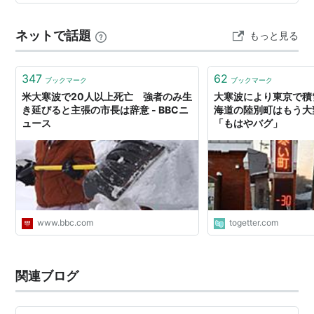
ameblo.jp 読んで頂けたら、とても嬉しいです。 今回
は、以上になります。 では、また。
ネットで話題
もっと見る
347
62
ブックマーク
ブックマーク
米大寒波で20人以上死亡 強者のみ生
大寒波により東京で積
き延びると主張の市長は辞意 - BBCニ
海道の陸別町はもう大
ュース
「もはやバグ」
www.bbc.com
togetter.com
関連ブログ