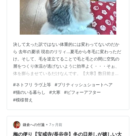
決して太った訳ではない体重的には変わってないのだか
ら 去年の夏頃 現在のリリィ...夏毛から冬毛に変わっただ
け。そして、毛を逆立てることで毛と毛との間に空気の
層をつくり体温が逃げないように効率よく・・・そぉ、
体を膨らませているだけなんです。【大寒】数日前まで1
月とは思えないほどの暖かさだったのにやっぱり暦どお
#
ネトフリ ラヴ上等
#
ブリティッシュショートヘア
りにやって来ましたね。この特有の厳しい寒さ((((；ﾟ
#
猫のいる暮らし
#
大寒
#
ビフォーアフター
Дﾟ))))ｶﾞｸﾌﾞﾙｶﾞｸﾌﾞﾙ毎年こうだから絶対来ると思っていま
#
模様替え
したよ、大寒！ダイカンッ！コノヤロォ～ッ【炊飯器】
室内にいてもこの気温差をちゃんと感じとっているも
の。リビングにて... 今シーズン初！炊飯器暖、発動！ ※
炊飯器暖と…
•
鎌倉への付箋
7ヶ月前
梅の便り【宝戒寺/長谷寺】冬の日差しが嬉しい大