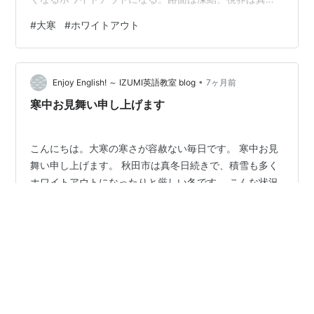
白、これでは車を走らせるなんてとても無理。吹雪はと
#
大寒
#
ホワイトアウト
きどき収まるが、いつまた吹雪くかわからない、道路脇
に緊急停車（避難）する車もあるが、後ろから追突され
ることもある。あぁ、こわいこわい。ということで、こ
•
の週末の仙台への移動は無理だなと思った。来月始めに
Enjoy English! ～ IZUMI英語教室 blog
7ヶ月前
はインプラントのオペの予約を入れていて、そのときは
寒中お見舞い申し上げます
何がなんでも仙台へ行く必要がある。「今回はやめに…
こんにちは。大寒の寒さが容赦ない毎日です。 寒中お見
舞い申し上げます。 秋田市は真冬日続きで、積雪も多く