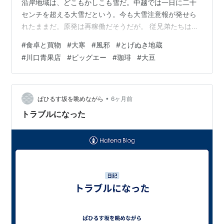
沿岸地域は、どこもかしこも雪だ。中越では一日に二十
センチを超える大雪だという。今も大雪注意報が発せら
れたままだ。原発は再稼働だそうだが。 従兄弟たちは、
雪掻き雪降しを自重してくれていればよいが。待ったな
#
食卓と買物
#
大寒
#
風邪
#
とげぬき地蔵
しなのは解る。一日手を抜いただけで、大事になりかね
#
川口青果店
#
ビッグエー
#
珈琲
#
大豆
ない。解るけれども、どうか息子たち孫たちに任せて欲
しい。みずからは頑張らずにいて欲しい。よもやとは思
うが、従兄弟たちの性格を想うと、心配だ。 昨日は亡父
の誕生日だった。仏さまにとって娑婆での誕生日なんぞ
•
ぱひるす坂を眺めながら
6ヶ月前
たいして重要でもないとはいえ、菩提寺さまへお詣…
トラブルになった