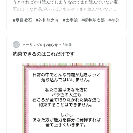
うとそればかり読んでしまう なのでまだ読んでいない宝
石のような作品がいっぱいあるぞ！まだ読んでいないた
くさんの作家さんがいるぞ！存分に楽しめ！
#
夏目漱石
#
芥川龍之介
#
太宰治
#
梶井基次郎
#
存分
•
ヒーリングのお知らせ
3年前
約束できるのはこれだけです