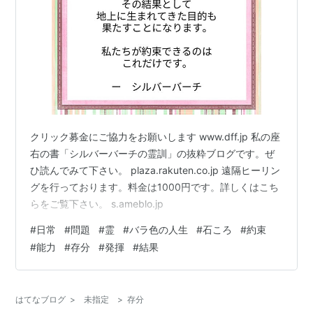
クリック募金にご協力をお願いします www.dff.jp 私の座
右の書「シルバーバーチの霊訓」の抜粋ブログです。ぜ
ひ読んでみて下さい。 plaza.rakuten.co.jp 遠隔ヒーリン
グを行っております。料金は1000円です。詳しくはこち
らをご覧下さい。 s.ameblo.jp
#
日常
#
問題
#
霊
#
バラ色の人生
#
石ころ
#
約束
#
能力
#
存分
#
発揮
#
結果
はてなブログ
>
未指定
>
存分