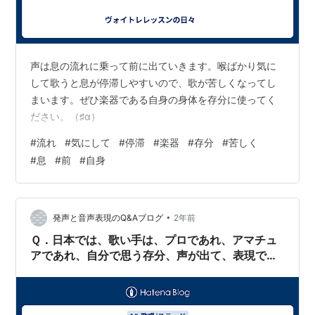
声は息の流れに乗って前に出ていきます。喉ばかり気に
して歌うと息が停滞しやすいので、歌が苦しくなってし
まいます。ぜひ楽器である自身の身体を存分に使ってく
ださい。（♯α）
#
流れ
#
気にして
#
停滞
#
楽器
#
存分
#
苦しく
#
息
#
前
#
自身
•
発声と音声表現のQ&Aブログ
2年前
Ｑ．日本では、歌い手は、プロであれ、アマチュ
アであれ、自分で思う存分、声が出て、表現でき
ている人は少ないと思いませんか。