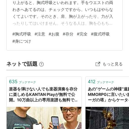
り上がると、胸式呼吸といわれます。手をウエストの両
わきへあてるのは、チェックですから、いつもはやらな
くてよいです。そのとき、肩、胸が上がったり、力が入
ったりしてはいけません。そうなる人は、胸を心もち、
あげておきましょう。お腹の周り全体が外側へふくらむ
#
胸式呼吸
#
注意
#
お腹
#
存分
#
完全
#
腹式呼吸
のが感じられますか。 最初はわかりにくいので、上体を
#
身につけ
前方へ倒したり、座ったり、寝ころんだりして、息と身
体（お腹）との関係をつかむとよいでしょう。 実際の呼
吸は、腹式と胸式が組み合わされ、どちらかに切り替え
ネットで話題
もっと見る
はできません。しかし、呼吸としては、徐々に、お腹中
心にしていくのです。 特に日本人の女性の場…
635
412
ブックマーク
ブックマーク
楽器を弾けない人でも楽器演奏を存分
あの“ゲームの神様”
に楽しめるKANTAN Playが無料で公
MMORPGに言いた
開。10万曲以上の専用楽譜も無料で入
ーガの塔」からケータ
手可能
存分にどうぞ