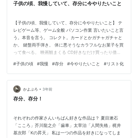
子供の頃、我慢していて、存分に今やりたいこと
【子供の頃、我慢していて、存分に今やりたいこと】 テ
レビゲーム等、ゲーム全般 パソコン作業 言いたいこと言
う。本音を言う。 コレクト。カードとかガチャガチャと
か。 鍵盤両手弾き。 体に悪そうなカラフルなお菓子を買
って食べる。 映画観まくる CD好きなだけ買ったり借り
たり 好きなだけカラオケ唄う 大人に歯向かう 不当な扱
#
子供の頃
#
我慢
#
存分
#
今やりたいこと
#
リスト化
いを受けたら「やな感じ」と素直に伝える やりたくない
ことはやりたくないと言う やりたくないのに気を遣って
やろうとしないようにする 消しゴム集める 高額な文具を
•
買う エロいシーンが流れるテレビドラマであろうが観る
かよぶろ
3年前
守護霊さんを実体化させて友達になる 部活、テレビゲー
存分、存分！
ム部を作る ドラ…
それぞれの作家さんいちばん好きな作品は？ 夏目漱石
「こころ」芥川龍之介「歯車」太宰治「人間失格」梶井
基次郎「Kの昇天」 私は一つの作品を好きになってしま