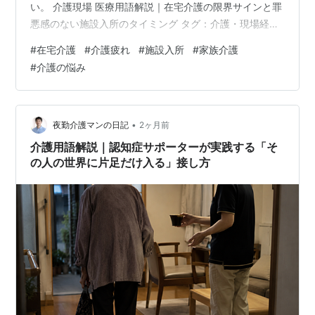
い。 介護現場 医療用語解説｜在宅介護の限界サインと罪
悪感のない施設入所のタイミング タグ：介護・現場経験
夜勤介護マン 介護現場では、目の前の出来事だけでな
#
在宅介護
#
介護疲れ
#
施設入所
#
家族介護
く、その前後の準備と観察がケアの質を左右する。この
#
介護の悩み
記事では「医療用語解説｜在宅介護の限界サインと罪悪
感のない施設入所のタイミング」というテーマを、夜勤
介護マンが現場で見てきたことをもとに整理する。個人
や施設が特定されないよう、場面や時系列の一部は変更
•
夜勤介護マンの日記
2ヶ月前
している。 最初に確認したいこと 介護では…
介護用語解説｜認知症サポーターが実践する「そ
の人の世界に片足だけ入る」接し方