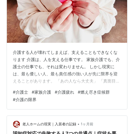
介護する人が壊れてしまえば、支えることもできなくな
ります 介護は、人を支える仕事です。 家族介護でも、介
護士の仕事でも、それは変わりません。 しかし現実に
は、最も優しい人、最も責任感の強い人が先に限界を迎
えることがあります。 「あの人なら大丈夫」 「真面目だ
から任せられる」 そう言われてきた人ほど、気づかない
#
介護士
#
家族介護
#
介護疲れ
#
燃え尽き症候群
うちに疲れをため込んでしまうのです。 今回は、なぜ優
#
介護の限界
しい人ほど壊れやすいのかを考えてみます。 ■ 「自分が
やらなければ」と考えてしまう 優しい人は責任感が強い
傾向があります。 家族介護では、 「親だから面倒を見る
のは当然」 「自分しかいない」 と考えてしまいます。
•
老人ホームの現実｜入居者の記録
1ヶ月前
介護士も同じです。 利用…
認知症対応で失敗する人7つの共通点｜症状を悪