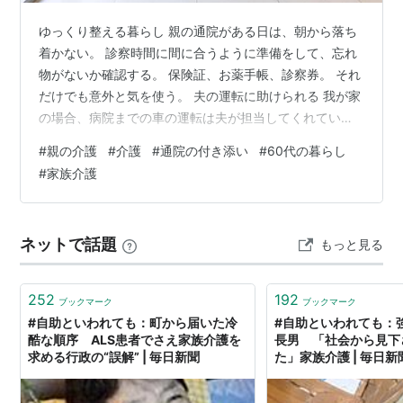
ゆっくり整える暮らし 親の通院がある日は、朝から落ち
着かない。 診察時間に間に合うように準備をして、忘れ
物がないか確認する。 保険証、お薬手帳、診察券。 それ
だけでも意外と気を使う。 夫の運転に助けられる 我が家
の場合、病院までの車の運転は夫が担当してくれてい
る。 高齢の親を乗せての運転は、急ブレーキや急発進を
#
親の介護
#
介護
#
通院の付き添い
#
60代の暮らし
しないよう、 いつも以上に気を遣う。 夫は親の乗り降り
#
家族介護
を手伝ったり、受付や会計をしたり。 役割を分担してい
るからこそ、何とか通院を続けられている。 一人では、
とても大変だ。 病院は待つ時間も長い 予約をしていて
ネットで話題
もっと見る
も、診察まで待つことは珍しくない。 診察が終われば会
計、薬局。 気が付けば、お…
252
192
ブックマーク
ブックマーク
#自助といわれても：町から届いた冷
#自助といわれても：
酷な順序 ALS患者でさえ家族介護を
長男 「社会から見下
求める行政の“誤解” | 毎日新聞
た」家族介護 | 毎日新