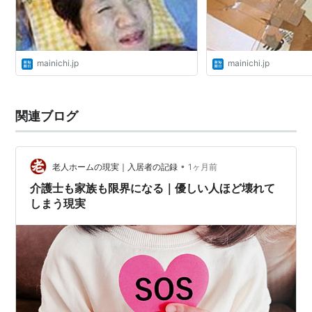
mainichi.jp
mainichi.jp
関連ブログ
•
老人ホームの現実｜入居者の記録
1ヶ月前
介護士も家族も限界になる｜優しい人ほど壊れて
しまう現実