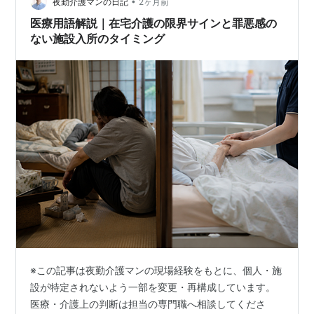
ていきました。 妻は病院を転々としながら検査を受け、
•
夜勤介護マンの日記
2ヶ月前
約半年で病名が判明しました。 病…
医療用語解説｜在宅介護の限界サインと罪悪感の
ない施設入所のタイミング
※この記事は夜勤介護マンの現場経験をもとに、個人・施
設が特定されないよう一部を変更・再構成しています。
医療・介護上の判断は担当の専門職へ相談してくださ