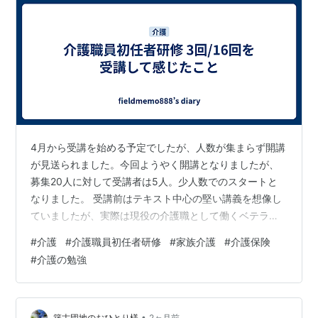
4月から受講を始める予定でしたが、人数が集まらず開講
が見送られました。今回ようやく開講となりましたが、
募集20人に対して受講者は5人。少人数でのスタートと
なりました。 受講前はテキスト中心の堅い講義を想像し
ていましたが、実際は現役の介護職として働くベテラン
講師が担当されており、長年の経験をもとにした事例を
#
介護
#
介護職員初任者研修
#
家族介護
#
介護保険
交えながら説明してくれます。 私はテキストを黙々と読
#
介護の勉強
むだけではなかなか頭に入らないタイプですが、実際の
現場で起きた出来事や利用者との関わり方を聞きながら
学ぶことで、内容が非常に理解しやすいと感じていま
す。 また、講習で学んだことは家に帰って妻へ説明する
•
築古団地のおひとり様
2ヶ月前