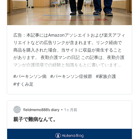
広告：本記事にはAmazonアソシエイトおよび楽天アフィ
リエイトなどの広告リンクが含まれます。リンク経由で
商品を購入された場合、当サイトに収益が発生すること
があります。 夜勤介護マンの日記 この記事は、夜勤介護
マンが介護現場での経験と知識をもとに書いています。
医療・介護に関する情報は執筆時点のものであり、最新
#
パーキンソン病
#
パーキンソン症候群
#
家族介護
の情報や個別の症状については必ず医師・専門家にご相
#
すくみ足
談ください。特定の個人・施設を批判する意図はありま
せん。 介護の知識・解説 パーキンソン病とパーキンソン
症候群の違いとは？症状・介護のポイントを20年の現場
目線で解説 「パーキンソン病」と「パーキンソン症候
•
fieldmemo888’s diary
1ヶ月前
群」——名前が似てるけど全然違う。…
親子で難病なんて。