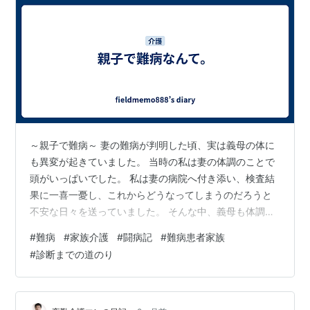
～親子で難病～ 妻の難病が判明した頃、実は義母の体に
も異変が起きていました。 当時の私は妻の体調のことで
頭がいっぱいでした。 私は妻の病院へ付き添い、検査結
果に一喜一憂し、これからどうなってしまうのだろうと
不安な日々を送っていました。 そんな中、義母も体調を
崩して病院へ通うようになりました。 最初はそれほど深
#
難病
#
家族介護
#
闘病記
#
難病患者家族
刻には考えていませんでした。 年齢的なものかもしれな
#
診断までの道のり
いし、しばらくすれば良くなるだろうと思っていたので
す。 しかし現実は違いました。 妻の症状が少しずつ進行
していくのと同じように、義母の症状も少しずつ進行し