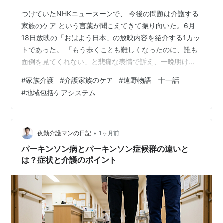
つけていたNHKニュースーンで、 今後の問題は介護する
家族のケア という言葉が聞こえてきて振り向いた。6月
18日放映の「おはよう日本」の放映内容を紹介する1カッ
トであった。 「もう歩くことも難しくなったのに、誰も
面倒を見てくれない」と悲痛な表情で訴え、一晩明けた
ら、スタスタ歩いてお出ましになり、今はどこも悪いと
#
家族介護
#
介護家族のケア
#
遠野物語 十一話
ころはない、健康そのものと朗らかに語る。 記憶障害で
#
地域包括ケアシステム
さっき喋ったことすら（ましてや昨晩語った内容など）
覚えていないので、矛盾したことを話している自覚はな
いのであろう。 周囲の非認知症者にとっては、それもま
た本人にとっての切実な真実として語られる言葉なのだ
•
夜勤介護マンの日記
1ヶ月前
と受け止め、笑って聞き流せればよい…
パーキンソン病とパーキンソン症候群の違いと
は？症状と介護のポイント