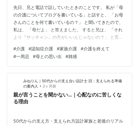
先日、兄と電話で話していたときのことです。 私が「母
の介護についてブログを書いている」と話すと、 「お母
さんのことを何て書いているの？」 と聞いてきたので、
私は、 「母だよ」 と答えました。 すると兄は、 「それ
より『サッチャン』の方がいいんじゃないの？」 と言っ
たのです。 その言葉を聞いた瞬間、胸の奥が少しざわつ
#
介護
#
認知症介護
#
家族介護
#
介護を終えて
きました。 「サッチャン」は、母が昔から皆に呼ばれて
#
一周忌
#
母との思い出
#
雑感
いた愛称です。 でも、私は「それは違う」と思いまし
た。 まだ「サッチャン」とは呼べない 兄と話しているう
ちに、気づきました。 私にとって母は、まだ「サッチャ
みねりん｜50代からの支え合い設計士 旧：支えられる準備
ン」ではないのです。 母が亡くなって一年が過ぎまし
•
の案内人
2ヶ月前
た。 一周忌も終わりました…
親が言うことを聞かない…｜心配なのに苦しくな
る理由
50代からの支え方・支えられ方設計家族と老後のリアル
編 親が言うことを聞かない…｜心配なのに苦しくなる理
由 電話を切ったあと、深いため息が出ました。 「まだ大