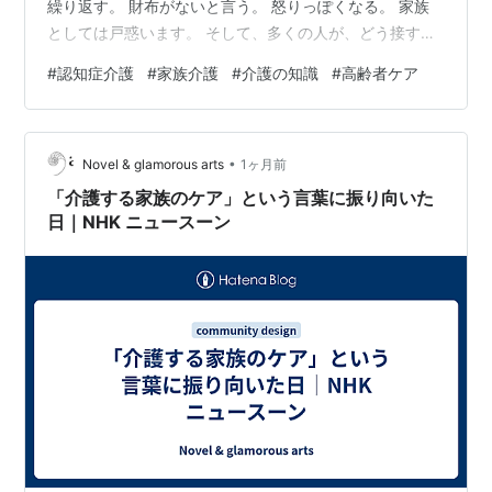
繰り返す。 財布がないと言う。 怒りっぽくなる。 家族
としては戸惑います。 そして、多くの人が、どう接すれ
ば良いか分からないまま対応を始めます。 ただ、認知症
#
認知症介護
#
家族介護
#
介護の知識
#
高齢者ケア
対応では、良かれと思った接し方が、逆に混乱や不安を
強めてしまうことがあります。 老人ホームでも、対応ひ
とつで落ち着く方と、不穏（落ち着かなくなる状態）に
•
なる方の差を見かけます。 今回は、認知症対応で失敗し
Novel & glamorous arts
1ヶ月前
やすい共通点を7つ整理します。 ■ 否定してしまう 認知
「介護する家族のケア」という言葉に振り向いた
症対応で一番多い失敗が、否…
日｜NHK ニュースーン