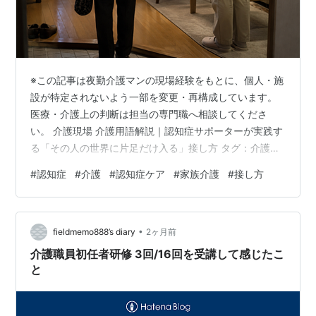
※この記事は夜勤介護マンの現場経験をもとに、個人・施
設が特定されないよう一部を変更・再構成しています。
医療・介護上の判断は担当の専門職へ相談してくださ
い。 介護現場 介護用語解説｜認知症サポーターが実践す
る「その人の世界に片足だけ入る」接し方 タグ：介護・
現場経験 夜勤介護マン 介護現場では、目の前の出来事だ
#
認知症
#
介護
#
認知症ケア
#
家族介護
#
接し方
けでなく、その前後の準備と観察がケアの質を左右す
る。この記事では「介護用語解説｜認知症サポーターが
実践する「その人の世界に片足だけ入る」接し方」とい
•
うテーマを、夜勤介護マンが現場で見てきたことをもと
fieldmemo888’s diary
2ヶ月前
に整理する。個人や施設が特定されないよう、場面や時
介護職員初任者研修 3回/16回を受講して感じたこ
系列の一部は変更している。 最初に確認した…
と