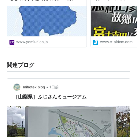
士吉田市
www.yomiuri.co.jp
www.e-aidem.com
関連ブログ
•
mihotekiblog
1日前
［山梨県］ふじさんミュージアム