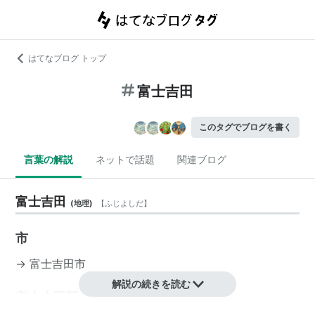
はてなブログ トップ
富士吉田
このタグでブログを書く
言葉の解説
ネットで話題
関連ブログ
富士吉田
(
地理
)
【
ふじよしだ
】
市
→
富士吉田市
解説の続きを読む
富士吉田駅 富士急行