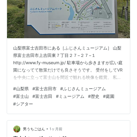
山梨県富士吉田市にある［ふじさんミュージアム］ 山梨
県富士吉田市上吉田東７丁目２７−２７−１
http://www.fy-museum.jp/ 駐車場から歩きますが広い庭
園になってて散策だけでも良さそうです。 受付をしてVR
を中央に立って富士山を間近で観れる映像を鑑賞。 私が
観た時は２人組が居て壁側に座って観てて何とも言えな
#
山梨県
#
富士吉田市
#
ふじさんミュージアム
い空気になってました。 記念写真が撮れるコーナーがあ
#
富士山
#
富士吉田
#
ミュージアム
#
歴史
#
庭園
ります。 展示の入口は富士山の鳥居。 富士山の歴史やど
#
シアター
ういうのか展示してあります。 こちらのモニターはタッ
チパネルになってるので押したやつの歴史が読めます。
富士山に伝わるむかし話もありこちらもタッチパネルで
押すと説明動画…
•
男うちごはん
1ヶ月前