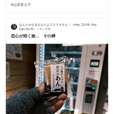
おかしなことではないかも。 だって…とりあえず恋愛成
#
山本富士子
就したわけですからね～😉 ちなみに富士山がくっきり見
られるのは、年間150日ぐらいだとか。と言うことは2日
間滞在しても見られない時は見られないわけです。ちな
なんとかなるもんだよＺＵＹＡさん！（Hey, ZUYA. You
みにＺＵＹＡさんが拝めたのは4…
•
Can Do It!）
6ヶ月前
恋心が招く旅... その肆