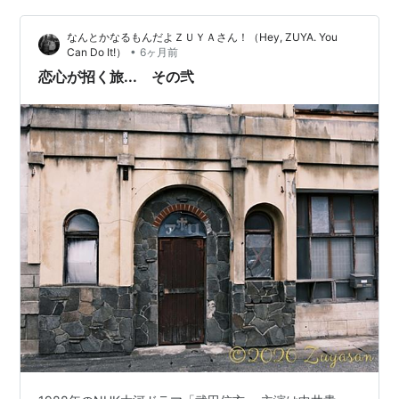
ような...記憶がすっかり欠如してしまっています。 忍野
なんとかなるもんだよＺＵＹＡさん！（Hey, ZUYA. You
八海に向かうバスも、やはり賑やかなアジア系外国人
•
Can Do It!）
6ヶ月前
観…
恋心が招く旅... その弐