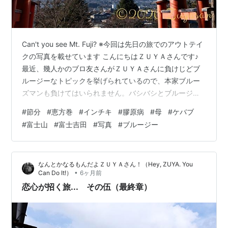
Can't you see Mt. Fuji? ※今回は先日の旅でのアウトテイ
クの写真を載せています こんにちはＺＵＹＡさんです♪
最近、幾人かのブロ友さんがＺＵＹＡさんに負けじどブ
ルージーなトピックを挙げられているので、本家ブルー
ズマンも負けてはいられません。バシバシとブルージー
に綴りますぜ～✊ 昨日は節分でしたね。皆々様におかれ
#
節分
#
恵方巻
#
インチキ
#
膠原病
#
母
#
ケバブ
ましては、いかがお過ごしになられたことでしょう。 Ｚ
#
富士山
#
富士吉田
#
写真
#
ブルージー
ＵＹＡさんは公私共に、無事に終えることが出来まし
た。仕事では恵方巻を売らないといけなかったのです
が、無事に数種類の恵方巻は完売いたしました。 大阪育
なんとかなるもんだよＺＵＹＡさん！（Hey, ZUYA. You
ちのＺＵＹＡさん。元々、大量在庫を抱えた海苔問屋
•
Can Do It!）
6ヶ月前
が、恵方の風習に無…
恋心が招く旅... その伍（最終章）