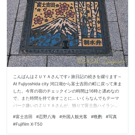
こんばんはＺＵＹＡさんです♪ 旅日記の続きを綴ります～
At Fujiyoshida city 河口湖から富士吉田の町に戻って来ま
した。今宵の宿のチェックインの時間は16時と遅めなの
で、また時間を持て余すことに... いくらなんでもテーマ
パーク嫌いのＺＵＹＡさんが、独りで富士急ハイランド
に行ってもネタにしかならないしお金の無駄ですわな。
#
富士吉田
#
忍野八海
#
外国人観光客
#
晩酌
#
写真
滞在中は富士急バスの2日間有効のパスを持っているの
#
Fujifilm X-T50
で、これを使って忍野八海に行ってみることに。 こちら
も遠い昔に確か“お好み焼き居酒屋のバスツアー”で訪れた