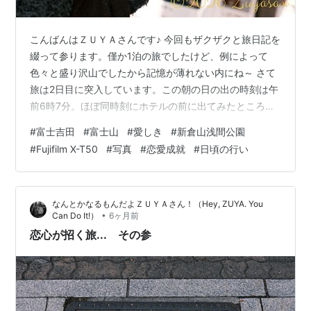
こんばんはＺＵＹＡさんです♪ 今回もザクザクと旅日記を
綴って参ります。僅か1泊の旅でしたけど、例によって
色々と盛り沢山でしたから記憶が薄れない内にね～ さて
旅は2日目に突入しています。この朝の日の出の時刻は午
前6時7分。ほぼ同時刻にホテルの前に出てみたところ昨
日ほどではないけれど、やはり富士山は灰色の雲の中...
#
富士吉田
#
富士山
#
愛しき
#
新倉山浅間公園
もうここまで来ると自分の力ではどうすることも出来な
#
Fujifilm X-T50
#
写真
#
恋愛成就
#
日頃の行い
いと開き直って、今日もさっさと割り切って過ごそうと
決めました。 気温は－5℃。久々に体験する寒さです。
温かいコーヒーを飲もうとホテルの前を通る通称“富士み
なんとかなるもんだよＺＵＹＡさん！（Hey, ZUYA. You
ち”を、800ｍほど下ったところにあるコンビニへ。ええ
•
Can Do It!）
6ヶ月前
昨夜も立ち寄ったコンビニで…
恋心が招く旅... その参