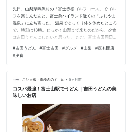
先日、山梨県鳴沢村の「富士赤松ゴルフコース」でゴル
フを楽しんだあと、富士急ハイランド近くの「ふじやま
温泉」に立ち寄った。 温泉でゆっくり体を休めたところ
で、時刻は18時。せっかく山梨まで来たのだから、夕食
は吉田うどんにしたいと思った。 ただ、富士吉田周辺の
吉田うどん店は昼営業中心の店が多く、夕方以降に食べ
#
吉田うどん
#
富士吉田
#
グルメ
#
山梨
#
夜も開店
られる店は意外と限られる。そこで思い出したのが、以
#
夕食
前にも同じように夕方以降の吉田うどんを探して立ち寄
ったことのある「うどんの駅 西桂店」だった。
•
こひゃ旅・街歩きのすゝめ
5ヶ月前
コスパ最強！富士山駅でうどん｜吉田うどんの美
味しいお店