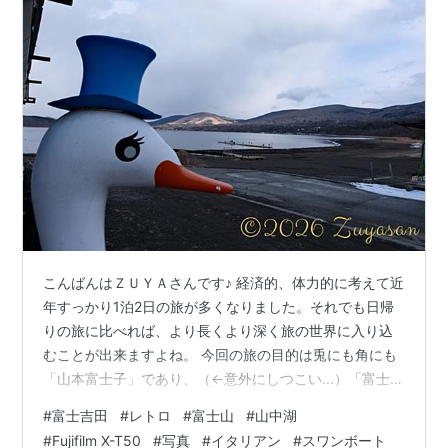
こんばんはＺＵＹＡさんです♪ 経済的、体力的に考えて近
年すっかり1泊2日の旅が多くなりました。それでも日帰
りの旅に比べれば、より長くより深く旅の世界に入り込
むことが出来ますよね。 今回の旅の目的は兎にも角にも
「山本富士子」であり、（←意外にしつこい...）「富士
山」だったわけでして、その目的が達成されると急激に
#
富士吉田
#
レトロ
#
富士山
#
山中湖
恋心を抱いた旅（非日常）は終焉と向かってしまっても
#
Fujifilm X-T50
#
写真
#
イタリアン
#
スワンボート