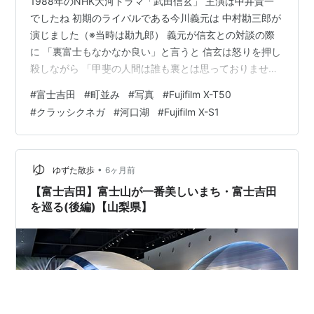
1988年のNHK大河ドラマ「武田信玄」 主演は中井貴一
でしたね 初期のライバルである今川義元は 中村勘三郎が
演じました（※当時は勘九郎） 義元が信玄との対談の際
に 「裏富士もなかなか良い」と言うと 信玄は怒りを押し
殺しながら 「甲斐の人間は誰も裏とは思っておりませ
ぬ」 と返した 富士山を見る度に この言葉を思い出しま
#
富士吉田
#
町並み
#
写真
#
Fujifilm X-T50
す At Fujiyoshida city こんにちはＺＵＹＡさんです♪ さ
#
クラッシクネガ
#
河口湖
#
Fujifilm X-S1
ぁどんどん旅日記を綴って参りますよ～ さて又もやフジ
コさんにフラれてしまったＺＵＹＡさん。もうこうなっ
たら気持ちを切り替えて、純粋に旅を楽しもうと街歩き
を始めました～ 富士山のことばかり考えていたので全
•
ゆずた散歩
6ヶ月前
く…
【富士吉田】富士山が一番美しいまち・富士吉田
を巡る(後編)【山梨県】