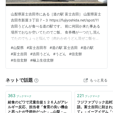
山梨県富士吉田市にある［道の駅 富士吉田］ 山梨県富士
吉田市新屋３丁目７−３ https://fujiyoshida.net/spot/11
吉田うどんが食べる道の駅です。 前に何回か来た事ある
場所でおなか空いてたのでご飯。 食券機が一つだし混ん
でたのでちょっと悩んで［肉わかめうどん混ぜご飯セッ
ト］ うどんは太めで硬めに食べ応えあり、汁と混ぜご飯
#
山梨県
#
富士吉田市
#
道の駅 富士吉田
#
道の駅
は薄めの味。 おなかいっぱいでお土産を探しに行って、
#
富士吉田
#
吉田うどん
#
うどん
#
信玄餅
極上生信玄餅を発見して自分のデザートに購入。 袋に入
#
生信玄餅
#
極上生信玄餅
っててちょっと贅沢な信玄餅。 皿がないので直で口に生
信玄餅入れてあんみつ入れてきなこ入れて口の中で生信
玄餅完成ﾜﾗ ４つじゃ全然足りないって感じるぐ…
ネットで話題
もっと見る
363
221
ブックマーク
ブックマーク
給食のビワで児童生徒１２６人がアレ
フジファブリック志村
ルギー反応、担当者「食育の良い機会
語。富士吉田に刻まれ
と思ったが予想外だった」…山梨・富
て』 - イーアイデム