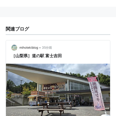
山梨県
富士吉田市
に存在した、
富士急行
の駅。
2011年7月1日、「
富士吉田駅
」から「
富士山駅
」に改称
された。→
富士山駅
関連ブログ
•
mihotekiblog
35分前
［山梨県］道の駅 富士吉田