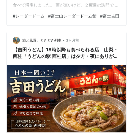
食べて帰宅しました。 画が無いけど、２度目の訪問で 手
打ちうどん ひがしうら
#
レーダードーム
#
富士山レーダードーム館
#
富士吉田
•
旅と風景、ときどき列車
3ヶ月前
【吉田うどん】18時以降も食べられる店 山梨・
西桂「うどんの駅 西桂店」は夕方・夜にありがた
い一軒