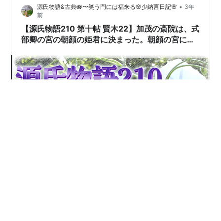
•
源氏物語&古典🪷〜笑う門には福来る🌸少納言日記🌸
3年
なってしまった時、 あなたはどう思いますか、 旅へ人の
前
行った時の別れ以上…
【源氏物語210 第十帖 賢木22】加茂の斎院は、式
部卿の宮の朝顔の姫君に決まった。朝顔の宮に恋
をしていた源氏は残念に思った。
加茂の斎院は父帝の喪のために引退されたのであって、
そのかわりに式部卿《しきぶきょう》の宮の朝顔の姫君
が 職をお継ぎになることになった。 伊勢へ女王が斎宮に
なって行かれたことはあっても、 加茂の斎院はたいてい