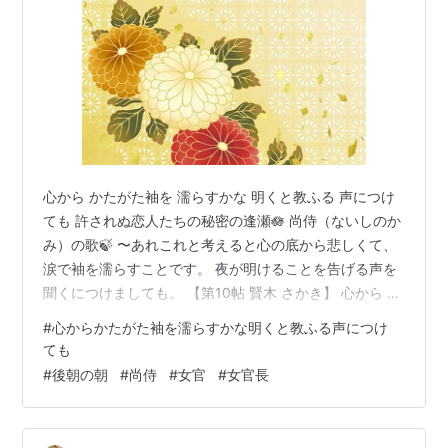
心から かたがた袖を 濡らすかな 明くと教ふる 声につけ
ても 許されぬ恋人たちの秘密の逢瀬🪷 尚侍（ないしのか
み）の歌🍃 〜あれこれと考えると心の底から悲しくて、
涙で袖を濡らすことです。 夜が明けることを告げる声を
聞くにつけましても。 【第10帖 賢木 さかき】 心から か
たがた袖《そで》を 濡《ぬ》らすかな 明くと教ふる 声
#
心からかたがた袖を濡らすかな明くと教ふる声につけ
につけても 尚侍のこう言う様子はいかにもはかなそうで
ても
あった。 歎《なげ》きつつ 我が世はかくて 過ぐせとや
#
後朝の朝
#
尚侍
#
女官
#
女官長
胸のあくべき 時ぞともなく 落ち着いておられなくて源氏
は別れて出た。 まだ朝に遠い暁月夜で、 霧が一面に降っ
ている中を 簡単な狩衣《かりぎぬ》姿で歩いて行く源氏