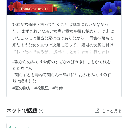
姫君が六条院へ移って行くことは簡単にもいかなかっ
た。 まずきれいな若い女房と童女を捜し始めた。 九州に
いたころには相当な家の出でありながら、 田舎へ落ちて
来たような女を見つけ次第に雇って、 姫君の女房に付け
ておいたのであるが、 脱出のことがにわかに行なわれた
ためにそれらの人は 皆捨てて来て、三人のほかにはだれ
#
数ならぬみくりや何のすぢなればうきにしもかく根を
もいなかった。 京は広い所であるから、 市女《いちめ》
とどめけん
というような者に頼んでおくと、 上手《じょうず》に捜
#
知らずとも尋ねて知らん三島江に生おふるみくりのす
してつれて来るのである。 だれの姫君であるかというよ
ぢは絶えじな
うなことは だれにも知らせてないのである。 いったん右
#
夏の御方
#
花散里
#
尚侍
近の五条の家に姫君を移して、 そこで女房を選《え》り
ととのえもし衣服の仕度も皆…
ネットで話題
もっと見る