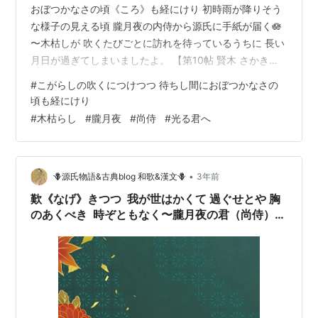
おぼつかなさの頃《ころ》も経にけり 初時雨が降りそう
な様子の見える頃 朧月夜の内侍から源氏に手紙が届く🪷
〜木枯しが 吹くたびごとに訪れを待っているうちに 長い
月日が過ぎてしまいましたよ。 【第10帖 賢木 さかき】
中宮は悲しいお別れの時に、 将来のことをいろいろ東宮
#
こがらしの吹くにつけつつ 待ちし間におぼつかなさの
へ教えて行こうとあそばすのであるが、 深くもお心には
頃も経にけり
いっていないらしいのを哀れにお思いになった。 平生は
#
木枯らし
#
朧月夜
#
尚侍
#
光る君へ
早くお寝《やす》みになるのであるが、 宮のお帰りあそ
ばすまで起きていようと思召すらしい。 御自身を残して
母宮の行っておしまいになることが お恨めしいようであ
•
🪻源氏物語&古典blog 和歌&漢文🪻
3年前
るが、 さすがに…
歎《なげ》きつつ 我が世はかくて 過ぐせとや 胸
のあくべき 時ぞともなく〜朧月夜の君（尚侍）と
の秘密の恋。尚侍と歌を読み交わす源氏の君の歌
🪷