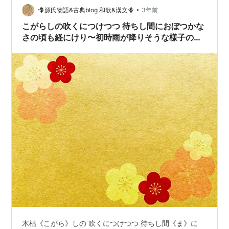
•
🪻源氏物語&古典blog 和歌&漢文🪻
3年前
こがらしの吹くにつけつつ 待ちし間におぼつかな
さの頃も経にけり〜初時雨が降りそうな様子の見
える頃 朧月夜の内侍から源氏に手紙が届く🪷
木枯《こがら》しの 吹くにつけつつ 待ちし間《ま》に