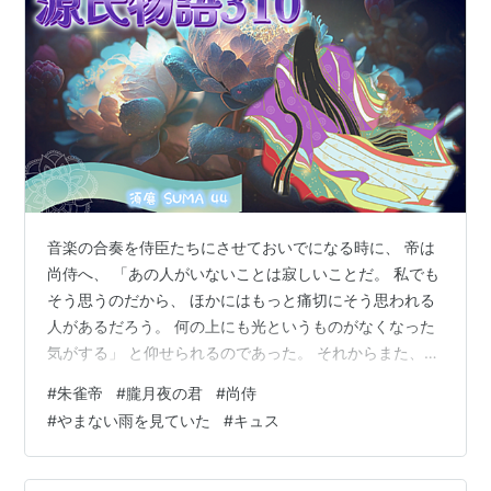
音楽の合奏を侍臣たちにさせておいでになる時に、 帝は
尚侍へ、 「あの人がいないことは寂しいことだ。 私でも
そう思うのだから、 ほかにはもっと痛切にそう思われる
人があるだろう。 何の上にも光というものがなくなった
気がする」 と仰せられるのであった。 それからまた、
「院の御遺言にそむいてしまった。 私は死んだあとで罰
#
朱雀帝
#
朧月夜の君
#
尚侍
せられるに違いない」 と涙ぐみながらお言いになるのを
#
やまない雨を見ていた
#
キュス
聞いて、 尚侍は泣かずにいられなかった。 「人生はつま
らないものだという気がしてきて、 それとともに もう決
して長くは生きていられないように思われる。 私がなく