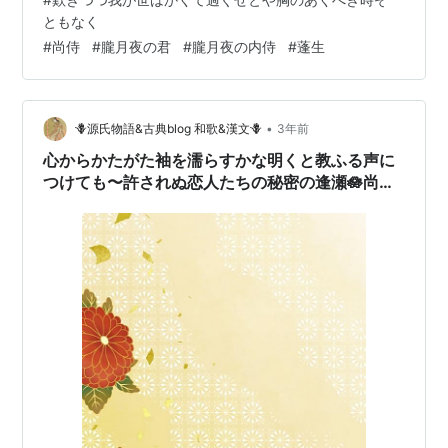
歎《なげ》きつつ 我が世はかくて 過ぐせとや 胸のあく
ともなく
べき 時ぞともなく 落ち着いておられなくて源氏は別れて
#
尚侍
#
朧月夜の君
#
朧月夜の内侍
#
蓬生
出た。 まだ朝に遠い暁月夜で、 霧が一面に降っている中
を 簡単な狩衣《かりぎぬ》姿で歩いて行く源氏は美しか
った。 この時に承香殿《じょうきょうでん》の女御《に
•
🪻源氏物語&古典blog 和歌&漢文🪻
3年前
ょご…
心からかたがた袖を濡らすかな明くと教ふる声に
つけても〜許されぬ恋人たちの秘密の逢瀬🪷尚侍
（ないしのかみ）の歌🍃