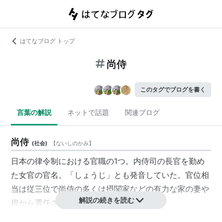
はてなブログ トップ
尚侍
このタグでブログを書く
言葉の解説
ネットで話題
関連ブログ
尚侍
(
社会
)
【
ないしのかみ
】
日本の律令制における官職の1つ。内侍司の長官を勤め
た女官の官名。「しょうじ」とも発音していた。官位相
当は従三位で
尚侍
の多くは摂関家などの有力な家の妻や
解説の続きを読む
娘から選任された。