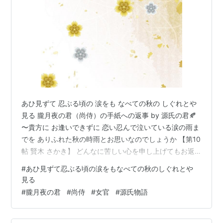
あひ見ずて 忍ぶる頃の 涙をも なべての秋の しぐれとや
見る 朧月夜の君（尚侍）の手紙への返事 by 源氏の君🍂
〜貴方に お逢いできずに 恋い忍んで泣いている涙の雨ま
でを ありふれた秋の時雨とお思いなのでしょうか 【第10
帖 賢木 さかき】 どんなに苦しい心を申し上げてもお返
事がないので、 そのかいのないのに私の心は すっかりめ
#
あひ見ずて忍ぶる頃の涙をもなべての秋のしぐれとや
いり込んでいたのです。 あひ見ずて 忍ぶる頃の 涙をも
見る
なべての秋の しぐれとや見る 心が通うものでしたなら、
#
朧月夜の君
#
尚侍
#
女官
#
源氏物語
通っても来るものでしたなら、 空も寂しい色とばかりは
見えないでしょう。 などと情熱のある文字が列《つら》
ねられた。 こんなふうに女のほうから 源氏を誘い出そ…