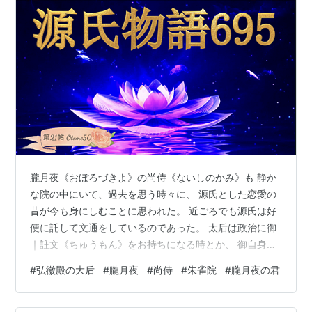
ごろでも源氏は好便に託して文通をしているので
あった。
朧月夜《おぼろづきよ》の尚侍《ないしのかみ》も 静か
な院の中にいて、過去を思う時々に、 源氏とした恋愛の
昔が今も身にしむことに思われた。 近ごろでも源氏は好
便に託して文通をしているのであった。 太后は政治に御
｜註文《ちゅうもん》をお持ちになる時とか、 御自身の
推薦権の与えられておいでになる 限られた官爵の運用に
#
弘徽殿の大后
#
朧月夜
#
尚侍
#
朱雀院
#
朧月夜の君
ついてとかに思召しの通らない時は、 長生きをして情け
ない末世に苦しむというようなことを お言い出しにな
り、御無理も仰せられた。 年を取っておいでになるにし