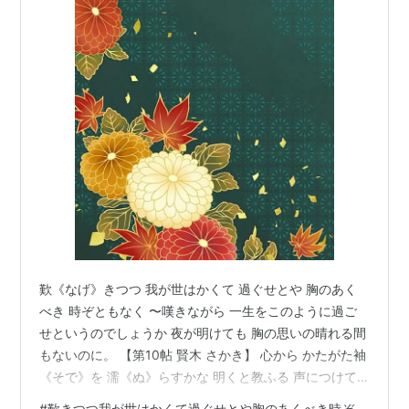
歎《なげ》きつつ 我が世はかくて 過ぐせとや 胸のあく
べき 時ぞともなく 〜嘆きながら 一生をこのように過ご
せというのでしょうか 夜が明けても 胸の思いの晴れる間
もないのに。 【第10帖 賢木 さかき】 心から かたがた袖
《そで》を 濡《ぬ》らすかな 明くと教ふる 声につけて
も 尚侍のこう言う様子はいかにもはかなそうであった。
#
歎きつつ我が世はかくて過ぐせとや胸のあくべき時ぞ