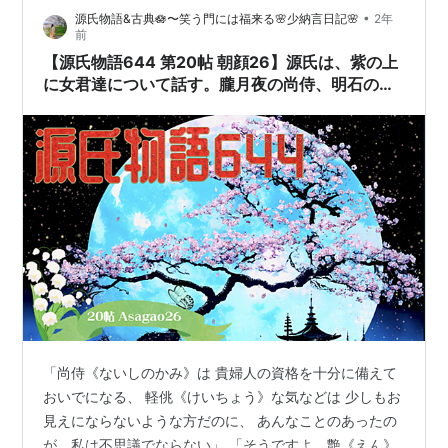
•
源氏物語&古典🪷〜笑う門には福来る🌸少納言日記🌸
2年
たがって、 強い御気質がますます強くなって 院もお困り
前
になるふうであった。 🌕🎼 滅びの墓 written by いまたく
【源氏物語644 第20帖 朝顔26】源氏は、紫の上
少納言のホ…
に女君達について話す。朧月夜の尚侍、明石の
上、東の院の女君‥こんな話をしながら夜はふけて
いった。
「尚侍《ないしのかみ》は 貴婦人の資格を十分に備えて
おいでになる、 軽佻《けいちょう》な気などは 少しもお
見えにならないような方だのに、 あんなことのあったの
が、私は不思議でならない」 「そうですよ。艶《えん》