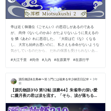
帝は近く御遜位《ごそんい》の思召しがあるのである
が、 尚侍《ないしのかみ》がたよりないふうに見えるの
を 憐《あわ》れに思召した。 「大臣は亡《な》くなる
し、 大宮も始終お悪いのに、 私さえも余命がないような
気がしているのだから、 だれの保護も受けられないあな
たは、 孤独になってどうなるだろうと心配する。 初めか
#
大江千里
#
尚侍
#
入内
#
在原業平
#
在原行平
らあなたの愛はほかの人に向かっていて、 私を何とも思
っていないのだが、 私はだれよりもあなたが好きなのだ
から、 あなたのことばかりがこんな時にも思われる。 私
•
源氏物語&古典🪷〜笑う門には福来る🌸少納言日記🌸
3年
よりも優越者がまたあなたと恋愛生活をしても、 私ほど
前
にはあなたを思ってはくれないことはないかと、 私はそ
【源氏物語310 第12帖 須磨44】朱雀帝の深い愛
んなことまでも考えてあなた…
に朧月夜の君は涙を流す。「そら、涙が落ちる、
どちらのために」と帝はお言いになった。