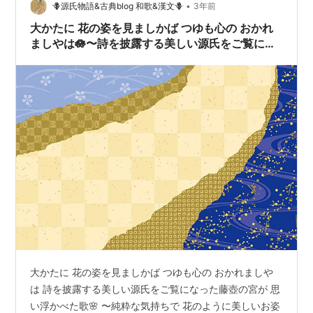
•
🪻源氏物語&古典blog 和歌&漢文🪻
3年前
は…
大かたに 花の姿を見ましかば つゆも心の おかれ
ましやは🪷〜詩を披露する美しい源氏をご覧にな
った藤壺の宮が思い浮かべた歌🌸
大かたに 花の姿を見ましかば つゆも心の おかれましや
は 詩を披露する美しい源氏をご覧になった藤壺の宮が 思
い浮かべた歌🌸 〜純粋な気持ちで 花のように美しいお姿