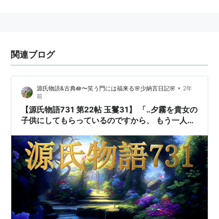
関連ブログ
•
源氏物語&古典🪷〜笑う門には福来る🌸少納言日記🌸
2年
前
【源氏物語731 第22帖 玉鬘31】 「‥夕霧を貴女の
子供にしてもらっているのですから、 もう一人あ
ったっていいでしょう。 世話をしてやってくださ
い。」花散里に玉鬘の姫君の母代わりを頼む源
氏。