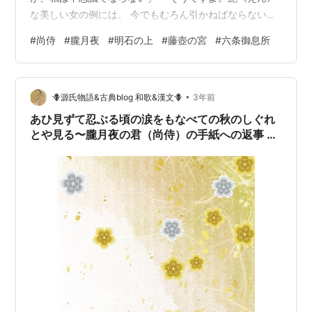
な美しい女の例には、 今でもむろん引かねばならない人
ですよ。 そんなことを思うと自分のしたことで 人をそこ
#
尚侍
#
朧月夜
#
明石の上
#
藤壺の宮
#
六条御息所
なった後悔が起こってきてならない。 まして多情な生活
をしては年が行ったあとで どんなに後悔することが多い
だろう。 人ほど軽率なことはしないでいる男だと思って
•
いた 私でさえこうだから」 源氏は尚侍の話をする時にも
🪻源氏物語&古典blog 和歌&漢文🪻
3年前
涙を少しこぼした。 「あなたが眼中にも置かないように
あひ見ずて忍ぶる頃の涙をもなべての秋のしぐれ
軽蔑している山荘の女は…
とや見る〜朧月夜の君（尚侍）の手紙への返事 by
源氏の君🍂