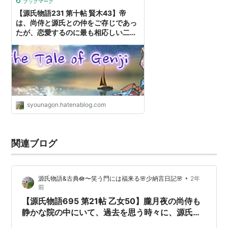
6
ブックマーク
【源氏物語231 第十帖 賢木43】帝
は、尚侍と源氏との仲をご存じであっ
たが、恋愛するのに最も相応しい二人
であるから と咎めようとは思し召さな
い。 - 源氏物語&古典🪷〜笑う門には
福来る🌸少納言日記🌸
syounagon.hatenablog.com
関連ブログ
•
源氏物語&古典🪷〜笑う門には福来る🌸少納言日記🌸
2年
前
【源氏物語695 第21帖 乙女50】朧月夜の尚侍も
静かな院の中にいて、過去を思う時々に、源氏と
した恋愛の昔が今も身にしむことに思われた。近