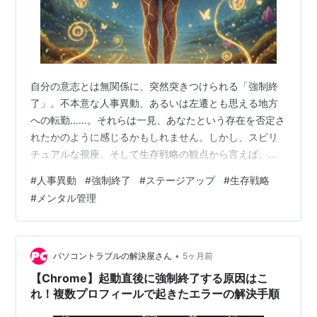
自分の意志とは無関係に、突然突きつけられる「強制終
了」。不本意な人事異動、あるいは左遷とも思える地方
への転勤……。それらは一見、あなたという存在を否定さ
れたかのように感じるかもしれません。しかし、スピリ
チュアルな視座、そして生存戦略の観点から言えば、そ
れは「その場所で学ぶべきことをすべて終えた」とい
#
人事異動
#
強制終了
#
ステージアップ
#
生存戦略
う、天からの卒業証書なのです。
#
メンタル管理
•
パソコントラブルの解決屋さん
5ヶ月前
【Chrome】起動直後に強制終了する原因はこ
れ！複数プロフィールで起きたエラーの解決手順