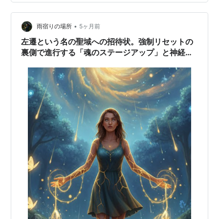
ーからタスクマネージャーを起動させる方法 ・・・上記
の2つの方法でアプリの強制終了をする方法を書いて置こ
•
うと思います。 【タスクの終了システム設定手順方法】
雨宿りの場所
5ヶ月前
先ず、タスクバーの『スタート（Windowsマーク）』を
左遷という名の聖域への招待状。強制リセットの
クリックします。 開い…
裏側で進行する「魂のステージアップ」と神経系
の再調律