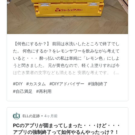
【何色にするか？】 前回は水洗いしたところで終了でし
た。 何色にするか？をレモンサワーを飲みながら考えて
いると・・・ 酔っ払いの私は単純に「レモン色」にしよ
うと閃きました。 元が黄色なので、軽く上塗りすれば今
は亡き業者の文字なども消えると 安易な考えです。（さ
すが酔っ払いの閃きです） レモン色？黄色に塗ることに
#
DIY
#
カスタム
#
DIYアドバイザー
#
強制終了
しました diynom.hatenablog.com 【研磨】 細かい所は
#
自己満足
#
再利用
無視。大きな面の部分を＃２４０のヤスリで研磨。 多少
汚れも落ちました 汚れを落とすのが目的では無く、プラ
イマーの密着性を高めるための 研磨なので、軽く研磨で
終了です。 【脱脂】 脱脂はいつものパーツクリーナーで
•
ELLの足跡
4ヶ月前
す。…
PCのアプリが固まってしまった・・・けど・・・
アプリの強制終了って如何やるんやったっけ？！