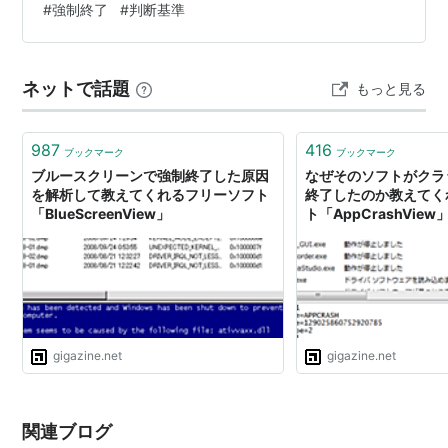
#
強制終了
#
判断基準
の影響、そして安全な対処方法までまとめて解説しま
す。 Windows11のシステムの復元が終わらない時はどう
すればいい？ 時間の目安は1時間！2時間以上動かないな
ネットで話題
もっと見る
ら対処が必要 ディスクランプの点滅を確認して処理進行
かを判断する システムの…
987
416
ブックマーク
ブックマーク
ブルースクリーンで強制終了した原因
なぜそのソフトがクラ
を解析して教えてくれるフリーソフト
終了したのか教えてく
「BlueScreenView」
ト「AppCrashView
gigazine.net
gigazine.net
関連ブログ