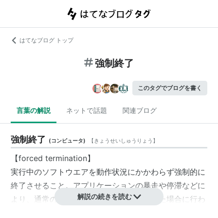
はてなブログ トップ
強制終了
このタグでブログを書く
言葉の解説
ネットで話題
関連ブログ
強制終了
(
コンピュータ
)
【
きょうせいしゅうりょう
】
【forced termination】
実行中のソフトウエアを動作状況にかかわらず強制的に
終了させること。アプリケーションの暴走や停滞などに
解説の続きを読む
より、通常の手続きでは終了できなくなった場合に行わ
れる。強制終了すると、保存していない編集中のデータ