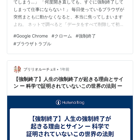
てしまう…」 「何度開き直しても、すぐに強制終了して
しまって仕事にならない！」 毎日使っているブラウザが
突然まともに動かなくなると、本当に焦ってしまいます
よね。 ネットで調べると「データをすべて削除して初期
化する」といった極端な方法ばかり出てきますが、複数
#
Google Chrome
#
クローム
#
強制終了
プロフィールを使っている場合、他の大切なデータまで
#
ブラウザトラブル
消えてしまうためおすすめできません。 今回は、管理人
のChromeで実際に起きた「特定のプロフィールだけがバ
グって即落ちするトラブル」の実体験をもとに、他のデ
ータやアカウントを守りながら安全に復旧させた具体的
•
ブリリオルーチェⅡ
1年前
な手順をわかりやすく解説…
【強制終了】人生の強制終了が起きる理由とサイ
ン ー 科学で証明されていないこの世界の法則 ー