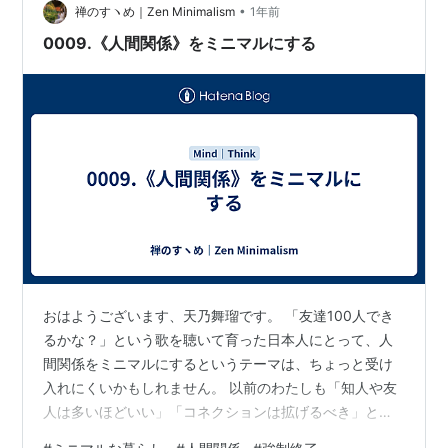
•
いる デバイスドライバやハードウェアの不具合 シャット
禅のすヽめ｜Zen Minimalism
1年前
ダウンが進まないときは何分待てばいい？ 一般的な目安
0009.《人間関係》をミニマルにする
は何分？ 10分以上かかるのは…
おはようございます、天乃舞瑠です。 「友達100人でき
るかな？」という歌を聴いて育った日本人にとって、人
間関係をミニマルにするというテーマは、ちょっと受け
入れにくいかもしれません。 以前のわたしも「知人や友
人は多いほどいい」「コネクションは拡げるべき」と思
っていた時期がありました。 ーーーーーーーーーーーー