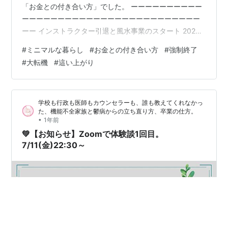
「お金との付き合い方」でした。 ーーーーーーーーーー
ーーーーーーーーーーーーーーーーーーーーーーーーー
ーー インストラクター引退と風水事業のスタート 2020
年、新型ウイルスによるパンデミック。長年続けてきた
#
ミニマルな暮らし
#
お金との付き合い方
#
強制終了
インストラクター業は一気に厳しくなり、さらに腰の故
#
大転機
#
這い上がり
障も重なって引退を決意しました。 ちょうどそのタイミ
ングで始めたのが、風水の事業。1年目は年収百万円台後
半、2年目には数千万円を稼ぐことができました。振り返
学校も行政も医師もカウンセラーも、誰も教えてくれなかっ
れば、タイミングにとても恵まれていたのだと思いま
た、機能不全家族と鬱病からの立ち直り方、卒業の仕方。
す。 その後スピリチュアル業界やイン…
•
1年前
💚【お知らせ】Zoomで体験談1回目。
7/11(金)22:30～