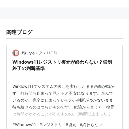
は失われる。
Windowsでは[Ctrl]+[Alt]+[Delete]キーを同時に押すこ
とで、アプリケーションの一覧を表示させ、選択して強
関連ブログ
制終了させることができる。あるいは、Windows自体
を強制終了させることもできる。
•
気になるログ
11日前
Windows11レジストリ復元が終わらない？強制
終了の判断基準
Windows11でシステムの復元を実行したまま画面が動か
ず、何時間も止まって見えると不安になります。進んで
いるのか、完全に止まっているのか判断がつかないまま
待ち続けるのはつらいものです。 結論から言うと、復元
は時間がかかることがあるものの、2時間以上まったく変
化がない場合は対処が必要です。この記事では、復元が
#
Windows11
#
レジストリ
#
復元
#
終わらない
終わらない原因や判断基準、強制終了の可否、データへ