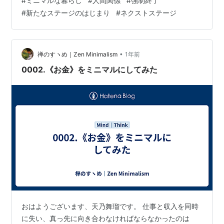
#
ミニマルな暮らし
#
人間関係
#
強制終了
ーーーーーーーーーーーーーーーーーーーーーーーーー
#
新たなステージのはじまり
#
ネクストステージ
恩返しの「お誘い」に疲弊していた お金の世界に身を置
いていた頃。 最初はすべてが新鮮でキラキラ輝いて見え
ていました。 頑張れば頑張った分だけ成果につながり、
好きなことで「ありがとう」と言ってもらえることに大
•
禅のすヽめ｜Zen Minimalism
1年前
きなやりがいもありました。 けれど…
0002.《お金》をミニマルにしてみた
おはようございます、天乃舞瑠です。 仕事と収入を同時
に失い、真っ先に向き合わなければならなかったのは