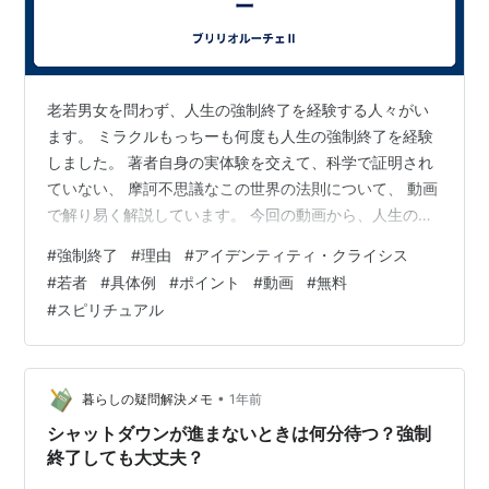
老若男女を問わず、人生の強制終了を経験する人々がい
ます。 ミラクルもっちーも何度も人生の強制終了を経験
しました。 著者自身の実体験を交えて、科学で証明され
ていない、 摩訶不思議なこの世界の法則について、 動画
で解り易く解説しています。 今回の動画から、人生の強
制終了をシリーズ化し、 再生リストやポッドキャストと
#
強制終了
#
理由
#
アイデンティティ・クライシス
しても配信します。 一人でも多くの、人生の路に迷った
#
若者
#
具体例
#
ポイント
#
動画
#
無料
人々の、 良き道しるべとなる様に製作しました。 是非最
#
スピリチュアル
後までご覧下さい。 【関連動画】 最期までご覧頂きまし
てありがとうございます。
•
暮らしの疑問解決メモ
1年前
シャットダウンが進まないときは何分待つ？強制
終了しても大丈夫？