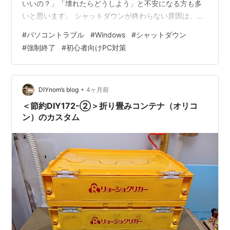
いいの？」「壊れたらどうしよう」と不安になる方も多
いと思います。 シャットダウンが終わらない原因は、
Windows Updateの処理、アプリの終了待ち、周辺機器
#
パソコントラブル
#
Windows
#
シャットダウン
の影響、パソコン本体の動作の重さなど、いくつか考え
#
強制終了
#
初心者向けPC対策
られます。 ただ、原因が1つに決まっているわけではない
ため、慌てて電源を切る前に、まずは画面やランプの状
態を落ち着いて確認することが大切ですよ。 この記事で
は、パソコンのシャットダウンが終わらない原因や、ど
•
DIYnom’s blog
4ヶ月前
のくらい待つべきか、強制終了し…
＜節約DIY172-②＞折り畳みコンテナ（オリコ
ン）のカスタム