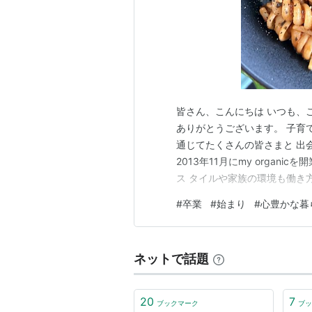
皆さん、こんにちは いつも、
ありがとうございます。 子育
通じてたくさんの皆さまと 出
2013年11月にmy orga
ス タイルや家族の環境も働き
方 や、生き方、本当にやりた
#
卒業
#
始まり
#
心豊かな暮
もう6年も前になるんですね、
に任せて変わっていった”ので
ネットで話題
20
7
ブックマーク
ブッ