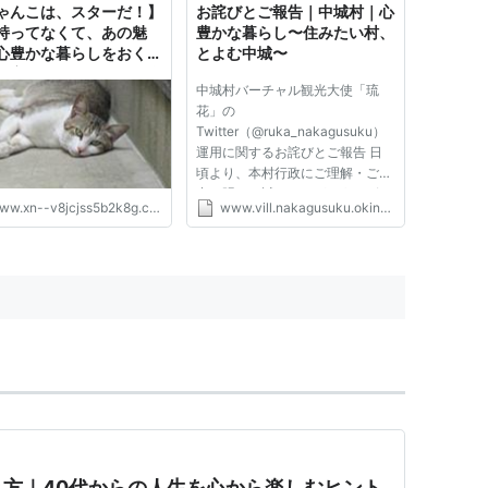
ゃんこは、スターだ！】
お詫びとご報告｜中城村｜心
持ってなくて、あの魅
豊かな暮らし〜住みたい村、
心豊かな暮らしをおくる
とよむ中城〜
作家さんファミリーに学
中城村バーチャル観光大使「琉
象的だった考え方２つと
花」の
 - ＼だすがさきぶろぐ／
Twitter（@ruka_nakagusuku）
運用に関するお詫びとご報告 日
頃より、本村行政にご理解・ご協
力を賜り、誠にありがとうござい
ww.xn--v8jcjss5b2k8g.com
www.vill.nakagusuku.okinawa.jp
ます。 この度、中城村バーチャ
ル観光大使「琉花」のTwitter上
でこれまでに発信しました内容に
おいて、不適切な投稿がございま
した。このことにより不快な思...
方｜40代からの人生を心から楽しむヒント