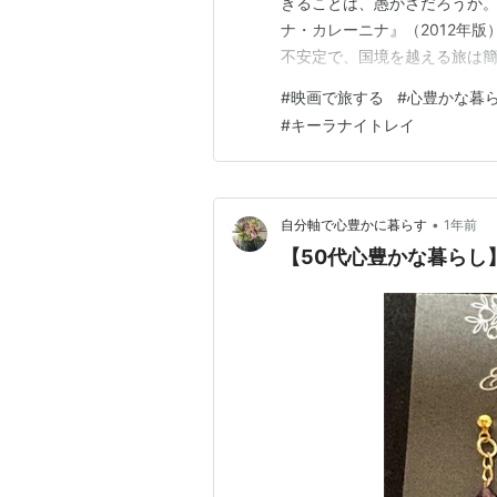
きることは、愚かさだろうか。
ナ・カレーニナ』（2012年
不安定で、国境を越える旅は簡
いまも変わらず「旅の自由」が
#
映画で旅する
#
心豊かな暮
ちを連れて行ってくれるのです
#
キーラナイトレイ
「旅」に出ましたか？ 多くの
•
自分軸で心豊かに暮らす
1年前
【50代心豊かな暮らし