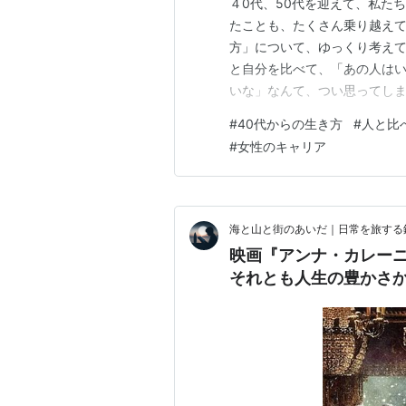
４0代、50代を迎えて、私た
たことも、たくさん乗り越え
方」について、ゆっくり考えて
と自分を比べて、「あの人は
いな」なんて、つい思ってし
ぴり疲れてしまう。そんなル
#
40代からの生き方
#
人と比
せん。 でも、私たち一人ひと
#
女性のキャリア
けるものではないと私は思うの
海と山と街のあいだ｜日常を旅する
映画『アンナ・カレー
それとも人生の豊かさ