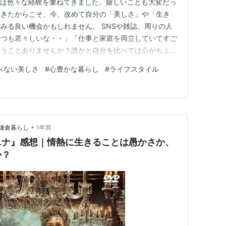
ちは色々な経験を重ねてきました。嬉しいことも大変だっ
てきたからこそ、今、改めて自分の「美しさ」や「生き
みる良い機会かもしれません。 SNSや雑誌、周りの人
いつも若々しいな・・」「仕事と家庭を両立していてすご
まうことありませんか？誰かと自分を比べては心がちょっ
ープに、知らず知らずのうちにはまっているのかもしれま
べない美しさ
#
心豊かな暮らし
#
ライフスタイル
りが持っている個性や魅力って、誰かと比べて優劣をつ
です。本当の美しさや豊か…
•
鎌倉暮らし
1年前
ニナ』感想｜情熱に生きることは愚かさか、
か？