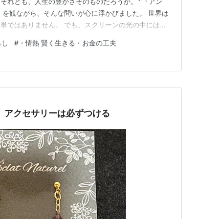
それとも、人生の豊かさそのものだろうか。'''『アン
版）を観ながら、そんな問いが心に浮かびました。 世界は
単ではありません。 でも、スクリーンの光の中には、
あります。 映画は、現実の地図に描けない場所へ私た
らし
#
・情熱 賢く生きる・お金の工夫
。 - 映画は、時空を超えるパスポート あなたは最近、
人に…
】アクセサリーは必ずつける