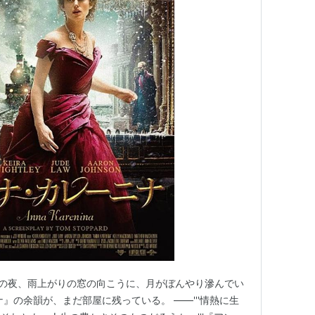
鎌倉の夜、雨上がりの窓の向こうに、月がぼんやり滲んでい
』の余韻が、まだ部屋に残っている。 ――'''情熱に生