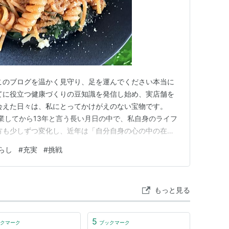
このブログを温かく見守り、足を運んでください本当に
てに役立つ健康づくりの豆知識を発信し始め、実店舗を
会えた日々は、私にとってかけがえのない宝物です。
nicを開業してから13年と言う長い月日の中で、私自身のライフ
方も少しずつ変化し、近年は「自分自身の心の中の在り
いこと」とじっくり向き合う時間を過ごしてきました。
らし
#
充実
#
挑戦
コロナを機に、お店の形は変わりましたが、これは“流れ
はな…
もっと見る
5
クマーク
ブックマーク