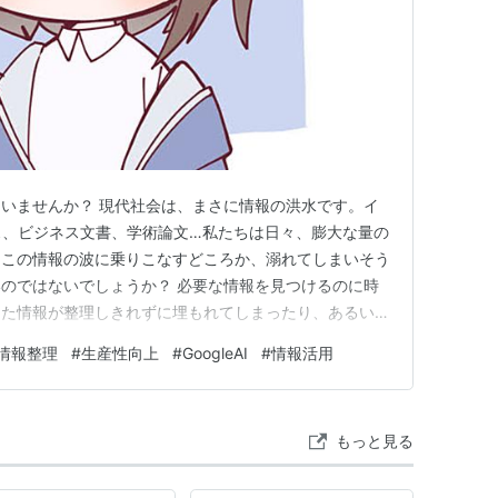
いませんか？ 現代社会は、まさに情報の洪水です。イ
ス、ビジネス文書、学術論文…私たちは日々、膨大な量の
。この情報の波に乗りこなすどころか、溺れてしまいそう
のではないでしょうか？ 必要な情報を見つけるのに時
めた情報が整理しきれずに埋もれてしまったり、あるいは
弊したり…。こうした課題は、私たちの学習、仕事、そし
情報整理
#
生産性向上
#
GoogleAI
#
情報活用
く阻害しています。 そんな現代人の悩みに、Google
tebookL…
もっと見る