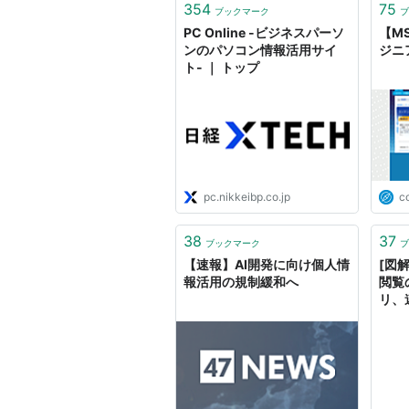
354
75
ブックマーク
ブ
PC Online -ビジネスパーソ
【MS
ンのパソコン情報活用サイ
ジニ
ト- ｜ トップ
pc.nikkeibp.co.jp
c
38
37
ブックマーク
ブ
【速報】AI開発に向け個人情
[図
報活用の規制緩和へ
閲覧
リ、
とめ