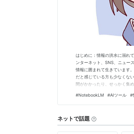
はじめに：情報の洪水に溺れて
ンターネット、SNS、ニュー
情報に囲まれて生きています
だと感じている方も少なくない
間がかかったり、せっかく集
情報の真偽を確かめるのに疲
#
NotebookLM
#
AIツール
#
て日常生活における生産性を大き
が満を持して送り出したのが「No
ネットで話題