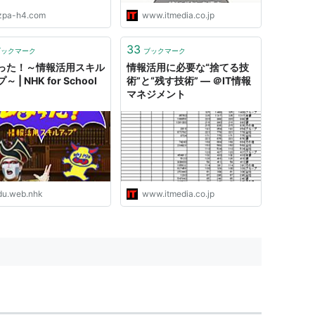
zpa-h4.com
www.itmedia.co.jp
33
ブックマーク
ブックマーク
った！～情報活用スキル
情報活用に必要な“捨てる技
 | NHK for School
術”と“残す技術” ― ＠IT情報
マネジメント
du.web.nhk
www.itmedia.co.jp