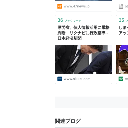
www.47news.jp
o
36
35
ブックマーク
厚労省、個人情報活用に厳格
しま
判断 リクナビに行政指導 -
アップ～
日本経済新聞
www.nikkei.com
e
関連ブログ