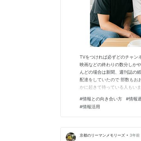
TVをつければ必ずどのチャン
映画などの終わりの数分しかや
んどの場合は新聞、週刊誌の紙
配達をしていたので 部数もおお
かに起きて待っている人もいま
ぜ最近ニュース番組が1時間と
#
情報との向き合い方
#
情報
れなかった人が多く ニーズが
#
情報活用
土地が高騰して、自分の住んで
•
京都のリーマンメモリーズ
3年前