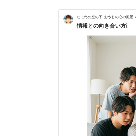
なにわの空の下-おやじの心の風景
情報との向き合い方ℹ️