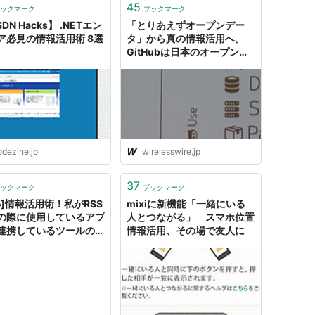
45
ックマーク
ブックマーク
DN Hacks】 .NETエン
「とりあえずオープンデー
ア必見の情報活用術 8選
タ」から真の情報活用へ。
GitHubは日本のオープンガ
バメントを進化させるか？
［前編］
odezine.jp
wirelesswire.jp
37
ックマーク
ブックマーク
解]情報活用術！私がRSS
mixiに新機能「一緒にいる
の際に使用しているアプ
人とつながる」 スマホ位置
連携しているツールのま
情報活用、その場で友人に