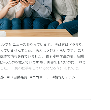
ネルでも ニュースをやっています。 実は昔はドラマや、
っていませんでした。 あとはラジオぐらいです。 ほと
媒体で情報を得ていました。 僕も小中学生の頃、新聞
かったのを覚えています 朝、田舎でもないのに5:00と
した。 （何の仕事をしているのだろう） それでは、な
かになってきたのは バブルの時に情報不足でその波に乗
過多
#
FX自動売買
#
エゴサーチ
#
情報リテラシー
高まってきたという理由からなんですよ。 バブルの頃は
いる家の…