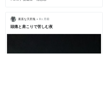
断基準が明確 4. 治療・対処法もかなり重なる ▶ 最も重
要なのは「ペーシング（活動調整）」 ▶ 自律神経のケア
▶ 睡眠障害の治療 ▶ 専門外来での治療 5. いつ病院に相
談す…
•
素直な天邪鬼
8ヶ月前
頭痛と肩こりで苦しむ夜