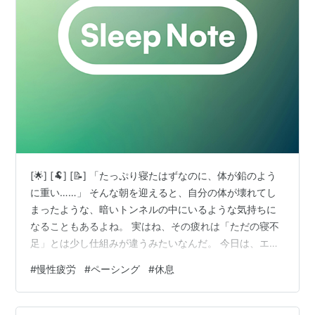
[🌟] [🐏] [📝] 「たっぷり寝たはずなのに、体が鉛のよう
に重い……」 そんな朝を迎えると、自分の体が壊れてし
まったような、暗いトンネルの中にいるような気持ちに
なることもあるよね。 実はね、その疲れは「ただの寝不
足」とは少し仕組みが違うみたいなんだ。 今日は、エネ
ルギーを上手に守りながら過ごすための、羊さんの特別
#
慢性疲労
#
ペーシング
#
休息
なメモをそっと広げてみるね。 [/📝] [🌙] 眠っても取れな
い「特別な疲れ」の正体🌙 なぜ動いた後に「ぐったり」
が続くの？🔍 エネルギーを守る「ペーシング」という休