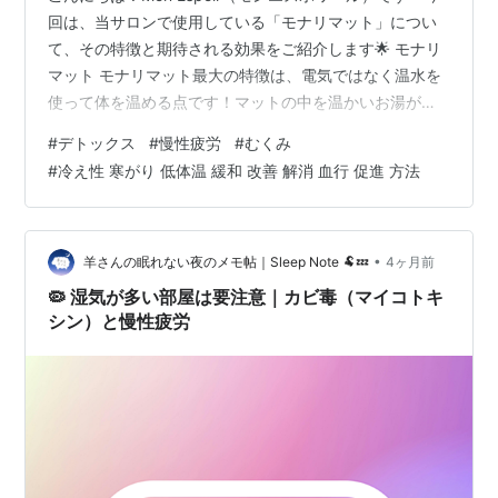
回は、当サロンで使用している「モナリマット」につい
て、その特徴と期待される効果をご紹介します🌟 モナリ
マット モナリマット最大の特徴は、電気ではなく温水を
使って体を温める点です！マットの中を温かいお湯が循
環することで、全身を均一に温め、これにより体温が上
#
デトックス
#
慢性疲労
#
むくみ
昇し代謝が活性化を促します。ヒーターや電熱線を使用
#
冷え性 寒がり 低体温 緩和 改善 解消 血行 促進 方法
していないため、電磁波を受けることなく体を温められ
ます。さらに、難病治療で有名な玉川温泉を上回るホル
ミシス効果を発揮します。3つの有効成分による相乗効果
モナリマットは、温水、テラヘルツ、ゲルマニウムの3つ
•
羊さんの眠れない夜のメモ帖｜Sleep Note 🐏💤
4ヶ月前
の成分が相乗効果を発揮します。こ…
🦠 湿気が多い部屋は要注意｜カビ毒（マイコトキ
シン）と慢性疲労