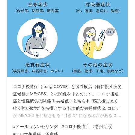
コロナ後遺症（Long COVID）と慢性疲労（特に慢性疲労
症候群／ME-CFS）との関係をまとめます。 コロナ後遺
症と慢性疲労の関係 1. 共通点：どちらも “感染後に長く
続く強い疲労” を特徴とする 代表的な共通症状 2. コロナ
が ME/CFS を発症させる “引き金” になる場合がある 3.
相違点：必ずしも全てのコロナ後遺症が ME/CFS になる
#
メールカウンセリング
#
コロナ後遺症
#
慢性疲労
訳ではない ▶ コロナ後遺症は幅が広い ▶ ME/CFS は診
#
コロナ後遺症 倦怠感