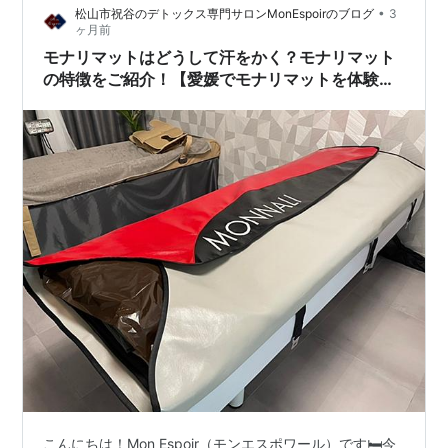
•
松山市祝谷のデトックス専門サロンMonEspoirのブログ
3
み方🌱 ① 「7割」の力で立ち止まる ② 活動の間に「こ
ヶ月前
まめな空白」を置く ③ 自分の「疲労レベル」を客観視
モナリマットはどうして汗をかく？モナリマット
する 📝…
の特徴をご紹介！【愛媛でモナリマットを体験す
るならMon Espoir】
こんにちは！Mon Espoir（モンエスポワール）です🛏今