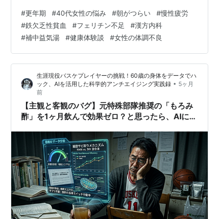
きなきゃ」と焦っているのに、体が動かない。 全身が重
#
更年期
#
40代女性の悩み
#
朝がつらい
#
慢性疲労
くて、どうしても起き上がれないのです。 なんとか無理
#
鉄欠乏性貧血
#
フェリチン不足
#
漢方内科
やり起きて、前日の残りやシリアルを出すだけで精いっ
#
補中益気湯
#
健康体験談
#
女性の体調不良
ぱい。 子どもを送り出した7時30分には、もう限界で、
そのままソファーに倒れ込む毎日。 座っていることすら
できず、「横になるだけ」の日々が、気づけば1年以上続
生涯現役バスケプレイヤーの挑戦！60歳の身体をデータでハ
いていました。 「…
•
ック、AIを活用した科学的アンチエイジング実践録
5ヶ月
前
【主観と客観のバグ】元特殊部隊推奨の「もろみ
酢」を1ヶ月飲んで効果ゼロ？と思ったら、AIに
「疲労が完全に消え失せている」と論破された話