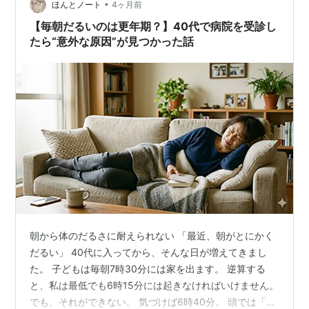
•
の？🔍 脳と神経系に届く微かな影響 健やかな眠りを取り
ほんとノート
4ヶ月前
戻す「空気の整え方」🌱 湿気とカビ毒から寝室を守るス
【毎朝だるいのは更年期？】40代で病院を受診し
テップ 📝…
たら“意外な原因”が見つかった話
朝から体のだるさに耐えられない 「最近、朝がとにかく
だるい」 40代に入ってから、そんな日が増えてきまし
た。 子どもは毎朝7時30分には家を出ます。 逆算する
と、私は最低でも6時15分には起きなければいけません。
でも、それができない。 気づけば6時40分。 頭では「起