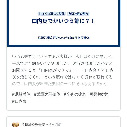
いつも来てくださってるお客様が、今回はやけに早いペ
ースでご予約をいただきました。 どうされましたか？と
お聞きすると 「口内炎ができて」・・・口内炎！？ 口内
炎を治してくれ、という流れではなくて 身体が疲れてる
ので、口内炎が出来た要因の一つにそれもあるのかな、
と。 そういうことでしたか！！ 胃腸の不調から口内炎が
#
尼崎整体
#
武庫之荘整体
#
全身の疲れ
#
慢性疲労
できることはよくありますが 疲れ、ストレス、緊
#
口内炎
張、、、、といったことが積もり積もって身体のどこか
に出ることはあります。 整体をしたからといって、口内
炎が1時間で消失する、なんていうことはありませんが 身
体が楽になった！！と喜んでいただくことができまし
•
浜崎鍼灸整骨院
6ヶ月前