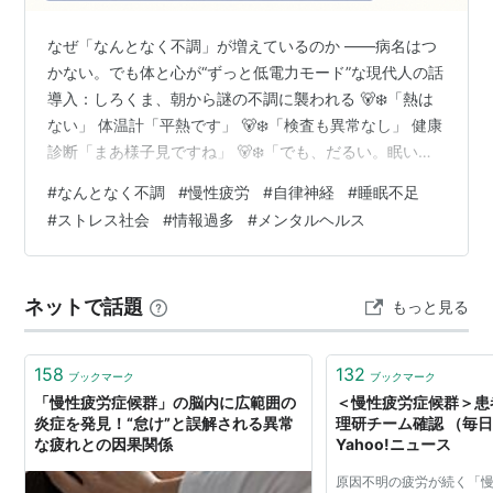
なぜ「なんとなく不調」が増えているのか ――病名はつ
かない。でも体と心が“ずっと低電力モード”な現代人の話
導入：しろくま、朝から謎の不調に襲われる 🐻‍❄️「熱は
ない」 体温計「平熱です」 🐻‍❄️「検査も異常なし」 健康
診断「まあ様子見ですね」 🐻‍❄️「でも、だるい。眠い。
肩こる。頭が重い。やる気が行方不明」 スマホ「通知で
#
なんとなく不調
#
慢性疲労
#
自律神経
#
睡眠不足
す」 仕事「今日中です」 SNS「みんな元気に朝活してま
#
ストレス社会
#
情報過多
#
メンタルヘルス
す」 🐻‍❄️「こっちは朝から生命維持で精いっぱいなんだ
が！？」 今回のテーマは、なぜ『なんとなく不調』が増
えているのかです。 結論から言うと、これは「気のせ
ネットで話題
もっと見る
い」でも「根性不足」でもありません。 現代のなんとな
く…
158
132
ブックマーク
ブックマーク
「慢性疲労症候群」の脳内に広範囲の
＜慢性疲労症候群＞
炎症を発見！“怠け”と誤解される異常
理研チーム確認 （毎日
な疲れとの因果関係
Yahoo!ニュース
原因不明の疲労が続く「