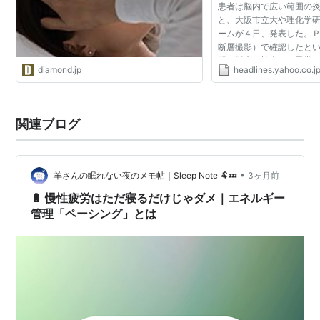
患者は脳内で広い範囲の
と、大阪市立大や理化学
ームが４日、発表した。
断層撮影）で確認したと
群は従来の検査では異常
diamond.jp
headlines.yahoo.co.j
たな診断法や治療法の開
ある。先月２４日...
関連ブログ
•
羊さんの眠れない夜のメモ帖｜Sleep Note 🐏💤
3ヶ月前
🔋 慢性疲労はただ寝るだけじゃダメ｜エネルギー
管理「ペーシング」とは