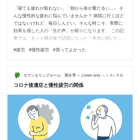
「寝ても疲れが取れない」「朝から体が重だるい…」 そ
んな慢性的な疲れに悩んでいませんか？ 病院に行くほど
ではないけれど、毎日しんどい。そんな時こそ、実際に
効果を感じた人の「生の声」が頼りになります。 この記
事では、ネット掲示板で話題になった「本当に効いた疲
労回復法と神アイテム」を厳選してご紹介します。即効
#
疲労
#
慢性疲労
#
買ってよかった
性のあるグッズから、今日からできる0円習慣まで、あな
たの疲れに合う方法が必ず見つかるはずです。 【身体の
痛み・コリに】即効性重視のケアグッズ 頑固な肩こりに
•
は「スポールバン」 むくみ解消の最終兵器「ゴリラのひ
カウンセリングルーム 聞き専 ～ Listen only ～
8ヶ月前
とつかみ」 バスタイムを変える「クナイプ」 【内側から
コロナ後遺症と慢性疲労の関係
元気に】食べて・飲んで効く回復フ…