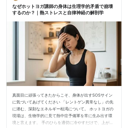
た。 そういう「使い方」をかいつう館で…
なぜホットヨガ講師の身体は生理学的矛盾で崩壊
するのか？｜熱ストレスと自律神経の解剖学
真面目に頑張ってきたからこそ、身体が出すSOSサイン
に気づいてあげてください 「レントゲン異常なし」の先
に潜む、深刻なエネルギー枯渇について。 ホットヨガの
現場は、生物学的に見て熱中症予備軍を常に生み出す環
境と言えます。 手のひらを適切に冷やすだけで、上がっ