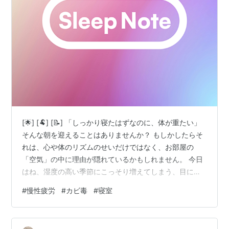
[🌟] [🐏] [📝] 「しっかり寝たはずなのに、体が重たい」
そんな朝を迎えることはありませんか？ もしかしたらそ
れは、心や体のリズムのせいだけではなく、お部屋の
「空気」の中に理由が隠れているかもしれません。 今日
はね、湿度の高い季節にこっそり増えてしまう、目に見
えない「カビの毒」と疲れの関係について、羊さんが調
#
慢性疲労
#
カビ毒
#
寝室
べてきたメモを共有するね。 🐏🌿 [/📝] [🌙] 寝室の「重
い空気」と目に見えない物質 🦠 湿気の中に潜む「マイコ
トキシン」とは？ なぜ「カビ毒」が慢性的な疲れを招く