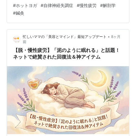
た深部体温を効率よく下げることができます ■ 視点1：
#
ホットヨガ
#
自律神経失調症
#
慢性疲労
#
解剖学
AVA（動静脈吻合）の機能不全と深部体温■ 視点2：交感
#
鍼灸
神経のオーバーフローによる心身のブレーキ故障■ 視点
3：発汗によるミネラル喪失と神経伝達のショート 臨床
30年の知見から、インストラクターが生き残るための物
•
忙しいママの「美容とマインド」最短アップデート
8ヶ月
理的リセット術を、最新の生理学に基づき考察します。
前
詳細はメインサイト記事で…
【脱・慢性疲労】「泥のように眠れる」と話題！
ネットで絶賛された回復法＆神アイテム