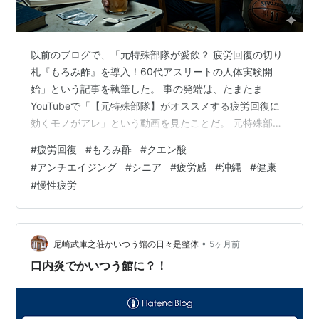
以前のブログで、「元特殊部隊が愛飲？ 疲労回復の切り
札『もろみ酢』を導入！60代アスリートの人体実験開
始」という記事を執筆した。 事の発端は、たまたま
YouTubeで「【元特殊部隊】がオススメする疲労回復に
効くモノがアレ」という動画を見たことだ。 元特殊部隊
員が「警察時代の上司はこれ無しでは廃人みたいになっ
#
疲労回復
#
もろみ酢
#
クエン酸
ていた」とまで語る液体。それが沖縄の「もろみ酢」だ
#
アンチエイジング
#
シニア
#
疲労感
#
沖縄
#
健康
った。元特殊部隊がオススメするのだからガチだろう
#
慢性疲労
と、私はすぐにAmazonで純粋なもろみ酢（1000ml）を
ポチり、人体実験を開始した。 飲みやすくするために果
糖などが添加されたものもあるが、バイオハックの観点
から言えば純粋な原液に限る。昼と…
•
尼崎武庫之荘かいつう館の日々是整体
5ヶ月前
口内炎でかいつう館に？！