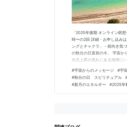
「2025年後期 オンライン瞑想セミ
時〜の2回 詳細・お申し込み
ングとチャクラ」 - 前向き気
の秋分の日直前の今、 宇宙か
次元上昇の流れにある地球にい
が、 その本質をお伝えします
#
宇宙からのメッセージ
#
宇
んでみてくださいね(^^) ・
#
秋分の日 スピリチュアル
ない、…
#
新月のエネルギー
#
2025