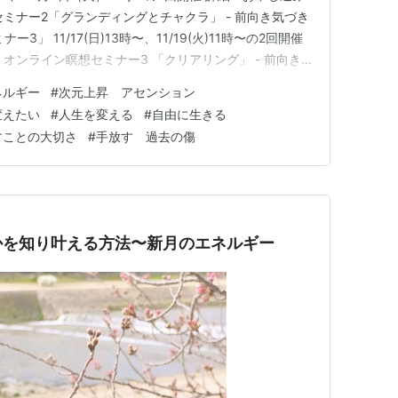
ミナー2「グランディングとチャクラ」 - 前向き気づき
」 11/17(日)13時〜、11/19(火)11時〜の2回開催
オンライン瞑想セミナー3 「クリアリング」 - 前向き
ナー4」 12/1(日)13時〜、12/3(火)11時〜の2回開
ネルギー
#
次元上昇 アセンション
。↓ オンライン瞑想セミナー…
変えたい
#
人生を変える
#
自由に生きる
すことの大切さ
#
手放す 過去の傷
かを知り叶える方法〜新月のエネルギー