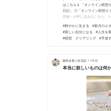
はこちら↓ 「オンライン瞑想セ
日記」 ◎「オンライン瞑想セミナー3
詳細・お申し込みはこちら。↓ 
気づき日記 ◎「オンライン瞑想セミ
#
軽やかに生きる
#
新月のエ
催 詳細・お申し込みはこちら
#
新しい自分になる
#
人生を
#
瞑想 クリアリング
#
手放
•
前向き気づき日記
2年前
本当に欲しいものは何