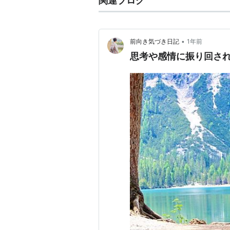
関連ブログ
•
前向き気づき日記
1年前
思考や感情に振り回さ