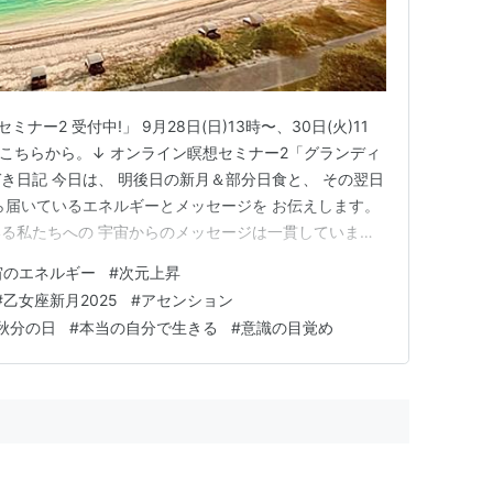
ナー2 受付中!」 9月28日(日)13時〜、30日(火)11
はこちらから。↓ オンライン瞑想セミナー2「グランディ
づき日記 今日は、 明後日の新月＆部分日食と、 その翌日
ら届いているエネルギーとメッセージを お伝えします。
る私たちへの 宇宙からのメッセージは一貫しています
。 本当の自分がわからない、という方も ぜひ最後まで読
宙のエネルギー
#
次元上昇
 今日は穏やかな曇り空が優しい一日でした。 何色とも言え
#
乙女座新月2025
#
アセンション
年秋分の日
#
本当の自分で生きる
#
意識の目覚め