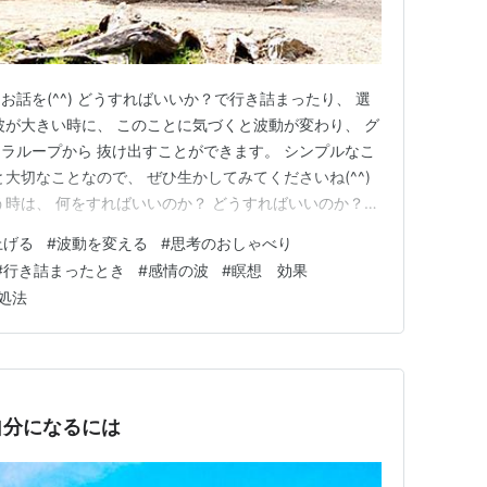
話を(^^) どうすればいいか？で行き詰まったり、 選
波が大きい時に、 このことに気づくと波動が変わり、 グ
ラループから 抜け出すことができます。 シンプルなこ
大切なことなので、 ぜひ生かしてみてくださいね(^^)
う時は、 何をすればいいのか？ どうすればいいのか？の
を手放すこと。 でもじゃあ、もう何もしなくていいの？
上げる
#
波動を変える
#
思考のおしゃべり
、 そうではありません。 そんな時に気づくといいの
#
行き詰まったとき
#
感情の波
#
瞑想 効果
対処法
自分になるには