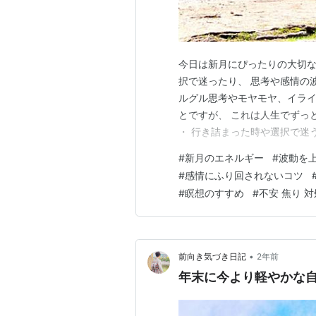
今日は新月にぴったりの大切なお
択で迷ったり、 思考や感情の
ルグル思考やモヤモヤ、イライ
とですが、 これは人生でずっと
・ 行き詰まった時や選択で迷
ループを手放し、 頑張ること
#
新月のエネルギー
#
波動を
行動はいらないのか？というと
#
感情にふり回されないコツ
は、 頑張るのか、 頑張ら…
#
瞑想のすすめ
#
不安 焦り 
•
前向き気づき日記
2年前
年末に今より軽やかな