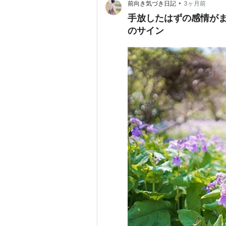
•
前向き気づき日記
3ヶ月前
手放したはずの感情が
のサイン