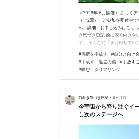
＜2026年 5月開催＞ 新し
（全2回）」ご参加を受付中で
へ。詳細・お申し込みはこちらか
き気づき日記 前に深く向き合
す。 そんな時「まだ癒せてい
ん。 それは成長し、より深い
#
感情を手放す
#
自分と向き
うに見える繰り返しの中で 何が
#
手放す 過去の傷
#
手放す
の傷や、もういらない…
#
瞑想 クリアリング
•
前向き気づき日記
9ヶ月前
今宇宙から降り注ぐイ
し次のステージへ