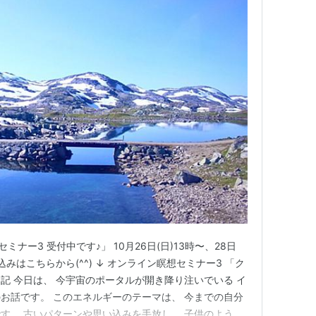
ミナー3 受付中です♪」 10月26日(日)13時〜、28日
し込みはこちらから(^^) ↓ オンライン瞑想セミナー3 「ク
日記 今日は、 今宇宙のポータルが開き降り注いでいる イ
お話です。 このエネルギーのテーマは、 今までの自分
す。 古いパターンや思い込みを手放し、 子供のような