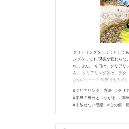
クリアリングをしようとしても
ングをしても 現実が変わらな
れません。 今日は、クリアリ
を。 クリアリングとは、テク
なのです^ ^ 🌱 昨夜は七
せんでしたが、 東北や日本海
#
クリアリング 方法
#
クリ
れませんね(^^) さて、そん
#
本当の自分とつながる
#
本
クリアリング 本当の自分の想
#
手放せない感情
#
心の傷 