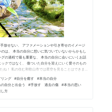
手放せない、 アファメーションや引き寄せのイメージ
いのは、 本当の自分に想いに気づいていないからかもし
ングの過程で最も重要な、 本当の自分に会いにいくお話
ニックではなく、 傷ついた自分を迎えにいく愛そのもの
夕でしたね！ 私の住む和歌山市では星空を見ることはできま
側、北海道あたりでは 見られた方もいらっしゃるかもし
アリング
#
自分を癒す
#
本当の自分
な昨日は、 日曜日に続き、オンラインで 「瞑想セミナー3
当の自分と出会う
#
手放す 過去の傷
#
本当の思い
い…
癒し方