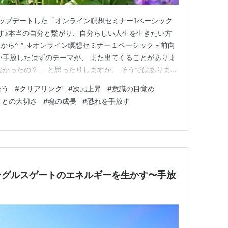
くアップデートした「オンライン瞑想セミナー1ベーシック
す♪本当の自分と繋がり、自分らしい人生を生きたい方
ら^ ^ ↓オンライン瞑想セミナー１ベーシック - 前向
い手放したはずのテーマが、 また出てくることがありま
なかったの？」 と思ったりしますが、 そうではありませ
層や新しい段階に入った サインかもしれません。 同じよ
合う
#
クリアリング
#
次元上昇
#
意識の目覚め
起きているのかを わかりやすく解説しますね(^^) ・ 心
ことの大切さ
#
魂の成長
#
恐れを手放す
ーグルスゲートのエネルギーを生かす〜手放