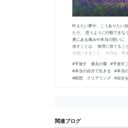
叶えたい夢や、こうありたい自
たり、 思うように行動できな
奥にある痛みや本当の想いに、
放すことは、 無理に捨てるこ
大切にすること。 今日は、手
なる理由と、 そのヒントのお話で
#
手放す 過去の傷
#
手放す
リアリング」の 「第2回 手
#
本当の自分で生きる
#
本当
ました皆様、 ありがとうご…
#
瞑想 クリアリング
#
自分
関連ブログ