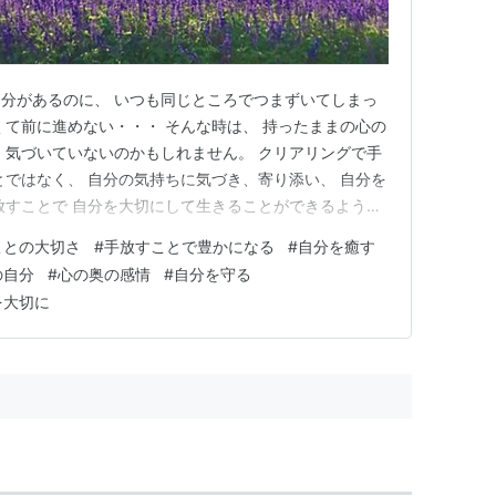
分があるのに、 いつも同じところでつまずいてしまっ
くて前に進めない・・・ そんな時は、 持ったままの心の
 気づいていないのかもしれません。 クリアリングで手
とではなく、 自分の気持ちに気づき、寄り添い、 自分を
放すことで 自分を大切にして生きることができるように
す(^^) 🌱 今日は日曜日に続き、 「瞑想セミナー3 ク
ことの大切さ
#
手放すことで豊かになる
#
自分を癒す
放す方法」を開催しました。 日曜日と本日ご参加いただき
の自分
#
心の奥の感情
#
自分を守る
を大切に