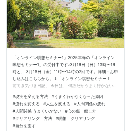
「オンライン瞑想セミナー1」2025年春の「オンライン
瞑想セミナー1」の受付中です♪3月16日（日）13時〜16
時と、 3月18日（金）11時〜14時の2回です。詳細・お申
し込みはこちらから。↓「オンライン瞑想セミナー１ -
前向き気づき日記」 今日は、 何故だかうまく行かない、
人間関係で疲れる、 夢がなかなか実現しない、 現実がハ
#
現実を変える方法
#
うまく行かなくなった原因
ードで辛い、 周りに振り回されてしまう、と感じる時
#
流れを変える
#
人生を変える
#
人間関係の疲れ
に、 それを優しいもの、 穏やかで心地よいものに変えて
#
人間関係 うまくいかない
#
心の傷 癒し方
いくには どうすればいいか？についてお話しします。 こ
#
クリアリング 方法
#
瞑想 クリアリング
れは誰にとっても大切なことなので、 ちょっと長くなり
#
自分を癒す
ましたが、 ぜひ読んでみてくださいね^ ^ ・ 生きて…