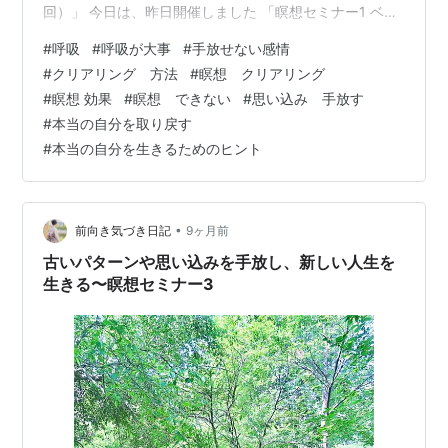
回）」 今日は、昨日開催しました 「瞑想セミナー1 ベー
シック第1回」のお話から、 呼吸の大切さについてのお話
#
呼吸
#
呼吸が大事
#
手放せない感情
です。 「人の反応が気になって、自分の本音が出せな
#
クリアリング 方法
#
瞑想 クリアリング
い」 「役に立たない自分には価値がない」など、 もう手
#
瞑想 効果
#
瞑想 できない
#
思い込み 手放す
放したいことがあるのに、 なかなか手放せない・・・。
#
本当の自分を取り戻す
それはもしかすると 呼吸が浅くなっていることが原因か
#
本当の自分を生きるためのヒント
もしれません。 どうして呼吸が“手放すこと”と深く関係
して…
•
前向き気づき日記
9ヶ月前
古いパターンや思い込みを手放し、新しい人生を
生きる〜瞑想セミナー3