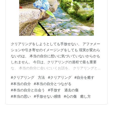
クリアリングをしようとしても手放せない、 アファメー
ションや引き寄せのイメージングをしても 現実が変わら
ないのは、 本当の自分に想いに気づいていないからかも
しれません。 今日は、クリアリングの過程で最も重要
な、 本当の自分に会いにいくお話を。 クリアリングと
は、テクニックではなく、 傷ついた自分を迎えにいく愛
#
クリアリング 方法
#
クリアリング
#
自分を癒す
そのものなのです^ ^ 🌱 昨夜は七夕でしたね！ 私の住む
#
本当の自分
#
本当の自分とつながる
和歌山市では星空を見ることはできませんでしたが、 東
#
本当の自分と出会う
#
手放す 過去の傷
北や日本海側、北海道あたりでは 見られた方もいらっし
#
本当の思い
#
手放せない感情
#
心の傷 癒し方
ゃるかもしれませんね(^^) さて、そんな昨日は、 日曜日
に続き、オンラインで 「瞑想セミナー3 クリアリング 本
当の自分の想い…