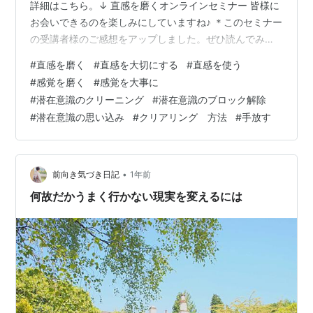
詳細はこちら。↓ 直感を磨くオンラインセミナー 皆様に
お会いできるのを楽しみにしていますね♪ ＊このセミナー
の受講者様のご感想をアップしました。ぜひ読んでみて
くださいね♪ ↓直感を磨くセミナーのご感想 - 前向き気づ
#
直感を磨く
#
直感を大切にする
#
直感を使う
き日記 今日は、 潜在意識の癒しや手放したいことを ス
#
感覚を磨く
#
感覚を大事に
ムーズに行うために大事なことについてお話しします。
#
潜在意識のクリーニング
#
潜在意識のブロック解除
それには感覚が大事で、 感覚や直感は後天的に磨くこと
#
潜在意識の思い込み
#
クリアリング 方法
#
手放す
ができます。 でも、感覚と思考、エゴなどの見分けが難
しかったり、 どうして感覚を磨くと手放すことがスムー
ズになる…
•
前向き気づき日記
1年前
何故だかうまく行かない現実を変えるには