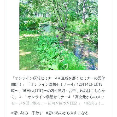
「オンライン瞑想セミナー4＆直感を磨くセミナーの受付
開始！」 「オンライン瞑想セミナー4」12月14日(日)13
時〜、16日(火)11時〜の2回 詳細・お申し込みはこちらか
ら。↓ 「 オンライン瞑想セミナー4 「高次元からのメッ
セージを受け取る」 - 前向き気づき日記 」 ＊瞑想セミナ
ーは1〜4まであります。必ず1から順に受講してくださ
#
思い込み 手放す
#
思い込みから自由になる
い。 「オンラインセミナー・直感を磨く」 12月21日