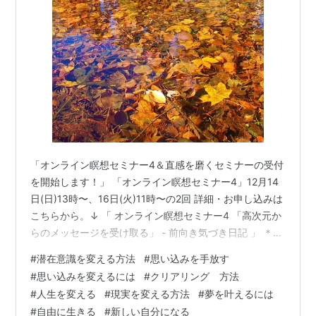
「オンライン瞑想セミナー4＆直感を磨くセミナーの受付
を開始します！」 「オンライン瞑想セミナー4」12月14
日(日)13時〜、16日(火)11時〜の2回 詳細・お申し込みは
こちらから。↓ 「 オンライン瞑想セミナー4 「高次元か
らのメッセージを受け取る」 - 前向き気づき日記 」 ＊瞑
想セミナーは1〜4まであります。必ず1から順に受講して
#
潜在意識を変える方法
#
思い込みを手放す
ください。 「オンラインセミナー・直感を磨く」 12月21
#
思い込みを変えるには
#
クリアリング 方法
日（日）13時〜、23日（火）11時〜の2回 詳細・お申し
#
人生を変える
#
現実を変える方法
#
夢を叶えるには
込みはこちらから。↓ 「直感を磨くオンラインセミナ
#
自由に生きる
#
新しい自分になる