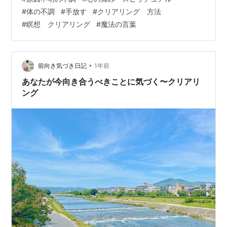
いこと、整えることをやっているのに、 なかなか思うよ
#
体の不調
#
手放す
#
クリアリング 方法
うに元気にならない・・・ そんな時、体を治したいな
#
瞑想 クリアリング
#
魔法の言葉
ら、 まずは「ごめんね」から、です。 例えば、心でも体
でも、 自分が人に傷つけられたと感じた時、 なぜ悲しい
のか、傷ついた…
•
前向き気づき日記
1年前
あなたが今向き合うべきことに気づく〜クリアリ
ング