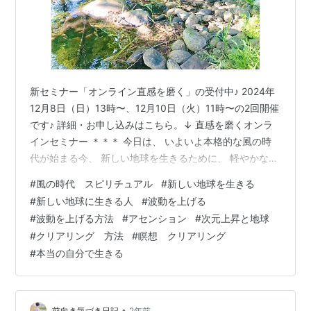
新セミナー「オンライン直感を磨く」の受付中♪ 2024年
12月8日（日）13時〜、12月10日（火）11時〜の2回開催
です♪ 詳細・お申し込みはこちら。↓ 直感を磨くオンラ
インセミナー ＊＊＊ 今日は、 いよいよ本格的な風の時
代が始まる今、 新しい地球を生きるために、 軽やかな新
しい地球の波動と調和する自分になっていくには、 とい
#
風の時代 スピリチュアル
#
新しい地球を生きる
うお話です。 波動が調和することで引き寄せ合うのは も
#
新しい地球に生きる人
#
波動を上げる
うよくご存知だと思いますが、 これまでのしがらみや権
#
波動を上げる方法
#
アセンション
#
次元上昇と地球
力、お金などに縛られた世界ではなく、 自由で豊かで安
#
クリアリング 方法
#
瞑想 クリアリング
心の中で生きる世界に生きるには、 その波動で在ること
#
本当の自分で生きる
が大事です。 もっと自由に優しい世界に生きたい、 新し
い地…
•
前向き気づき日記
2年前