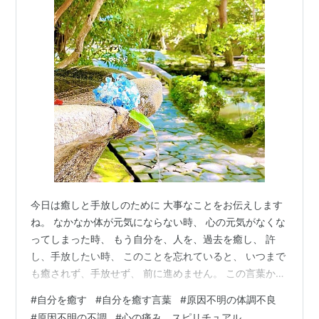
今日は癒しと手放しのために 大事なことをお伝えします
ね。 なかなか体が元気にならない時、 心の元気がなくな
ってしまった時、 もう自分を、人を、過去を癒し、 許
し、手放したい時、 このことを忘れていると、 いつまで
も癒されず、手放せず、 前に進めません。 この言葉から
始めてみると 自然に癒され、手放すことができますよ
#
自分を癒す
#
自分を癒す言葉
#
原因不明の体調不良
(^^) ・ 体調が悪くて、 色々体にいいことや、 体に優し
#
原因不明の不調
#
心の痛み スピリチュアル