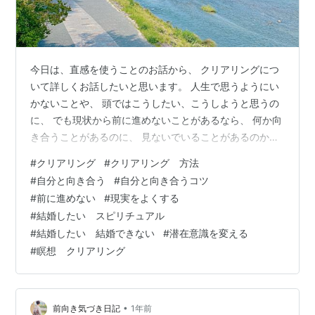
今日は、直感を使うことのお話から、 クリアリングにつ
いて詳しくお話したいと思います。 人生で思うようにい
かないことや、 頭ではこうしたい、こうしようと思うの
に、 でも現状から前に進めないことがあるなら、 何か向
き合うことがあるのに、 見ないでいることがあるのかも
しれません。 向き合うことがある時の感覚や、 向き合う
#
クリアリング
#
クリアリング 方法
準備ができる時、できていない時について、 どんな向き
#
自分と向き合う
#
自分と向き合うコツ
合うテーマがあるのか？などについて お話します。 ぜひ
#
前に進めない
#
現実をよくする
参考にしてみてくださいね(^^) ・ 直感を磨こう、使おう
#
結婚したい スピリチュアル
と意識して練習していると、 自分が普段無意識で、 いか
#
結婚したい 結婚できない
#
潜在意識を変える
に思考を使っているかに気づきます。 これはとても大事
#
瞑想 クリアリング
なことで、 多…
•
前向き気づき日記
1年前