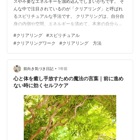
スや不要なエネルギーを溜め込んでしまいがちです。 そ
んな中で注目されているのが「クリアリング」と呼ばれ
るスピリチュアルな手法です。 クリアリングは、自分自
身の内側や空間、エネルギーを清めて、本来の自分らし
さを取り戻すサポートをしてくれます。 心がモヤモヤし
#
クリアリング
#
スピリチュアル
たり、人間関係で疲れてしまったとき、クリアリングを
#
クリアリングワーク
#
クリアリング 方法
取り入れることで気持ちがリセットされるのを実感でき
るでしょう。 この記事では、クリアリングの意味や効
果、実践方法などを詳しく解説します。 初心者の方でも
わかりやすいよう、スピリチュアルな視点から具体的な
•
前向き気づき日記
1年前
コツや体験談も交えてご紹介します。 クリア…
心と体を癒し手放すための魔法の言葉｜前に進め
ない時に効くセルフケア