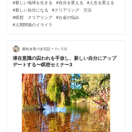
#
新しい地球を生きる
#
自分を変える
#
人生を変える
（日）13時〜、23日（火）11時〜の2回 詳細・お申し込
#
新しい自分になる
#
クリアリング 方法
みはこちらから。↓ 「直感を磨くオンラインセミナー」
#
瞑想 クリアリング
#
お金の悩み
＊直感セミナーは瞑想セミナーを受講していなくても受
#
人間関係のイライラ
講していただけます。 ＊両セミナーは日曜日と火…
•
前向き気づき日記
9ヶ月前
潜在意識の囚われを手放し、新しい自分にアップ
デートする〜瞑想セミナー3