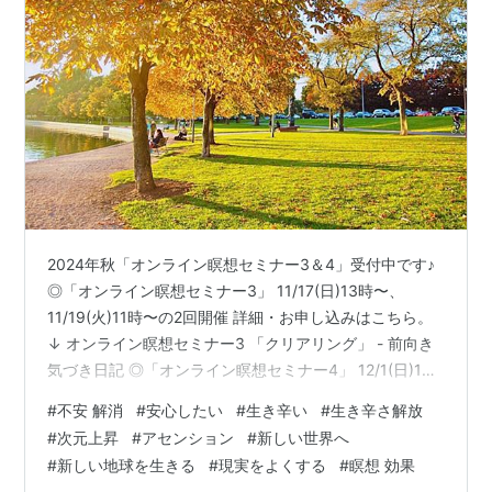
2024年秋「オンライン瞑想セミナー3＆4」受付中です♪
◎「オンライン瞑想セミナー3」 11/17(日)13時〜、
11/19(火)11時〜の2回開催 詳細・お申し込みはこちら。
↓ オンライン瞑想セミナー3 「クリアリング」 - 前向き
気づき日記 ◎「オンライン瞑想セミナー4」 12/1(日)13
時〜、12/3(火)11時〜の2回開催 詳細・お申し込みはこち
#
不安 解消
#
安心したい
#
生き辛い
#
生き辛さ解放
ら。↓ オンライン瞑想セミナー4 「高次元からのメッセ
#
次元上昇
#
アセンション
#
新しい世界へ
ージを受け取る」 - 前向き気づき日記 ＊瞑想セミナーは
#
新しい地球を生きる
#
現実をよくする
#
瞑想 効果
必ず1から順に受講してください。 今日は、 不信感や欠