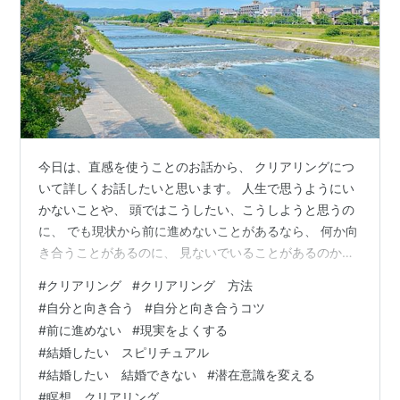
今日は、直感を使うことのお話から、 クリアリングにつ
いて詳しくお話したいと思います。 人生で思うようにい
かないことや、 頭ではこうしたい、こうしようと思うの
に、 でも現状から前に進めないことがあるなら、 何か向
き合うことがあるのに、 見ないでいることがあるのかも
しれません。 向き合うことがある時の感覚や、 向き合う
#
クリアリング
#
クリアリング 方法
準備ができる時、できていない時について、 どんな向き
#
自分と向き合う
#
自分と向き合うコツ
合うテーマがあるのか？などについて お話します。 ぜひ
#
前に進めない
#
現実をよくする
参考にしてみてくださいね(^^) ・ 直感を磨こう、使おう
#
結婚したい スピリチュアル
と意識して練習していると、 自分が普段無意識で、 いか
#
結婚したい 結婚できない
#
潜在意識を変える
に思考を使っているかに気づきます。 これはとても大事
#
瞑想 クリアリング