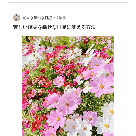
乏感、失う恐れなどから自由になり、 安心感や満ち足り
た気持ちで 毎日を生きら…
•
前向き気づき日記
2年前
苦しい現実を幸せな世界に変える方法