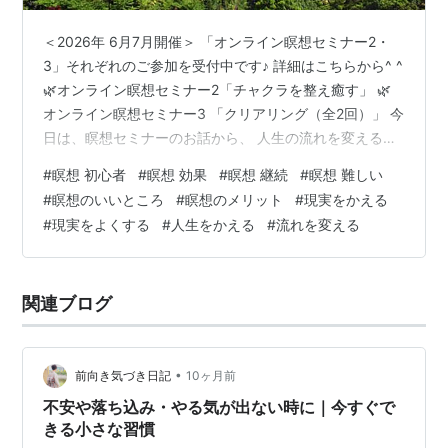
＜2026年 6月7月開催＞ 「オンライン瞑想セミナー2・
3」それぞれのご参加を受付中です♪ 詳細はこちらから^ ^
🌿オンライン瞑想セミナー2「チャクラを整え癒す」 🌿
オンライン瞑想セミナー3 「クリアリング（全2回）」 今
日は、瞑想セミナーのお話から、 人生の流れを変える方
法についてお話しします。 今のままではなく、人生を変
#
瞑想 初心者
#
瞑想 効果
#
瞑想 継続
#
瞑想 難しい
えたい、 今感じている不安やストレスをどうにかした
#
瞑想のいいところ
#
瞑想のメリット
#
現実をかえる
い、 現実をもっと楽しい人生、望むものにしたい、 と思
#
現実をよくする
#
人生をかえる
#
流れを変える
って頑張っているつもりなのに、 なかなか変わらな
い・・・ そんな現実を変えるには、 根性や努力でどうに
かしようとするのではなく、 現実が変わることが可能な
関連ブログ
状態にするこ…
•
前向き気づき日記
10ヶ月前
不安や落ち込み・やる気が出ない時に｜今すぐで
きる小さな習慣