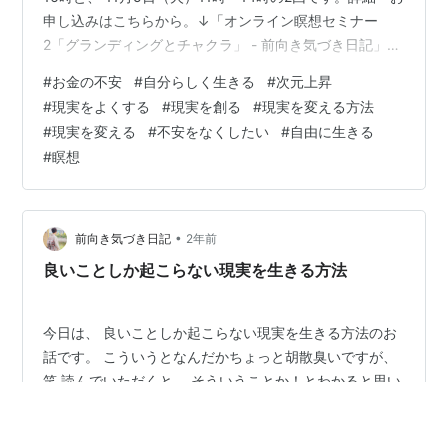
申し込みはこちらから。↓「オンライン瞑想セミナー
2「グランディングとチャクラ」 - 前向き気づき日記」皆
様にお会いできるのを楽しみにしていますね♪＊瞑想セミ
#
お金の不安
#
自分らしく生きる
#
次元上昇
ナーは必ず1から順に受講してください。 今日は、 仕事
#
現実をよくする
#
現実を創る
#
現実を変える方法
や収入、愛、 他人からの評価や存在価値などを失うこと
#
現実を変える
#
不安をなくしたい
#
自由に生きる
を恐れ、 本当の自分のままを生きられなかったり、 現実
#
瞑想
を生きることが大変だと感じたり、 未来が不安だと思っ
たりすることから、 どうすれば自由になれるのか？につ
いてのお…
•
前向き気づき日記
2年前
良いことしか起こらない現実を生きる方法