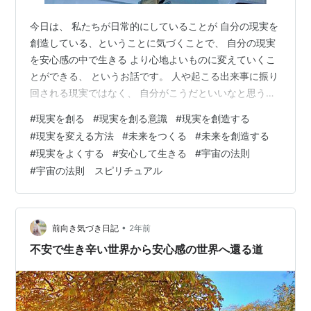
今日は、 私たちが日常的にしていることが 自分の現実を
創造している、ということに気づくことで、 自分の現実
を安心感の中で生きる より心地よいものに変えていくこ
とができる、 というお話です。 人や起こる出来事に振り
回される現実ではなく、 自分がこうだといいなと思う自
分や未来を、 自由に軽やかに選択し、現実にしましょう♪
#
現実を創る
#
現実を創る意識
#
現実を創造する
それは難しいことではなく、 誰にでもできることなので
#
現実を変える方法
#
未来をつくる
#
未来を創造する
す(^^) ・ 今日も朝から気持ちのいい冬晴れの一日でし
#
現実をよくする
#
安心して生きる
#
宇宙の法則
た。 部屋に深く届く柔らかな太陽の光を見るたび もう冬
#
宇宙の法則 スピリチュアル
なのだなぁと感じます。 この穏やかな感じがとても好き
です♪ 昨日、今年のセミナーが全て終わり、ひと段落し、
この後しば…
•
前向き気づき日記
2年前
不安で生き辛い世界から安心感の世界へ還る道