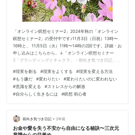
「オンライン瞑想セミナー2」2024年秋の「オンライン
瞑想セミナー2」の受付中です♪11月3日（日祝）13時〜
16時と、 11月5日（火）11時〜14時の2回です。詳細・お
申し込みはこちらから。↓「オンライン瞑想セミナー
2「グランディングとチャクラ」 - 前向き気づき日記」皆
様にお会いできるのを楽しみにしていますね♪＊瞑想セミ
#
現実を創る
#
現実をよくする
#
現実を変える方法
ナーは必ず1から順に受講してください。 今日は、昨日の
#
もう嫌だ
#
変わりたい
#
変わりたいのに変われない
お話の、 自分で自分が生きる現実世界を創造している、
#
意識を変える
#
ストレスからの解放
ということを 潜在意識レベルで受け入れることで、 自分
#
自分らしく生きるには
#
瞑想 初心者
が生きる現実世界を変えていくことができる、 というこ
とについて、 より詳しくお話したいと思います。 最後に
は今す…
•
前向き気づき日記
2年前
お金や愛を失う不安から自由になる秘訣〜三次元
意識からの目覚め