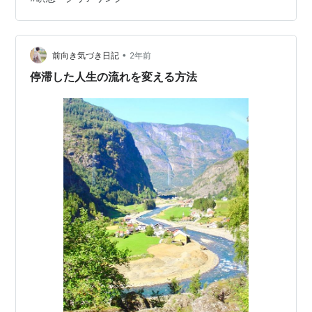
なことで、 多…
•
前向き気づき日記
2年前
停滞した人生の流れを変える方法