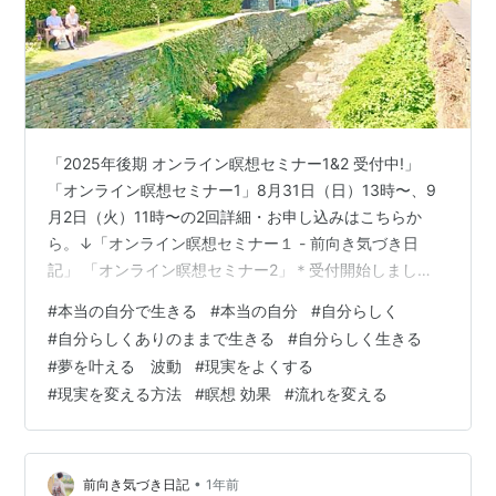
「2025年後期 オンライン瞑想セミナー1&2 受付中!」
「オンライン瞑想セミナー1」8月31日（日）13時〜、9
月2日（火）11時〜の2回詳細・お申し込みはこちらか
ら。↓「オンライン瞑想セミナー１ - 前向き気づき日
記」 「オンライン瞑想セミナー2」＊受付開始しまし
た！9月28日(日)13時〜、30日(火)11時〜の2回 詳細・お
#
本当の自分で生きる
#
本当の自分
#
自分らしく
申し込みはこちらから。↓ オンライン瞑想セミナー2「グ
#
自分らしくありのままで生きる
#
自分らしく生きる
ランディングとチャクラ」 - 前向き気づき日記 この数
#
夢を叶える 波動
#
現実をよくする
日、長い記事が続いたので、 今日はシンプルに書こうと
#
現実を変える方法
#
瞑想 効果
#
流れを変える
思います^ ^ 本当に生きたい人生、本当に欲しいもの、
自分らしい人生を手に入れる方法、 こうありたい自分…
•
前向き気づき日記
1年前