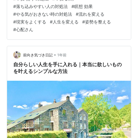
かわからない、などの状態の時に、 まずするといいこ
#
落ち込みやすい人の対処法
#
瞑想 効果
と、 これだけでも流れが変わる、ということをお話しし
#
やる気がおきない時の対処法
#
流れを変える
ます。 とても簡単で、誰でも今すぐできることですが、
#
現実をよくする
#
人生を変える
#
姿勢を整える
みんな気にせずスルーしています。 でも効果は絶大なの
#
心配さん
で、 ぜひ読んで、試してみてくださいね(^^) 瞑想…
•
前向き気づき日記
1年前
自分らしい人生を手に入れる｜本当に欲しいもの
を叶えるシンプルな方法