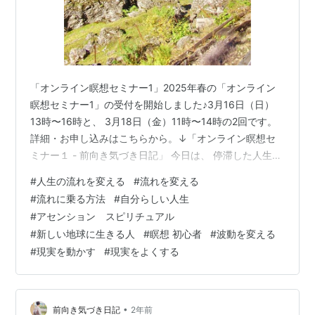
「オンライン瞑想セミナー1」2025年春の「オンライン
瞑想セミナー1」の受付を開始しました♪3月16日（日）
13時〜16時と、 3月18日（金）11時〜14時の2回です。
詳細・お申し込みはこちらから。↓「オンライン瞑想セ
ミナー１ - 前向き気づき日記」 今日は、 停滞した人生の
流れを変える方法のお話です。 もっと自由に自分らしく
#
人生の流れを変える
#
流れを変える
生きたいけれど、 なかなか変われない、 流れを変えたい
#
流れに乗る方法
#
自分らしい人生
けれどどうすればいいのかわからない、 という時の注意
#
アセンション スピリチュアル
点と、 自分が望む流れにつながっていくための方法を お
#
新しい地球に生きる人
#
瞑想 初心者
#
波動を変える
話しします。 もっとこんな人生を生きたい、 こんな自分
#
現実を動かす
#
現実をよくする
になりたいと思う方、 また、新しい地球へ進みたいと思
う方…
•
前向き気づき日記
2年前