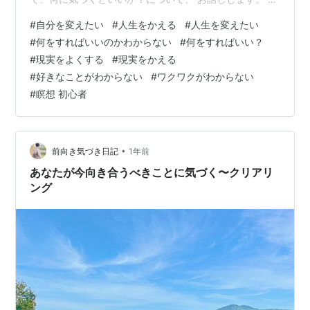
の問いの答え、方法があります。 このことに気づくと、
#
自分を変えたい
#
人生をかえる
#
人生を変えたい
もうどうにかするための方法を 探さなくてもよくなり、
#
何をすればいいのかわからない
#
何をすればいい？
現実を変えていくことができ、 人生をもっと自分らしく
#
現実をよくする
#
現実をかえる
楽しめるようになりますよ(^^) ちょっと長くなりました
#
好きなことがわからない
#
ワクワクがわからない
が、 ぜひ最後まで読んでみてくださいね。 ・ 今日は雲
#
瞑想 初心者
が多めの空の向こうに、 優しい青空が見える穏やかな一
日でした。…
•
前向き気づき日記
1年前
あなたが今向き合うべきことに気づく〜クリアリ
ング