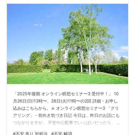
「2025年後期 オンライン瞑想セミナー3 受付中！」 10
月26日(日)13時〜、28日(火)11時〜の2回 詳細・お申し
込みはこちらから。↓ オンライン瞑想セミナー3 「クリ
アリング」 - 前向き気づき日記 今日は、昨日のお話にも
つながりますが、 不安や心配事でいっぱいだったり、 落
ち込みやすい、憂鬱、やる気が出ない、 どうすればいい
#
不安 焦り 対処法
#
不安 解消