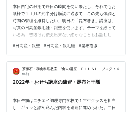
本日自宅の雑用で終日の時間を使い果たし、それでもお
陰様で１１月の約半分は順調に過ぎて、この先も体調と
時間の管理を維持したい。明日の「昆布巻き」講座は、
写真の日高産銀毛鮭・銀聖を使います。テーマを絞って
いる為、普段はお伝え出来ない細かなこともお話しした
いと思っています。このブログは滅多に肉類の写真を載
#
日高産・銀聖
#
日高産・銀毛鮭
#
昆布巻き
せず、それは、どぉしても魚や野菜のように原形ではな
く、多分切り分けた生肉になり、お人により、お目汚し
と思われることを避けたい為。写真は載せませんが安城
•
茶懐石・和食料理教室 '食'の講座 ＦＬＵＳＨ ブログ
4
牛のローストビーフ用もも肉を使います。どちらも楽し
年前
みにお越し下さいね。では、皆様お健やかに良い週末
2022年・おせち講座の練習・昆布と干瓢
を！来週まで、ごきげんよう～。新しいホームページも
ご…