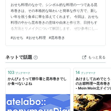
おせち料理のなかで、シンボル的な料理の一つである昆
布巻きは、その本格的な味わいと簡単な作り方で、新し
い年を祝う食卓に華を添えてくれます。 今回は、おせち
料理の中から昆布巻きの意味や由来と作り方、日持ちす
る方法とリメイクについて解説します。 ぜひ参考にし
て、お家で本格的な昆布巻きを作ってくださいね。 ***目
#
おせち
#
おせち料理
#
昆布巻き
次*** おせち昆布巻きの意味や由来は？ 由来 意味 昆布の
栄養は？ おせち昆布巻きの簡単なのに本格的な作り方
は？ 昆布巻きの作り方 おせち昆布巻きの日持ちする方法
ネットで話題
もっと見る
とリメイクは？ 日持ちする方法 リメイクアイデア まと
め おせち昆布巻きの意味や由来は？ 昆布に鮭やニシンな
どの魚介類を巻いた、…
103
14
ブックマーク
ブックマーク
かんぴょうって餅巾着と昆布巻きでし
あけましておめでとうご
か食べないよね
のお節料理〜昆布巻き
- Moin Moin北ド
イツで暮らしはじめま