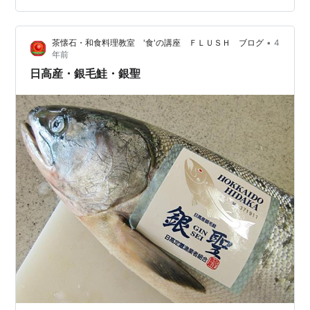
由⑤：民族大移動 ⇒どこに行くにも、目的地＆道中が混
んでます。。。（泣）特に理由③。これを口にしなきゃ
•
茶懐石・和食料理教室 '食'の講座 ＦＬＵＳＨ ブログ
4
いけないのが納得できず苦痛に感じます。区切りを大切
年前
にするのは理解出来ますが、『おめでたい』が理解でき
日高産・銀毛鮭・銀聖
ない。。。逆に、唯一の楽しみは親族…