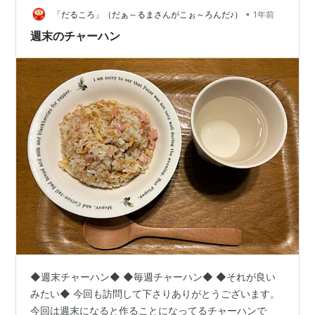
•
https://flush91.main.jp/wordpress/
「だるころ」（だぁ～るまさんがこぉ～ろんだ♪）
1年前
https://flush91chakaiseki.jp/ 個人レッスン専…
週末のチャーハン
◆週末チャーハン◆ ◆毎週チャーハン◆ ◆それが良い
みたい◆ 今回も訪問して下さりありがとうございます。
今回は週末になると作ることになってるチャーハンで