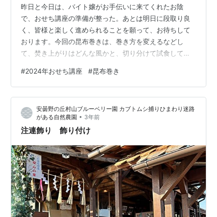
昨日と今日は、バイト嬢がお手伝いに来てくれたお陰
で、おせち講座の準備が整った。あとは明日に段取り良
く、皆様と楽しく進められることを願って、お待ちして
おります。今回の昆布巻きは、巻き方を変えるなどし
て、焚き上がりはどんな風かと、切り分けて試食してみ
た。写真を拡大されたら、右下鮭の巻き方がいつもと違
#
2024年おせち講座
#
昆布巻き
うとお分かり頂けるかも。他にも、せっかくなので色々
試した結果、特に問題はなかったような、、、。教室で
お話ししますね。明日のお天気予報は良さそうで有難
安曇野の丘村山ブルーベリー園 カブトムシ捕りひまわり迷路
く、どうぞお気を付けてお越し下さいませ。では、また
•
がある自然農園
3年前
明日！食`の講座 ＦＬＵＳＨ
注連飾り 飾り付け
https://flush91chakaiseki.jp/ 個人レッスン専用…