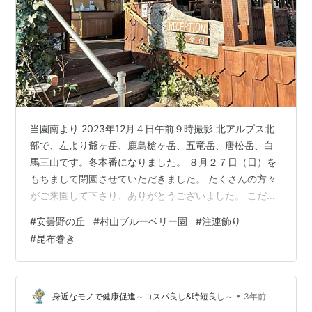
当園南より 2023年12月４日午前９時撮影 北アルプス北
部で、左より爺ヶ岳、鹿島槍ヶ岳、五竜岳、唐松岳、白
馬三山です。冬本番になりました。 ８月２７日（日）を
もちまして閉園させていただきました。 たくさんの方々
がご来園して下さり、ありがとうございました。 こだわ
りの無農薬で硫黄粉や有機・化学肥料を使わず自然栽培
#
安曇野の丘
#
村山ブルーベリー園
#
注連飾り
に徹している当園をご利用下さり、楽しんで下さったこ
#
昆布巻き
とに感謝いたします。 お客様の中には、遠くは海外の
方、毎年のように来園される方、今年だけで何回もリピ
ートされ中には７回も来園された方、初めての方でブル
ーベリーの魅力を知っていただいた方、摘んできたブル
•
身近なモノで健康促進～コスパ良し&時短良し～
3年前