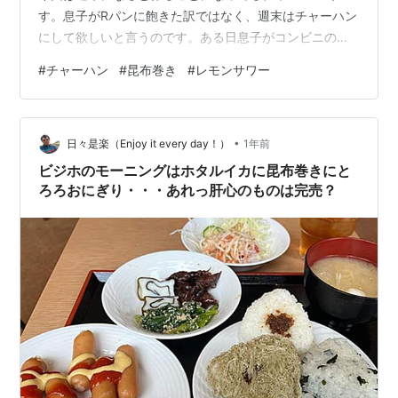
す。息子がRパンに飽きた訳ではなく、週末はチャーハン
にして欲しいと言うのです。ある日息子がコンビニのチ
ャーハンを食べて僕に一言「チチの作ったチャーハンの
#
チャーハン
#
昆布巻き
#
レモンサワー
方が美味しい」って言ったんです。それから、週末はチ
ャーハンってなってる次第です。 ●息子のチャーハン ロ
ースハムとチキンラーメンのチャーハン 休みの日なの
•
で、ニンニクたっぷり目に入れて炒めてまーす。 パック
日々是楽（Enjoy it every day！）
1年前
ごはんを冷凍してますが、パックごはんを2パック食べた
ビジホのモーニングはホタルイカに昆布巻きにと
いとか言うのでそうしてます。 食べ過…
ろろおにぎり・・・あれっ肝心のものは完売？