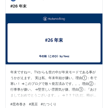
こに来ようと思ったのはゴボウ茶が欲しかったか…
#26 年末
年末ですねー。TVからも世の中が年末モードである事が
うかがえます。 実は私、年末年始が嫌い。理由①：冬で
寒い！ ⇒このブログで散々発言済みです。。。理由②：
行事事が嫌い。 ⇒堅苦しい雰囲気が嫌。理由③：『あけ
ましておめでとうございます。』 ⇒？？？(ただ、時が流
れただけ！！！)理由④：お金がかかる。 ⇒たまの贅沢
#
昆布巻き
#
黒豆
#
たつくり
はいいが、普段より物の値段が高くなってませんか？理