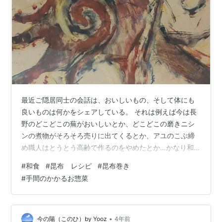
最近ご隠居同士の会話は、おいしいもの、そして体にも
良いものは何かをシェアしている。 それは例えば今は長
野のどこどこの蕪がおいしいとか、どこどこの磨きニシ
ンの煮物がそろそろ売りに出てくるとか、アユのこぶ締
め職人はとうとう高齢で作るのをやめたとか…かなり和
食の美食オタクな会話。 近くの昆布問屋さんが小売りも
#
和食
#
昆布 レシピ
#
昆布巻き
していて、ちょっと一見さんが入るには勇気のいるお店
#
手間のかかるお惣菜
だが、そこに昆布料理の美味しいお惣菜があることを先
輩ご隠居から教えてもらい、寄ってみた。 色々なお惣菜
や小さなお握りの数々と味見を振舞ってもらい、何を求
めたらよいかわからなくなってしまったが、そもそもこ
•
今の陽（このひ）by Yooz
4年前