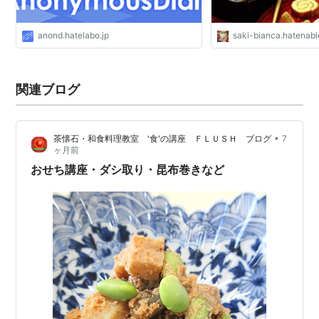
anond.hatelabo.jp
saki-bianca.hatenab
関連ブログ
•
茶懐石・和食料理教室 '食'の講座 ＦＬＵＳＨ ブログ
7
ヶ月前
おせち講座・ダシ取り・昆布巻きなど