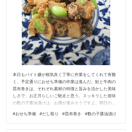
本日もバイト嬢が根気良く丁寧に作業をしてくれて有難
く、予定通りにおせち準備の作業は進んだ。鮭と牛肉の
昆布巻きは、それぞれ素材の特徴と旨みを活かした美味
しさで、お正月らしいご馳走と思う。スッキリした後味
の数の子醤油漬けは、お酒が進みそうですよ。明日の天
気予報は晴れるそうで、ご参加予定の皆様、どうぞお気
#
おせち準備
#
だし取り
#
昆布巻き
#
数の子醤油漬け
を付けてお越し下さいませ。数の子、昆布巻きは撮り忘
れ、写真は秋の懐石・零余子・レンコン・枝豆の和え
物。では、また明日！`食`の講座 ＦＬＵＳＨ 最新サイト