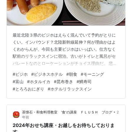
最近北陸３県のビジホはえらく混んでいて予約がとりに
くい。インバウンド？北陸新幹線延伸？何が理由かはよ
くわからんが、今回も主要ビジホはいっぱい。仕方なく
駅前のリラックスインに宿泊。古いがトイレと風呂がセ
パレートなのとローケーションがチョイス理由だ。 悲し
いかな？ホテルに戻れば仕事が待っている。シャワーで
#
ビジホ
#
ビジネスホテル
#
朝食
#
モーニング
スッキリしたら一気に済ませちゃうかっ。相棒は缶チュ
#
富山
#
ホタルイカ
#
昆布巻き
#
鱒寿司
ーハイ「-196°マンゴー&オレンジ」だ。こんなPCの雑仕
#
とろろおにぎり
#
ホテルリラックスイン
事飲まずにはやってられんだろう！ ビジホの楽しみとい
えば唯一かな？モーニングだ。う〜ん、安宿だけにあま
り期待はしてこなかったが一見してバイキングのメニュ
•
茶懐石・和食料理教室 '食'の講座 ＦＬＵＳＨ ブログ
2
ー数が少ない。でも、一生懸命ご当地感出…
年前
2024年おせち講座・お越しをお待ちしておりま
す。