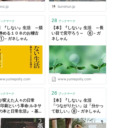
onz.jp
bunshun.jp
28
ブックマーク
ブックマーク
】『しない』生活 ～煩
【本】『しない』生活 ～長
静める１０８のお稽古
い目で見守ろう～ ⑥ - ガ
① - ガネしゃん
ネしゃん
ww.yumepolly.com
www.yumepolly.com
26
ックマーク
ブックマーク
が変えた人々の日常
【本】『しない』生活
『印刷という革命:ルネサ
「つながりたい」は「分かっ
の本と日常生活』 - 基本
て欲しい」⑧ - ガネしゃん