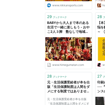
www.nikkansports.com
h
29
28
ブックマーク
BABYから大人まで本のある
【本
生活で一緒に楽しもう - おや
悩を
こ2人３脚 塾なしで地域ト
～ 
ップ高校に受かるまで 本を
すきになる♬
www.himegumatan.com
w
28
27
ブックマーク
ブ
元・生活保護受給者が本を出
印刷
版「生活保護制度は人間をダ
──
メにする制度ではありませ
ンス
ん」「私たちを怠け者と思う
読書
元・生活保護受給者が本を出版
人にこそ読んでもらえれ
「生活保護制度は人間をダメにす
ば」:ハムスター速報