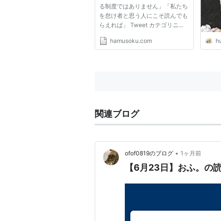
る制度ではありません」「私たち
を怠け者と思う人にこそ読んでも
らえれば」 Tweet カテゴリニュ
ース 0 ：ハムスター２ちゃんねる
hamusoku.com
hu
2013年1月5日 07:30 ID：
hamusoku 「生活保護制度は人間
をダメにする制度ではありませ
ん」−−。生活保護への風当たり
が強まる中...
関連ブログ
•
ofof0819のブログ
1ヶ月前
【6月23日】おふ。の