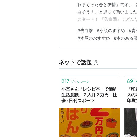
れまくった恋と友情」です。 
白そう！」と思って買いました
スタート！ 『告白撃』：どん
じれまくった恋と友情」の物語
#
告白撃
#
小説のすすめ
#
青
す！ 『告白撃』：ざっと、あ
#
本屋のおすすめ
#
本のある
ことが好きな親友の響貴に告白
ネットで話題
217
89
ブックマーク
小室さん「レシピ本」で節約
『印
生活意識、２人月２万円 - 社
スの
会 : 日刊スポーツ
印刷
夢 -