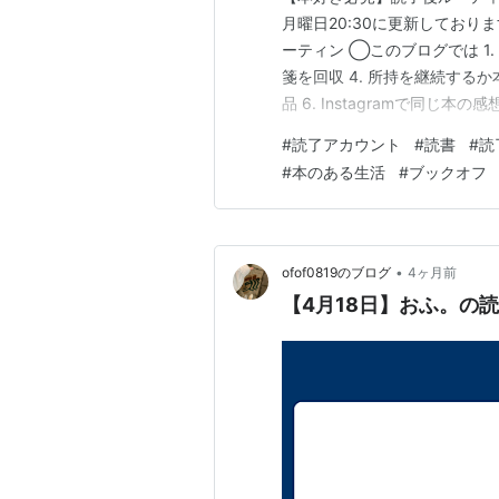
月曜日20:30に更新しており
ーティン ◯このブログでは 1. I
箋を回収 4. 所持を継続するか
品 6. Instagramで同
読了後ルーティーン」につい
#
読了アカウント
#
読書
#
読
終わった時にルーティーン化し
#
本のある生活
#
ブックオフ
•
ofof0819のブログ
4ヶ月前
【4月18日】おふ。の