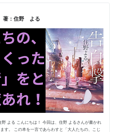
』著：住野 よる
野 よる こんにちは！ 今回は、住野 よるさんが書かれ
ます。 この本を一言であらわすと「大人たちの、こじ