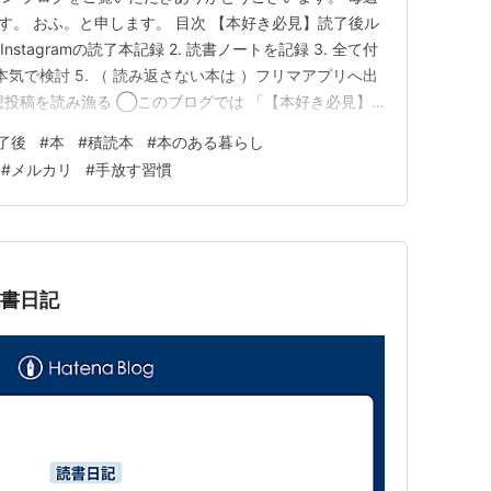
ます。 おふ。と申します。 目次 【本好き必見】読了後ル
nstagramの読了本記録 2. 読書ノートを記録 3. 全て付
本気で検討 5. （ 読み返さない本は ）フリマアプリへ出
じ本の感想投稿を読み漁る ◯このブログでは 「【本好き必見】
てご紹介していきます。読書をされる方の中で、本を読み
了後
#
本
#
積読本
#
本のある暮らし
ていることはございますか？ もしかしたら似て…
#
メルカリ
#
手放す習慣
読書日記