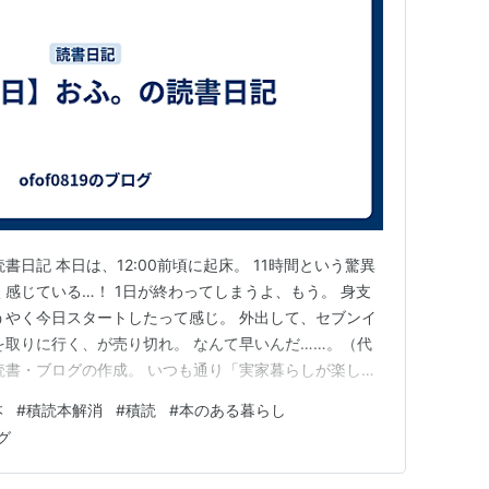
読書日記 本日は、12:00前頃に起床。 11時間という驚異
く感じている…！ 1日が終わってしまうよ、もう。 身支
うやく今日スタートしたって感じ。 外出して、セブンイ
を取りに行く、が売り切れ。 なんて早いんだ……。（代
読書・ブログの作成。 いつも通り「実家暮らしが楽しい
」を読む。 カフェに行く前に本屋さんに 寄ると読みたい本
本
#
積読本解消
#
積読
#
本のある暮らし
消後に ここに読みたい本を挙げておきます。 ・「Bite!
グ