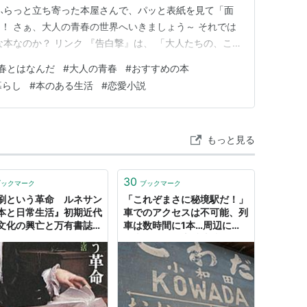
ふらっと立ち寄った本屋さんで、パッと表紙を見て「面
！ さぁ、大人の青春の世界へいきましょう～ それでは
な本なのか？ リンク 『告白撃』は、 「大人たちの、こ
です。 青春好き、アオハル好きにはたまらない1冊で
春とはなんだ
#
大人の青春
#
おすすめの本
らすじ もうすぐ３０歳で婚約中の主人公千鶴は、自分の
暮らし
#
本のある生活
#
恋愛小説
させ、そして…
もっと見る
30
ブックマーク
ブックマーク
刷という革命 ルネサン
「これぞまさに秘境駅だ！」
本と日常生活』初期近代
車でのアクセスは不可能、列
文化の興亡と万有書誌の
車は数時間に1本…周辺に生
 HONZ
活者のいない山岳地域
に“駅”がつくられた“意外な
ワケ” | 文春オンライン