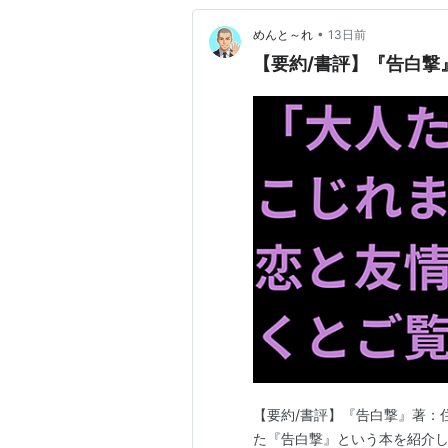
•
めんと～れ
13日前
【要約/書評】『告白撃
【要約/書評】『告白撃』著：住
た『告白撃』という本を紹介し