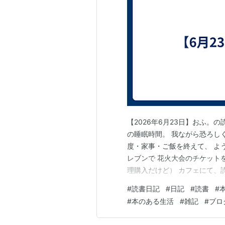
【2026年6月23日】おふ。の
の睡眠時間。 我ながら恐ろし
度・家事・ご飯を終えて、 よ
レブンで 花火大会のチケット
理購入だけど） カフェにて、
20代最後の日記 / 中村雅奈
#
読書日記
#
日記
#
読書
#
が沢山！ と、いうことで積読解
#
本のある生活
#
雑記
#
ブロ
The …