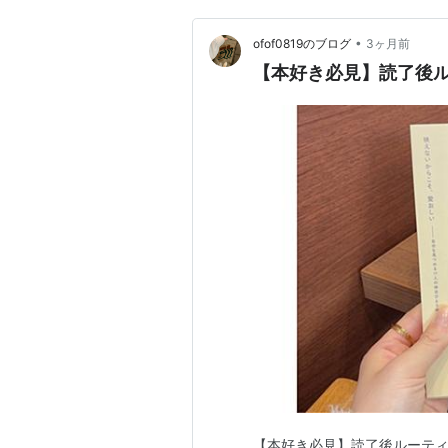
•
ofof0819のブログ
3ヶ月前
【本好き必見】読了後
【本好き必見】読了後ルーティ