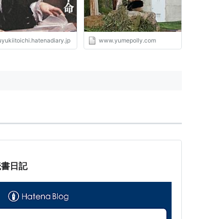
yukiitoichi.hatenadiary.jp
www.yumepolly.com
読書日記