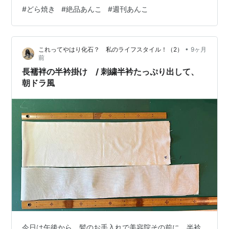
で聞かれたので、「では午後3時にお伺いしたいですが」
#
どら焼き
#
絶品あんこ
#
週刊あんこ
と伝えた。軽い緊張。 京都屈指の上生菓子屋「嘯月（し
ょうげつ）」のイメージが脳内にちらついた。 これが想
像越えの凄い店だった。 ★ゲットしたキラ星 おらんだま
•
これってやはり化石？ 私のライフスタイル！（2）
9ヶ月
んぢゅう １３０円 栗蒸し羊羹（１棹）１０８０円 子福
前
餅 １５０円 どら焼き １７０…
長襦袢の半衿掛け / 刺繍半衿たっぷり出して、
朝ドラ風
今日は午後から、髪のお手入れで美容院その前に、半衿