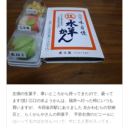
左側の生菓子、寒いところから持ってきたので、曇って
ます(笑) 江口の水ようかんは、福井へ行った時にいつも
買いますが、 今回金沢駅にありました 左かわむらの甘納
豆と、らくがんやさんの和菓子、 手前右側のビニールに
はいってるのはおせんべいで、中に土人形が入ってます
６個セットかな？普段はセットの様ですが、お聞きした