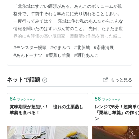
「北茨城にすごい饅頭がある。あんこのボリュームが規
格外で、午前中それも早めにに売り切れることも多い。
一度行ってみては？」 茨城に住む私のあん友からこんな
情報を聞いたのはずいぶん前のこと。 先日、たまたま世
界的にも評価の高い版画家・斎藤清の作品を買った縁
で、画廊から「天心記念五浦美術館」（北茨城・五浦）
#
モンスター饅頭
#
やまみつ
#
北茨城
#
斎藤清展
で「斎藤清のパリ そして日本」展が開催されています、
#
あんドーナツ
#
栗蒸し羊羹
#
週刊あんこ
という丁寧な手紙をいただいた。 そのすごい饅頭屋さん
が「やまみつ」だった。 クルマで行くにはかなり距離が
あるが、その魅力的な二つが重なったら、これは行くっ
ネットで話題
もっと見る
きゃない。 多い時には一日３０００個売れる、と聞いて
いたので、近くの磯原海岸沿いにホテルを取…
64
56
ブックマーク
ブックマーク
賞味期限が超短い！ 憧れの生栗蒸し
レンジで5分！超簡単
羊羹を食べる！
『栗蒸し羊羹』の作り方
ン