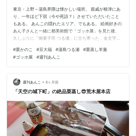
東京・上野～湯島界隈は懐かしい場所。 親戚が根津にあ
り、一年ほど下宿（今や死語？）させていただいたこと
もある。 あんこの隠れたエリア、でもある。 絵画好きの
あん子さんと一緒に都美術館で「ゴッホ展」を見た後、
久しぶりに「御菓子司 つる瀬」に立ち寄った。金文字の
屋号。 昭和5年創業の老舗で、甘味処も併設していて、
#
栗かのこ
#
豆大福
#
湯島つる瀬
#
栗蒸し羊羹
これが時にセピア色の輝きをもたらしてくれる。 約７年
#
ゴッホ展
#
週刊あんこ
ほど前、このブログのスタート時にこのエリアを「あん
このGスポット」（笑）と表現して、発信したこともあ
る。 syukan-anko.hatenablog.jp 湯島天神でお参りして
から、店の前に行くと、結構な賑わいで、ここが和菓子
•
週刊あんこ
8ヶ月前
好きにとっ…
「天空の城下町」の絶品栗蒸し😎荒木屋本店