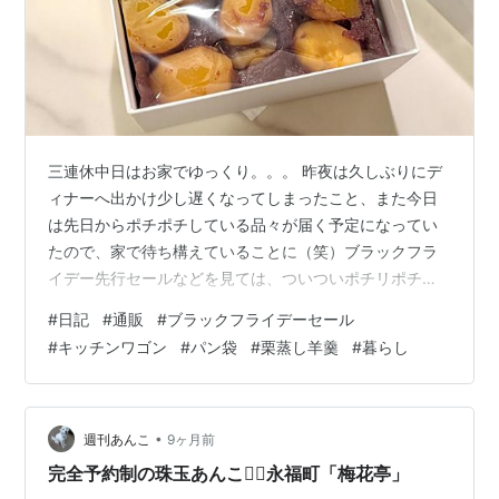
三連休中日はお家でゆっくり。。。 昨夜は久しぶりにデ
ィナーへ出かけ少し遅くなってしまったこと、また今日
は先日からポチポチしている品々が届く予定になってい
たので、家で待ち構えていることに（笑）ブラックフラ
イデー先行セールなどを見ては、ついついポチリポチリ
としてしまうので、いい加減やめておこうと思いつつ
#
日記
#
通販
#
ブラックフライデーセール
も、amazonと楽天を行ったり来たり…物欲は消え
#
キッチンワゴン
#
パン袋
#
栗蒸し羊羹
#
暮らし
た。。。そう思っていましたが、高価なジュエリーやバ
ッグという意味だったようで、実際は数千円の雑貨をポ
チポチしています。 とはいえ、ほとんどキッチン用品や
美容に関するもの、消耗品ばかりで高価なお買い物はし
•
週刊あんこ
9ヶ月前
ていないので、やはり物欲自体はなくなっているのか…
完全予約制の珠玉あんこ🙇‍♂️永福町「梅花亭」