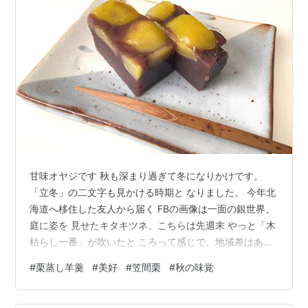
甘味オヤジです 秋も深まり過ぎて冬になりかけです。
「立冬」の二文字も見かける時期と なりました。 今年北
海道へ移住した友人から届く FBの画像は一面の銀世界、
庭に姿を 見せたキタキツネ、こちらは先週末 やっと「木
枯らし一番」が吹いたと ころって感じで、地域差はある
もの の、日に日に寒くなって来ましたね。 この時期の甘
#
栗蒸し羊羹
#
美好
#
笠間栗
#
秋の味覚
味の楽しみはいろいろ あるんですが、私はやっぱりこれ
↓↓ そう「栗蒸し羊羹」です 去年はこちらの記事を書き
ました↓↓ kanmioyaji.hatenablog.com 今年は出遅れち