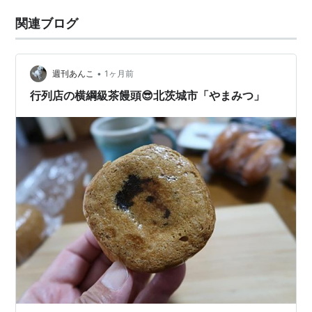
関連ブログ
•
週刊あんこ
1ヶ月前
行列店の横綱級茶饅頭😎北茨城市「やまみつ」