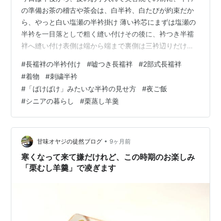
の準備お茶の稽古や茶会は、白半衿、白たびが約束だか
ら、やっと白い塩瀬の半衿掛け 薄い衿芯にまずは塩瀬の
半衿を一目落としで粗く縫い付けその後に、衿つき半襦
袢へ縫い付け表側は端から端まで裏側は三衿辺りだけに
粗めのまつり縫い私の二部式長襦袢はこんな感じの嘘つ
#
長襦袢の半衿付け
#
嘘つき長襦袢
#
2部式長襦袢
き襦袢 袖にはプラスナップを付けてあり、その時の気分
#
着物
#
刺繍半衿
で袖を止めるようしてあります明日はどんな袖を付けま
#
「ばけばけ」みたいな半衿の見せ方
#
夜ご飯
しょう いつもお天気と相談して、着物を着る直前に選ん
#
シニアの暮らし
#
栗蒸し羊羹
で付けますここまでお茶の稽古用着物に合わせて、長襦
袢の準備しておき次は着物で遊びたいと、久しぶりに刺
繍半衿を準備暗めなローズ系のちりめん織の半衿…
•
甘味オヤジの徒然ブログ
9ヶ月前
寒くなって来て嫌だけれど、この時期のお楽しみ
「栗むし羊羹」で凌ぎます