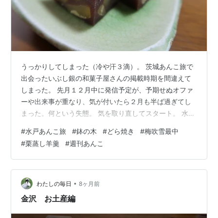
うっかりしてしまった（冷や汗３滴）。 茨城あんこ旅で
出会ったいぶし銀の和菓子屋さんの掲載時期を間違えて
しまった。 先月１２月中に発信予定が、予期せぬオファ
ーや出来事が重なり、気が付いたら２月も半ば過ぎてし
まった。何という失態。 気を取り直してスタート。 水戸
のメーンストリートに地味系にすっくと建つ、細長い蔵
#
水戸あんこ旅
#
鉢の木
#
どら焼き
#
梅吹雪最中
造りの店構え。渋い。 「釜人 鉢の木」の屋号がただ者で
#
栗蒸し羊羹
#
週刊あんこ
はない雰囲気。 ★ゲットしたキラ星 純玉子種どら焼き２
３０円 最中「梅吹雪」２種類 こしあん ２２０円 くりあ
ん ２２０円 栗むし羊羹１１００円 ※季節限定品。すべて
税込み価格です。 【センターは？】 純玉子種どら焼き：
•
わたしの毎日
8ヶ月前
ひと味違うあんこと…
金沢 お土産編