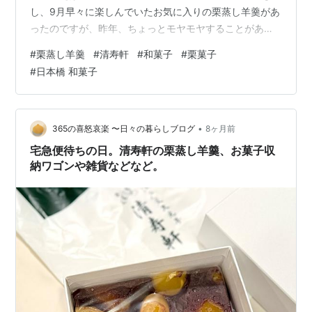
し、9月早々に楽しんでいたお気に入りの栗蒸し羊羹があ
ったのですが、昨年、ちょっとモヤモヤすることがあっ
たので、今年からお取り寄せはやめました。 そのお店の
#
栗蒸し羊羹
#
清寿軒
#
和菓子
#
栗菓子
栗蒸し羊羹、本当に好みでシーズン中にリピートするほ
#
日本橋 和菓子
ど大好きでした。 それでも、やはりモヤモヤを残したま
ま購入し続ける気にはなりませんでした。 側から見たら
些細なことであるかもしれませんが、どうせお金を遣う
なら気持ちよく！がモットーなので、今年からは他のお
•
365の喜怒哀楽 〜日々の暮らしブログ
8ヶ月前
店のものを楽しむことにしました。栗をふんだ…
宅急便待ちの日。清寿軒の栗蒸し羊羹、お菓子収
納ワゴンや雑貨などなど。