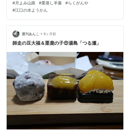
#
月よみ山路
#
栗蒸し羊羹
#
らくがんや
ら 特別に一つばらしてくださいました＾＾ こういう、ガ
#
江口の水ようかん
チャガチャ系大好き＾＾； 中は、このペルシャが持って
いる鯛でした(笑) 他に招き猫とか色々あったけど、鯛が
いいなぁ～と思ってたので、 大当たりです(笑) いつもの
月よみ山路、栗蒸し羊羹、、これは小松の辺にお店（松
•
週刊あんこ
8ヶ月前
葉屋）があります 今日…
師走の豆大福＆栗鹿の子😍湯島「つる瀬」