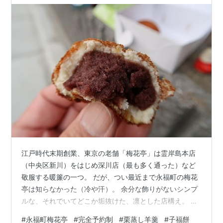
江戸時代末期創業、東京の老舗「梅花亭」は霊岸島本店
（中央区新川）をはじめ深川店（最も多く通った）など
敬服する暖簾の一つ。 だが、つい最近まで永福町の梅花
亭は知らなかった（冷や汗）。 余分な飾りがないシンプ
ルな、それでいてどこか垢抜けた、凛とした店構え。 完
全予約制と聞いていたので、前々日に予約。来店時間ま
#
永福町梅花亭
#
完全予約制
#
栗蒸し羊羹
#
子福餅