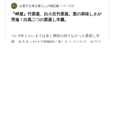
•
ゃって、買いそびれま したが。。。 近場でもあるんです
お菓子を巡る暮らしの雑記帖
9ヶ月前
よね、美味いのが これです TVでも紹介さ…
『岬屋』竹栗蒸、白小豆竹栗蒸。栗の美味しさが
秀逸！白黒二つの栗蒸し羊羹。
つい3年くらいまでは全く興味の持てなかった栗蒸し羊