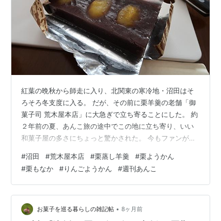
紅葉の晩秋から師走に入り、北関東の寒冷地・沼田はそ
ろそろ冬支度に入る。 だが、その前に栗羊羹の老舗「御
菓子司 荒木屋本店」に大急ぎで立ち寄ることにした。 約
２年前の夏、あんこ旅の途中でこの地に立ち寄り、いい
和菓子屋の多さにちょっと驚かされた。 今もファンが多
い女優・夏目雅子さんのルーツの一つでもある「御菓子
#
沼田
#
荒木屋本店
#
栗蒸し羊羹
#
栗ようかん
司かねもと」で涼やかな上生菓子と出会うなど、いくつ
#
栗もなか
#
りんごようかん
#
週刊あんこ
かの店をはしごした。 そのとき心残りとなったのが今回
ご紹介する「荒木屋本店」です。 創業１２５年超の老舗
で、創業当時からつくり続けている「栗羊羹」をゲット
しそこなってしまった。 夏と冬の季節差があるが、今回
•
お菓子を巡る暮らしの雑記帖
8ヶ月前
は晩秋、栗の美味しい季節で、ドンピシ…