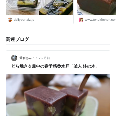
dailyportalz.jp
www.tenukitchen.co
関連ブログ
•
週刊あんこ
7ヶ月前
どら焼き＆最中の春予感😎水戸「釜人 鉢の木」