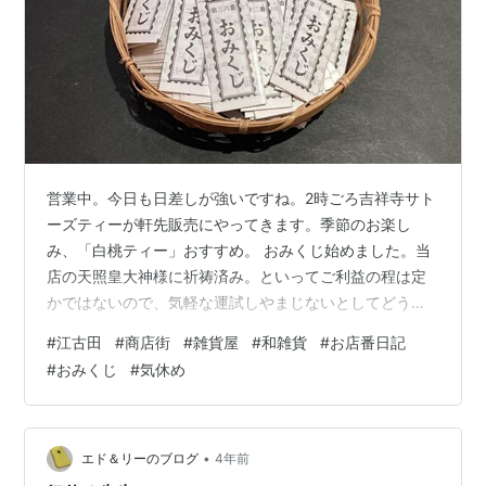
営業中。今日も日差しが強いですね。2時ごろ吉祥寺サト
ーズティーが軒先販売にやってきます。季節のお楽し
み、「白桃ティー」おすすめ。 おみくじ始めました。当
店の天照皇大神様に祈祷済み。といってご利益の程は定
かではないので、気軽な運試しやまじないとしてどう
ぞ。#江古田 #商店街 #雑貨屋 #和雑貨 #お店番日記 #お
#
江古田
#
商店街
#
雑貨屋
#
和雑貨
#
お店番日記
みくじ #気休めも時に必要
#
おみくじ
#
気休め
•
エド＆リーのブログ
4年前