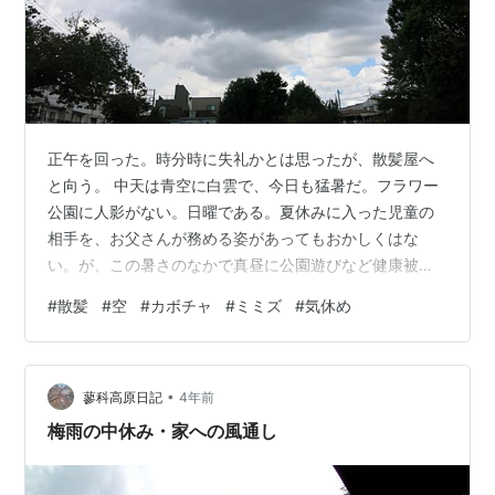
正午を回った。時分時に失礼かとは思ったが、散髪屋へ
と向う。 中天は青空に白雲で、今日も猛暑だ。フラワー
公園に人影がない。日曜である。夏休みに入った児童の
相手を、お父さんが務める姿があってもおかしくはな
い。が、この暑さのなかで真昼に公園遊びなど健康被害
のもとであると、子育て世帯には周知されてあるのだろ
#
散髪
#
空
#
カボチャ
#
ミミズ
#
気休め
う。 中央に立って仰ぐと、北東から北方にかけて、不吉
な色合いの雲が広がっている。後刻、稲妻をともなう短
時間豪雨が通りかかっても不思議ではない。ビニール傘
•
をとりにいったん帰宅しようか。よく観ると、低層の薄
蓼科高原日記
4年前
雲はかなりの速度で東から西へと移動している。高層の
梅雨の中休み・家への風通し
雲は、もくもくとその場で消長するのみで、急速な方…