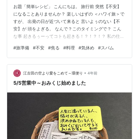
お題「簡単レシピ」 こんにちは。 旅行前 突然【不安】
になることありませんか？ 楽しいはずの ＜ハワイ旅＞で
すが、 出発の日が近づいて来ると 言いよぅのない【不
安】が 頭をよぎる。 なんで？このタイミングで？ こん
な事 起きるぅーってコトも起きる！？！？！？ 私の仕事
のバディーが 新型コロナに感染致しまして、今現在 自宅
#
旅準備
#
不安
#
焦る
#
料理
#
気休め
#
スパム
療養中。 こんな事・・・ある？ 家庭内感染でしたので
事業所内感染はなかったんですが。（ホッ） もぅ 有給休
暇も提出済みだし、何があってもお休みしますけどね。
•
私は（！） そんな 不測の事態が起きて【不安】な気持ち
江古田の空より愛をこめて～環便り
4年前
に拍車をかける。 まぁ～旅準備がめんどぃって事もあっ
5/5営業中～おみくじ始めました
て なかなか …