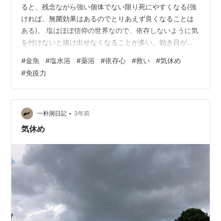
ると、残念ながら強い個体でない限り死にやすくなる(強
ければ、無菌効果はあるのでとりあえず良くなることは
ある)。 塩はほぼ信仰の世界なので、依存しないように気
を付けないと抜け出せなくなることが多い。効き目があ
るとしても一時的だけど、藁をも掴む力は異常に強い。
#
金魚
#
塩水浴
#
薬浴
#
依存心
#
救い
#
気休め
なぜなら塩水浴は、不具合を生じた金魚を目の前にして
#
免疫力
罪悪感を感じてる人間の救い(気休め)となっていて、塩水
浴(や薬浴)を施したことで「自分はやれることはやった」
と言えるようになるからだろう。 ちなみに塩水に入れな
がらも長生きした金魚は、そもそも強かった上、不自然
•
一朴洞日記
3年前
な過保護に慣れただけだったりする…
気休め