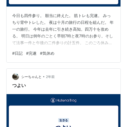
今日も四件参り。 順当に終えた。 筋トレも完遂。 みっ
ちり背中トレした。 夜は十月の旅行の日程を組んだ。 年
一の旅行。 今年は去年に引き続き高知。四万十を攻め
る。 明日は例年のごとく早朝7時と夜7時のお参り。そし
て法事一件と午後の二件参りの計五件。 このごろ休みが
取れていないので、合間で休みながらいきたい。 仕事の
#
日記
#
完遂
#
気休め
合間も動いてしまっている。 機嫌が維持できていないの
も、休息の絶対量が少ないせいではないかと思ってい
る。 気を休めながらいきたい。
•
シーちゃんと
2年前
つよい