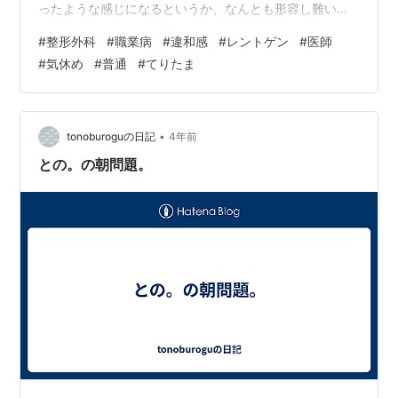
ったような感じになるというか、なんとも形容し難い感
じの違和感が続いていたのだ。気のせい、もしくはほっ
#
整形外科
#
職業病
#
違和感
#
レントゲン
#
医師
とけばそのうち治るかと思っていたのだが、ネットで
#
気休め
#
普通
#
てりたま
色々調べていると職業病的なもののような気がしてき
て、悪化して仕事ができなくなったら困るので近所の整
形外科を受診したのだ。 といいつつも、出掛ける目的の
70%くらいはマックのてりたまバーガー（大好物）が食
•
tonoburoguの日記
4年前
べたかったからなのだが。 病院あるある で、これ…
との。の朝問題。