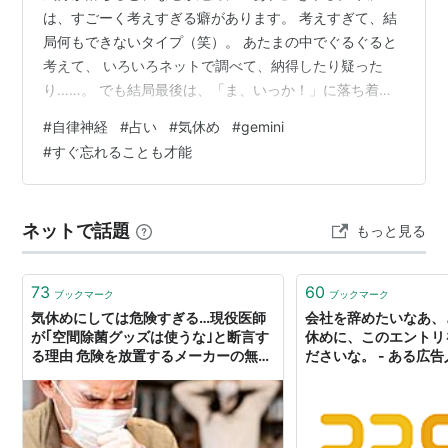
は、すごーく考えすぎる癖があります。 考えすぎて、結
局何もできないタイプ（笑）。 あたまの中でぐるぐると
考えて、 いろいろネットで調べて、納得したり疑った
り……。 でも結局最後は、「ま、いっか！」に落ち着
く。 ホルモンのせいよね、きっと。 そして、メンタルが
#
自律神経
#
占い
#
気休め
#
gemini
ぐらついている時に、 絶対と言っていいほど私がやって
#
すぐ忘れることも才能
しまうことがあります。 それが、「占いを見まくるこ
と」（笑）。 しかも、内容をすぐに忘れちゃうから、 お
んなじのを何度も見ているはずなのに、 そのたびに「分
ネットで話題
もっと見る
かるわ〜」って共感して、ちょっと心が落ち着くんで
す。 占いって根拠がなくて正解がなく…
73
60
ブックマーク
ブックマーク
気休めにしては危険すぎる…現役医師
会社を辞めたいなあ、
が｢空間除菌グッズは使うな｣と断言す
休めに、このエントリ
る理由 危険を放置するメーカーの無責
ださいな。 - ある広
任
いは愚痴かもね）