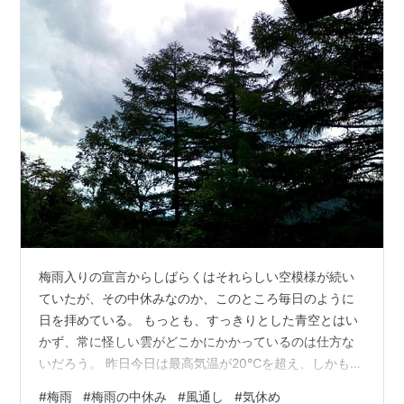
梅雨入りの宣言からしばらくはそれらしい空模様が続い
ていたが、その中休みなのか、このところ毎日のように
日を拝めている。 もっとも、すっきりとした青空とはい
かず、常に怪しい雲がどこかにかかっているのは仕方な
いだろう。 昨日今日は最高気温が20℃を超え、しかも雲
が多く夜間もあまり下がらないため、室温も高まってセ
#
梅雨
#
梅雨の中休み
#
風通し
#
気休め