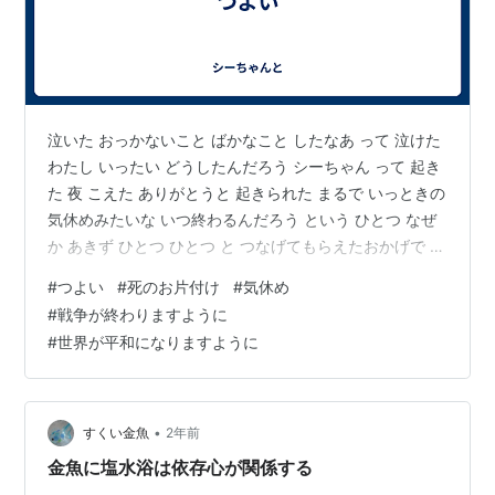
泣いた おっかないこと ばかなこと したなあ って 泣けた
わたし いったい どうしたんだろう シーちゃん って 起き
た 夜 こえた ありがとうと 起きられた まるで いっときの
気休めみたいな いつ終わるんだろう という ひとつ なぜ
か あきず ひとつ ひとつ と つなげてもらえたおかげで 朽
ちたもの もう使えないもの とてもひとりで 始末は無理
#
つよい
#
死のお片付け
#
気休め
と しばらく くじけてたものたちも ひとつ と 気休めのよ
#
戦争が終わりますように
うにして ただひとつ となって なんとか つなげてもらえ
#
世界が平和になりますように
たのは ぜんぶ ぜんぶ 姉上さまのおかげなんだなあ おね
えちゃん… ごめんなさい と 泣く ただ まもられて ただ
支えられて それき…
•
すくい金魚
2年前
金魚に塩水浴は依存心が関係する