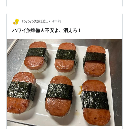
ーターなどの上着を着ていると暑く感じる。 これにはも
ちろん、湿度の高さも大きく関係しているわけだが、そ
の数値はというと、まだ60%ほどに過ぎない。 そう認識
•
すると若干の気休めにはなるものの、体感的には不快感
Toyoyo笑旅日記
4年前
を否めないので、窓を開けて屋内に風を通した。 無論、
ハワイ旅準備★不安よ、消えろ！
こんなことは大した手間ではなく、いつ…