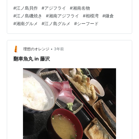
す"の文字が入ったのぼりが掲げられていますが実はこの
#
江ノ島貝作
#
アジフライ
#
湘南名物
地域、しらすだけではなく知る人ぞ知る"あるもの"も隠
#
江ノ島磯焼き
#
湘南アジフライ
#
相模湾
#
鎌倉
れた名物として有名なんだとか。しかもその"あるも
#
湘南グルメ
#
江ノ島グルメ
#
シーフード
の"とは私トモGPの大好物ということですので、今回はそ
の隠れた名物を求め湘南の中心地江ノ島へ行って参りま
した。 湘南のもう一つの名物"アジフライ" もうネタばら
しをしてしまいましたがそうなん…
•
理想のオレンジ
3年前
翻車魚丸 in 藤沢