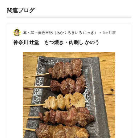
関連ブログ
•
赤・黒・黄色日記（あかくろきいろ にっき）
5ヶ月前
神奈川 辻堂 もつ焼き・肉刺し かのう