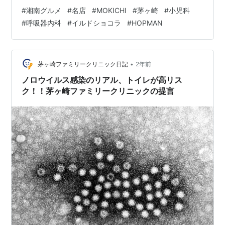
フランス菓子の葦があるので、1990年創業はまだまだ新
#
湘南グルメ
#
名店
#
MOKICHI
#
茅ヶ崎
#
小児科
参者のような感じがしますが、創業34年と言えば立派な
#
呼吸器内科
#
イルドショコラ
#
HOPMAN
ものです！！こちらの生シェルパイは非常に美味しいで
す。民放テレビのバラエティ番組、はなまるマーケット
ではベストスイーツに選ばれているようです。当院のス
タッフでおやつに頂いたことがありますが、上品な甘さ
•
茅ヶ崎ファミリークリニック日記
2年前
のチョコレ…
ノロウイルス感染のリアル、トイレが高リス
ク！！茅ヶ崎ファミリークリニックの提言