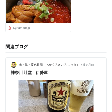
なび みんなのごはん
r.gnavi.co.jp
関連ブログ
•
赤・黒・黄色日記（あかくろきいろ にっき）
5ヶ月前
神奈川 辻堂 伊勢屋