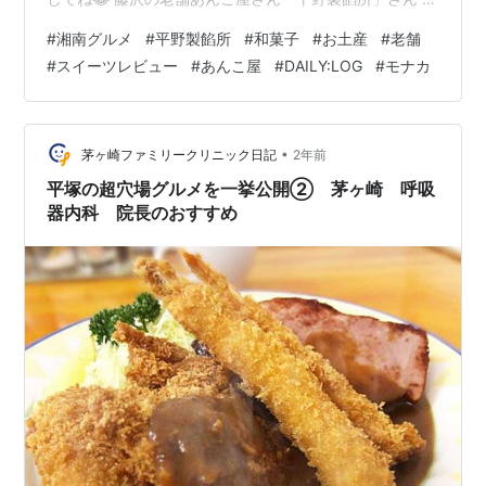
わり種のあんこがたくさん！ うにゃんが購入したのは…
#
湘南グルメ
#
平野製餡所
#
和菓子
#
お土産
#
老舗
フランボワーズ＆山椒クリームチーズ【レビュー】🍓🧀
#
スイーツレビュー
#
あんこ屋
#
DAILY:LOG
#
モナカ
● フランボワーズ ● 山椒クリームチーズ 購入は300gか
らOK！ お店の場所は本当にわかりにくいから注意！ お
店の情報は此処でチェック！ 💬まとめ 藤沢の老舗あんこ
屋さん「平野製餡所」さん 大正12年創業の、藤沢にある
•
茅ヶ崎ファミリークリニック日記
2年前
老舗の…
平塚の超穴場グルメを一挙公開② 茅ヶ崎 呼吸
器内科 院長のおすすめ