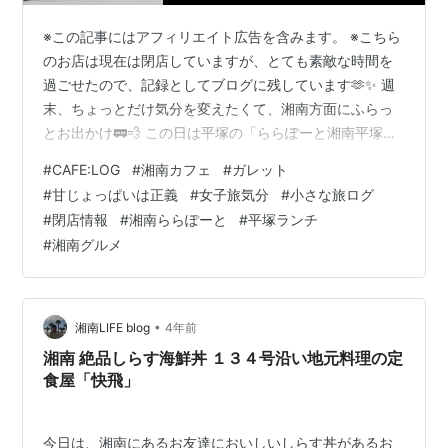
※この記事にはアフィリエイト広告を含みます。 ※こちら
のお店は現在は閉店していますが、とても素敵な時間を
過ごせたので、記録としてブログに残しています🫶✨ 週
末、ちょっとだけ気分を変えたくて、湘南方面にふらっ
とお出かけ🚃💨 この日は平塚の「ららぽーと湘南平塚」
へ。買い物ついでに、前から気になっていたガレット＆
#
CAFE:LOG
#
湘南カフェ
#
ガレット
クレープのお店「クレープリー カフェ シュクレ」でラン
#
甘じょっぱいは正義
#
女子旅気分
#
小さな旅ログ
チしてきました🍴 🥗まずは王道、サラダ系ガレット！ 王
#
閉店情報
#
湘南ららぽーと
#
平塚ランチ
道サラダ系ガレット✨生ハム🍖の塩気と、まろやかなア
#
湘南グルメ
ボカド🥑、そしてとろ〜りチェダーチーズ🧀が最高の組
み合わせ。 そば粉の香ばしさとサラダのシャキッと感っ
て、どうしてこんなに相性いいの〜…
•
湘南LIFE blog
4年前
湘南 絶品しらす海鮮丼 １３４号沿い地元料理の定
食屋「快飛」