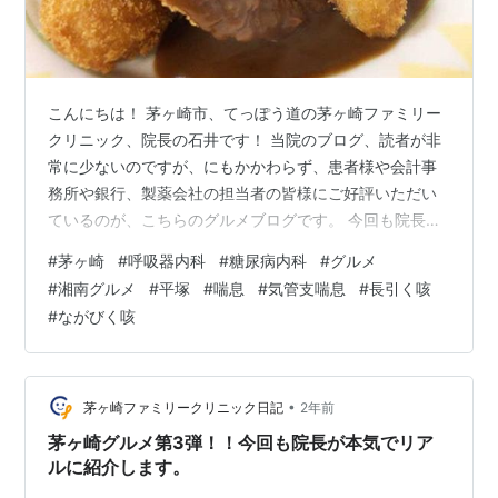
こんにちは！ 茅ヶ崎市、てっぽう道の茅ヶ崎ファミリー
クリニック、院長の石井です！ 当院のブログ、読者が非
常に少ないのですが、にもかかわらず、患者様や会計事
務所や銀行、製薬会社の担当者の皆様にご好評いただい
ているのが、こちらのグルメブログです。 今回も院長・
石井が自分で見つけてきた平塚の穴場グルメをご紹介し
#
茅ヶ崎
#
呼吸器内科
#
糖尿病内科
#
グルメ
ます。 院長おすすめ平塚グルメ① 院長おすすめ茅ヶ崎
#
湘南グルメ
#
平塚
#
喘息
#
気管支喘息
#
長引く咳
グルメ① 院長おすすめ茅ヶ崎グルメ② 院長おすすめ茅
#
ながびく咳
ヶ崎グルメ③ 院長おすすめ横浜グルメ もちろん喘息の
ことはまだまだシリーズで書いていくのですが、今日は
小休止です。 洋食 ZORO（ゾロ）
https://tabelog.com/kanag…
•
茅ヶ崎ファミリークリニック日記
2年前
茅ヶ崎グルメ第3弾！！今回も院長が本気でリア
ルに紹介します。