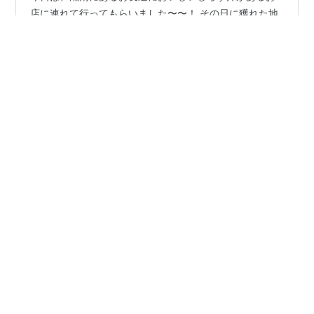
今日は、湘南にあるお友達においしいしらす丼があるお
店に連れて行ってもらいました〜〜！ その日に獲れた地
魚も食べられるので、茅ヶ崎で海鮮丼を食べたいならお
すすめです。 実は断然お肉はだったのですが、ここ最近
になって海鮮やらお魚が好きになりました。 ということ
で向かったのは茅ヶ崎市にある １３４号沿い地元料理の
#
湘南グルメ
#
海鮮丼
#
しらす丼
#
茅ヶ崎カフェ
定食屋「快飛」。 茅ヶ崎で美味しいシラス丼と言えば、
ここ！というくらいシラス専門店としても歴史が深く、