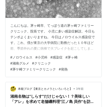
こんにちは。茅ヶ崎市、てっぽう道の茅ヶ崎ファミリー
クリニック、院長です。 小児に多い感染症解説、今日も
テンポよくまいりますね。 今日はノロウイルス感染症で
す。これ、僕が東京の大学病院に勤務だった１０年ほど
前、季節外れの夏に病棟で大ブレイクを起こしてしまい
まして。大変な３週間ほどを過ごした覚えがあります。
#
ノロウイルス
#
小児科
#
感染症
#
茅ヶ崎
新規入院がストップして、入院患者さんの発熱にビクビ
#
湘南グルメ
#
クリニック
クしながら、タイミング悪く二日酔いで病院のトイレで
#
茅ケ崎ファミリークリニック
#
発熱
嘔吐した研修医がおり、ノロ感染で嘔吐した可能性もあ
るため、その嘔吐後の後始末と消毒を病棟長の先生と泣
きそうになりながらした覚えがあります。 ですから、僕
にとってのノロウイルスは大人にも大変うつりや…
•
本能ブログ【東京とカメラといろいろと】
3年前
湘南名物は"しらす"だけじゃない！？美味しい
「アレ」を求めて老舗磯料理"江ノ島 貝作"を訪れ
た