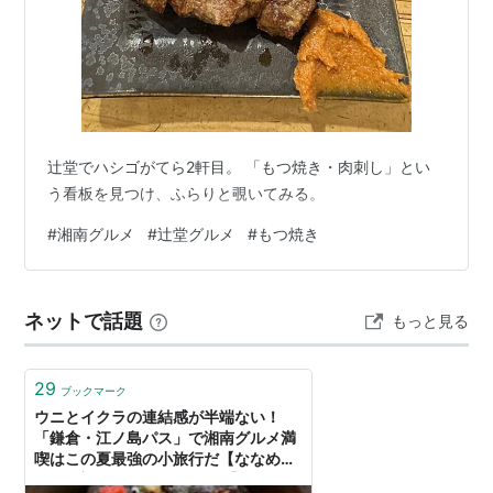
辻堂でハシゴがてら2軒目。 「もつ焼き・肉刺し」とい
う看板を見つけ、ふらりと覗いてみる。
#
湘南グルメ
#
辻堂グルメ
#
もつ焼き
ネットで話題
もっと見る
29
ブックマーク
ウニとイクラの連結感が半端ない！
「鎌倉・江ノ島パス」で湘南グルメ満
喫はこの夏最強の小旅行だ【ななめ
45°岡安の「テツとグルメ」】 - ぐる