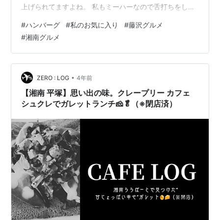
上げられてますよね。 私もミーハーなので舌打ちをしな
がら行列に並んだ経験は何度もあります。 #シンプルに
#
ハンバーグ
#
私のお気に入り
#
藤沢グルメ
消えればいいタイプの客 #なら並ばなきゃええやん しか
#
湘南グルメ
し！ うお！これうまっ！ハンバーグなん！？本当にハン
バーグなん！？ 実はアクアパッツァなんちゃう！？ って
なるくらい感動したハンバーグには出会えませんでし
た。 そんな中、10年以上前から店をかまえており、私も
•
ZERO : LOG
4年前
何度も通ったハンバー…
【湘南 平塚】思い出の味。クレープリー カフェ
シュクレでガレットランチ🧀🥬（※閉店済）