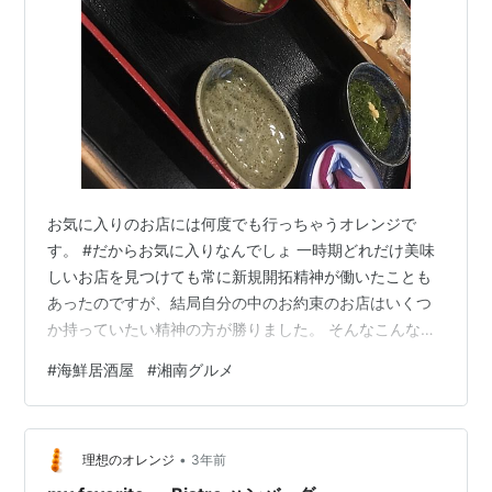
お気に入りのお店には何度でも行っちゃうオレンジで
す。 #だからお気に入りなんでしょ 一時期どれだけ美味
しいお店を見つけても常に新規開拓精神が働いたことも
あったのですが、結局自分の中のお約束のお店はいくつ
か持っていたい精神の方が勝りました。 そんなこんなで
行って行ってきたのがこちら！ 翻車魚丸 ↓↓以前行った
#
海鮮居酒屋
#
湘南グルメ
記事↓↓ idealorange.hatenablog.com 注文 ここにいく
と私はいつも丼を注文するのですが、今回はずっと気に
なっていたメニューを選択しました。 2品選んでお好み
•
ランチ 税込1,300円 ※私が行ったときは値上がり前で
理想のオレンジ
3年前
1,000円でございました。コスパすげえええ。 2品選…