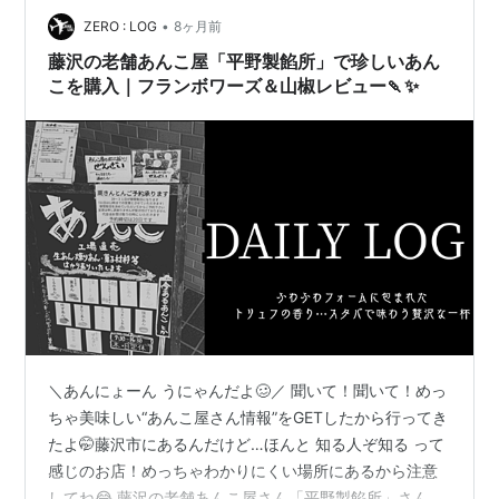
•
ZERO : LOG
8ヶ月前
藤沢の老舗あんこ屋「平野製餡所」で珍しいあん
こを購入｜フランボワーズ＆山椒レビュー🍡✨
＼あんにょーん うにゃんだよ🥴／ 聞いて！聞いて！めっ
ちゃ美味しい“あんこ屋さん情報”をGETしたから行ってき
たよ🤭藤沢市にあるんだけど…ほんと 知る人ぞ知る って
感じのお店！めっちゃわかりにくい場所にあるから注意
してね😂 藤沢の老舗あんこ屋さん「平野製餡所」さん 変