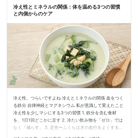
から、コンビニでの…
冷え性とミネラルの関係：体を温める3つの習慣
と内側からのケア
冷え性、つらいですよね 冷えとミネラルの関係 血をつく
る鉄分 自律神経とマグネシウム 私が意識して変えたこと
冷え性を少しマシにする3つの習慣 1. 鉄分を含む食材
を、1日1回どこかに足す 2. 冷たい飲み物を「ゼロ」では
なく「減らす」 3. 足先〜ふくらはぎの血行をよくする習
慣をひとつ決める まとめ：冷えは「がんばり」より「仕