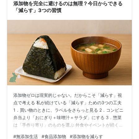
添加物を完全に避けるのは無理？今日からできる
「減らす」3つの習慣
添加物ゼロは現実的じゃない。だからこそ「減らす」視
点で考える 私が続けている「減らす」ための3つの工夫
1．買い物のときに、ラベルをさらっと見る 2．コンビニ
弁当より「おにぎり＋味噌汁＋サラダ」にする 3．惣菜
は「手作り寄り」のものを選ぶ 外食やイベントが続く時
期の考え方 まとめ：全部やめなくていい。「よく食べる
#
無添加生活
#
食品添加物
#
添加物を減らす