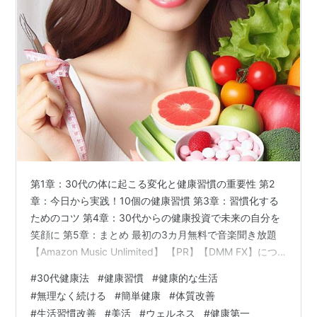
第1章：30代の体に起こる変化と健康習慣の重要性 第2
章：今日から実践！10個の健康習慣 第3章：習慣化する
ためのコツ 第4章：30代からの健康投資で未来の自分を
笑顔に 第5章：まとめ 最初の3カ月無料で音楽聞き放題
【Amazon Music Unlimited】 【PR】【DMM FX】につ
いて詳しくはこちら 今日から始める！30代でも無理なく
#
30代健康法
#
健康習慣
#
健康的な生活
続く、基本の健康習慣10選 30代になると、20代の頃と
#
無理なく続ける
#
簡単健康
#
体質改善
は少し体の調子が違ってきたと感じる方も多いのではな
#
生活習慣改善
#
美活
#
ウェルネス
#
健康第一