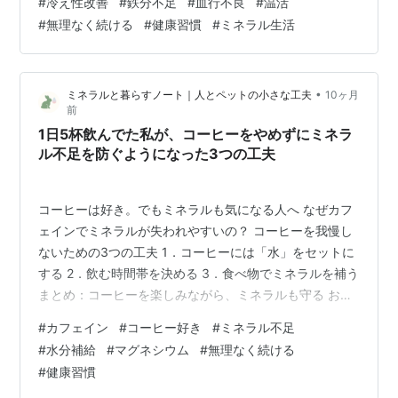
#
冷え性改善
#
鉄分不足
#
血行不良
#
温活
組み」で少しマシにする ご相談について この記事を読ん
#
無理なく続ける
#
健康習慣
#
ミネラル生活
だあなたへのおすすめ 冷え性、つらいですよね 手足が冷
たい、布団に入ってもなかなか温まらない。冬だけじゃ
なく、夏でもクーラーで体が冷える。 「体質だから仕方
•
ミネラルと暮らすノート｜人とペットの小さな工夫
10ヶ月
ない」「年のせいかな」と思いがちですが、もしかした
前
らミネラル…
1日5杯飲んでた私が、コーヒーをやめずにミネラ
ル不足を防ぐようになった3つの工夫
コーヒーは好き。でもミネラルも気になる人へ なぜカフ
ェインでミネラルが失われやすいの？ コーヒーを我慢し
ないための3つの工夫 1．コーヒーには「水」をセットに
する 2．飲む時間帯を決める 3．食べ物でミネラルを補う
まとめ：コーヒーを楽しみながら、ミネラルも守る お問
い合わせ・ご相談について この記事を読んだあなたへの
#
カフェイン
#
コーヒー好き
#
ミネラル不足
おすすめ コーヒーは好き。でもミネラルも気になる人へ
#
水分補給
#
マグネシウム
#
無理なく続ける
コーヒーを飲むとミネラル不足になりやすいって、知っ
#
健康習慣
ていましたか？私は大好きで、冬でもホットコーヒーを1