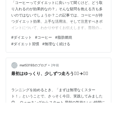
「コーヒーってダイエットに良いって聞くけど、どう取
り入れるのが効果的なの？」そんな疑問を抱える方も多
いのではないでしょうか？この記事では、コーヒーが持
つダイエット効果、上手な活用法、そして注意すべきポ
イントについて、わかりやすくお伝えします。普段の生
活に無理なくコーヒーを取り入れ、健康的に脂肪燃焼を
#
ダイエット
#
コーヒー
#
脂肪燃焼
促進するコツを一緒に学びましょう！ 1. コーヒーがダイ
#
ダイエット習慣
#
無理なく続ける
エットに効く理由｜科学的根拠に基づくメリット 2. ダイ
エット効果を最大化するコーヒーの飲み方｜タイミング
が鍵 3. 避けたいNGな飲み方｜ダイエット失敗につなが
る注意点 4. ダイエット向け！おすすめコーヒー3選 5. ま
•
mat53193のブログ
2年前
とめ｜無理なく続けら…
最初はゆっくり、少しずつ走ろう🚶‍♂️→🏃‍♂️