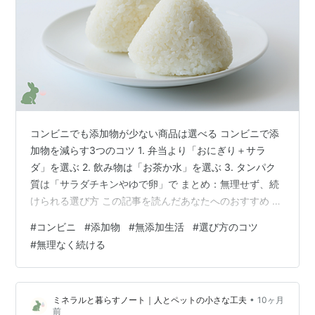
コンビニでも添加物が少ない商品は選べる コンビニで添
加物を減らす3つのコツ 1. 弁当より「おにぎり＋サラ
ダ」を選ぶ 2. 飲み物は「お茶か水」を選ぶ 3. タンパク
質は「サラダチキンやゆで卵」で まとめ：無理せず、続
けられる選び方 この記事を読んだあなたへのおすすめ コ
ンビニでも添加物が少ない商品は選べる コンビニ、便利
#
コンビニ
#
添加物
#
無添加生活
#
選び方のコツ
ですよね。忙しい時、疲れた時、ついつい寄ってしまい
#
無理なく続ける
ます。でも、コンビニの商品には添加物が多いイメージ
があります。 実は、コンビニでも添加物が少ない商品は
選べます。ちょっとしたコツを知っておくだけで、選び
•
ミネラルと暮らすノート｜人とペットの小さな工夫
10ヶ月
方が変わります。 私も、2023年に添加物を意識し始めて
前