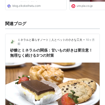
ンドマップ的読書感想文のsmoothさんが、
blog.zikokeihatu.com
ure.pia.co.jp
「無理なく続けられる 年収10倍アップの勉
強法」勝間和代:マイ...
関連ブログ
•
ミネラルと暮らすノート｜人とペットの小さな工夫
10ヶ月
前
砂糖とミネラルの関係：甘いもの好きは要注意！
無理なく続ける3つの対策