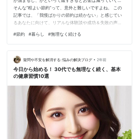
が溜まるし、かといって緩すぎるとお金は減っていく…
そんな“程よい節約”って、意外と難しいですよね。 この
記事では、「我慢ばかりの節約は続かない」と感じてい
るあなたに向けて、リアルな体験談や成功＆失敗の声を
交えながら、無理せず楽しく続けられる節約のコツをた
#
節約
#
暮らし
#
無理なく続ける
っぷり紹介します。 読み終えるころには、「あ、これな
らできそう！」と思える節約スタイルが見つかるはずで
す。 あなたらしいお金との付き合い方を、一緒に見つけ
•
ていきましょう。 程よい節約が難しいと感じる理由５選
疑問や不安を解消する: 悩みの解決ブログ
2年前
程よい節約が難しいと感じる理由５選を紹介します。 ①
今日から始める！ 30代でも無理なく続く、基本
我慢しすぎてストレスが溜まる ②目に…
の健康習慣10選