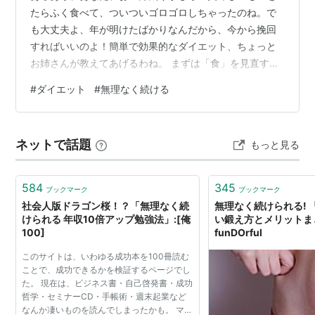
たらふく食べて、ついついゴロゴロしちゃったのね。で
も大丈夫よ、年が明けたばかりなんだから、今から挽回
すればいいのよ！簡単で効果的なダイエット、ちょっと
お姉さんが教えてあげるわね。 まずは「食」を見直すこ
とから始めなさい！ いきなり「食べない！」なんて無理
#
ダイエット
#
無理なく続ける
なことはしなくていいのよ。そんなことしたら、ストレ
スで余計に食べちゃうのがオチよ。まずは、何をどう食
べるか、ちょっとだけ意識を変えることから始めましょ
ネットで話題
もっと見る
うね。 白いものはちょっとお休み！茶色いものにチェン
ジよ ご飯、パン、麺類…美味しいけど、これらは糖質が
多いのよね。これをね、一気にやめるんじゃな…
584
345
ブックマーク
ブックマーク
社会人版ドラゴン桜！？「無理なく続
無理なく続けられる! 
けられる 年収10倍アップ勉強法」:[俺
い鍛え方とメリットまと
100]
funDOrful
このサイトは、いわゆる成功本を100冊読む
ことで、成功できるかを検証するページでし
た。 現在は、ビジネス書・自己啓発書・成功
哲学・セミナーCD・手帳術・週末起業など
なんか凄いものを読んでしまったかも。 マイ