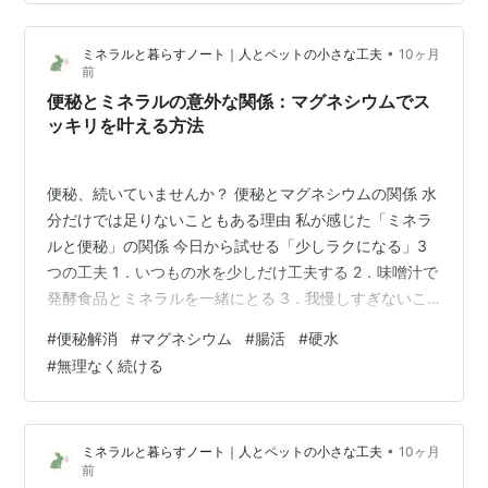
日2杯は飲みます。でも、カフェインにはマグネシウムや
カルシウムを体の外に出やすくする作用があると知って
•
ミネラルと暮らすノート｜人とペットの小さな工夫
10ヶ月
から、飲み方を少し変え…
前
便秘とミネラルの意外な関係：マグネシウムでス
ッキリを叶える方法
便秘、続いていませんか？ 便秘とマグネシウムの関係 水
分だけでは足りないこともある理由 私が感じた「ミネラ
ルと便秘」の関係 今日から試せる「少しラクになる」3
つの工夫 1．いつもの水を少しだけ工夫する 2．味噌汁で
発酵食品とミネラルを一緒にとる 3．我慢しすぎないこ
とも大切にする 便秘は「ミネラル不足のサイン」のひと
#
便秘解消
#
マグネシウム
#
腸活
#
硬水
つかもしれない この記事を読んだあなたへのおすすめ お
#
無理なく続ける
問い合わせ・ご相談について 便秘、続いていませんか？
便秘って、派手ではないけれど本当につらいですよね。
お腹が張る、肌が荒れる、なんとなく気分もスッキリし
•
ミネラルと暮らすノート｜人とペットの小さな工夫
10ヶ月
ない。 「水分を摂りましょう」「食物繊維を摂りましょ
前
う」とはよく言われます…