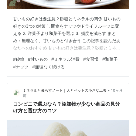
甘いもの好きは要注意？砂糖とミネラルの関係 甘いもの
好きの3つの対策 1. 間食をナッツやドライフルーツに変
える 2. 洋菓子より和菓子を選ぶ 3. 頻度を減らす まと
め：無理なく、甘いものと付き合う この記事を読んだあ
なたへのおすすめ 甘いもの好きは要注意？砂糖とミネラ
ルの関係 甘いもの、好きですか？チョコレート、ケー
#
砂糖
#
甘いもの
#
ミネラル消費
#
食習慣
#
和菓子
キ、クッキー。おいしいけど、食べすぎると体に負担が
#
ナッツ
#
無理なく続ける
かかります。 実は、砂糖を摂りすぎると、ミネラルが消
費されるんです。特に、ビタミンBとマグネシウムが不足
しやすくなります。 ビタミンBとマグネシウムは、糖を
•
ミネラルと暮らすノート｜人とペットの小さな工夫
10ヶ月
エネルギーに変える時に使われます。砂糖を食べれば食
前
べるほど、これらのミネ…
コンビニで選ぶなら？添加物が少ない商品の見分
け方と選び方のコツ