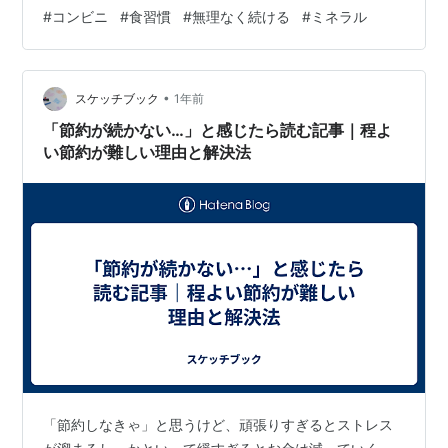
もの」から見直す 次に読んでほしい関連記事 お問い合わ
#
コンビニ
#
食習慣
#
無理なく続ける
#
ミネラル
せ・ご相談について 添加物ゼロは現実的じゃない。だか
らこそ「減らす」視点で考える 「添加物は体に良くない
らしい」それは分かっていても、完全に避けるのは正直
むずかしいですよね。 私も2023年に、妹から「その微糖
•
スケッチブック
1年前
コーヒー、アセスルファ…
「節約が続かない…」と感じたら読む記事｜程よ
い節約が難しい理由と解決法
「節約しなきゃ」と思うけど、頑張りすぎるとストレス