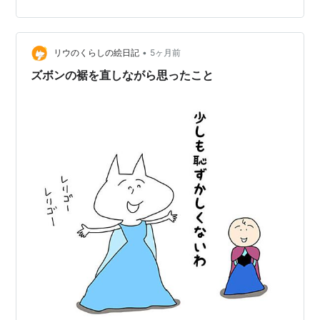
り恥ずかしい行為だった。服を着ていたら、恥ずかしさ
ゼロとは言わないが、恥ずかしさの質が違ったし、何も
考えず空を見ていた。そういう余裕があった。 もう冷め
•
切っていた感覚も持っていて、泣き叫んだのは初回だけ
リウのくらしの絵日記
5ヶ月前
で、その後はもうバカらしくなって無言に近かった。原
ズボンの裾を直しながら思ったこと
因だってない。母が勝手にキレて、自分のスト…