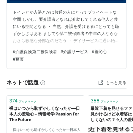
詞、高原兄作曲）を発売。週間チャート最高2位を記
トイレとか入浴とかは普通の人にとってプライベートな
録、前作と同時にトップ10入り。
空間 しかし、要介護者となれば介助してくれる他人と共
2008.7.30
Pabo
と合体しアラジン結成、シングル「
陽
にいる空間となる ・ 当然、介護を受ける者にとっても恥
は、また昇る
」を発売。
ずかしさはある ましてや第二被保険者の中年の人ならな
2008.12.10 シングル「弱虫サンタ」(カシアス島田作
おさら敏感な分部なのだろう ・ デイサービスに通い始め
詞、高原兄作曲)を発売。週間チャート最高1位を記録。
た頃は「なじみの関係づくり」とかで 入浴介助や摘便な
#
介護保険第二被保険者
#
介護サービス
#
羞恥心
同年大晦日のNHK紅白歌合戦に白組で出場し、2009年1
ど恥ずかしさが伴う介助には特定のスタッフが対応して
#
葛藤
くれていた ・ ところがデイサービスに慣れて来た頃から
月2日で歌手活動をいったん休止。
ローテーションしていきます、と多くのスタッフが関わ
メンバー
ることになった あわてた私は回せる最小限のスタッフで
ネットで話題
もっと見る
つるの剛士（俳優）Takeshi Tsuruno リーダー
お願いしますと申し出ましたが ・ 皆さんそうしています
から、デイサービスは一つ…
野久保直樹（俳優）Naoki Nokubo
上地雄輔（俳優）Yusuke Kamiji
374
356
ブックマーク
ブックマーク
裸はいつから恥ずかしくなったか―日
最近下着を見せるファ
本人の羞恥心 - 情報考学 Passion For
見かけるけど水着姿は
羞恥心(DVD付)
The Future
しくないの？→人の羞
は布かもしれない
アーティスト:
羞恥心,島田紳助,高原兄
・裸はいつから恥ずかしくなったか―日本人
出版社/メーカー:
PONYCANYON