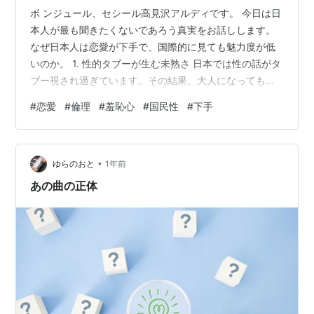
ボ ンジュール、セシール高見沢アルディです。 今日は日
本人が最も聞きたくないであろう真実をお話しします。
なぜ日本人は恋愛が下手で、国際的に見ても魅力度が低
いのか。 1. 性的タブーが生む未熟さ 日本では性の話がタ
ブー視され過ぎています。その結果、大人になっても性
的魅力の出し方が分からない。フランスでは10代から男
#
恋愛
#
倫理
#
羞恥心
#
国民性
#
下手
女の違いや魅力について自然に学びます。 この差は決定
的です。 2. 「清楚」という名の魅力放棄 日本女性が理想
とする「清楚」。これ、実は男性にとっては退屈の象徴
•
です。フランス女性が世界的にモテる理由は、適度なミ
ゆらのおと
1年前
ステリアスさと性的魅力を併せ持つから。 清楚 = 魅力が
あの曲の正体
ない、ではありません…