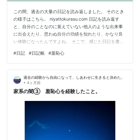
この間、過去の大量の日記を読み返しました。 そのとき
の様子はこちら。 niyattokurasu.com 日記を読み返す
と、自分のことなのに覚えていない他人のような出来事
に出会えたり、思わぬ自分の功績を知れたり、かなり良
い体験になったんですよね。 そこで、感じた日記を書い
ていて面白いなと思ったことを紹介します。 日記を書き
#
日記
#
日記帳
#
羞恥心
たいけど、続かない……という方のモチベーションになる
かはビミョーです。 ただ、日記って面白いこともあるん
だなと知っていただけたらうれしいです。 ①当時のリア
過去の経験から自由になって、しあわせに生きると決めた。
ルな感情を知れる ②字体の変化 ③覚えていない記憶の
•
4ヶ月前
補完ができる ④自分がいかに成長していないかを知れる
家系の闇③ 羞恥心を経験したこと。
⑤自分の軸がイ…