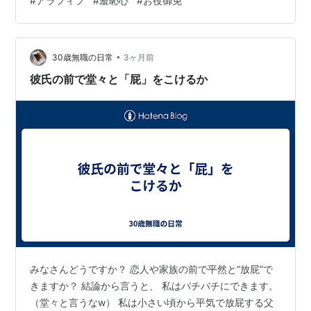
#
アラフィフ
#
羞恥心
#
お役御免
shanru.hatenablog.com 最近ではハイカットのシューズ
は不人気なのか市販で見かける事が少なくなりまし
た…。 なので、バスケットシューズで代用している人も
多いみたい。 そして、ある一定の年齢以上になると、両
•
30歳無職の日常
3ヶ月前
膝…
彼氏の前で堂々と「屁」をこけるか
みなさんどうですか？ 恋人や家族の前で平然と“放屁”で
きますか？ 結論から言うと、 私はバチバチにできます。
（堂々と言うなw） 私は小さい頃から平気で放屁する父