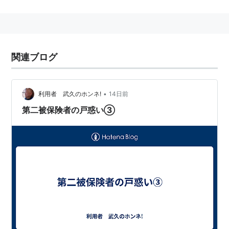
のカシアス島田とは同一人物）が名づけた。
由来は上地が2007.8.1放送分の「アナウンスクイズ」
で、「羞恥心で紅潮したときに顔から出るといわれるも
のは？」
*1
という問題の問題文文中の「羞恥心」
*2
を読
関連ブログ
めなかったことから。
つるの剛士が「羞」、
野久保直樹
が「恥」、上地雄輔が
「心」。
•
利用者 武久のホンネ!
14日前
３人とも本職が俳優ということで、2008年8月には３人
第二被保険者の戸惑い③
が主演するドラマ「お台場探偵羞恥心 ヘキサゴン殺人
事件」が放映（2008.12.17 DVDで発売）。
2008.4.9 シングル「羞恥心」（カシアス島田
*3
作
詞、高原兄作曲）でデビュー。昭和歌謡風の楽曲や昭和
のアイドル風の振り付けが話題になり、オリコン月間チ
ャート(2008.4)で1位獲得。同年上半期チャートで4位と
なる。
2008.6.25 シングル「泣かないで」（カシアス島田作