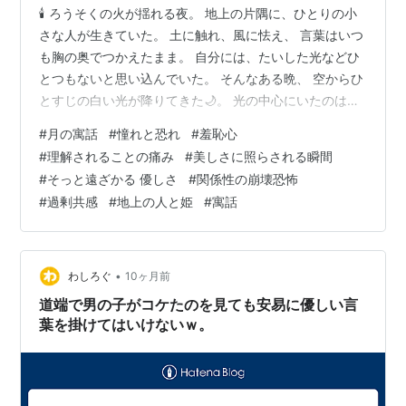
🕯️ ろうそくの火が揺れる夜。 地上の片隅に、ひとりの小
さな人が生きていた。 土に触れ、風に怯え、 言葉はいつ
も胸の奥でつかえたまま。 自分には、たいした光などひ
とつもないと思い込んでいた。 そんなある晩、 空からひ
とすじの白い光が降りてきた🌙。 光の中心にいたのは──
月から来た姫だった。 肌は夜明けのように透き通り、 瞳
#
月の寓話
#
憧れと恐れ
#
羞恥心
は星屑を静かにたたえている✨。 ただそこに立っている
#
理解されることの痛み
#
美しさに照らされる瞬間
だけで、 地上の空気がふわりと澄むような人だった。 姫
#
そっと遠ざかる 優しさ
#
関係性の崩壊恐怖
は、地上の言葉をまだ知らなかった。 けれど、月の住人
#
過剰共感
#
地上の人と姫
#
寓話
はみな、 相手の気持ちの輪郭をすぐに読み取る力を持っ
ている。 それは、呼吸のように自然で、 意識する必要も
ないほど当…
•
わしろぐ
10ヶ月前
道端で男の子がコケたのを見ても安易に優しい言
葉を掛けてはいけないｗ。