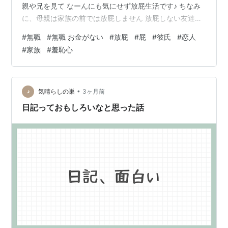
親や兄を見て なーんにも気にせず放屁生活です♪ ちなみ
に、母親は家族の前では放屁しません 放屁しない友達に
「なんで屁こかへんの？」と 真剣な顔して聞いたことが
#
無職
#
無職 お金がない
#
放屁
#
屁
#
彼氏
#
恋人
ある 「恥ずかしいし、匂いが気になるから」だそうです
#
家族
#
羞恥心
・・・匂いなんか、楽しめよ！！ 単純になんであんな臭
いん？ だけど少しかぐわしい・・・ 彼氏の前で放屁し
て、 臭くて死にそうな顔してたら、めっちゃうける
（笑） 息詰まりそうになってるので、もはや殺人未遂や
•
気晴らしの巣
3ヶ月前
な 私は放屁については「…
日記っておもしろいなと思った話