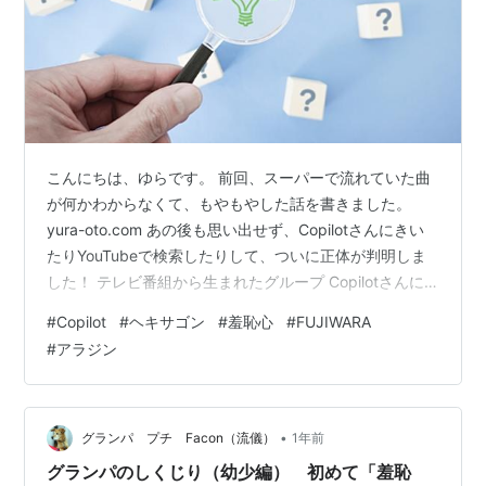
こんにちは、ゆらです。 前回、スーパーで流れていた曲
が何かわからなくて、もやもやした話を書きました。
yura-oto.com あの後も思い出せず、Copilotさんにきい
たりYouTubeで検索したりして、ついに正体が判明しま
した！ テレビ番組から生まれたグループ Copilotさんに
「このメロディーの曲は？」と質問するといくつか曲を
#
Copilot
#
ヘキサゴン
#
羞恥心
#
FUJIWARA
言ってくれて、「10年かそれ以上前にテレビ番組で歌っ
#
アラジン
ていたグループ」とつけたすと、テレビ番組から生まれ
たグループではないか？と。 そこでCopilotさんが出して
くれたのは「ポケットビスケッツ」と「ブラックビスケ
ッツ」でした。 YELLOW YELLOW HAP…
•
グランパ プチ Facon（流儀）
1年前
グランパのしくじり（幼少編） 初めて「羞恥