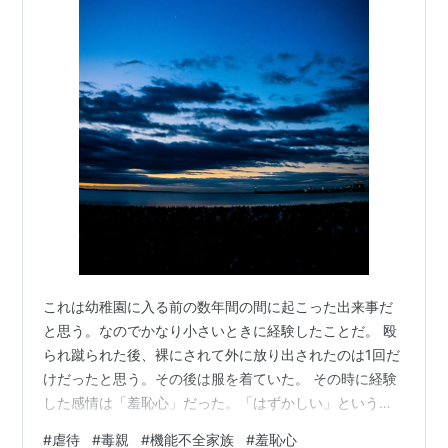
これは幼稚園に入る前の数年間の間に起こった出来事だ
と思う。なのでかなり小さいときに経験したことだ。 殴
られ蹴られた後、裸にされて外に放り出されたのは1回だ
けだったと思う。その後は服を着ていた。 その時に経験
した感情は「羞恥心」だった。「はずかしい」という感
情はしっかり持っていた。裸で外に出されるのは、かな
#
虐待
#
毒親
#
機能不全家族
#
羞恥心