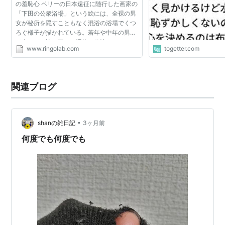
の羞恥心 ペリーの日本遠征に随行した画家の
INC.(PC)(M)
「下田の公衆浴場」という絵には、全裸の男
発売日:
2008/04/09
女が秘所を隠すこともなく混浴の浴場でくつ
メディア:
CD
ろぐ様子が描かれている。若年や中年の男女
購入
: 2人
クリック
: 1,908回
が多いが、誰も互いの裸体に欲情していない
この商品を含むブログ (96件) を見る
www.ringolab.com
togetter.com
し、恥ずかしさも感じていないことがみてと
れる。この絵を見...
泣かないで(DVD付)
関連ブログ
アーティスト:
羞恥心,高原兄,カシアス
島田,斎藤文護,岩室晶子
出版社/メーカー:
PONYCANYON
INC.(PC)(M)
•
shanの雑日記
3ヶ月前
発売日:
2008/06/25
何度でも何度でも
メディア:
CD
購入
: 5人
クリック
: 269回
この商品を含むブログ (52件) を見る
陽は、また昇る(DVD付)
アーティスト:
アラジン,カシアス島田,
斎藤文護,岩室晶子,高原兄