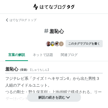
はてなブログ トップ
羞恥心
このタグでブログを書く
言葉の解説
ネットで話題
関連ブログ
羞恥心
(
音楽
)
【
しゅうちしん
】
フジテレビ系「
クイズ！ヘキサゴンII
」から出た男性３
人組のアイドルユニット。
つるの剛士
・
野久保直樹
・
上地雄輔
で構成される。リー
解説の続きを読む
ダーはバンドの経験があるつるの。
2007年8月1日の放送で、番組司会者の島田紳助（後述