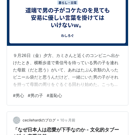
９月26日（金）夕方、カミさんと近くのコンビニへ出か
けたとき、横断歩道で青信号を待っている男の子を連れ
た母親（だと思う）がいて、あれはたぶん衣類の入った
ビニール袋だと思うんだけど、一緒にいた男の子がそれ
を持って母親の周りをぐるぐる回わり始めた。こっちを
見ながら、頭の上に持ち上げて回っている。これを買っ
#
男心
#
男の子
#
羞恥心
てもらったんだ、見せびらかしているつもりだったのか
もしれない。かなり得意げに見えたｗ。ところがその男
の子、信号が青になって周りが一斉に動き出したので慌
•
ててしまったか、回っていた勢いのまま前のめりに転ん
cecilehardiのブログ
10ヶ月前
でしまったのだ。「あっちゃぁ...、コケちゃったよ...」と
「なぜ日本人は恋愛が下手なのか - 文化的タブー
思って見ていたら、男の子はしばらく立ち…