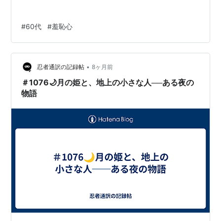
#
60代
#
羞恥心
•
忍者通訳の記録帖
8ヶ月前
＃1076🌙月の姫と、地上の小さな人──ある夜の
物語