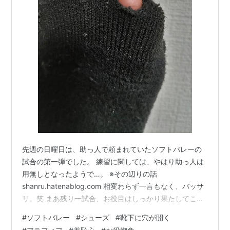
出版社/メーカー:
R and C Ltd.( C)(M)
発売日:
2008/07/30
メディア:
CD
購入
: 4人
クリック
: 461回
この商品を含むブログ (52件) を見る
関連キーワード
クイズ！ヘキサゴンII、Pabo、
ラクダとカッパ
、アラジ
ン
*1
:
答えは「火」で、山根良顕が回答し正解した
先週の日曜日は、助っ人で頼まれていたソフトバレーの
*2
:
上地はこの時「
さじしん
」と読んでしまった。
試合の第一弾でした。 練習に関しては、やはり助っ人は
*3
:
発売当初は島田紳助名義だった。
用無しとなったようで…。 ※その辺りの話
shanru.hatenablog.com 相変わらず一言もなく、バッサ
羞恥心
(
一般
)
【
しゅうちしん
】
リ。笑 まあ残り一試合、お役目はしっかり果たしてこよ
恥じらいの気持ち。
うと思います。 さて、バレーをするにも様々な装備が必
#
ソフトバレー
#
シューズ
#
靴下に穴が開く
要です。 先ずは、バレー用のシューズ。 ※その辺りの話