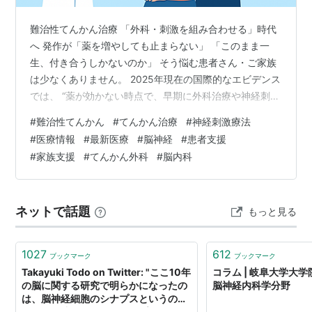
難治性てんかん治療 「外科・刺激を組み合わせる」時代
へ 発作が「薬を増やしても止まらない」 「このまま一
生、付き合うしかないのか」 そう悩む患者さん・ご家族
は少なくありません。 2025年現在の国際的なエビデンス
では、 “薬が効かない時点で、早期に外科治療や神経刺激
療法を検討する”ことが 最も予後が良いとされています。
#
難治性てんかん
#
てんかん治療
#
神経刺激療法
▶ ポイント難治性てんかん治療は、「薬を増やす」から
#
医療情報
#
最新医療
#
脳神経
#
患者支援
「早期に外科・刺激を組み合わせる」時代へ移行してい
#
家族支援
#
てんかん外科
#
脳内科
ます。 「難治性てんかん」とは？ 国際抗てんかん連盟
（ILAE）は、以下のように定義しています。 適切に選
択・使用された抗てんかん薬を2剤以上使用しても、発作
ネットで話題
もっと見る
が抑制されない状態…
1027
612
ブックマーク
ブックマーク
Takayuki Todo on Twitter: "ここ10年
コラム | 岐阜大学大
の脳に関する研究で明らかになったの
脳神経内科学分野
は、脳神経細胞のシナプスというのは
信号を伝達するたびにレセプターがリ