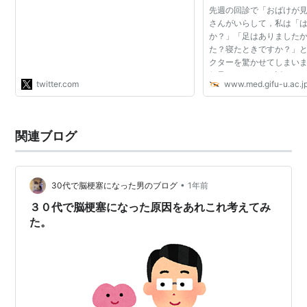
先週の回診で「おばけが
ン酸化してゲインが落ちノイズが上が
さんがいらして，私は「
っていくのに対し、その劣化したレセ
か？」「足はありました
プターを酵素によってリフレッシュす
た？寝たときですか？」
る機能があり、それが睡眠中に行われ
クターを驚かせてしまい
るのだということ。"
伝承されるおばけ話のう
twitter.com
www.med.gifu-u.ac.j
患に伴うもの（121/18
告があります（Dreami...
関連ブログ
•
30代で脳梗塞になった男のブログ
1年前
３０代で脳梗塞になった原因をあれこれ考えてみ
た。