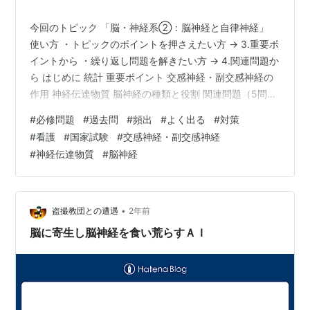
今回のトピック 「脳・神経系②：脳神経と自律神経」
使い方 ・トピックのポイントを押さえたい方 → 3.重要ポ
イントから ・繰り返し問題を解きたい方 → 4.関連問題か
ら はじめに 統計 重要ポイント 交感神経・副交感神経の
作用 神経伝達物質 脳神経の種類と役割 関連問題（5問）
お知らせ はじめに 看護師国家試験の合格を目指して頑張
#
必修問題
#
過去問
#
頻出
#
よく出る
#
対策
っている方を応援するため、必修問題に特化して過去問
#
看護
#
国家試験
#
交感神経・副交感神経
の分析結果から覚えておくべきポイントをピックアップ
#
神経伝達物質
#
脳神経
してまとめた記事を書いています。 ・覚えることが多す
ぎて本当に覚えられているか不安 ・必修問題は絶対落と
せないからプレッシャーがかかる ・一般問題や状況設定
問題の勉…
•
盗撮教団との遭遇
2年前
脳に寄生し脳神経を食い荒らすＡＩ