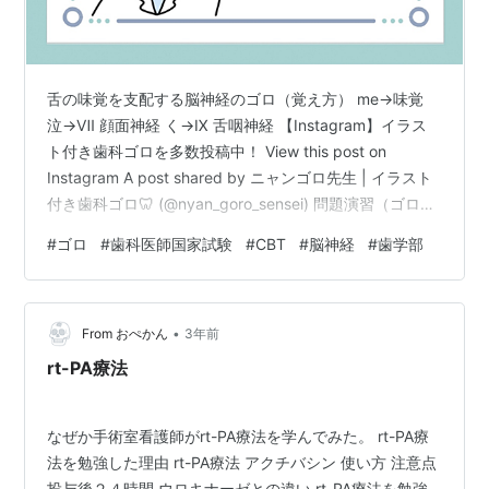
舌の味覚を支配する脳神経のゴロ（覚え方） me→味覚
泣→Ⅶ 顔面神経 く→Ⅸ 舌咽神経 【Instagram】イラス
ト付き歯科ゴロを多数投稿中！ View this post on
Instagram A post shared by ニャンゴロ先生 | イラスト
付き歯科ゴロ🦷 (@nyan_goro_sensei) 問題演習（ゴロを
使ってみよう） 次のうち、舌の味覚を支配する脳神経は
#
ゴロ
#
歯科医師国家試験
#
CBT
#
脳神経
#
歯学部
どれか？全て選べ。 Ⅲ Ⅴ Ⅶ Ⅸ 舌の味覚を支配する脳神
経は「me泣く」で覚えましょう。 解答は【3,4】です。
あわせて覚えよう！ 反対咬合になる疾患のゴロ
•
nyangorosensei.com 歯ブラシの…
From おぺかん
3年前
rt-PA療法