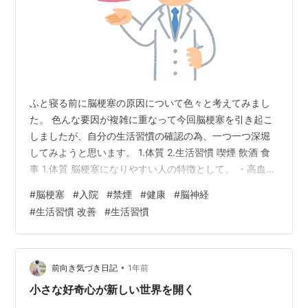
ふと寝る前に脳梗塞の原因について色々と考えてみまし
た。 色んな要因が複雑に重なって今回脳梗塞を引き起こ
しましたが、自分の生活習慣の確認の為、一つ一つ深堀
してみようと思います。 1.体質 2.生活習慣 喫煙 飲酒 食
事 1.体質 脳梗塞になりやすい人の特徴として、 ・高血圧
・糖尿病 ・肥満 といった体質の方は発症することが多い
#
脳梗塞
#
入院
#
禁煙
#
健康
#
脳神経
らしいです。 私はこの３つの体質いずれも当てはまりま
#
生活習慣 改善
#
生活習慣
せんが、父親が糖尿病予備軍とは聞いており、再発防止
の為、今後は注意が必要ではあります。血液検査では今
のところ数値的にも問題はないらしいです。 2.生活習慣
喫煙 タバコは大好きでめっちゃ吸っていました。喫煙歴
•
前向き気づき日記
1年前
も長かったこ…
小さな好奇心が新しい世界を開く