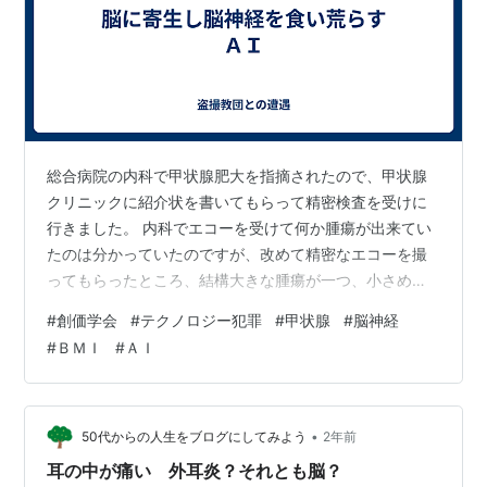
総合病院の内科で甲状腺肥大を指摘されたので、甲状腺
クリニックに紹介状を書いてもらって精密検査を受けに
行きました。 内科でエコーを受けて何か腫瘍が出来てい
たのは分かっていたのですが、改めて精密なエコーを撮
ってもらったところ、結構大きな腫瘍が一つ、小さめの
腫瘍が2つできていました。 成分検査をして悪性か良性
#
創価学会
#
テクノロジー犯罪
#
甲状腺
#
脳神経
か調べてもらい、今は結果待ちです。 原因は恐らく4年
#
ＢＭＩ
#
ＡＩ
近くずっと、耳からマイクロ波を当てられていたせいで
す。 甲状腺ホルモンではなく、リンパ節がマイクロ波で
異常をきたして腫瘍が出来た可能性があると思っていま
す。 今後は投薬か手術か分かりません。ただし耳からマ
•
50代からの人生をブログにしてみよう
2年前
イクロ波が入ってくる限り原因が無くならな…
耳の中が痛い 外耳炎？それとも脳？