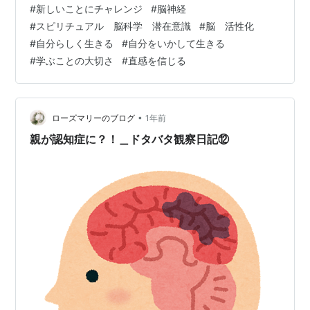
#
新しいことにチャレンジ
#
脳神経
た！ 今回は以前ロサンゼルスでお世話になった先生が、
#
スピリチュアル 脳科学 潜在意識
#
脳 活性化
修了生向けの講座や懇親会を 東京で開催するとのこと
#
自分らしく生きる
#
自分をいかして生きる
で、 日本でお会いできるなんてぜひ行きたい！と思い 参
#
学ぶことの大切さ
#
直感を信じる
加してきました。 毎日朝から昼休憩なしで夜までの講座
は、 さす…
•
ローズマリーのブログ
1年前
親が認知症に？！＿ドタバタ観察日記⑫