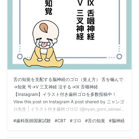
舌の知覚を支配する脳神経のゴロ（覚え方） 舌を噛んで
→知覚 号→Ⅴ 三叉神経 泣する→Ⅸ 舌咽神経
【Instagram】イラスト付き歯科ゴロを多数投稿中！
View this post on Instagram A post shared by ニャンゴ
ロ先生 | イラスト付き歯科ゴロ🦷 (@nyan_goro_sensei)
問題演習（ゴロを使ってみよう） 次のうち、舌の知覚を
#
歯科医師国家試験
#
CBT
#
ゴロ
#
舌の知覚
#
脳神経
支配する脳神経はどれか？全て選べ。 Ⅲ Ⅴ Ⅶ Ⅸ 舌の知
覚を支配する脳神経は「舌を噛んで号泣する」で覚えま
しょう。 解答は【2,4】です。 あわせて覚えよう！ 反対