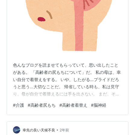
色んなブログを読ませてもらっていて、思い出したこと
がある。 「高齢者の尻もちについて」だ。 私の母は、幸
い自分で着替えをする。 いや、したがる…プライドだろ
うと思う…大切なことだ。 帰省している時も、私は見守
り、母が自分で着替えるには手を出さない。 まだ、それ
が出来るうちはありがたいと思っている。 着るものも自
#
介護
#
高齢者尻もち
#
高齢者着替え
#
脳神経
分でチョイスしてやっている。 同じ物を数日着ている
な…と気が付いた時は、「他のにしたら？」と 提案す
る。 素直に賛同してくれる時もあれば、断固拒否される
•
ときもある(笑)。 まぁ、そんな時は気にせず受け入れ
幸先の良い天候不良
2年前