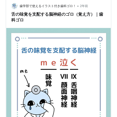
•
咬合になる疾患のゴロ nyangorosensei…
歯学部で使えるイラスト付き歯科ゴロ！
2年前
舌の味覚を支配する脳神経のゴロ（覚え方）｜歯
科ゴロ