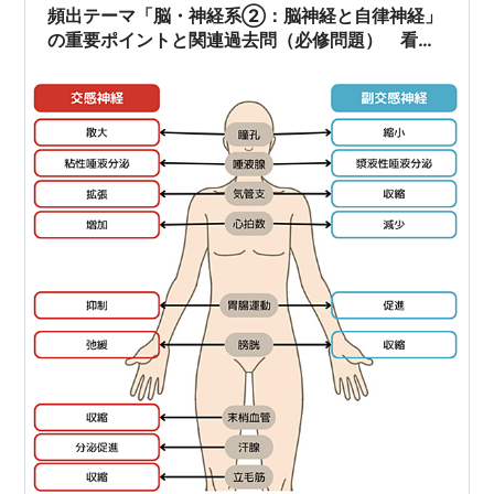
る。 そんなある時…玄関先でバターンと大きい音がした
頻出テーマ「脳・神経系②：脳神経と自律神経」
💦 何だ？と慌てて行くと、、、母…
の重要ポイントと関連過去問（必修問題） 看護
師国家試験出題基準 目標 Ⅲ