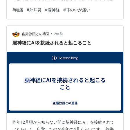
その部分の皮膚に塗りつけるの結構大変みたい。 そうな
#
頭痛
#
外耳炎
#
脳神経
#
耳の中が痛い
ると、 これってホントに外耳炎？もしかして脳じゃない
のかな？ と考える旦那です。 うちの旦那、不安が強いタ
イプ。 こう考えると、あーでもない、こーでもないと、
•
いろんな病気を検索して、自分にちょっとでも当てはま
盗撮教団との遭遇
2年前
ったらどんどん疑って、自分の症状にいろんな病名をつ
脳神経にAIを接続されると起こること
けていきます。 ↓前も確かこんな事あ…
昨年12月頃から知らない間に脳神経にＡＩを接続されて
いたらしく、自覚したのが今年の4月くらいです。 約半