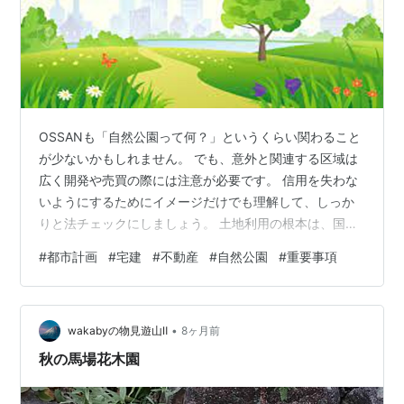
OSSANも「自然公園って何？」というくらい関わること
が少ないかもしれません。 でも、意外と関連する区域は
広く開発や売買の際には注意が必要です。 信用を失わな
いようにするためにイメージだけでも理解して、しっか
りと法チェックにしましょう。 土地利用の根本は、国土
利用計画に基づく土地利用計画によって分類されていま
#
都市計画
#
宅建
#
不動産
#
自然公園
#
重要事項
す。 土地利用計画では、「都市地域」、「農業地域」、
「森林地域」、「自然公園地域」、「自然保全地域」の
５地域が定められています。 これにより、「都市地域」
•
＝「都市計画法」のように土地利用に関する規制が運用
wakabyの物見遊山Ⅱ
8ヶ月前
されています。 なので、重要事項の調査の場合は、それ
秋の馬場花木園
ぞれの法律を担当する部局に調査が必…