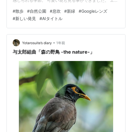
感じられる季節。 可愛い花も見る事ができました。 エゴ
ノキ。 コゴメウツギ。 ずんずん歩いていると とっって
#
散歩
#
自然公園
#
息吹
#
新緑
#
Googleレンズ
も不思議な形状の植物を発見！ 何だこれ？？？ 早速調べ
#
新しい発見
#
AIタイトル
てみると こんにゃくだってΣ(･ω･ﾉ)ﾉ！ 初めて見た。 こ
れ、今から咲く・・・のか？？ 「また数日したら見に来
ようね」と言いながら帰宅しました。 今は名前が分から
ない植物があっても Googleレンズで即座に名前が分か…
•
Yotarosuite’s diary
1年前
与太郎組曲「森の野鳥 -the nature-」