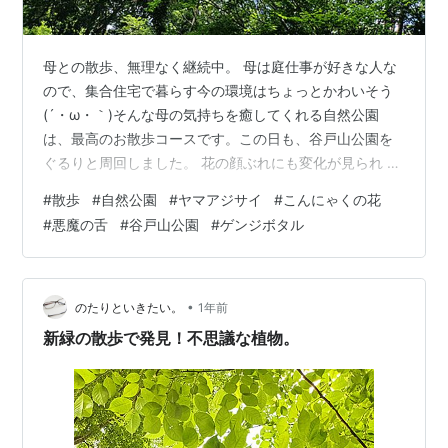
母との散歩、無理なく継続中。 母は庭仕事が好きな人な
ので、集合住宅で暮らす今の環境はちょっとかわいそう
(´・ω・｀)そんな母の気持ちを癒してくれる自然公園
は、最高のお散歩コースです。この日も、谷戸山公園を
ぐるりと周回しました。 花の顔ぶれにも変化が見られ ヤ
マアジサイに花がつきはじめていました。初夏ですね～
#
散歩
#
自然公園
#
ヤマアジサイ
#
こんにゃくの花
(●´ω｀●)この公園では、6月初旬から下旬にかけてゲン
#
悪魔の舌
#
谷戸山公園
#
ゲンジボタル
ジボタルを観る事が出来るそうなので今年は母を誘って
見に行こうかな？ さて。この日、このコースを選んだ理
由はもうひとつありました。 謎のコレ。 これ覚えていま
すか？ notaritoikitai.hatenablog.com 花がつく前だ…
•
のたりといきたい。
1年前
新緑の散歩で発見！不思議な植物。