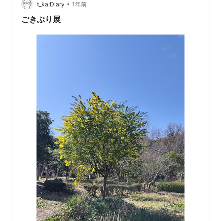
いて、ほとんど誰も興…
•
t_ka:Diary
1年前
ごきぶり展