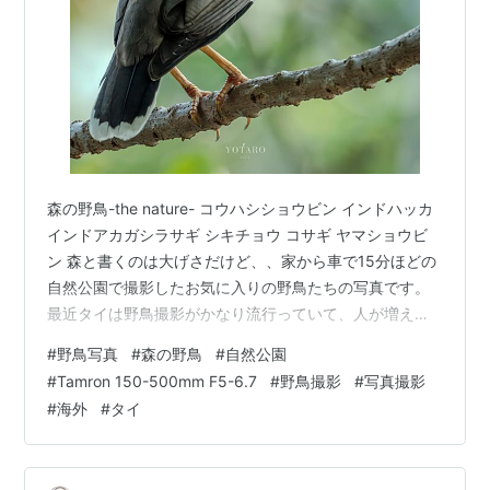
森の野鳥-the nature- コウハシショウビン インドハッカ
インドアカガシラサギ シキチョウ コサギ ヤマショウビ
ン 森と書くのは大げさだけど、、家から車で15分ほどの
自然公園で撮影したお気に入りの野鳥たちの写真です。
最近タイは野鳥撮影がかなり流行っていて、人が増える
と撮影場所で起こる問題も増えて（流行ることが悪いと
#
野鳥写真
#
森の野鳥
#
自然公園
は思ってないけど）、そこにイチ撮影者として混ざりた
#
Tamron 150-500mm F5-6.7
#
野鳥撮影
#
写真撮影
くない僕は朝早い時間帯に行ったり、別の場所に行って
#
海外
#
タイ
撮影するようにしています。だからハリオハチクイとか
本当は撮りたい野鳥も最近は撮りに行けてないんですけ
どね,, インドハッカやシキチョウなんかはいつ行っても