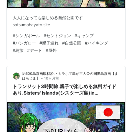
大人になっても楽しめる自然公園です
satsumahayato.site
#
シンガポール
#
セントジョン
#
キャンプ
#
バンガロー
#
親子連れ
#
自然公園
#
ハイキング
#
島旅
#
デート
#
屋外
約500島漫画取材済.トカラ小宝島が主人公の国際島漫画【ま
•
はらじま】
10ヶ月前
トランジット3時間旅.親子で楽しめる無料ガイド
あり.Sisters' Islands(シスターズ島)in
Singapore