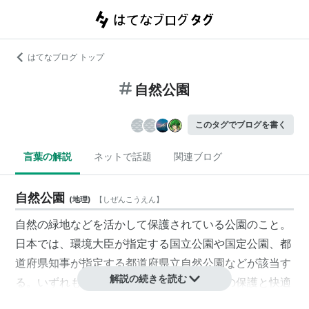
はてなブログ トップ
自然公園
このタグでブログを書く
言葉の解説
ネットで話題
関連ブログ
自然公園
(
地理
)
【
しぜんこうえん
】
自然の緑地などを活かして保護されている公園のこと。
日本では、環境大臣が指定する国立公園や国定公園、都
道府県知事が指定する都道府県立自然公園などが該当す
解説の続きを読む
る。いずれも自然公園法によって自然環境の保護と快適
で適正な利用が推進されている。