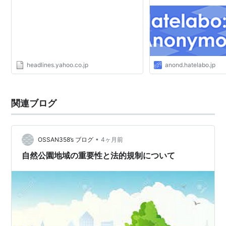
ース
headlines.yahoo.co.jp
anond.hatelabo.jp
関連ブログ
•
OSSAN358’s ブログ
4ヶ月前
自然公園地域の重要性と法的規制について