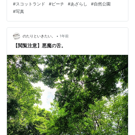
#
スコットランド
#
ビーチ
#
あざらし
#
自然公園
潮時よりも平らで歩きやすい。さっそく靴を脱いで、素
#
写真
足のまま波打ち際でゆっくりと歩を進める。太陽光をふ
んだんに浴び、波の音を聞きながら浜辺での散歩はセラ
ピーのようで心も頭も癒されます。 砂浜のやや茶色がか
っているところが満潮時の波際です 干潮のせいで付近は
•
のたりといきたい。
1年前
獲物が少ないのか、いつも浜辺で寝そべってい…
【閲覧注意】悪魔の舌。