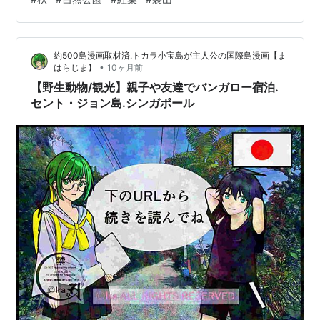
上流は途中から2つに分かれています。そのうち建功寺そ
ばを流れているほうを建功寺川といいました。水底が赤
かったと書かれています。戦国時代には、近くに寺尾城
約500島漫画取材済.トカラ小宝島が主人公の国際島漫画【ま
がありました。 馬場花木園に入りました。中央の池。 紅
•
はらじま】
10ヶ月前
葉がみごとなイロハモミジ。 裏山に上る途中から見下ろ
【野生動物/観光】親子や友達でバンガロー宿泊.
した旧藤本家住宅。 大きな柿の…
セント・ジョン島.シンガポール