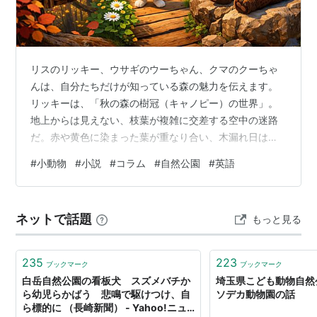
リスのリッキー、ウサギのウーちゃん、クマのクーちゃ
んは、自分たちだけが知っている森の魅力を伝えます。
リッキーは、「秋の森の樹冠（キャノピー）の世界」。
地上からは見えない、枝葉が複雑に交差する空中の迷路
だ。赤や黄色に染まった葉が重なり合い、木漏れ日は細
い糸のように降りそそぎます。吊り橋の上に立つと、森
#
小動物
#
小説
#
コラム
#
自然公園
#
英語
全体がゆっくり波のように揺れて見えます。 ウーちゃん
は、「春の草原と湿原の木道」。淡い緑の草が風に合わ
せて波のように揺れ、白や黄色の小さな花が首を振り、
ネットで話題
もっと見る
苔の絨毯はふわりと沈み、またゆっくり戻ります。丘の
上に立つと、視界が一気に開け、遠くの雪解け水が川と
なって流れ、その音が風に乗って届きます。 クー…
235
223
ブックマーク
ブックマーク
白岳自然公園の看板犬 スズメバチか
埼玉県こども動物自然
ら幼児らかばう 悲鳴で駆けつけ、自
ソデカ動物園の話
ら標的に （長崎新聞） - Yahoo!ニュ