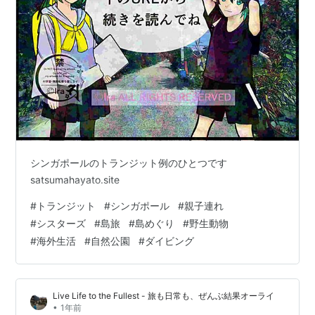
シンガポールのトランジット例のひとつです
satsumahayato.site
#
トランジット
#
シンガポール
#
親子連れ
#
シスターズ
#
島旅
#
島めぐり
#
野生動物
#
海外生活
#
自然公園
#
ダイビング
Live Life to the Fullest - 旅も日常も、ぜんぶ結果オーライ
•
1年前