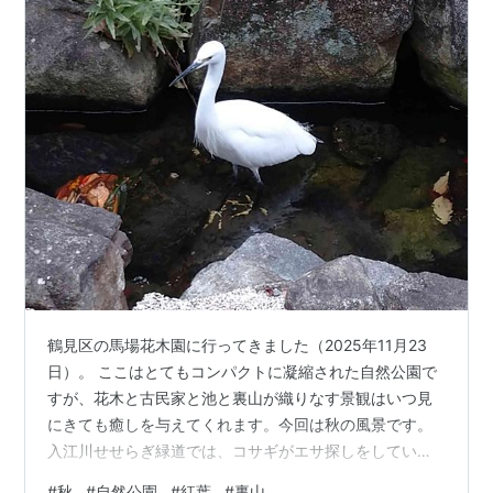
鶴見区の馬場花木園に行ってきました（2025年11月23
日）。 ここはとてもコンパクトに凝縮された自然公園で
すが、花木と古民家と池と裏山が織りなす景観はいつ見
にきても癒しを与えてくれます。今回は秋の風景です。
入江川せせらぎ緑道では、コサギがエサ探しをしていま
した。よく見ると、小魚類がけっこういます。 入江川の
#
秋
#
自然公園
#
紅葉
#
裏山