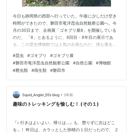
今日も静岡県の西部へ行っていた。午後に少しだけ空き
時間ができたので、磐田市竜洋昆虫自然観察公園へ。今
月の30日まで、企画展「ゴキブリ展8」を開催している
のだ。 「8」とあるように、8回目・8年目の展示であ
る。この昆虫博物館では人気の企画なのだ。僕も過去に
何度か行っている。世界中のゴキブリのうち、見栄えの
#
昆虫
#
ゴキブリ
#
ゴキブリ展
するものや興味深い生態のものを多く展示していて、な
#
磐田市竜洋昆虫自然観察公園
#
自然公園
#
博物館
にしろ見応えがある。 もちろんカブトムシやクワガタ、
#
爬虫類
#
両生類
#
磐田市
それに近隣に生息する魚や両生類・爬虫類も展示してい
て、そちらのほうを夢中になっているお子さんも多い。
大人ほどゴキブリが身近ではないのだろう。とはいえ、
小学生くらいの子供なら奇妙な色合い・形のゴキ…
•
Squid_Angler_55’s blog
2年前
趣味のトレッキングを愉しむ！ (その１)