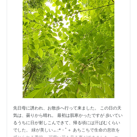
先日母に誘われ、お散歩へ行って来ました。 この日の天
気は、曇りから晴れ。 最初は肌寒かったですが 歩いてい
るうちに日が射しこんできて、帰る頃には汗ばむくらい
でした。 緑が美しい.｡.:*・ﾟ＋ あちこちで生命の息吹を