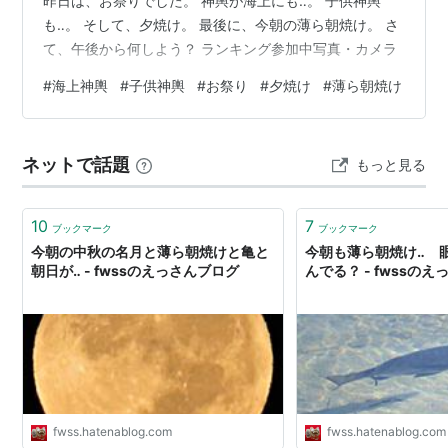
昨日は、お祭りでした。 神輿が海上にも‥。 子供神輿
も‥。 そして、夕焼け。 最後に、今朝の薄ら朝焼け。 さ
て、午後から何しよう？ ランキング参加中写真・カメラ
#
海上神輿
#
子供神輿
#
お祭り
#
夕焼け
#
薄ら朝焼け
ネットで話題
もっと見る
10
7
ブックマーク
ブックマーク
今朝の中秋の名月と薄ら朝焼けと亀と
今朝も薄ら朝焼け‥ 
朝日が‥ - fwssのえっさんブログ
んでる？ - fwssの
fwss.hatenablog.com
fwss.hatenablog.com