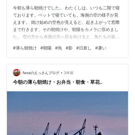
今朝も薄ら朝焼けでした。 わたくしは、いつも二階で寝
ております。ベットで寝ていても、海側の空の様子が見
えます。 焼け始めの空色が見えると、起き上がって窓際
まで行きます。その朝焼けや、朝陽をカメラに収めまし
た。 空の方から水面の方へ目を向けると、魚たちの姿が
見えました。 たわむれているように見えます。先に、そ
#
薄ら朝焼け
#
朝陽
#
魚
#
影
#
日差し
#
暑い
の魚たちの様子からアップします。 朝陽が、魚の影を底
の砂へ、映し出しています。日差しの強さが分かりま
す。 今日も午後から、さらに暑くなりそうです。
•
fwssのえっさんブログ
3年前
今朝の薄ら朝焼け・お弁当・朝食・草花‥