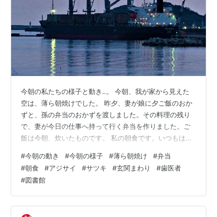
今朝の私たちの様子と動き‥。 今朝、我が家から見えた
空は、薄ら朝焼けでした。 昨夕、妻が娘に夕ご飯のおか
ずと、孫の弁当のおかずを渡しました。その料理の残り
で、妻が今日の仕事へ持って行く弁当を作りました。ご
飯は今朝、炊いたものです。 私の朝食です。いつもは、
トマトジュースやウオテイン、ヨーグルト、バナナなど
#
今朝の動き
#
今朝の様子
#
薄ら朝焼け
#
弁当
です。食べたあと、妻の車を借りるため、その車で妻を
#
朝食
#
アジサイ
#
サツキ
#
玄関まわり
#
歯医者
職場へ送って行きました。 今朝の庭のアジサイとサツキ
#
図書館
です。やっと色づいたり、咲き始めました。 妻が手入れ
をしている玄関まわりです。この玄関まわりは、花もそ
うですが「緑」を大切にしているとのことです。 孫を歯