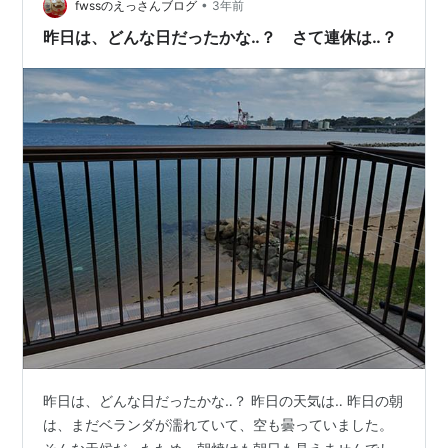
医者（矯正）へ連れて行くため、妻を職場…
•
fwssのえっさんブログ
3年前
昨日は、どんな日だったかな‥？ さて連休は‥？
昨日は、どんな日だったかな‥？ 昨日の天気は‥ 昨日の朝
は、まだベランダが濡れていて、空も曇っていました。