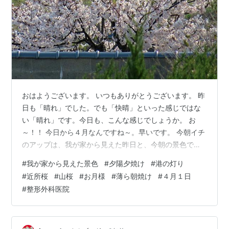
おはようございます。 いつもありがとうございます。 昨
日も「晴れ」でした。でも「快晴」といった感じではな
い「晴れ」です。今日も、こんな感じでしょうか。 お
～！！ 今日から４月なんですね～。早いです。 今朝イチ
のアップは、我が家から見えた昨日と、今朝の景色で
す。 ラインナップは、昨日、海側に見えた、ご近所
#
我が家から見えた景色
#
夕陽夕焼け
#
港の灯り
桜‥、そして港背後の山桜‥、夕陽が見え、沈んだあとの
#
近所桜
#
山桜
#
お月様
#
薄ら朝焼け
#
４月１日
夕焼け、港灯り、お月様の輝き、今朝の薄ら朝焼けで
#
整形外科医院
す。 サア！ 週末です！ スキップで出掛けてきます！ 整
形外科医院へ‥。４月１日です。