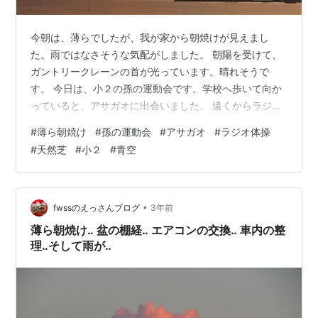
今朝は、薄らでしたが、我が家から朝焼けが見えまし
た。雨ではなさそうな気配がしました。 朝陽を受けて、
ガントリークレーンの首が光っています。晴れそうで
す。 今日は、小２の孫の運動会です。学校へ歩いて向か
っていると、アサガオに出会いました。 遠くからラジオ
体操の音が、聞こえてきます。今日は快晴です。校庭の
#
薄ら朝焼け
#
孫の運動会
#
アサガオ
#
ラジオ体操
天然芝が、青空に映えて見えます。 長女夫婦に上孫、そ
#
天然芝
#
小２
#
青空
して娘ダンの両親が、既に陣取っていました。 孫が出る
種目を見て、暫くすると校庭のバックを、列車が走り抜
けて行きました。 もう暑くてダウン状態‥。汗だくでテ
クテクと歩いて帰りました。でも、晴れて良かった～。
•
fwssのえっさんブログ
3年前
薄ら朝焼け‥ 盆の棚経‥ エアコンの交換‥ 車内の整
理‥そして雨が‥