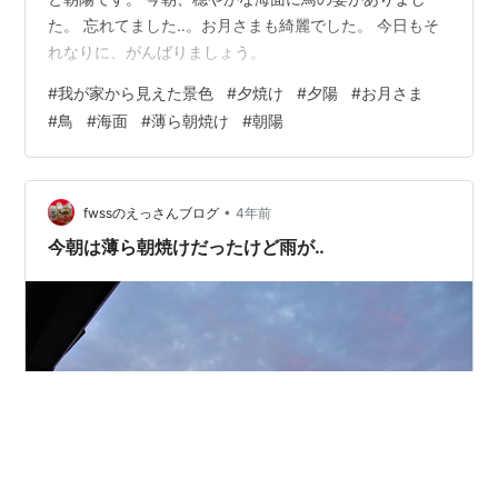
た。 忘れてました‥。お月さまも綺麗でした。 今日もそ
れなりに、がんばりましょう。
#
我が家から見えた景色
#
夕焼け
#
夕陽
#
お月さま
#
鳥
#
海面
#
薄ら朝焼け
#
朝陽
•
fwssのえっさんブログ
4年前
今朝は薄ら朝焼けだったけど雨が‥