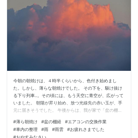
今朝の朝焼けは、４時半くらいから、色付き始めまし
た。しかし、薄らな朝焼けでした。 その下を、駆け抜け
る下り列車‥。その頃には、もう天空に青空が、広がって
いました。 朝陽が昇り始め、放つ光線先の赤い玉が、手
元に届きそうでした。 午後からは、我が家で「盆の棚
経」‥。長女たち家族４人も、来てくれました。 棚経が
#
薄ら朝焼け
#
盆の棚経
#
エアコンの交換作業
終わると、お寺の方丈さんと、玄関で入れ替わり、業者
#
車内の整理
#
雨
#
雨雲
#
お疲れさまでした
の方が来られました。エアコンの交換作業です。 作業
#
おやすみなさい