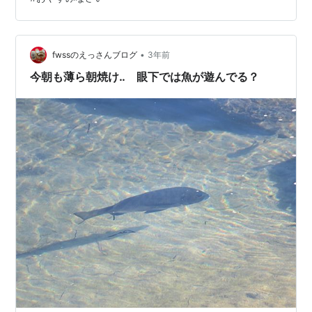
は、意外と早く終わりました。それから思い出して、車
内の整理を行いました。暫く出掛けていない愛車です。
その作業を終えた、午後４時半くらいから雨が降ってき
ました。まだ本格的な雨ではありませんが、い…
•
fwssのえっさんブログ
3年前
今朝も薄ら朝焼け‥ 眼下では魚が遊んでる？