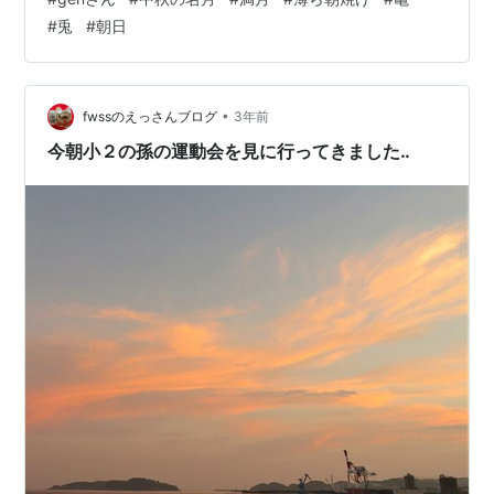
始めました。スイッチを入れ、回っていた洗濯機が「ピ
#
兎
#
朝日
ー！ピー！‥」と、終了の知らせ‥。 洗濯物を干しに行
き、浜を覗くと亀が、歩いていました。満月に兎ではな
く亀でした。 そして、月と朝焼けと亀が見えなくなって
から、朝日が昇ってきました。お隣の屋根の上に現れた
•
fwssのえっさんブログ
3年前
ところをパチリ！ 話を戻して、中秋の…
今朝小２の孫の運動会を見に行ってきました‥