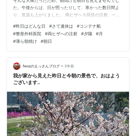
そんな天候だったため、朝焼けも朝日も見えませんでし
た。午後からは、日が照ったりして、寒かった数日間よ
り、気温も上がりました。 両ヒザへ５回目の注射‥ 一昨
日、整形外科医院へ行き、１週間に１回の両ヒザへの注
#
昨日はどんな日
#
さて連休は
#
コンテナ船
射は、５回目となりました。主治医から「注射の方は、
#
整形外科医院
#
両ヒザへの注射
#
夕陽
#
月
これで置き、連休に入るので、10日後また診察を‥」と、
#
薄ら朝焼け
#
朝日
云われました。 ヒザは良くなりつつある‥ ヒザは、少し
ずつ良くなっているように思います。昨日も午後から電
気治療など、３つの治療器へ掛かりに行ってきました。
車の２つのターンテーブルの補強…
•
fwssのえっさんブログ
3年前
我が家から見えた昨日と今朝の景色で、おはよう
ございます‥