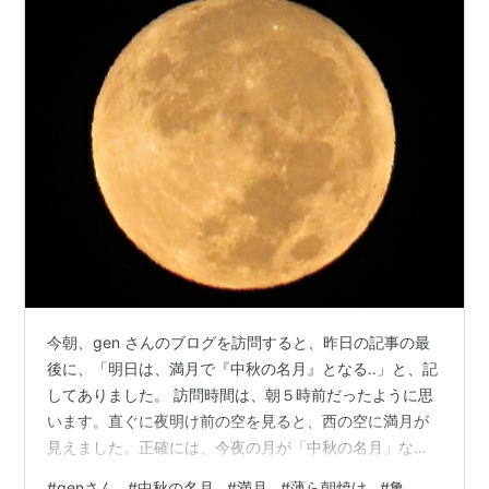
今朝、gen さんのブログを訪問すると、昨日の記事の最
後に、「明日は、満月で『中秋の名月』となる‥」と、記
してありました。 訪問時間は、朝５時前だったように思
います。直ぐに夜明け前の空を見ると、西の空に満月が
見えました。正確には、今夜の月が「中秋の名月」なの
でしょうが‥。 そして、暫くすると、薄ら朝焼けが見え
#
genさん
#
中秋の名月
#
満月
#
薄ら朝焼け
#
亀