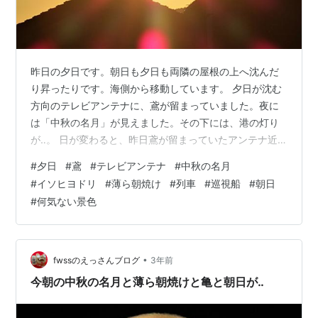
昨日の夕日です。朝日も夕日も両隣の屋根の上へ沈んだ
り昇ったりです。海側から移動しています。 夕日が沈む
方向のテレビアンテナに、鳶が留まっていました。夜に
は「中秋の名月」が見えました。その下には、港の灯り
が‥。 日が変わると、昨日鳶が留まっていたアンテナ近
くに、お月さまが下がっていました。 明るくなってくる
#
夕日
#
鳶
#
テレビアンテナ
#
中秋の名月
ににつれ、お月さまが雲の中へ消えていきました。その
#
イソヒヨドリ
#
薄ら朝焼け
#
列車
#
巡視船
#
朝日
近くには、イソヒヨドリの姿がありました。 暫くする
#
何気ない景色
と、薄らな朝焼けが見え始めました。その下を列車が走
り抜けて行きました。 我が家からは、まだ見えない朝日
を浴びながら、巡視船が出港中です。そして、朝日が見
えるようになりました。 我が家から見えた何…
•
fwssのえっさんブログ
3年前
今朝の中秋の名月と薄ら朝焼けと亀と朝日が‥