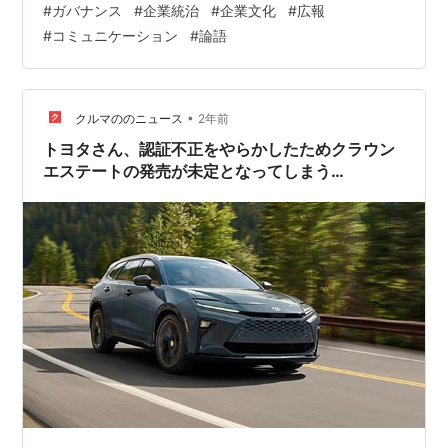
#
ガバナンス
#
企業統治
#
企業文化
#
広報
は厳しい視線が注がれる。（出所：日本経済新聞） 米大
#
コミュニケーション
#
論語
手議決権行使助言会社2社が豊田会長の選任に反対を推奨
し、一部の機関投資家が「安全と法令順守の観点」から
事前に反対票を投じ、注目されていたといいます。 冒
頭、議長を務めた佐藤社長は「豊田…
•
クルマののニュース
2年前
トヨタさん、認証不正をやらかしたためクラウン
エステートの発売が未定となってしまう…