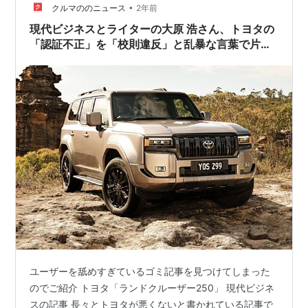
•
クルマののニュース
2年前
現代ビジネスとライターの大原 浩さん、トヨタの
「認証不正」を「校則違反」と乱暴な言葉で片づ
けてしまう…ユーザーの安全よりも企業に肩入れ
したゴミ記事
ユーザーを舐めすぎているゴミ記事を見つけてしまった
のでご紹介 トヨタ「ランドクルーザー250」 現代ビジネ
スの記事 長々とトヨタが悪くないと書かれている記事で