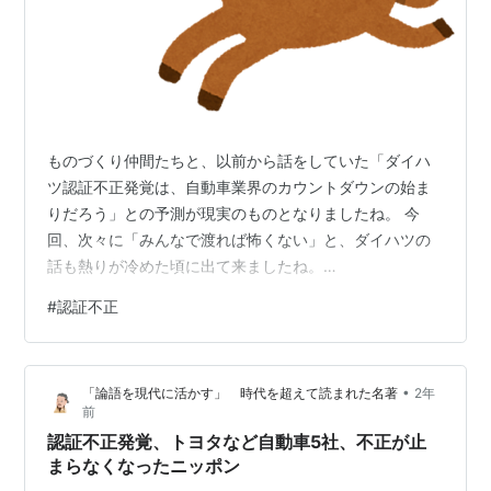
ものづくり仲間たちと、以前から話をしていた「ダイハ
ツ認証不正発覚は、自動車業界のカウントダウンの始ま
りだろう」との予測が現実のものとなりましたね。 今
回、次々に「みんなで渡れば怖くない」と、ダイハツの
話も熱りが冷めた頃に出て来ましたね。
www.nikkei.com 好意的に解釈すれば、豊田章男氏の社
#
認証不正
長辞任、自工会会長辞任も、これらの膿を出すのが目的
だったようにも思えなくもないですが、日野もダイハツ
もトヨタ傘下と考えると、尖兵だったのかも知れません
•
「論語を現代に活かす」 時代を超えて読まれた名著
2年
ね。 社会的波及を勘案する施策であった可能性も皆無で
前
は無いでしょう。 さて、これらの数々の不正問題。自動
認証不正発覚、トヨタなど自動車5社、不正が止
車企業特有のものなのでしょうか？ 私の答えは…
まらなくなったニッポン