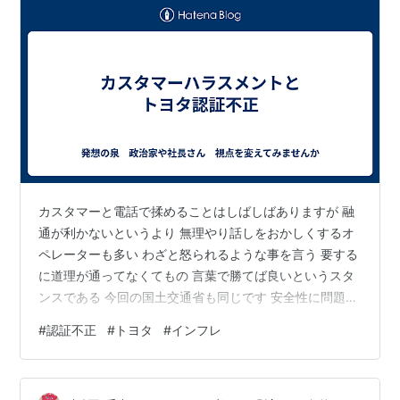
カスタマーと電話で揉めることはしばしばありますが 融
通が利かないというより 無理やり話しをおかしくするオ
ペレーターも多い わざと怒られるような事を言う 要する
に道理が通ってなくてもの 言葉で勝てば良いというスタ
ンスである 今回の国土交通省も同じです 安全性に問題が
ない自動車に対して 無理やり 基準と違う検査をしたとい
#
認証不正
#
トヨタ
#
インフレ
う理由で まるで安全性が損なわれてるとい位置づけをし
た いったい何が目的なのか 全く想像がつかない 車の生
産台数が減らしたのかもしれないですね インフレが進む