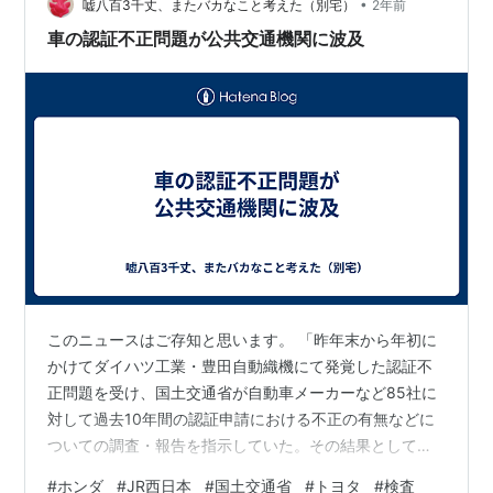
•
という 消費者にとっては 痛い話です 生産現場で何が起
嘘八百3千丈、またバカなこと考えた（別宅）
2年前
こるか 国土交通省さんはどうでも良いようです
車の認証不正問題が公共交通機関に波及
このニュースはご存知と思います。 「昨年末から年初に
かけてダイハツ工業・豊田自動織機にて発覚した認証不
正問題を受け、国土交通省が自動車メーカーなど85社に
対して過去10年間の認証申請における不正の有無などに
ついての調査・報告を指示していた。その結果として、
今回トヨタ自動車を含む5社での不正が明らかになった」
#
ホンダ
#
JR西日本
#
国土交通省
#
トヨタ
#
検査