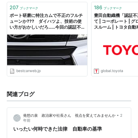
207
186
ブックマーク
ブックマーク
ポート研磨に特注カムで不正のフルチ
豊田自動織機「認証不
ューンか??? ダイハツよ、技術の使
て | コーポレート |
い方がおかしいだろ……今回の認証不
スルーム | トヨタ自
正はユーザーへのあり得ない裏切りだ
企業サイト
- 自動車情報誌「ベストカー」
bestcarweb.jp
global.toyota
関連ブログ
•
発想の泉 政治家や社長さん 視点を変えてみませんか
2
年前
いったい何時できた法律 自動車の基準