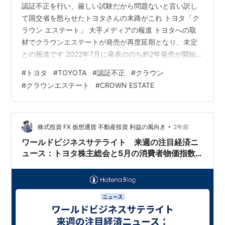
認証不正を行い、厳しい試験だから問題ないと言い訳し
て国交省を怒らせたトヨタさんの末路がこれ トヨタ「ク
ラウン エステート」 大手メディアの報道 トヨタへの取
材でクラウンエステートが発売が再度延期となり、未定
との報道です 2022年7月に発表ののち約2年発売が開始さ
れないことは稀です 読売新聞 トヨタ自動車は１４日、７
#
トヨタ
#
TOYOTA
#
認証不正
#
クラウン
月下旬に予定していたクラウンの新車種エステートの発
#
クラウンエステート
#
CROWN ESTATE
売を延期する方針を固めた。 最後のエステートは当初、
３月までに発売する予定だったが、「車両の作り込みを
行っている」として延期していた。 東京新聞 トヨタ自動
車は１４日、高級車「クラウン」シリーズの新型車「エ
•
株式投資 FX 仮想通貨 不動産投資 利益の風向き
2年前
ステート」の生産開始や発売…
ワールドビジネスサテライト 来週の注目経済ニ
ュース：トヨタ株主総会と5月の消費者物価指数
が示す経済の行方