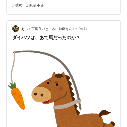
そして、不正が発覚したトヨタ自動車の豊田章男会長は
#
試験
#
認証不正
会見で、謝罪した上で、「対象車両のうち生産終了して
いるものも含めて、社内での検証において法規に定めら
れた性能に問題ないことを確認しており乗っている方々
に直ちに影響はない。」「（認証制度と実態に）ギャッ
•
あっ！丁度良いところに加藤さん♪
2年前
プがある」と語ったということです。 最近…
ダイハツは、あて馬だったのか？