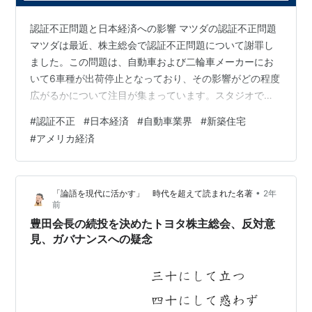
認証不正問題と日本経済への影響 マツダの認証不正問題
マツダは最近、株主総会で認証不正問題について謝罪し
ました。この問題は、自動車および二輪車メーカーにお
いて6車種が出荷停止となっており、その影響がどの程度
広がるかについて注目が集まっています。スタジオで
は、経済アナリストの木内登英さんがこの問題について
#
認証不正
#
日本経済
#
自動車業界
#
新築住宅
解説しました。 認証不正問題の背景 認証不正問題は、自
#
アメリカ経済
動車および二輪車メーカーが認証手続きを不正に行った
ことで、製品の品質や安全性に疑問が生じ、出荷停止に
至ったものです。年初にはダイハツ工業でも同様の問題
•
「論語を現代に活かす」 時代を超えて読まれた名著
2年
が発生しており、自動車業界全体に影響を及ぼしていま
前
す。 経済への影響 自動車・二輪車販売額の…
豊田会長の続投を決めたトヨタ株主総会、反対意
見、ガバナンスへの疑念