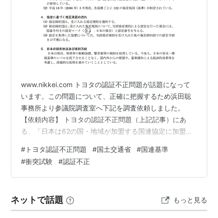
www.nikkei.com トヨタの認証不正問題が話題になって
います。この問題について、正確に把握するため浜田聡
事務所より参議院調査室へ下記を調査依頼しました。
【依頼内容】 トヨタの認証不正問題（上記記事）にあ
る、「日本は62の国・地域が加盟する国連協定に加盟し
ており、基準を合致させている。」について ①該当する
#
トヨタ認証不正問題
#
国土交通省
#
国連基準
協定名と該当箇所（合致させている（認証）基準） ②現
#
衝突試験
#
認証不正
在の認証基準の数値の根拠（1100㎏の根拠） 【回答】
①加盟する国連協定と、衝突試験について合致させてい
る基準 ▼1958年 車両相互承認協定
ネットで話題
もっと見る
https://www.mofa.go.jp/mofaj/gaiko/treaty/…