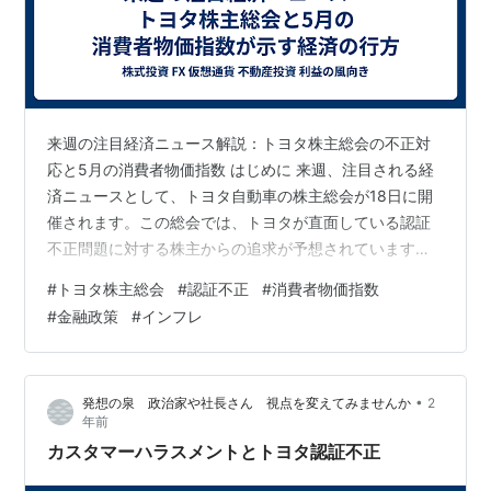
来週の注目経済ニュース解説：トヨタ株主総会の不正対
応と5月の消費者物価指数 はじめに 来週、注目される経
済ニュースとして、トヨタ自動車の株主総会が18日に開
催されます。この総会では、トヨタが直面している認証
不正問題に対する株主からの追求が予想されています。
また、同時期に発表される5月の消費者物価指数（CPI）
#
トヨタ株主総会
#
認証不正
#
消費者物価指数
は、金融政策に大きな影響を与える可能性があり、マー
#
金融政策
#
インフレ
ケットの注目を集めています。本記事では、これらのト
ピックについて詳しく解説し、今後の展望について考察
します。 トヨタ株主総会と認証不正問題 株主総会の重要
•
発想の泉 政治家や社長さん 視点を変えてみませんか
2
性 トヨタ自動車の株主総会は、同社の経営方針や事業戦
年前
略について株主が意見を述べ、経営陣…
カスタマーハラスメントとトヨタ認証不正