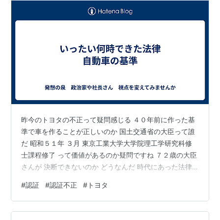
昨今のトヨタの不正って疑問感じる ４０年前に作った基
準で車を作ることが正しいのか 国土交通省の大臣って誰
だ 昭和５１年 ３月 東京工業大学大学院理工学研究科修
士課程修了 って価値があるのか疑問ですね ７２歳の大臣
さんが 決断できないのか どうなんだ 時代にあった法律
に基準を合わせるべきですね 早急に 国際的な競争に置い
#
認証
#
認証不正
#
トヨタ
て行かれますね