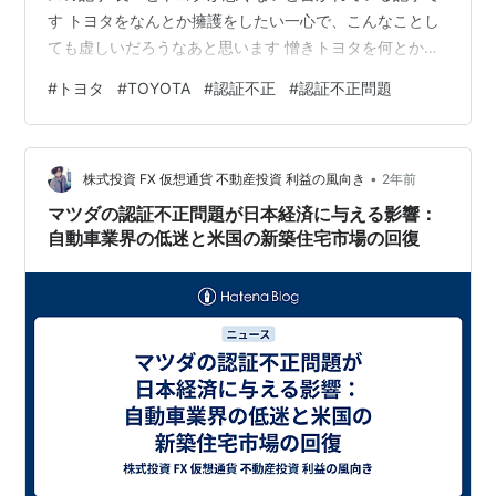
す トヨタをなんとか擁護をしたい一心で、こんなことし
ても虚しいだろうなあと思います 憎きトヨタを何とか
「悪者」に仕立てたいのか…「認証不正問題」で国益を
#
トヨタ
#
TOYOTA
#
認証不正
#
認証不正問題
大きく損なわせている国土交通省の「罪」 2024.06.24
大原 浩 https://gendai.media/articles/-/132189 1ページ
目 2ページ目 3ページ目 4ページ目 5ページ目 リンク リ
•
ンク リンク 認証不正問題を「校則違反」に例えること自
株式投資 FX 仮想通貨 不動産投資 利益の風向き
2年前
体が問題の矮小化…
マツダの認証不正問題が日本経済に与える影響：
自動車業界の低迷と米国の新築住宅市場の回復