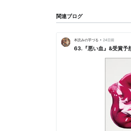
2014年8月、
日本経済新聞社
を退社
関連ブログ
「AV女優」の
作者:
鈴木涼美
出版社/メーカー:
発売日:
2013/06/
•
本読みの芋づる
24日前
メディア:
単行本
63.『悪い血』&受賞予
この商品を含むブログ
身体を売ったら
作者:
鈴木涼美
出版社/メーカー:
発売日:
2014/11/2
メディア:
単行本
この商品を含むブログ