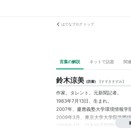
はてなブログ トップ
言葉の解説
ネットで話題
関
鈴木涼美
(
読書
)
【
すずきすずみ
】
作家
。
タレント
。元
新聞記者
。
1983年7月13日、生まれ。
2007年、
慶應義塾大学
環境情報学
2009年3月、
東京大学大学院学際
2009年4月、
日本経済新聞社
に入