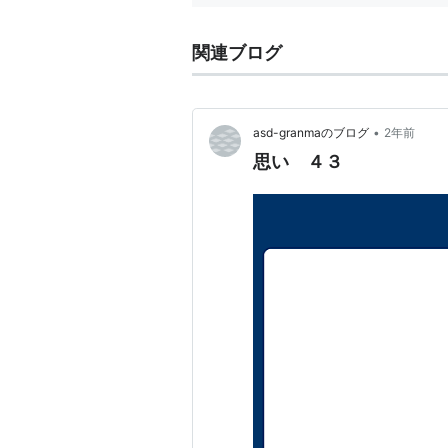
関連ブログ
•
asd-granmaのブログ
2年前
思い ４３