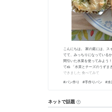
こんにちは。 家の庭には、ス
てて、みっちりになっているか
間引いた水菜を使ってみよう
て🧀 「水菜とチーズのうずま
できました 食べてみて
#
パン作り
#
手作りパン
#
水
ネットで話題