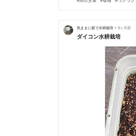
#
間引き菜
#
収穫
#
ワクワク
•
気ままに庭で水耕栽培
9ヶ月前
ダイコン水耕栽培