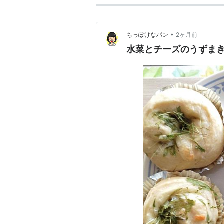
•
ちっぽけなパン
2ヶ月前
水菜とチーズのうずまき