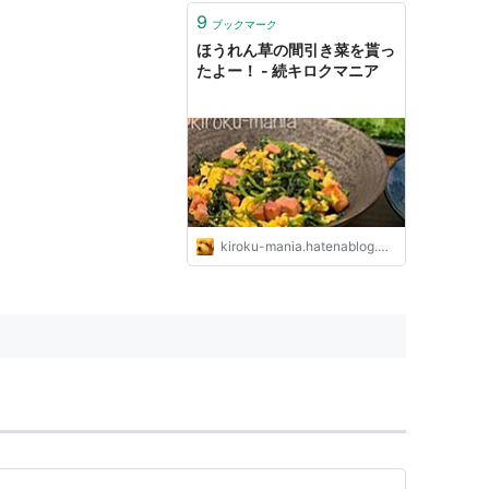
9
ブックマーク
ほうれん草の間引き菜を貰っ
たよー！ - 続キロクマニア
kiroku-mania.hatenablog.com