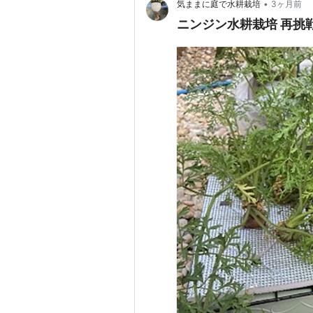
•
気ままに庭で水耕栽培
3ヶ月前
ニンジン水耕栽培 再挑戦