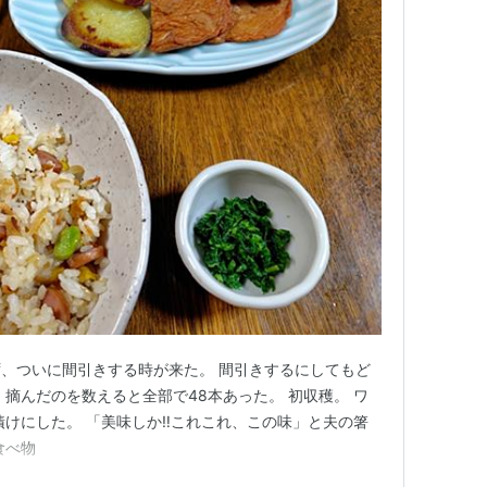
、ついに間引きする時が来た。 間引きするにしてもど
 摘んだのを数えると全部で48本あった。 初収穫。 ワ
漬けにした。 「美味しか‼これこれ、この味」と夫の箸
食べ物