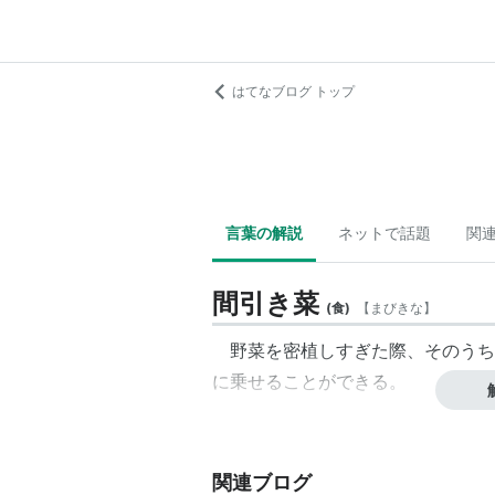
はてなブログ トップ
言葉の解説
ネットで話題
関
間引き菜
(
食
)
【
まびきな
】
野菜を密植しすぎた際、そのうち
に乗せることができる。
関連ブログ