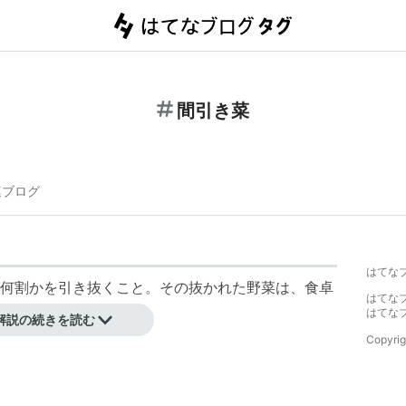
間引き菜
連ブログ
はてな
何割かを引き抜くこと。その抜かれた野菜は、食卓
はてな
はてな
解説の続きを読む
Copyrig