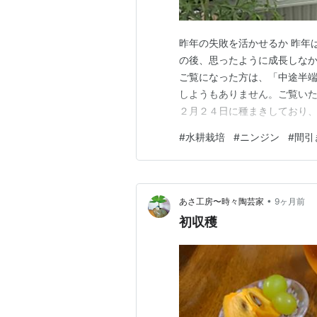
昨年の失敗を活かせるか 昨年
の後、思ったように成長しな
ご覧になった方は、「中途半
しようもありません。ご覧いた
２月２４日に種まきしており
過しています。種袋には収穫
#
水耕栽培
#
ニンジン
#
間引
ば、収穫時期は過ぎているので
部分に関しては、まあまあの育
•
あさ工房〜時々陶芸家
9ヶ月前
初収穫