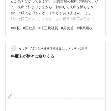
とが良く分かってきます。 投資資金の捻出は単純で、収
入－支出で決まりますから、節約して支出を減らすか、
稼いで収入を増やすか、それしかありません。 そして、
節約は限度がありますから、ある程度の家庭改善ができ
れば、あとは稼ぐだけです。 いくら稼げるかで、投資に
#
年収
#
正社員
#
非正規社員
#
男女差
#
事業規模
回せる資金額が決まり、あとは買って、握力高く生きれ
ば良いってことです。 さてさて、自分自身の収入額って
分かっているわけですが、他人の収入ってどんなものな
•
の？ また、自分って他人に比べて、収入が多いの？少な
うつ病・ACと生きる非正規社員こめびより
2年前
いの？って思ったことはありませんか？ もし、周りより
年度末が徐々に迫りくる
も収入が低ければ、今の職場で必死になっ…