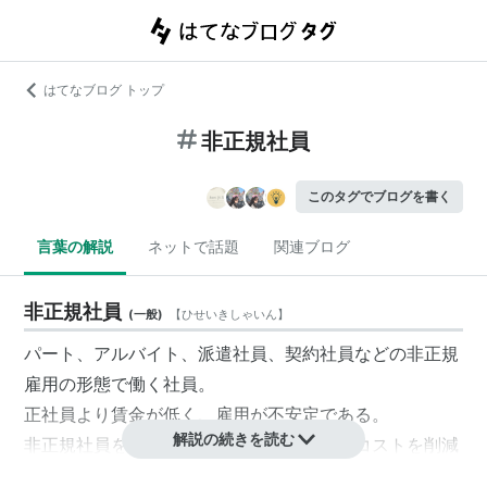
はてなブログ トップ
非正規社員
このタグでブログを書く
言葉の解説
ネットで話題
関連ブログ
非正規社員
(
一般
)
【
ひせいきしゃいん
】
パート、アルバイト、派遣社員、契約社員などの非正規
雇用の形態で働く社員。
正社員より賃金が低く、雇用が不安定である。
解説の続きを読む
非正規社員を増やすことによって、人件費コストを削減
し、収益力を高めるなどの効果が期待される。