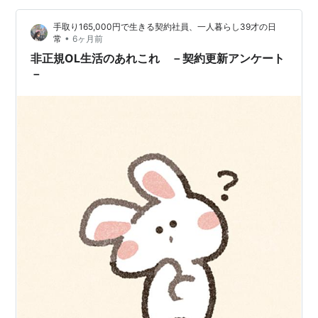
たいていこのサイクル。まとまった連休は年末年始。夏
手取り165,000円で生きる契約社員、一人暮らし39才の日
休みとかゴールデンウィークとか少し羨ましいけど、平
•
常
6ヶ月前
日休みのほうが合ってるから、別に転職してまで欲しい
非正規OL生活のあれこれ －契約更新アンケート
とは思わない。昔に派遣OLをしてい…
－