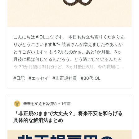
こんにちは🌟OLユウです。 本日もお立ち寄りくださりあ
りがとうございます🐈🐾 読者さんが増えました🌱ありが
とうございます✨ もう2月なのかぁ、あと1か月後、3ヵ
月後に私は何してるんだろう、どう過ごしているんだろ
う？1か月後は3月だけど、3ヵ月後は5月。今の職場にい
るんだろうか？🙄OLは異動願いを出したから。 契約更新
#
日記
#
エッセイ
#
非正規社員
#
30代 OL
のアンケート✐ 今の会社は契約更新する前にアンケート
が届く。というのは、自己評価と更新希望の有無を回答
するもので1月～2月頃に提出してる。そういえば前に勤
•
めていた会社のときには、契約更新の有無を回答するだ
未来を変える習慣術
1年前
けのシンプルなものだった。それも期日に提出忘れても
「非正規のままで大丈夫？」将来不安を和らげる
更新されてたって人もいたから…
具体的な解消法まとめ