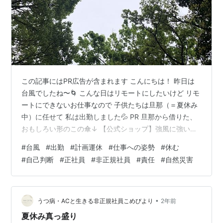
この記事にはPR広告が含まれます こんにちは！ 昨日は
台風でしたね〜🌀 こんな日はリモートにしたいけど リモ
ートにできないお仕事なので 子供たちは旦那（＝夏休み
中）に任せて 私は出勤しました💦 PR 旦那から借りた、
おもしろい形のこの傘↓ 【公式ショップ】強風に強い！
風が抜ける傘！晴雨兼用 SENZ MINI（センズ ミニ）価
#
台風
#
出勤
#
計画運休
#
仕事への姿勢
#
休む
格: 9900 円楽天で詳細を見る 【ヒルナンデス！で紹介】
#
自己判断
#
正社員
#
非正規社員
#
責任
#
自然災害
senz original 傘 おしゃれ 撥水 メンズ 丈夫 耐強風 日傘
折れない カバー 長傘 高級傘 長持ち 高級 センズ SENZ
umbrella レディース 長柄傘 コウモリ傘 傘カバー価格:
116…
•
うつ病・ACと生きる非正規社員こめびより
2年前
夏休み真っ盛り