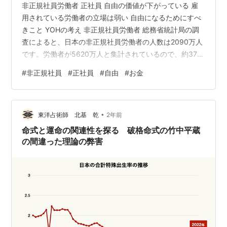
非正規社員労働者 正社員 自由の価値が下がっている 雇
用されている労働者の立場は弱い 自由になるためにすべ
きこと YOHの考え 非正規社員労働者 総務省統計局の調
査によると、日本の非正規社員労働者の人数は2090万人
です。労働者が5620万人と集計されているので、約37％
が非正規社員労働者ということですね。 ・自分の都合に
#
非正規社員
#
正社員
#
自由
#
お金
よい時間、環境で働きたい ・育児と家事両立のため、正
社員ではフレキシブルに働けない ・専門的な分野の技能
を活かしたい 非正規社員労働者というと、ネガティブな
•
イメージが先行しますが、実際にはポジティブな理由か
東洋占術師 北基 乾
2年前
ら非正規社員労働者を選んでいる方がいるということで
命式と運命の関連性を探る 破格命式の竹中平蔵
す。非正規社員労働者…
の間違った理論の弊害