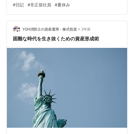
身長伸びていたりしてびっくりする。 ただ、すっかり乳
#
日記
#
非正規社員
#
夏休み
幼児の動きに慣れてしまったので夏休みの小学生の利用
も始まると 動きが活発すぎて、そわそわしてしまう。 そ
の子ども自身が怪我しないかとかもあるし、周囲の乳幼
•
児たちと衝突しないかも ひやっとする場面がある。保護
YOH消防士の資産運用・株式投資
2年前
者同伴でない子どもたちになら、必要があれば職員が 声
困難な時代を生き抜くための資産形成術
掛けすることも勿論するけど…