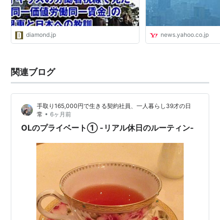
diamond.jp
news.yahoo.co.jp
関連ブログ
手取り165,000円で生きる契約社員、一人暮らし39才の日
•
常
6ヶ月前
OLのプライベート① -リアル休日のルーティン-