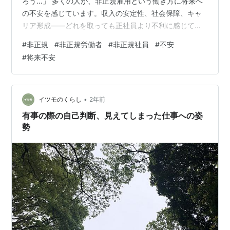
ろう…」 多くの人が、非正規雇用という働き方に将来へ
の不安を感じています。収入の安定性、社会保障、キャ
リア形成――どれを取っても正社員より不利に感じてし
まい、夜眠れなくなるほどの焦燥感を抱く人も少なくあ
#
非正規
#
非正規労働者
#
非正規社員
#
不安
りません。 しかし、非正規だからといって必ずしも未来
#
将来不安
が閉ざされるわけではありません。不安を放置せず、今
のうちから具体的な「解消法」を知り、実践していくこ
とで、安心して働き続ける未来を築くことは十分に可能
です。 この記事では、実際に非正規雇用で不安を感じて
•
イツモのくらし
2年前
きた人々の声を踏まえながら、その不安の正体を…
有事の際の自己判断、見えてしまった仕事への姿
勢