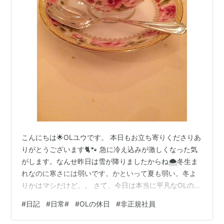
こんにちは🌟OLユウです。 本日もお立ち寄りくださりあ
りがとうございます🐈🐾 急に冷え込みが激しくなった気
がします。なんせ昨日は雪が降りましたからね🌨️冬生ま
れなのに寒さには弱いです。かといって夏も弱い。冬よ
りかはマシだけど。。 さて、今日は本当に平凡なOLの日
常について綴ります。 OLのお休みは基本的に連休はあま
#
日記
#
日常#
#
OLの休日
#
非正規社員
りないので、というのはカレンダー休みではないので三
勤一休とかそういう感じで、休み希望を出さない限りは