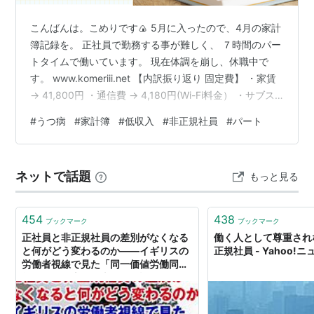
こんばんは。こめりです🍙 5月に入ったので、4月の家計
簿記録を。 正社員で勤務する事が難しく、 ７時間のパー
トタイムで働いています。 現在体調を崩し、休職中で
す。 www.komeriii.net 【内訳振り返り 固定費】 ・家賃
→ 41,800円 ・通信費 → 4,180円(Wi-Fi料金） ・サブス
ク → 2,888円（primeビデオ＋YouTube premium＋はて
#
うつ病
#
家計簿
#
低収入
#
非正規社員
#
パート
なブログ） 合計 → 48,868円 【内訳振り返り 変動費】
・水道・光熱費 → 4,511円（電気料金＋ガス料金） ・食
費 → 20,999円 ・日用品費 → 3,382円 ・医療費 →
ネットで話題
もっと見る
7,820円 ・教養費 →…
454
438
ブックマーク
ブックマーク
正社員と非正規社員の差別がなくなる
働く人として尊重され
と何がどう変わるのか――イギリスの
正規社員 - Yahoo!
労働者視線で見た「同一価値労働同一
賃金」の恩恵と日本への教訓