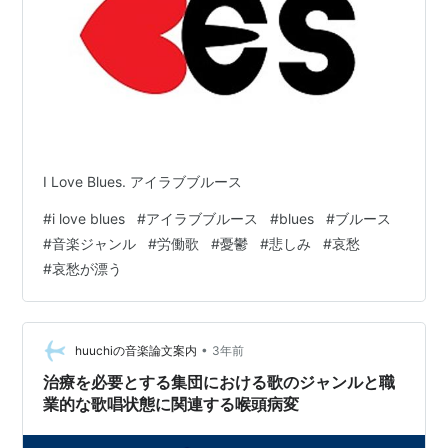
I Love Blues. アイラブブルース
#
i love blues
#
アイラブブルース
#
blues
#
ブルース
#
音楽ジャンル
#
労働歌
#
憂鬱
#
悲しみ
#
哀愁
#
哀愁が漂う
•
huuchiの音楽論文案内
3年前
治療を必要とする集団における歌のジャンルと職
業的な歌唱状態に関連する喉頭病変