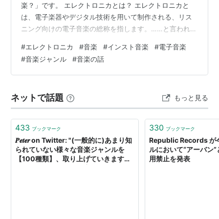
楽？」です。 エレクトロニカとは？ エレクトロニカと
は、電子楽器やデジタル技術を用いて制作される、リス
ニング向けの電子音楽の総称を指します。……と言われる
と、少し分かりづらくて、なんだか難しそうな音楽とい
#
エレクトロニカ
#
音楽
#
インスト音楽
#
電子音楽
う印象を持つかもしれません。でも実は、映画やCM、
#
音楽ジャンル
#
音楽の話
YouTubeなどの映像の背景で、知らないうちに何度も耳
にしている音楽でもあります。映像をそっと支えてい
る、そんな存在です。エレクトロニカを一言で表すと、
ネットで話題
もっと見る
「歌わないポップス」だと私は思っています。歌詞はあ
りませんが、はっきりしたメロディがあ…
433
330
ブックマーク
ブックマーク
𝑷𝒆𝒕𝒆𝒓 on Twitter: "(一般的に)あまり知
Republic Record
られていない様々な音楽ジャンルを
ルにおいて“アーバン
【100種類】、取り上げていきます。
用禁止を発表
アンダーグラウンドな音楽シーンをあ
らかた俯瞰できるかと思います。この
ツイートのスレッドに貼っていくの
で、(かなり長いですが)お読み頂ける
と幸いです。 #超ニッチな音楽ジャン
ル https://t.co/ARTUQ7kv5J"