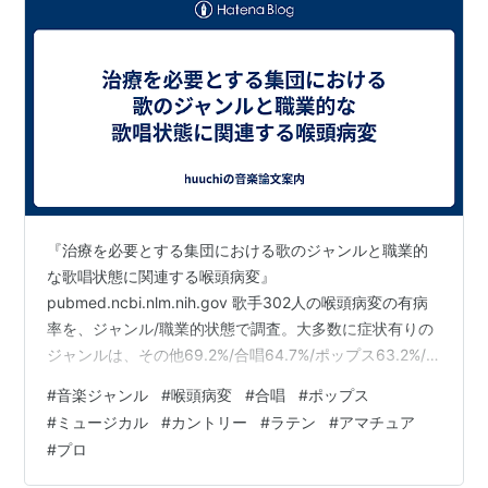
『治療を必要とする集団における歌のジャンルと職業的
な歌唱状態に関連する喉頭病変』
pubmed.ncbi.nlm.nih.gov 歌手302人の喉頭病変の有病
率を、ジャンル/職業的状態で調査。大多数に症状有りの
ジャンルは、その他69.2%/合唱64.7%/ポップス63.2%/
ミュージカル61.4%/カントリー100%(4/4)/ラテン100%
#
音楽ジャンル
#
喉頭病変
#
合唱
#
ポップス
(2/2)。 全体的には54%に喉頭病変が有り、最も一般的な
#
ミュージカル
#
カントリー
#
ラテン
#
アマチュア
症状は繊維性病変(38.4%)。 職業的状態ごとの有病率
#
プロ
は、アマチュア45.1%/パートタイムのプロ62.2%/フルタ
イムのプロ60.8%で、アマチュアよりプロ歌手の有病率