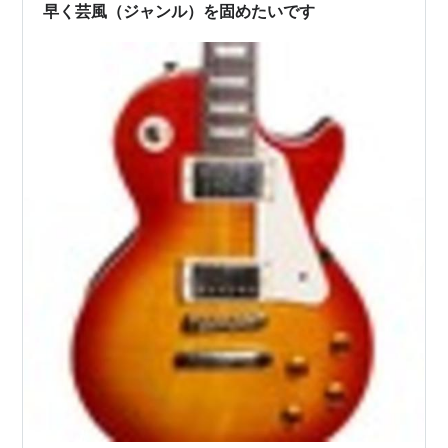
と思います。可哀想という言葉は適切ではないけど、も
早く芸風（ジャンル）を固めたいです
うちょっとどうにかならなかったのか、とは思…