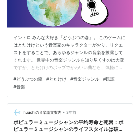
イントロ みんな大好き『どうぶつの森』。 このゲームに
はとたけけという音楽家のキャラクターがおり、リクエ
ストをすることで、あらゆるジャンルの音楽を披露して
くれます。 世界中の音楽ジャンルを知り尽くすのは大変
ですが、とたけけのポップでかわいい曲なら、気軽にそ
の特徴をつかむことができるかも！ ということで、とた
#
どうぶつの森
#
とたけけ
#
音楽ジャンル
#
民謡
けけの名曲を聞きながら、世界の音楽にふれていきたい
#
音楽
と思います！ 今回はヨーロッパ編です。（ちなみにクラ
シック系は特大ジャンルすぎたので今回は除外していま
す） 「どうぶつの森」をまったく知らなくても楽しめる
記事となっています。 お気軽に読んでみてください◎ イ
•
huuchiの音楽論文案内
3年前
ントロ アイルランド・ケルト 「ア…
ポピュラーミュージシャンの平均寿命と死因：ポ
ピュラーミュージシャンのライフスタイルは破滅
への道か？