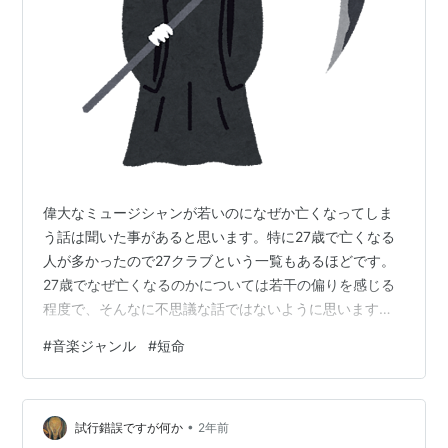
偉大なミュージシャンが若いのになぜか亡くなってしま
う話は聞いた事があると思います。特に27歳で亡くなる
人が多かったので27クラブという一覧もあるほどです。
27歳でなぜ亡くなるのかについては若干の偏りを感じる
程度で、そんなに不思議な話ではないように思います
が、確かに短命ではあるなあと思います。音楽に限らず
#
音楽ジャンル
#
短命
ですが、芸術に関する事はどうしても薬物が関わってく
るから、というのは間違いないでしょうね。 他にも、音
楽というのは、「人はどうあるべきか？」みたいな事を
•
追求するあまり病んでしまって死を選ぶというのもある
試行錯誤ですが何か
2年前