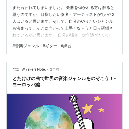
また言われてしまいました。 楽器を弾かれる方は解ると
思うのですが、目指したい奏者・アーティストが1人や２
人はいると思います。そして、自分のやりたいジャンル
も決まって、そこに向かって上手くなろうと日々研鑽さ
れているかと思います。 自分の場合、定年過ぎたいい歳
なのに、何に向かえばいいのかが今一つハッキリしませ
#
音楽ジャンル
#
ギター
#
練習
ん。この年齢では残り時間も多くないので、どれかひと
つのジャンルに絞ってギターの練習をしたほうがいいの
に定まりません。 ここ数年を振り返って見ても・・。 嫁
•
さんがフラメンコをしていた時は、影響を受けてフラメ
Whiskers Note.
2年前
ンコギターを買ってフラメンコギターを練習しました。
とたけけの曲で世界の音楽ジャンルをのぞこう！-
ケニー・バレルの「Midnight B…
ヨーロッパ編-