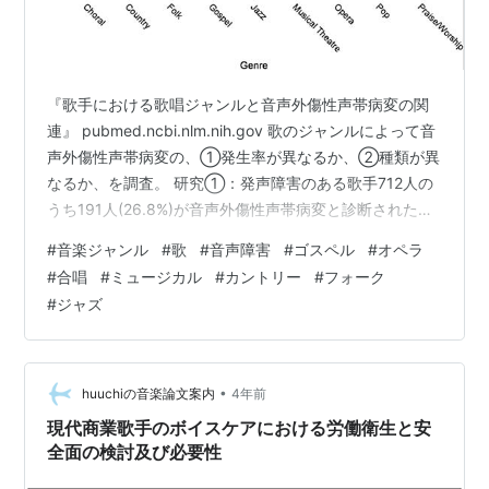
『歌手における歌唱ジャンルと音声外傷性声帯病変の関
連』 pubmed.ncbi.nlm.nih.gov 歌のジャンルによって音
声外傷性声帯病変の、①発生率が異なるか、②種類が異
なるか、を調査。 研究①：発声障害のある歌手712人の
うち191人(26.8%)が音声外傷性声帯病変と診断された。
カントリー及びフォーク/ゴスペル及びジャズ/ミュージカ
#
音楽ジャンル
#
歌
#
音声障害
#
ゴスペル
#
オペラ
ルの歌手は音声外傷性声帯病変の率が高かった。 研究
#
合唱
#
ミュージカル
#
カントリー
#
フォーク
②：音声外傷性声帯病変/ポリープ/囊胞性病変のある歌
#
ジャズ
手443人において、病変の種類はジャンル間で偏りがあ
った。合唱歌手/ミュージカル歌手と比較して、ゴスペル
歌手はポリープの割合が有意に高く、オペラ歌手は囊
胞…
•
huuchiの音楽論文案内
4年前
現代商業歌手のボイスケアにおける労働衛生と安
全面の検討及び必要性