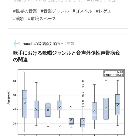
長い歴史がある古典的ジャンル 西洋で生まれた「クラシ
#
世界の音楽
#
音楽ジャンル
#
ゴスペル
#
レゲエ
ック」は、6世紀頃の聖歌がルーツだとされています。15
#
演歌
#
環境スペース
世紀になると合唱曲や宗教曲が流行し、バレエのための
楽曲としても作られるようになりました。細かく分類す
るとルネッサンス音楽、バロック音楽、古典派音楽、ロ
マン派音楽などがあります。近代になるとアジアやアフ
•
huuchiの音楽論文案内
4年前
リカの要素を取り入れた曲も作られ、何世紀にも…
歌手における歌唱ジャンルと音声外傷性声帯病変
の関連