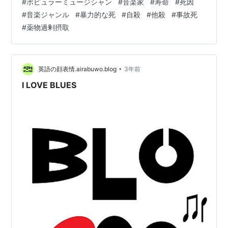
#
ポピュラーミュージシャン
#
音楽家
#
寿命
#
死因
る非ミュージシャンとの比較によると、Pミュージシャン
#
音楽ジャンル
#
暴力的な死
#
自殺
#
他殺
#
事故死
は暴力的な死(自殺,殺人,車両事故と薬物過剰摂取を含む
#
薬物過剰摂取
事故死)と肝疾患による超過死亡が示された。超過死亡は
25歳未満の年齢で最も多く、その後は年代順に減少し
た。 死亡率への影響は音楽ジャンルにより異なった。…
•
英語の顔表情.airabuwo.blog
3年前
I LOVE BLUES