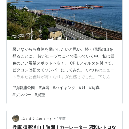
暑いながらも身体を動かしたいと思い、軽く須磨の山を
登ることに。 皆がロープウェイで登っていく中、私は景
色のいい展望スポットへ歩く。 CP-Lフィルタを付けて、
ピクコンは初めてソンバーにしてみた。 いつものニュー
トラルだと色味が薄くなりすぎた感じでした。 下り方面
を眺める。先には海が広がっています。 急坂階段を登っ
#
須磨浦公園
#
須磨
#
ハイキング
#
月
#
写真
て、汗をかかないように休み休み登っても２０分もかか
#
ソンバー
#
展望
らずに展望台へ到着。 それでも結局汗だくになってしま
いました。 東を向けば須磨海岸。西を向けば明石海峡大
橋。相変わらず最高の眺望。 三枚目は露出が適正だった
のか、CP-L＋ソンバーの効果発揮？ いい感じの色味が出
•
ぶくまぐにゅぅ～す
1年前
ました。といってもほぼ見…
兵庫 須磨浦山上遊園｜カーレーター 昭和レトロな