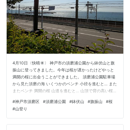
4月10日〈快晴☀️〉 神戸市の須磨浦公園から鉢伏山と旗
振山に登ってきました。今年は桜が遅かったけどやっと
満開の桜に出会うことができました。 須磨浦公園駐車場
から見た須磨の海 いくつかのベンチ 小径を進むと… また
またベンチ 満開の桜 山道を進むと… 山頂で背の高い桜が
お出迎え 山頂から見た明石海峡大橋と淡路島 今日は本当
#
神戸市須磨区
#
須磨浦公園
#
鉢伏山
#
旗振山
#
桜
に天気も気温もバッチリで最高の山登りができました。
#
山登り