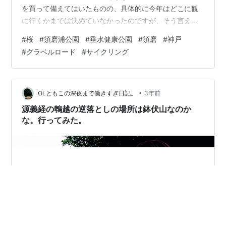
を買って備えてはいたものの、具体的に今年はどこに観
に行くかまでは決めていなかったのですが、そう言えば
「須磨浦公園」の桜をちゃんと観たことはなかったなと
#
桜
#
須磨浦公園
#
垂水健康公園
#
須磨
#
神戸
いうことで、いそいそと出掛けてきました。「須磨浦公
#
グラベルロード
#
サイクリング
園」の前を走る国道 2号線は自転車でしょっちゅう走っ
ているのにね（笑）。 ■ 「須磨浦公園」に到着 「須磨浦
公園」までは、うちからなら長い坂を下れば 30分ちょっ
とで着く距離です。観光地にせよ食事処にせよ、家から
•
OLともこの深夜まで働きすぎ日記。
3年前
近い場所って意外にちゃんと行かな…
源義経の鵯越の逆落としの場所は鉢伏山なのか
な。行ってみた。