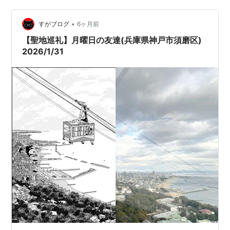
我が家の娘たち、あまり身長が伸びなかった💦 病院のあ
•
と、次女が「須磨浦公園にお花見に行きたい🌸」と言う
すがブログ
6ヶ月前
ので、須磨浦公園駅で途中下車🚃 駅出たらすぐ、駅員さ
【聖地巡礼】月曜日の友達(兵庫県神戸市須磨区)
んからもらったパンフレット。 須磨…
2026/1/31