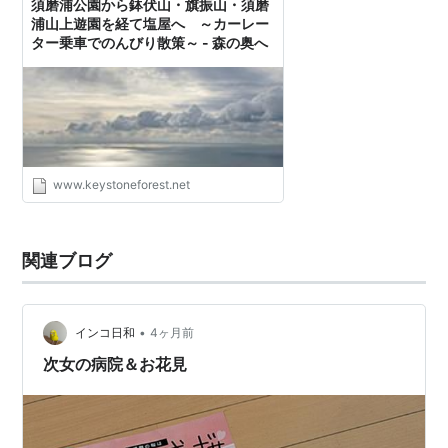
須磨浦公園から鉢伏山・旗振山・須磨
浦山上遊園を経て塩屋へ ～カーレー
ター乗車でのんびり散策～ - 森の奥へ
www.keystoneforest.net
関連ブログ
•
インコ日和
4ヶ月前
次女の病院＆お花見