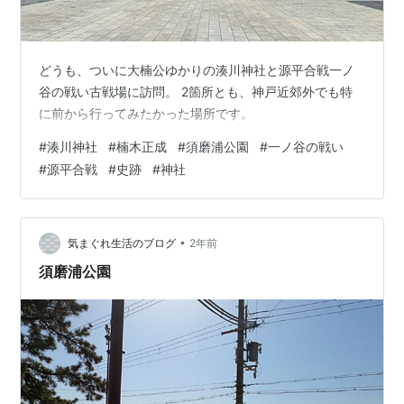
どうも、ついに大楠公ゆかりの湊川神社と源平合戦一ノ
谷の戦い古戦場に訪問。 2箇所とも、神戸近郊外でも特
に前から行ってみたかった場所です。
#
湊川神社
#
楠木正成
#
須磨浦公園
#
一ノ谷の戦い
#
源平合戦
#
史跡
#
神社
•
気まぐれ生活のブログ
2年前
須磨浦公園