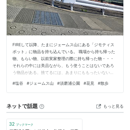
FIREして以降、たまにジェームス山にある「ジモティス
ポット」に物品を持ち込んでいる。 職場から持ち帰った
物、もらい物、以前実家整理の際に持ち帰った物・・・
それらの中には美品ながら、もう使うことはないであろ
う物品がある。捨てるには、あまりにももったいない。
そこで、それらを、市とフリマサイトの「ジモティ」が
#
塩谷
#
ジェームス山
#
須磨浦公園
#
花見
#
散歩
コラボして出来たジモティスポットに、ちょくちょく持
ち込んでいる次第。 コンディションさえよければ、たい
ていの物品は無料引取してくれるので、大変便利。 さ
ネットで話題
もっと見る
て、そのジモティスポットは、駅から離れた、ジェーム
ス山の上の市街に存在する。そのため、これまで2回ほ
ど、不用品をバックパックや大型サドルバッ…
32
ブックマーク