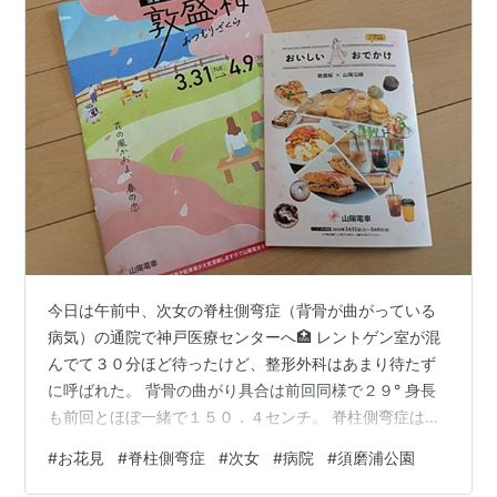
今日は午前中、次女の脊柱側弯症（背骨が曲がっている
病気）の通院で神戸医療センターへ🏥 レントゲン室が混
んでて３０分ほど待ったけど、整形外科はあまり待たず
に呼ばれた。 背骨の曲がり具合は前回同様で２９° 身長
も前回とほぼ一緒で１５０．４センチ。 脊柱側弯症は、
身長が伸びると背骨の曲がり角度も大きくなるけど、身
#
お花見
#
脊柱側弯症
#
次女
#
病院
#
須磨浦公園
長も もう止まってるので、次回の診察は半年後でいいっ
て。 長女は身長１４８センチ、次女は１５０センチで、