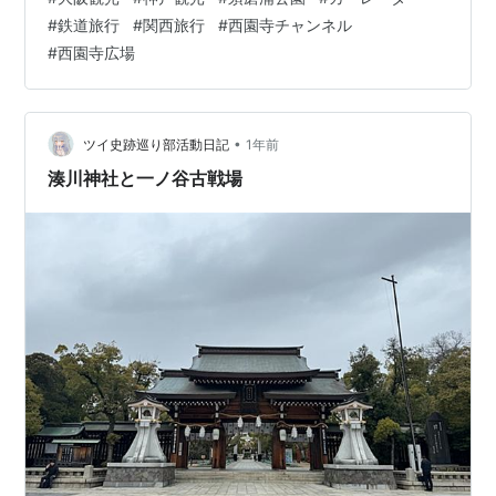
が紹介していたので大阪観光よりも優先でした。 12:00
#
鉄道旅行
#
関西旅行
#
西園寺チャンネル
まずはロープウェイに乗ります 到着！ いよいよカーレー
#
西園寺広場
ター乗り場へ！ タモリさんも来たんですね。 2分とあっ
という間ですが、ガタガタと乗り心地の悪さが売りの様
です。 素晴らしい景色！ 展望塔を楽…
•
ツイ史跡巡り部活動日記
1年前
湊川神社と一ノ谷古戦場