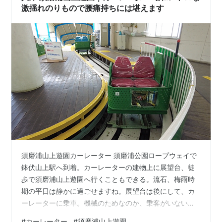
激揺れのりもので腰痛持ちには堪えます
須磨浦山上遊園カーレーター 須磨浦公園ロープウェイで
鉢伏山上駅へ到着。カーレーターの建物上に展望台、徒
歩で須磨浦山上遊園へ行くこともできる。流石、梅雨時
期の平日は静かに過ごせますね。展望台は後にして、カ
ーレーターに乗車。機械のためなのか、乗客がいない時
は動いておらずで、遊園地でも見られるような雰囲気を
#
カーレーター
#
須磨浦山上遊園