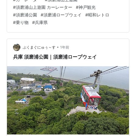
感じました。 このカーレーターは滋賀県のびわこバレイ
#
須磨浦山上遊園 カーレーター
#
神戸観光
にもあったそう。 須磨浦山上遊園カーレーター 乗車して
#
須磨浦公園
#
須磨浦ロープウェイ
#
昭和レトロ
からベルトコンベアへの切り替わりで激揺れ。腰痛持ち
#
乗り物
#
兵庫県
の私には「うわっ、ヤバい」で、気が抜けなくなりまし
た。コンベアに乗ってからは、乗り心地は悪くない。快
適にのぼっていきます。 須磨浦山上遊園カー…
•
ぶくまぐにゅぅ～す
1年前
兵庫 須磨浦公園｜須磨浦ロープウェイ