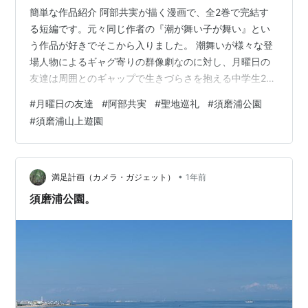
簡単な作品紹介 阿部共実が描く漫画で、全2巻で完結す
る短編です。元々同じ作者の『潮が舞い子が舞い』とい
う作品が好きでそこから入りました。 潮舞いが様々な登
場人物によるギャグ寄りの群像劇なのに対し、月曜日の
友達は周囲とのギャップで生きづらさを抱える中学生2人
に焦点を当て、その日々を繊細に描きます。 中学生にな
#
月曜日の友達
#
阿部共実
#
聖地巡礼
#
須磨浦公園
り急に大人びた振る舞いを見せる同級生たちを見て、何
#
須磨浦山上遊園
とも言えない窮屈さを感じる主人公・水谷茜が、周囲か
ら浮いている同級生・月野透の秘密を知り、関わってい
くという話です。 潮舞いでも見られた独特の語彙に加
え、学生たちの複雑な心理の描写やここぞというシーン
•
満足計画（カメラ・ガジェット）
1年前
での爽やかなエモさが魅力ですね。 「月曜日…
須磨浦公園。