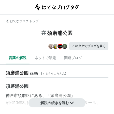
はてなブログ トップ
須磨浦公園
このタグでブログを書く
言葉の解説
ネットで話題
関連ブログ
須磨浦公園
(
地理
)
【
すまうらこうえん
】
須磨浦公園
神戸市
須磨区
にある、「
須磨浦公園
」
昭和10年8月に開設され、面積は103.8ヘクタール。
解説の続きを読む
神戸の「花の名所50選」に選ばれている。また、公園