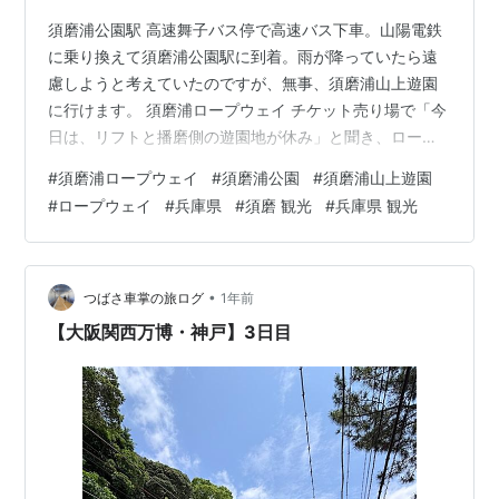
須磨浦公園駅 高速舞子バス停で高速バス下車。山陽電鉄
に乗り換えて須磨浦公園駅に到着。雨が降っていたら遠
慮しようと考えていたのですが、無事、須磨浦山上遊園
に行けます。 須磨浦ロープウェイ チケット売り場で「今
日は、リフトと播磨側の遊園地が休み」と聞き、ロープ
ウェイ、カーレーター、展望閣の乗車券・入場券がセッ
#
須磨浦ロープウェイ
#
須磨浦公園
#
須磨浦山上遊園
トになったチケット購入。行きのロープウェイは、外国
#
ロープウェイ
#
兵庫県
#
須磨 観光
#
兵庫県 観光
人観光客と乗り合わせ。 須磨浦ロープウェイ うみひこ・
やまひこ各ロープウェイは万博の塗装。乗車時間は乗り
降り含めて数分。梅雨空と平日とあって、静かな園内散
策になりました。 須磨浦ロープウェイ 下りロープウェイ
•
つばさ車掌の旅ログ
1年前
は、貸し切り状態で乗車できました。 …
【大阪関西万博・神戸】3日目