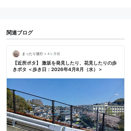
内の
鉢伏山
山上には
須磨浦遊園
が運営する遊園地「
須磨
浦山上遊園
」がある。
須磨浦公園駅 山陽電気鉄道（本線）
関連ブログ
神戸市
須磨区
一の谷町5丁目3-2
にある、
山陽電気鉄道
（
山陽電鉄
・
山陽電車
）・
須磨浦ロープウェイ
の駅。→
須磨浦公園駅
•
まったり巡行
4ヶ月前
【近所ポタ】 激坂を発見したり、花見したりの歩
○
リスト
：
駅キーワード
きポタ ＜歩き日：2026年4月8月（水）＞