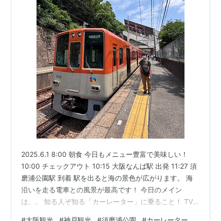
2025.6.1 8:00 朝食 今日もメニュー豊富で美味しい！
10:00 チェックアウト 10:15 大阪なんば駅 出発 11:27 須
磨浦公園駅 到着 駅を出ると海の景色が広がります。 海
沿いを走る電車との風景が最高です！ 今日のメイン
は。。 知る人ぞ知る「カーレーター」に乗ること！ TV
でもよく紹介されているそうです。 大好きな西園寺さん
#
大阪観光
#
神戸観光
#
須磨浦公園
#
カーレーター