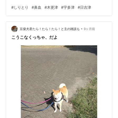
#
しりとり
#
鼻血
#
木更津
#
宇多津
#
日吉津
•
豆柴犬君たら！たら！たら！と主の雑談も
9ヶ月前
こうこなくっちゃ、だよ