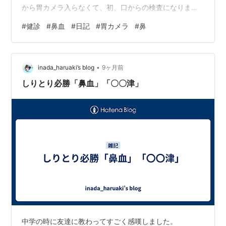
から胃カメラ入らなくて、初、口からの検査になりまし
た。胃カメラで緊張して呼吸が荒くなって、診察後、鼻
#
健診
#
鼻血
#
日記
#
胃カメラ
#
鼻
血出て。ベットでしばらく寝ることに。とても申し訳な
かった〜＞＜；；ケアしてくださった看護師さん方には
感謝です。ありがとうございます。この時、教えてくだ
•
さったこと。それは、鼻の頭を押さえていたら、「押さ
inada_haruaki’s blog
9ヶ月前
えずに、横になっていた方がいいですよ。」とのことで
しりとり必勝「鼻血」「〇〇津」
した。「え！そうなんだ〜」健診結果は、まあまあ良…
中学の時に友達に教わってすごく感嘆しました。