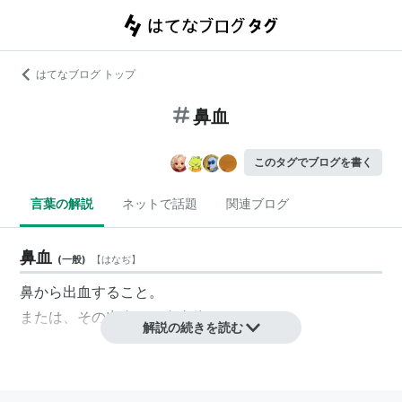
はてなブログ トップ
鼻血
このタグでブログを書く
言葉の解説
ネットで話題
関連ブログ
鼻血
(
一般
)
【
はなぢ
】
鼻から出血すること。
または、その出血した血自体のこと。
解説の続きを読む