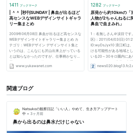
ホントに血…
1411
1282
ブックマーク
ブックマーク
| ＾＾ |秒刊SUNDAY | 鼻血が出るほど
原発から約10kmの
高センスなWEBデザインサイトギャラ
人物が2ちゃんねるに
リー集まとめ
鼻血で血まみれ」
2009年06月08日 鼻血が出るほど高センスな
1：名無しさん＠涙目です
WEBデザインサイトギャラリー集まとめ カ
区)：2011/04/03(日) 01:2
テゴリ：WEBデザイン デザインサイト集と
ID:wyDsJyx10 浪江
いうのは、こんなにも沢山出来上がっている
ける可能性がある地域と
とは知らなかったのですが、仕事柄かなり活
いる20～30キロ圏内に
用しますのでここで抑えておきたいと思いま
ているとなれば非常に心
www.yukawanet.com
news020.blog13.fc2
す。 ◆いけてるサイト.com このサイトを紹
この人物が2ちゃんねるに
介しないと、この記事の...
浪江町での生活の一部始終で
関連ブログ
Natsukoの観察日記「いい人」やめて、生き方アップデート
•
中
3ヶ月前
鼻から出るのは鼻水だけじゃない