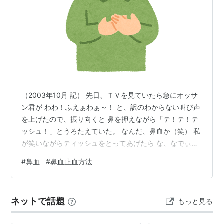
（2003年10月 記） 先日、ＴＶを見ていたら急にオッサ
ン君が わわ！ふえぁわぁ～！ と、訳のわからない叫び声
を上げたので、振り向くと 鼻を押えながら「テ！テ！テ
ッシュ！」とうろたえていた。 なんだ、鼻血か（笑） 私
が笑いながらティッシュをとってあげたら な、なでぃ
（何が）がおかしいんだ！ と怒っていたが 鼻血出し出し
#
鼻血
#
鼻血止血方法
怒っても、怖くも何ともない。オッサン君はあわあわし
ながらティッシュをちぎっては丸め鼻の穴に差し込んで
いた。 そして抜き取った方のティッシュに付着した血を
ネットで話題
もっと見る
見ては ふぇあわぁひゅぁ～！(T ⬜︎ T) と何度もビビって
いた。 けっ、それくらいの血で大の男が騒いでら。 男は