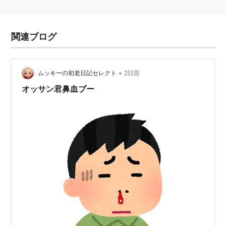
関連ブログ
•
ムッキーの初老日記セレクト
2日前
オッサン君鼻血ブー