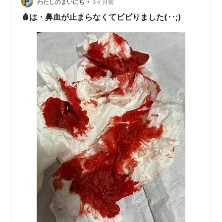
•
出たことがないので、どんな感じかは想像の域を出ませ
わたしのまいにち
3ヶ月前
ん。 ちょっと血が出た、くらいはあるけど、ツツーっと
🩸は・鼻血が止まらなくてビビりました(･･;)
つたってくるやつはまだありませ…