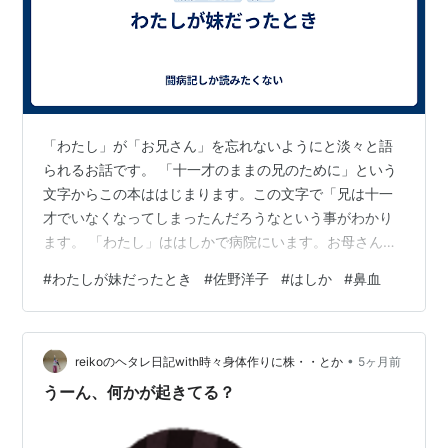
「わたし」が「お兄さん」を忘れないようにと淡々と語
られるお話です。 「十一才のままの兄のために」という
文字からこの本ははじまります。この文字で「兄は十一
才でいなくなってしまったんだろうなという事がわかり
ます。 「わたし」ははしかで病院にいます。お母さんと
一緒に病院の外にいる兄がとてもうらやましいという気
#
わたしが妹だったとき
#
佐野洋子
#
はしか
#
鼻血
持ちが綴られます。 思い出の中で印象的だったシーンは
「きつねのえりまき」のシーンです。「わたし」がお母
さんの洋服やきつねのえりまきを身につけて遊んでいた
•
ときに兄は鼻血を出してワーワー泣いています。つられ
reikoのヘタレ日記with時々身体作りに株・・とか
5ヶ月前
て「わたし」も大きな声で泣き始めてしまいます…そし
うーん、何かが起きてる？
てあろうことかきつねのえりまきで兄の鼻血を拭…