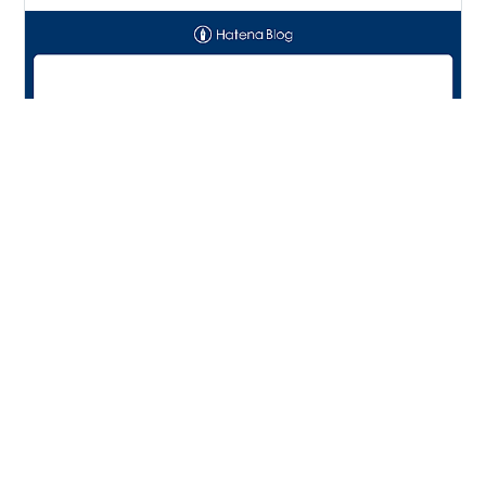
ご訪問頂きありがとうございます。 ・コケ2025年09月
22日にミックスメダカのふーちゃんを、セリアの1600ml
プラスチックボトルにお迎えしました。先週はスネール
をテデトールした後は、一匹も見かけません。産卵前に
除去できたと言う事でしょう。大増殖を防げて一安心し
ていました。しかしですね。最近なんだかボトルが緑色
#
コケ
#
鼻血
#
ボトルアクア
なのです。グリーンウォーター？植物プランクトン増
殖？水を替えなきゃ！と思いつつも平日は忙しくて、そ
の余裕がありませんでした。しかし木曜日。ボトルを横