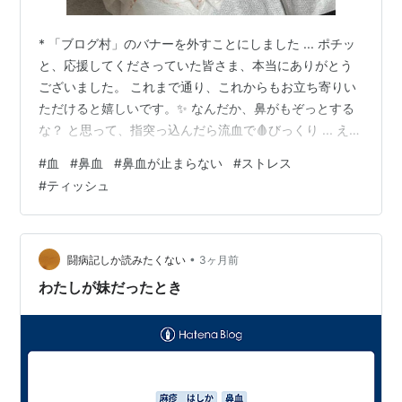
* 「ブログ村」のバナーを外すことにしました ... ポチッ
と、応援してくださっていた皆さま、本当にありがとう
ございました。 これまで通り、これからもお立ち寄りい
ただけると嬉しいです。✨ なんだか、鼻がもぞっとする
な？ と思って、指突っ込んだら流血で🩸びっくり ... え？
なんで？ 何もしていないのに？ だらだらと流れ出てくる
#
血
#
鼻血
#
鼻血が止まらない
#
ストレス
ので「わたし、どうしたの？」とプチ、パニックに陥り
#
ティッシュ
ました... いやぁ〜、だって鼻血🩸なんて子どもの頃はよ
く出ていた記憶があるけど、大人になってからは記憶に
ありません... ただただ、びっくりして、怖い😱 ところ
で、子どもの頃って鼻血を止めるのに、目頭を押さえて
•
闘病記しか読みたくない
3ヶ月前
上を向く…
わたしが妹だったとき