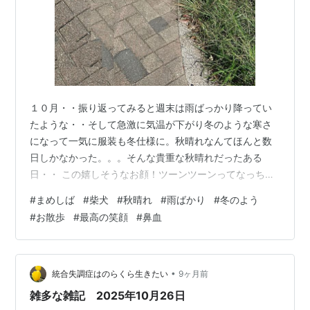
１０月・・振り返ってみると週末は雨ばっかり降ってい
たような・・そして急激に気温が下がり冬のような寒さ
になって一気に服装も冬仕様に。秋晴れなんてほんと数
日しかなかった。。。そんな貴重な秋晴れだったある
日・・ この嬉しそうなお顔！ツーンツーンってなっちゃ
うよ🤗 やっぱり晴れた日のお散歩では、たらちゃんの表
#
まめしば
#
柴犬
#
秋晴れ
#
雨ばかり
#
冬のよう
情が全然違う。本当に嬉しそうだし、お散歩を楽しんで
#
お散歩
#
最高の笑顔
#
鼻血
くれている感じがよく分かる。 鼻血ブー＆腰が抜ける～
もうこのお顔を見られただけで満足・・大好きな公園で
最高の笑顔。１０月、秋晴れはこうじゃなくっちゃね～
寒くて雨ばかりの秋なんてほんと勿体ないし残念。もっ
•
統合失調症はのらくら生きたい
9ヶ月前
とこんな天気の日が欲しかったな～😭だって土日…
雑多な雑記 2025年10月26日