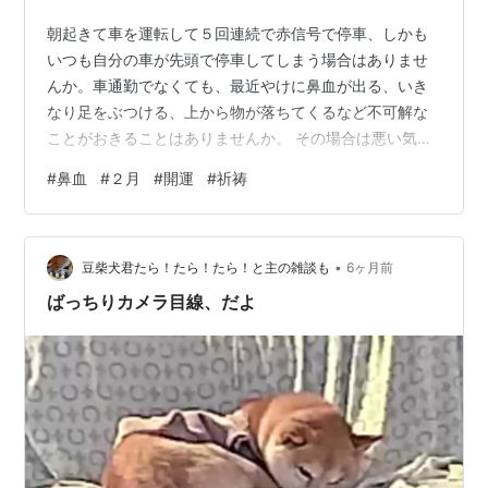
朝起きて車を運転して５回連続で赤信号で停車、しかも
いつも自分の車が先頭で停車してしまう場合はありませ
んか。車通勤でなくても、最近やけに鼻血が出る、いき
なり足をぶつける、上から物が落ちてくるなど不可解な
ことがおきることはありませんか。 その場合は悪い気
（運を下げる要素、霊）などがついてしまっているおそ
#
鼻血
#
２月
#
開運
#
祈祷
れがあります。要注意です。 とくに、２月３月にそうい
うことがある場合は極めて危険です。 そのまま会社に行
ってもろくなことがなく、不運なこと、理不尽なこと、
•
事件事故トラブルがおきるおそれがあります。 というの
豆柴犬君たら！たら！たら！と主の雑談も
6ヶ月前
はそういう方の場合は地獄の釜が開いてやってきている
ばっちりカメラ目線、だよ
悪い気（運を下げる要素）に影響されて運気が下…