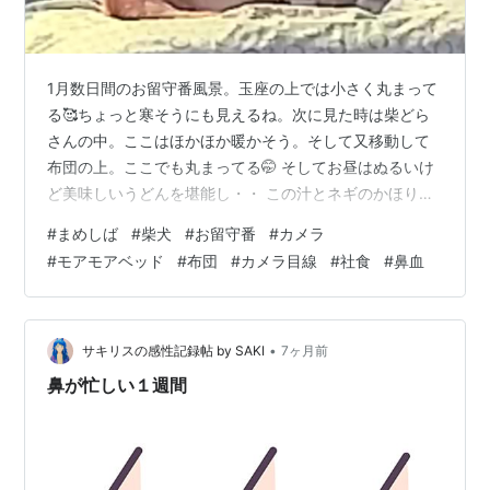
1月数日間のお留守番風景。玉座の上では小さく丸まって
る🥰ちょっと寒そうにも見えるね。次に見た時は柴どら
さんの中。ここはほかほか暖かそう。そして又移動して
布団の上。ここでも丸まってる🤭 そしてお昼はぬるいけ
ど美味しいうどんを堪能し・・ この汁とネギのかほりが
たまらんのよ・・😋食べ終わるのが勿体ない～ってくら
#
まめしば
#
柴犬
#
お留守番
#
カメラ
い大好物のうどん😝 その４日後のお留守番風景 え？！も
#
モアモアベッド
#
布団
#
カメラ目線
#
社食
#
鼻血
しかしてカメラ目線？！ 鼻血 そしていつもの布団の上で
ねんね・・ここもすっかりお気に入りの場所の仲間入
り。 暖房はつけていないので、小さく丸まってお顔を埋
めて暖かくして過ごすたらちゃん。 で、この日の〆、帰
•
サキリスの感性記録帖 by SAKI
7ヶ月前
る前に覗いてみると・・え？！ばっち…
鼻が忙しい１週間