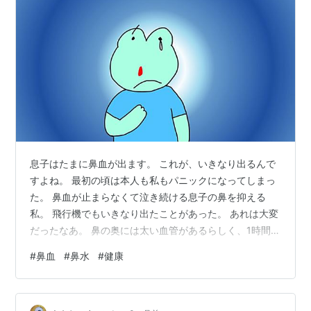
息子はたまに鼻血が出ます。 これが、いきなり出るんで
すよね。 最初の頃は本人も私もパニックになってしまっ
た。 鼻血が止まらなくて泣き続ける息子の鼻を抑える
私。 飛行機でもいきなり出たことがあった。 あれは大変
だったなあ。 鼻の奥には太い血管があるらしく、1時間止
まらなかったらすぐ病院へ行った方がいいと、聞いたこ
#
鼻血
#
鼻水
#
健康
とがある。 最近は少し慣れてきたようで、息子も自分で
対処できるようになった。 鼻血が止まるまでそれなりに
時間もかかるし、大変だろうなあ、と思う。 私は鼻血が