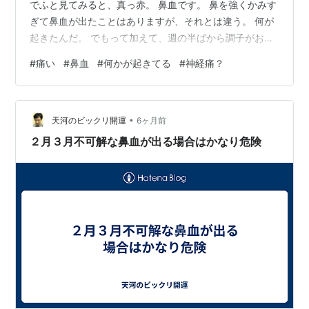
でふと見てみると、真っ赤。 鼻血です。 鼻を強くかみす
ぎて鼻血が出たことはありますが、それとは違う。 何が
起きたんだ。 でもって加えて、週の半ばから調子がおか
しい右のふくらはぎ。 確かにある夜に攣りました。 でそ
#
痛い
#
鼻血
#
何かが起きてる
#
神経痛？
の次の日は少し痛むだけだったのが、だんだん痛みが増
して。 テーピングして教えに行く羽目に。 いや歩いてる
だけなら特に、伸ばしても特に。 しかし足首縮めたり、
•
触ったりすると痛いんです＞＜ またそれに加えて、普段
天河のビックリ開運
6ヶ月前
ならキネシオテーピングしても、皮膚に問題は出ない。
２月３月不可解な鼻血が出る場合はかなり危険
それが…かぶれになってし…