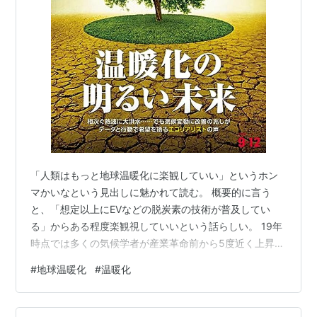
「人類はもっと地球温暖化に楽観していい」というホン
マかいなという見出しに魅かれて読む。 概要的に言う
と、「想定以上にEVなどの脱炭素の技術が普及してい
る」からある程度楽観視していいという話らしい。 19年
時点では多くの気候学者が産業革命前から5度近く上昇
し、世界の広範囲が居住不能になると予測していたが、
#
地球温暖化
#
温暖化
グリーンエネルギーの使用が飛躍的に増加したので上昇
幅は薬2.5～3度程度になるらしい。 オックスフォード大
学のアワ・ワールド・イン・データ（世界の変化をデー