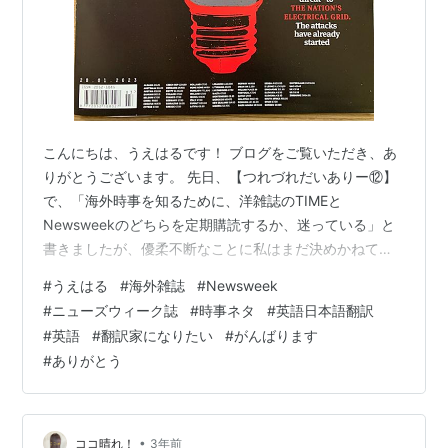
こんにちは、うえはるです！ ブログをご覧いただき、あ
りがとうございます。 先日、【つれづれだいありー⑫】
で、「海外時事を知るために、洋雑誌のTIMEと
Newsweekのどちらを定期購読するか、迷っている」と
書きましたが、優柔不断なことに私はまだ決めかねてい
ます…笑 英語のレベルからいうと、Newsweekのほうが
#
うえはる
#
海外雑誌
#
Newsweek
私向きだと思うのです（※辞書はもちろん必須です）が、
#
ニューズウィーク誌
#
時事ネタ
#
英語日本語翻訳
内容的にはTIMEのほうが楽しめながら読めそうで、迷っ
#
英語
#
翻訳家になりたい
#
がんばります
ています。 結果、少しずつ交互に注文しながら、購読ペ
#
ありがとう
ースや読みやすさの様子を自分でみて決めることにしま
した。 と、いうわけでまずはNewsweekを３回分くらい
購入してみました！ …
•
ココ晴れ！
3年前