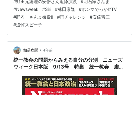
#
野田元総理の安倍さん追悼演説
#
明石家さんま
ンの声について> 科学的な分析はなく、生理学的な説明
#
Newsweek
#
Siri
#
林田康隆
#
ホンマでっか!?TV
ですね。 前に女性の声の高さは、ここでも取り上げまし
#
踊る！さんま御殿!!
#
再チャレンジ
#
安倍晋三
た。 後日、私は、岸田、菅さんのは、スピーチライター
#
追悼スピーチ
がついていたことを知りました。今は日本でもそうなっ
たのでね。ヴォイストレーナーをつけたほうがよいの
に。 それに…
•
如是鹿聞
4年前
統一教会の問題からみえる自分の分別 ニューズ
ウィーク日本版 9/13号 特集 統一教会 虚像
と実像