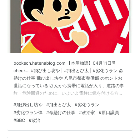
booksch.hatenablog.com 【本屋物語】04月11日号
check… #飛び出し坊や | #飛出とび太 | #劣化ウラン 命
懸けの仕事 飛び出し坊や 八尾市都市整備部 のホントお
世話になっているIさんから携帯に電話が入り、道路の事
故・危険回避のために、いよいよ電柱に鏡を付ける方向
になっています。期間は2～3週間。…とご連絡を頂き、
#
飛び出し坊や
#
飛出とび太
#
劣化ウラン
できれば近隣のお商売をされていらっしゃる方及び会長
#
劣化ウラン弾
#
命懸けの仕事
#
政治家
#
原口議員
さん達にご連絡頂けませんか?と依頼を受けましたので、
#
BBC
#
政治
快く引き受け 自転車屋さん・毛染め屋さん・スポーツ
店・町内会長・商店街会長の皆さんにご報告に回る。す
ると、スポーツ店のお父さんが、別件で駐車場の車が…