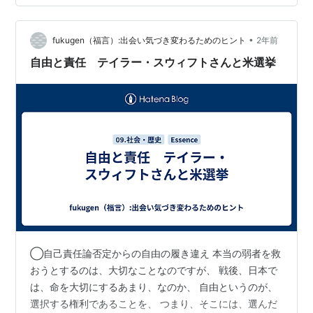
ァミリアを実際に見てみたいと思っていますが、今の円
安傾向を考えると個人的には旅行自体が無理だと思って
います。 今のところは完成後も映像で楽しむしかないで
•
fukugen（福言）:出会い気づき変わるためのヒント
2年前
しょうね。ランキング参加中雑談ラン…
自由と責任 テイラー・スウィフトさんと米選挙
◯自己責任論否定からの自由の履き違え 本当の弱者を救
おうとするのは、大切なことなのですが、 戦後、日本で
は、命を大切にするあまり、なのか、 自由というのが、
選択する権利であることを、 つまり、そこには、選んだ