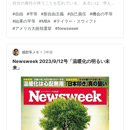
自分の責任が伴うことを忘れている、 あるいは、学んで
もいないように、思われるのです。 いっとき、自由主義
#
自由
#
平等
#
新自由主義
#
自己責任
#
機会の平等
の流れで、 たとえばMBA流経営などがもてはやされた挙
#
結果の平等
#
MBA
#
テイラー・スウィフト
げ句、 日本では、大半、失敗して、 その後、新自由主義
#
アメリカ大統領選挙
#
Newsweek
も行き詰まった、 そうしたことでの反動もあったのでし
ょう。 あたかも、「自己責任」という言葉が、禁止用語
のようにみなされたのです。 しかし、平等というのは、
この場合、機会の平等であ…
•
感想等メモ
3年前
Newsweek 2023/9/12号「温暖化の明るい未
来」