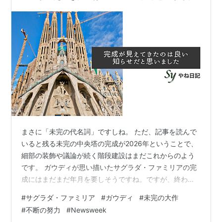
まさに「未完の代名詞」ですしね。 ただ、記事を読んで
いると残る未完の中央塔の完成が2026年ということで、
細部の装飾や議論が続く階段建設はまだこれからのよう
です。 ガウディが思い描いたサグラダ・ファミリアの完
成にはまだまだ年月を要しそうですね。ですが、終わり
が見えてきたというのは良い知らせだと思いました。 同
#
サグラダ・ファミリア
#
ガウディ
#
未完の大作
時に100年以上も断念されずに建設が続けられたこと自体
#
不断の努力
#
Newsweek
に敬意も表したいです。できれば完成後のサグラダ・フ