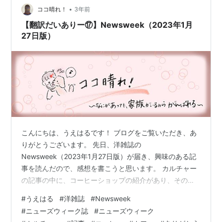
•
ココ晴れ！
3年前
【翻訳だいありー⑰】Newsweek（2023年1月
27日版）
こんにちは、うえはるです！ ブログをご覧いただき、あ
りがとうございます。 先日、洋雑誌の
Newsweek（2023年1月27日版）が届き、興味のある記
事を読んだので、感想を書こうと思います。 カルチャー
の記事の中に、コーヒーショップの紹介があり、その中
で東京のカフェが１軒載っていました。 ここに載ってい
#
うえはる
#
洋雑誌
#
Newsweek
るコーヒーショップのリストは、単に美味しいコーヒー
#
ニューズウィーク誌
#
ニューズウィーク
を飲めるだけでなく、その雰囲気や過ごす時間に価値を