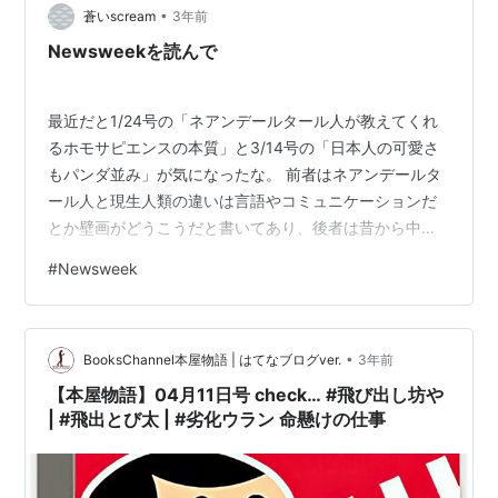
•
タで読み解くウェブサイト）主任研究員のハナ・リッチ
蒼いscream
3年前
ー氏は著書の「世界の終わりではない」で「温室効果ガ
Newsweekを読んで
ス最大排出国の中国が再エネ転換を猛烈なペ…
最近だと1/24号の「ネアンデールタール人が教えてくれ
るホモサピエンスの本質」と3/14号の「日本人の可愛さ
もパンダ並み」が気になったな。 前者はネアンデールタ
ール人と現生人類の違いは言語やコミュニケーションだ
とか壁画がどうこうだと書いてあり、後者は昔から中国
は仲良くしたい国にパンダを貸して仲が悪くなると返し
#
Newsweek
てもらうよね、という話だ。 Newsweekを読むと色々な
ことが学べるし安いからオススメだ。
•
BooksChannel本屋物語 | はてなブログver.
3年前
【本屋物語】04月11日号 check… #飛び出し坊や
| #飛出とび太 | #劣化ウラン 命懸けの仕事