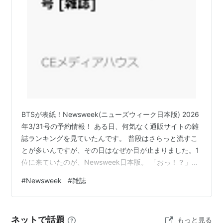
300万部以上、全世界で400万部近い発行部数をもち、
TIMEとともにアメリカを代表するニュース週刊誌とな
っています。
ニューズウィーク・ファミリー
ニューズウィークには、アメリカ国内向けの「米国版」
のほか、アメリカ国外で発行される3種類の「国際版」
があります。さらに、各地域の言語で発行される6つの
BTSが表紙！Newsweek(ニューズウィーク日本版) 2026
「現地語版」があります。日本版は1986年1月に創刊さ
年3/31号の予約情報！ ある日、何気なく通販サイトの雑
れました。
誌ランキングを見ていたんです。 普段はさらっと流すこ
とが多いんですが、その日はなぜか目が止まりました。1
位に来ていたのが、Newsweek日本版。 「おっ！？」と
思って、ちょっと気になって詳細を確認してみたんで
#
Newsweek
#
雑誌
す。 そしたら、もう、思わず声が出そうになりました。
BTSが表紙！Newsweek(ニューズウィーク日本版) 2026
年3/31号の予約情報！ 発売日と予約の基本情報について
ネットで話題
もっと見る
BTS表紙号が注目される理由 通販ランキングから見える