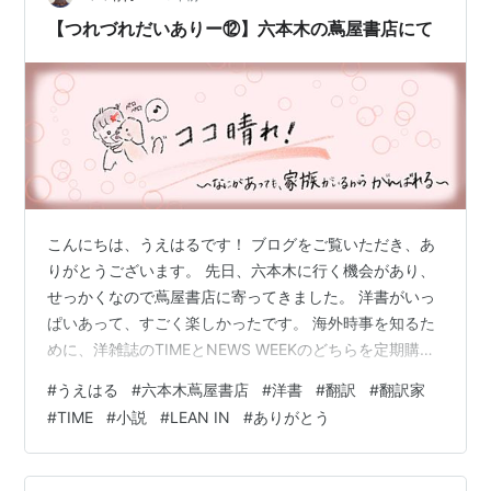
【つれづれだいありー⑫】六本木の蔦屋書店にて
こんにちは、うえはるです！ ブログをご覧いただき、あ
りがとうございます。 先日、六本木に行く機会があり、
せっかくなので蔦屋書店に寄ってきました。 洋書がいっ
ぱいあって、すごく楽しかったです。 海外時事を知るた
めに、洋雑誌のTIMEとNEWS WEEKのどちらを定期購読
するか、ずっと迷っていたのですが、今回最新版の雑誌
#
うえはる
#
六本木蔦屋書店
#
洋書
#
翻訳
#
翻訳家
をふたつとも入手できたので、今後どちらを注文する
#
TIME
#
小説
#
LEAN IN
#
ありがとう
か、比較したいと思います。 今の気持ちは、TIME誌にか
たよってきています。笑 他にも、ノンフィクションの洋
書「LEAN IN」というタイトルの本を購入しました。 女