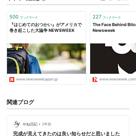
人気の傾向 在庫状況と今後の見通しに…
500
227
ブックマーク
ブックマーク
『はじめてのおつかい』がアメリカで
The Face Behind Bitc
巻き起こした大論争 NEWSWEEK
Newsweek
www.newsweekjapan.jp
www.newsweek.com
関連ブログ
•
やね日記
2年前
完成が見えてきたのは良い知らせだと思いました