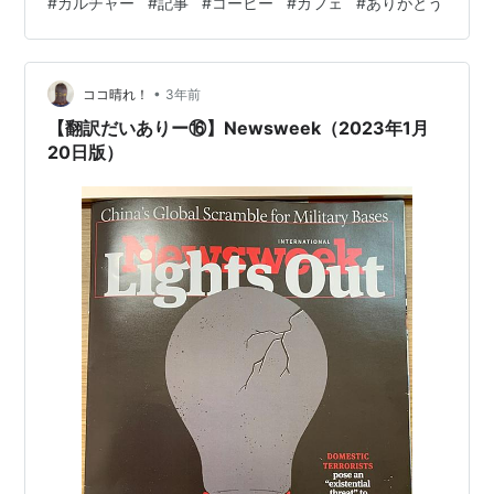
#
カルチャー
#
記事
#
コーヒー
#
カフェ
#
ありがとう
見出せるお店のリストだそうで、世界中のコーヒーショ
ップに並んで東京のカフェが載っていたのは、コーヒー
が好きな私にとっては興味深いものでした。 お店の名前
は、「The Roastery by Noz…
•
ココ晴れ！
3年前
【翻訳だいありー⑯】Newsweek（2023年1月
20日版）