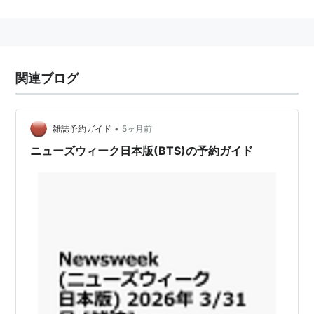
2013年より全面的にオンライン版にシフト。
2014年3月に紙版が復刊。
Newsweekの歴史
関連ブログ
（以下オフィシャルサイトより）
ニュースの裏側にある事実を掘り下げ、その意味を探
り、徹底した報道をする──英語版Newsweekはそんな
•
雑誌予約ガイド
5ヶ月前
編集方針のもとに、1933年に創刊されました。60年代
ニューズウィーク日本版(BTS)の予約ガイド
になると、ベトナム戦争や公民権運動などを早くから積
極的に特集して、その「時代を読む目」が高く評価さ
れ、急速に部数を拡大しました。アメリカの一般誌で初
めて表紙にビートルズを載せたのもNewsweekです。
世界情勢の報道とあわせて、社会や文化のテーマにも
力を入れる姿勢は今も貫かれており、90年代以降は同
性愛者やエイズの問題、近年は環境問題やテクノロジー
関連にも多くのページを割いています。現在、全米で