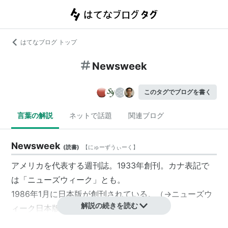
はてなブログ トップ
Newsweek
このタグでブログを書く
言葉の解説
ネットで話題
関連ブログ
Newsweek
(
読書
)
【
にゅーずうぃーく
】
アメリカを代表する週刊誌。1933年創刊。カナ表記で
は「
ニューズウィーク
」とも。
1986年1月に日本版が創刊されている。（→
ニューズウ
解説の続きを読む
ィーク日本版
）
2012年いっぱいで紙媒体を廃止。