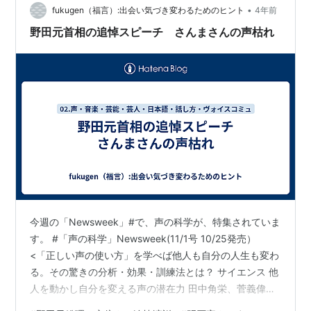
性の著者による本なので共感しながら読めるかな、と思
•
fukugen（福言）:出会い気づき変わるためのヒント
4年前
ったからです。 邦…
野田元首相の追悼スピーチ さんまさんの声枯れ
今週の「Newsweek」#で、声の科学が、特集されていま
す。 #「声の科学」Newsweek(11/1号 10/25発売）
<「正しい声の使い方」を学べば他人も自分の人生も変わ
る。その驚きの分析・効果・訓練法とは？ サイエンス 他
人を動かし自分を変える声の潜在力 田中角栄、菅義偉、
麻原彰晃、ゼレンスキー、岸田文雄、トランプ、バイデ