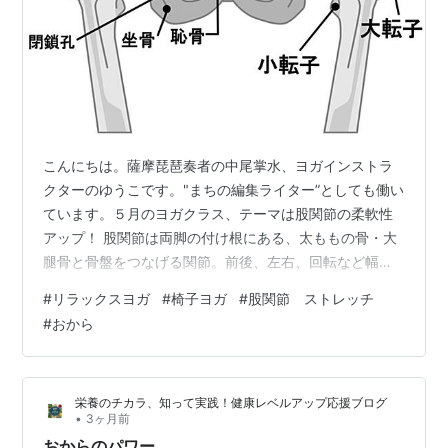
こんにちは。薩摩琵琶奏者の中尾掌水、ヨガインストラ
クターのゆうこです。"まちの編集ライター”としても働い
ています。５月のヨガクラス、テーマは股関節の柔軟性
アップ！ 股関節は両脚の付け根にある、太ももの骨・大
腿骨と骨盤をつなげる関節。前後、左右、回転など幅広
い動きを可能にします 年齢を重ねるにつれて軟骨がすり
#
リラックスヨガ
#
椅子ヨガ
#
股関節 ストレッチ
減り、痛みが出る場合がありますが、デスクワークやテ
#
おから
レワークの普及による運動不足や姿勢の悪さなどで、年
齢にかかわらず、股関節がかたくなっている方、つまっ
ている方が多いです。しかし、股関節は下半身を支える
栄養のチカラ、知って実践！健康レベルアップ応援ブログ
重要な部分。歩く・運動する際の足さばきにも関係しま
•
3ヶ月前
す。なので、股関節がつまると、つまづきやす…
おからのパワー