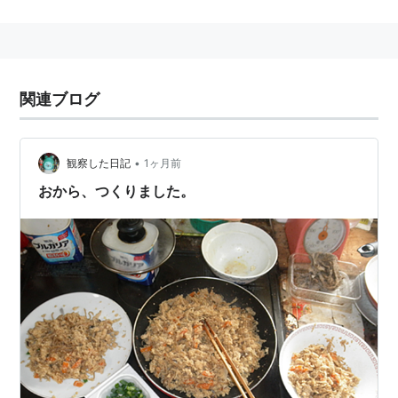
出版社/メーカー:
ワニマガジン社
発売日:
2014/05/31
メディア:
コミック
この商品を含むブログ (1件) を見る
関連ブログ
リスト::漫画家
,
リスト::エロ漫画家
おから
(
食
)
【
おから
】
•
観察した日記
1ヶ月前
大豆からできる豆腐、豆乳の兄弟
おから、つくりました。