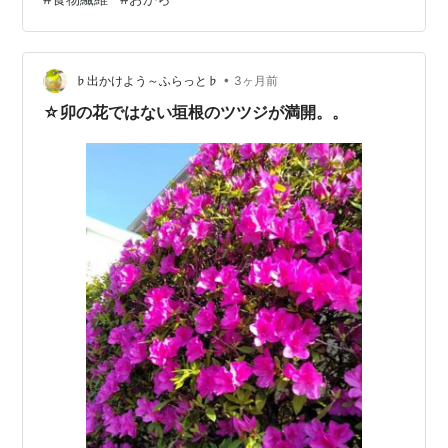
理書にも「卯の花」や「雪花菜（きらず）」といった名
称で登場するほど、日本の食文化に深く根付いていま
す。 しかし、近年の豆腐製造の工業化と食の欧米化に伴
い、おからはその膨大な発生量と、水分量ゆえの腐敗の
•
♭出かけよう～ふらっと♭
3ヶ月前
早さが課題となり、年間約70万トンにおよぶ発生量の
☆卯の花ではない垣根のツツジが満開。。
う…