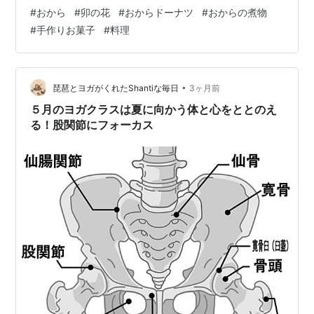
なお味で美味しくできました。 たくさん作ったので友達
#
おから
#
卯の花
#
おからドーナツ
#
おからの煮物
家族にお裾分けをしたら、ちょうどケーキ屋さんへ行っ
#
手作りお菓子
#
料理
たからと生菓子を貰えました。とんだわらしべ長者で
す。 おからの煮物も作りました。 私は実家で食べるこの
料理が大好きでしたが、いざ作ってみると何回味見して
も思うような味付けになりません。実家の味を思い出せ
•
琵琶とヨガがくれたShantiな毎日
3ヶ月前
ないことを悲しく思いましたが、火を止…
５月のヨガクラスは夏に向かう体と心をととのえ
る！股関節にフォーカス