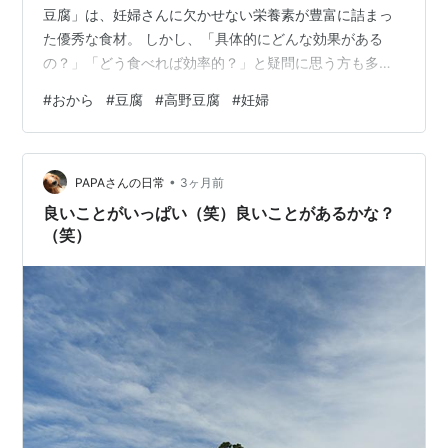
豆腐」は、妊婦さんに欠かせない栄養素が豊富に詰まっ
た優秀な食材。 しかし、「具体的にどんな効果がある
の？」「どう食べれば効率的？」と疑問に思う方も多い
のではないでしょうか。 本記事では、これら3つの食材
#
おから
#
豆腐
#
高野豆腐
#
妊婦
の栄養効果と、妊娠中におすすめの簡単で健康的な食べ
方を分かりやすく解説します。 ***目次*** 3つの食材の
特徴（おから・豆腐・高野豆腐とは？） 【比較表】100g
•
あたりの栄養成分量 目的別！どの食材が一番栄養価が高
PAPAさんの日常
3ヶ月前
い？ おから・豆腐・高野豆腐の嬉しい効果・効能 1. おか
良いことがいっぱい（笑）良いことがあるかな？
ら：腸活とダイエット…
（笑）