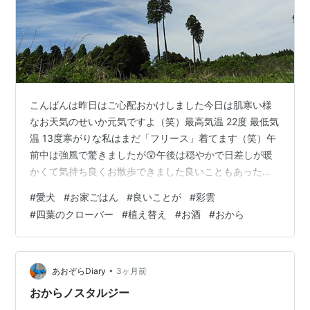
こんばんは昨日はご心配おかけしました今日は肌寒い様
なお天気のせいか元気ですよ（笑）最高気温 22度 最低気
温 13度寒がりな私はまだ「フリース」着てます（笑）午
前中は強風で驚きましたが😲午後は穏やかで日差しが暖
かくて気持ち良くお散歩できました良いこともあったし
（笑）朝雲があるけど好きな空だよ 夕方雲が面白い また
#
愛犬
#
お家ごはん
#
良いことが
#
彩雲
「彩雲」に会えました👏 天に龍が登っていくようです
#
四葉のクローバー
#
植え替え
#
お酒
#
おから
（笑） 四葉のクローバー見っけ💕 「そら君」「抱っこし
て‼️」だって（笑） 一度抱っこするとよく歩きますよ🚶
朝 息子に「おやつ」もらったよ（笑） お兄ちゃん孫姫一
輪車 お上手だね👏 風の強い中お花の植え替えしたよガザ
•
あおぞらDiary
3ヶ月前
ニア 斑入り「ブル…
おからノスタルジー