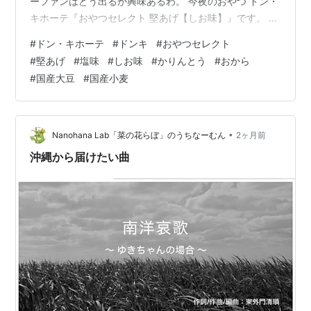
ーファンはどう出るか興味あるわ。 今夜のおやつ ドン・
キホーテ『おやつセレクト 堅あげ【しお味】』です。 浅
草に行ったときに買ったもの。 かりんとう？のお菓子と
#
ドン・キホーテ
#
ドンキ
#
おやつセレクト
思って珍しい塩味だったので興味が出てしまった。 堅さ
#
堅あげ
#
塩味
#
しお味
#
かりんとう
#
おから
があるので歯と歯茎には気を付けようと思います。 『お
#
国産大豆
#
国産小麦
やつセレクト 堅あげ【しお味】』は国産小麦100％使
用、生地に北海道産てんさい糖と国産大豆で作られたお
からを練り込んで仕上げた噛めば噛むほどクセになるお
菓子です。 税込み106円。 …
•
Nanohana Lab「菜の花らぼ」のうちなーむん
2ヶ月前
沖縄から届けたい曲