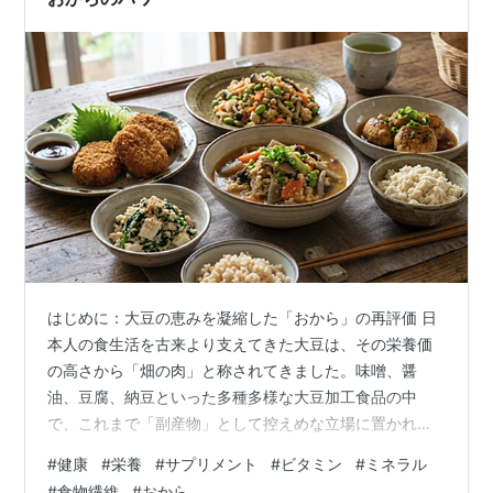
はじめに：大豆の恵みを凝縮した「おから」の再評価 日
本人の食生活を古来より支えてきた大豆は、その栄養価
の高さから「畑の肉」と称されてきました。味噌、醤
油、豆腐、納豆といった多種多様な大豆加工食品の中
で、これまで「副産物」として控えめな立場に置かれて
きたのが「おから」です。おからは、大豆から豆乳を絞
#
健康
#
栄養
#
サプリメント
#
ビタミン
#
ミネラル
り出した際に残る不溶性の固形分であり、江戸時代の料
#
食物繊維
#
おから