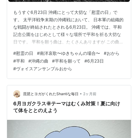
もうすぐ6月23日 沖縄にとって大切な「慰霊の日」で
す。 太平洋戦争末期の沖縄戦において、 日本軍の組織的
な戦闘が終結されたとされる6月23日。 沖縄では、平和
記念公園をはじめとして様々な場所で平和を祈る大切な
日です。 平和を願う曲は、たくさんありますが この曲は
ご存知でしょうか。 「南洋哀歌～ゆきちゃんの場合～」
#
慰霊の日
#
南洋哀歌〜ゆきちゃんの場合〜
#
おから
サイパンで太平洋戦争に巻き込まれ、戦争孤児として生
#
平和
#
沖縄の曲
#
平和を願って
#
6月23日
き残った「ゆきちゃん」の本当のお話しです。 南洋哀
#
ヴォイスアンサンブルおから
歌〜ゆきちゃんの場合〜 ヴォイスアンサンブルユニット
おから ヴォイスアンサンブルユニット「おから」が歌
う、 「南洋哀歌〜ゆきちゃんの場合〜」 たくさんの方に
届いて欲しい曲です。 （…
•
琵琶とヨガがくれたShantiな毎日
2ヶ月前
6月ヨガクラス🌞テーマはむくみ対策！夏に向け
て体をととのえよう