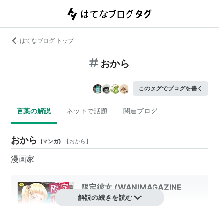
はてなブログ トップ
おから
このタグでブログを書く
言葉の解説
ネットで話題
関連ブログ
おから
(
マンガ
)
【
おから
】
漫画家
限定彼女 (WANIMAGAZINE
COMICS SPECIAL)
解説の続きを読む
作者:
おから