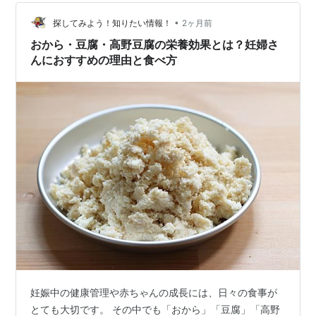
だり、冷房がキンキンに冷えた部屋に閉じこもったり…
すると、体が冷えて、リンパや血液の巡りがとどこおり
•
探してみよう！知りたい情報！
2ヶ月前
ます。いらない水分が体の外へ出ていかなくなり…
おから・豆腐・高野豆腐の栄養効果とは？妊婦さ
んにおすすめの理由と食べ方
妊娠中の健康管理や赤ちゃんの成長には、日々の食事が
とても大切です。 その中でも「おから」「豆腐」「高野