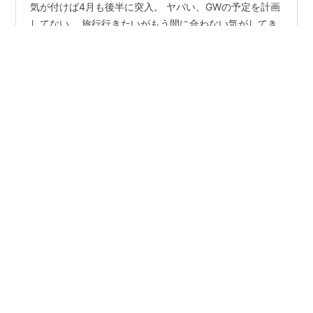
気が付けば4月も後半に突入。 ヤバい、GWの予定を計画
してない。 旅行行きたいがもう間に合わない気がしてき
た。 うっかりすると楽しみが半減。 どうしよう…飛行機
も新幹線も予約必須なのに… マジで今年はどうなること
やら… 昨日のおやつ カルディコーヒーファーム『おから
かりんとう ほんのり塩味』です。 たまに食べたくなるか
#
カルディ
#
カルディコーヒーファーム
りんとう。 堅いかりんとうとはどんなものかなって興味
#
おからかりんとう
#
山田製菓
#
もへじ
が沸いた。 大豆のおからパウダーを使っているので多少
#
かりんとう
#
おから
#
グルメ
#
油菓子
#
おやつ
はダイエット用おやつになると思う。 お菓子を2種類食
べるのが最近の趣味なのでダイエットにはなってないか
なと感じている今日この頃。 リンク 『おからかりんとう
ほんのり塩味』は国…
•
まぁちゃんダイエット成功14キロ痩せのコツ
5ヶ月前
☆便秘解消「納豆」＋オリーブオイルやキムチ・
おからで効果UP