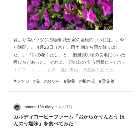
背より高いツツジの垣根 我が家の垣根のつつじは。。今
が満開。。 4月23日（木）、雨☔ 朝から雨が降り出し
た。。 「卯の花くたし」と、 旧暦卯月頃の長雨についた
呼び名があった。 それに、 卯の花の 匂う垣根に～♪ ホト
トギス～♪。。。 との「夏は来ぬ」の童謡もあった。
「卯の花」の事が浮かんだのは、 お豆腐屋さんがオマケ
#
ツツジ
#
花
#
おから
#
栄養
#
卯の花
#
雪花菜
につけてくれた「おから」を 昨日、夕飯の一品に。 久し
ぶりに「卯の花」。 お腹いっぱい食べすぎるほどに食べ
た。(;^ω^) おからの炒り煮 「雪花菜（きらず）」との呼
•
び名も。 卯の花：おからの炒り煮：雪花菜 もらった「お
tomomo13’s diary
4ヶ月前
から」に ゴボウ、ニンジン、お揚げ、青ネギを混ぜ、 炒
カルディコーヒーファーム『おからかりんとう ほ
り煮…
んのり塩味』を食べてみた！