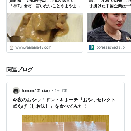
質制限」で成果を出した私が選んだ
頭、「地震で倒壊した
「神7」食材 - 言いたいことやまやま
手掛けた中国企業は一
です
業だった 東アジア「
（第277回） | JBpr
レス)
www.yamama48.com
jbpress.ismedia.jp
関連ブログ
•
tomomo13’s diary
1ヶ月前
今夜のおやつ！ドン・キホーテ『おやつセレクト
堅あげ【しお味】』を食べてみた！