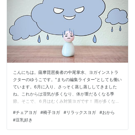
こんにちは。薩摩琵琶奏者の中尾掌水、ヨガインストラ
クターのゆうこです。"まちの編集ライター”としても働い
ています。6月に入り、さっそく蒸し蒸ししてきました
ね。これからは湿気が多くなり、体が重だるくなる季
節。そこで、６月はむくみ対策ヨガです！ 雨が多くなる
この頃。熱帯低気圧が近づくと頭痛が起きるという方も
#
チェアヨガ
#
椅子ヨガ
#
リラックスヨガ
#
おから
多いと思います 湿度が高くなるので、いつもよりむくみ
#
豆乳好き
やすくなるのですが、この時期は「冷え」によるむくみ
もあります。暑くなるにつれ、冷たい飲み物ばかり飲ん