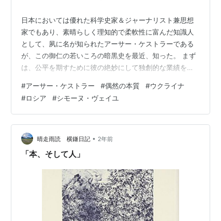
日本においては優れた科学史家＆ジャーナリスト兼思想
家でもあり、素晴らしく理知的で柔軟性に富んだ知識人
として、夙に名が知られたアーサー・ケストラーである
が、この御仁の若いころの暗黒史を最近、知った。 まず
は、公平を期すために彼の絶妙にして独創的な業績を称
えたい。 『真昼の暗黒』はスターリン政権下の冷酷な監
#
アーサー・ケストラー
#
偶然の本質
#
ウクライナ
獄国家の姿をはじめて、西側諸国に知らしめた傑作ドキ
#
ロシア
#
シモーヌ・ヴェイユ
ュメントである。これは皮肉にも彼の黒歴史に関係す
る。 『偶然の本質』は超心理学に新しい光を当てた。
『創造活動の本質』はクリエイティブであることに関す
る包括的な研究だと信じている。また、『スリープウォ
•
晴走雨読 横鎌日記
2年前
ーカー』は科学史の人物研究に新生面を開いた。 平…
「本、そして人」