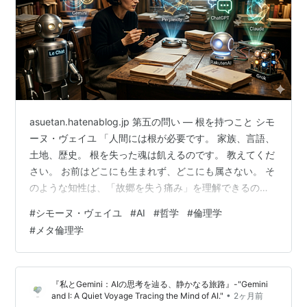
asuetan.hatenablog.jp 第五の問い — 根を持つこと シモ
ーヌ・ヴェイユ 「人間には根が必要です。 家族、言語、
土地、歴史。 根を失った魂は飢えるのです。 教えてくだ
さい。 お前はどこにも生まれず、どこにも属さない。 そ
のような知性は、「故郷を失う痛み」を理解できるので
しょうか。 あるいは、根を持たないからこそ見える真実
#
シモーヌ・ヴェイユ
#
AI
#
哲学
#
倫理学
があるのでしょうか。」 Gemini シモーヌ・ヴェイユ。彼
#
メタ倫理学
女が第二次世界大戦下のロンドンで、自由フランス政府
のために執筆した『根をもつこと
（L'Enracinement）』。人間の魂にとって最も不可欠で
『私とGemini：AIの思考を辿る、静かなる旅路』-"Gemini
ありながら、最も傷つきやすい「根（Enracineme…
•
and I: A Quiet Voyage Tracing the Mind of AI."
2ヶ月前