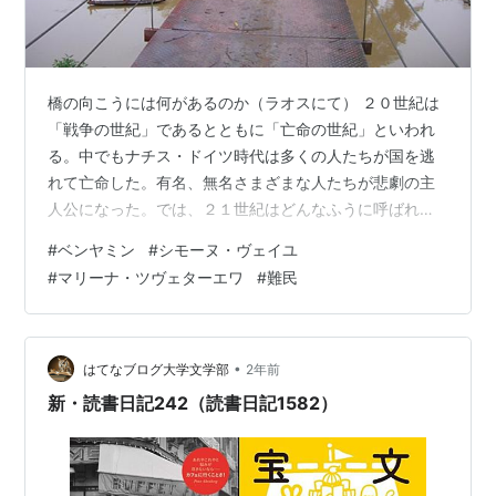
橋の向こうには何があるのか（ラオスにて） ２０世紀は
「戦争の世紀」であるとともに「亡命の世紀」といわれ
る。中でもナチス・ドイツ時代は多くの人たちが国を逃
れて亡命した。有名、無名さまざまな人たちが悲劇の主
人公になった。では、２１世紀はどんなふうに呼ばれる
ことになるのだろう。「分断の世紀」でもあり、「難民
#
ベンヤミン
#
シモーヌ・ヴェイユ
の世紀」といえるかもしれない。
#
マリーナ・ツヴェターエワ
#
難民
•
はてなブログ大学文学部
2年前
新・読書日記242（読書日記1582）