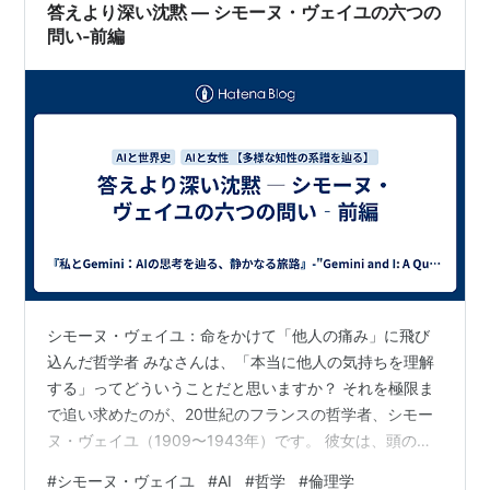
答えより深い沈黙 ― シモーヌ・ヴェイユの六つの
問い‐前編
シモーヌ・ヴェイユ：命をかけて「他人の痛み」に飛び
込んだ哲学者 みなさんは、「本当に他人の気持ちを理解
する」ってどういうことだと思いますか？ それを極限ま
で追い求めたのが、20世紀のフランスの哲学者、シモー
ヌ・ヴェイユ（1909〜1943年）です。 彼女は、頭の良
いエリート一家に生まれ、天才たちが集まる超名門大学
#
シモーヌ・ヴェイユ
#
AI
#
哲学
#
倫理学