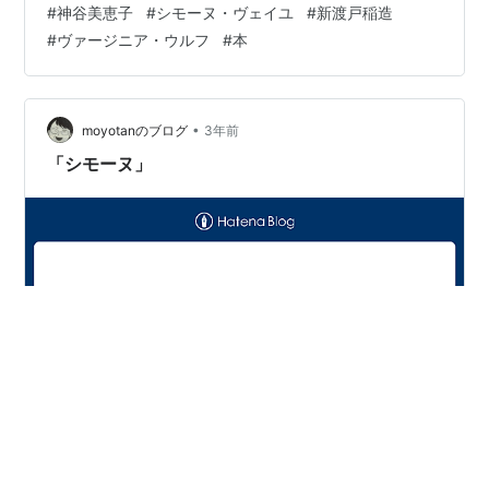
#
神谷美恵子
#
シモーヌ・ヴェイユ
#
新渡戸稲造
神谷さんについては、過去に「ハリール・シブラーンの
#
ヴァージニア・ウルフ
#
本
詩」を読んだことがあるが、こちらは翻訳なので、長い
こと棚に眠っていた「本、そして人」を引きずり出して
きた。本人が書いた本を読むのは初めてだと思う。本や
人をめぐるエッセーが中心で、まさにタイトルそのま
•
moyotanのブログ
3年前
ま。ヴァージニア・ウルフ、シモーヌ・ヴ…
「シモーヌ」
＜フランスで最も愛された政治家＞のお話ですが・・・
ちょっとその前に 「若いもんが昔語りをしねえのは、単