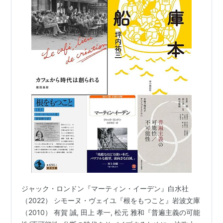
ジャック・ロンドン『マーティン・イーデン』白水社
（2022） シモーヌ・ヴェイユ『根をもつこと』岩波文庫
（2010） 有賀 誠, 田上 孝一, 松元 雅和『普遍主義の可能