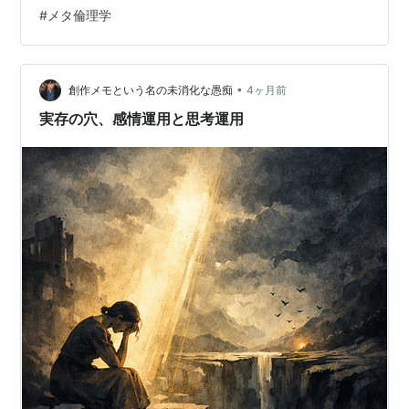
を卒業した、ものすごい「天才」でした。普通なら、そ
#
メタ倫理学
のまま大学の先生になって安全で快適な部屋で難しい本
を読んでいればよかったはずです。 でも、彼女の哲学は
違いました。「部屋にこもって考えているだけの言葉に
は、何の意味もない」と考えたのです。 💡 ヴェイユの生
•
創作メモという名の未消化な愚痴
4ヶ月前
涯と哲学の「3つの核」 彼女の…
実存の穴、感情運用と思考運用