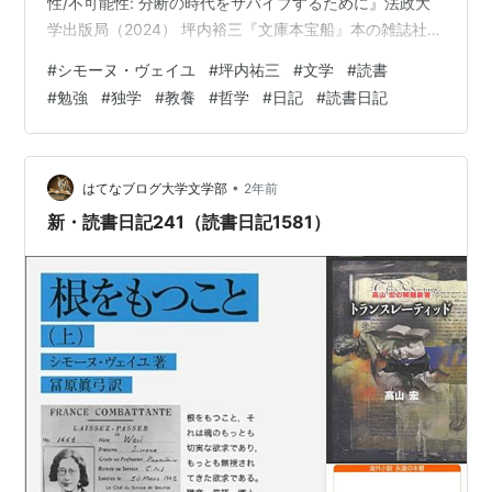
性/不可能性: 分断の時代をサバイブするために』法政大
学出版局（2024） 坪内裕三『文庫本宝船』本の雑誌社
（2016） 飯田美樹『カフェから時代は創られる』 クル
#
シモーヌ・ヴェイユ
#
坪内祐三
#
文学
#
読書
ミド出版（2020）
#
勉強
#
独学
#
教養
#
哲学
#
日記
#
読書日記
―――――――――――――――――――――――――
―――――――――――――――――――― ■株式会社
岩波書店 公式HP：https://www.iwanami.co.jp/ 公式
X（旧 Twitter）：https://twitter.com…
•
はてなブログ大学文学部
2年前
新・読書日記241（読書日記1581）