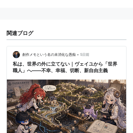
Simone Weil (1909-43）
フランスの哲学者、教師。
政治家で保健相、欧州議会議長などをつとめたSimone
関連ブログ
Veil (1927-) は別人。
•
創作メモという名の未消化な愚痴
5日前
彼女について多くの書物があまれているが、うまく語ら
私は、世界の外に立てない｜ヴェイユから「世界
れることのない哲学者のひとりである。スペイン内戦、
職人」へ――不幸、幸福、切断、新自由主義
フランスレジスタンス運動、ハンストの末、34歳で逝
去。
日本では「重力と恩寵」がもっとも有名。
ヴェイユ予想などで知られる数学者
アンドレ・ヴェイユ
の妹でもある。