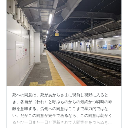
死への同意は、死があからさまに現前し視野に入ると
き、各自が〈われ〉と呼ぶものからの最終かつ瞬時の乖
離を意味する。労働への同意はここまで暴力的ではな
い。だがこの同意が完全であるなら、この同意は朝がく
るたび一日また一日と更新されて人間実存をつらぬき、