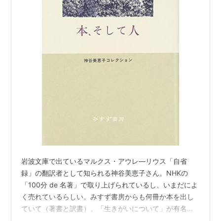
岩波文庫で出ているマルクス・アウレ―リウス「自省
録」の翻訳者として知られる神谷美恵子さん。NHKの
「100分 de 名著」で取り上げられているし、いまだによ
く売れているらしい。みすず書房からも何冊か本を出し
ていて（著書と訳書）、「生きがいについて」が有名
だ。こちらも「100分 de 名著」の仲間入りをしている。