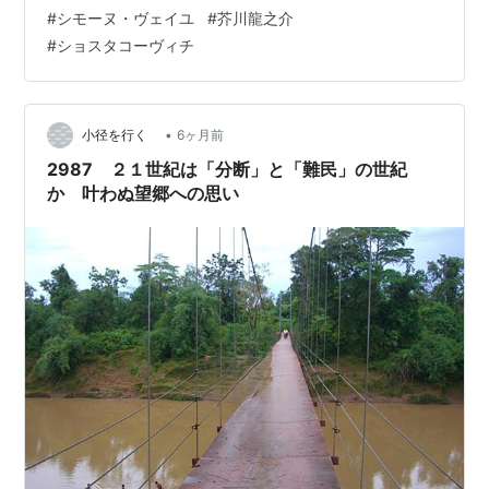
毎日夕刻までつづき、翌日またくり返される。これがし
#
シモーヌ・ヴェイユ
#
芥川龍之介
ばしば死ぬまで延々とつづく。毎朝、労働者はその日一
#
ショスタコーヴィチ
日のそして生涯にわたる労働に同意する。悲しかろうが
朗らかだろうが、憂慮に沈んでいようが娯楽に飢えてい
ようが、疲弊していようが活力にあふれていようが、労
働に同意するのである。 死への同意についで、労働を生
•
小径を行く
6ヶ月前
命維持に不可欠なものとする法則への同意こそ、人間に
2987 ２１世紀は「分断」と「難民」の世紀
遂…
か 叶わぬ望郷への思い