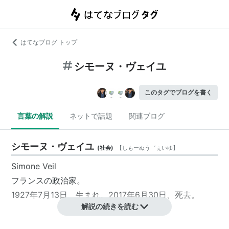
はてなブログ トップ
シモーヌ・ヴェイユ
このタグでブログを書く
言葉の解説
ネットで話題
関連ブログ
シモーヌ・ヴェイユ
(
社会
)
【
しもーぬう゛ぇいゆ
】
Simone Veil
フランス
の
政治家
。
1927年7月13日、生まれ。2017年6月30日、死去。
解説の続きを読む
シモーヌ・ヴェイユ
(
一般
)
【
しもーぬう゛ぇいゆ
】