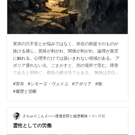
実存の穴不安とか悩みではなく、存在の前提そのものが
抜ける感じ。意味が剥がれ、関係が剥がれ、論理が真空
に触れる。心理学だけでは扱いきれない領域がある。 ア
ポリア通れない点。ごまかすと、別の場所で歪む。障害
であると同時に、構造の継ぎ目でもある。 無無は空白で
はない。無かったことにする力。虚として切断する力。
#
実存
#
シモーヌ・ヴェイユ
#
アポリア
#
無
別の世界線との断絶。無が強いと、人は本来の姿を見せ
#
履歴と切断
なくなる。見えているのは、その人でありながら、その
本質から外れた運用状態かもしれない。 宗教や哲学がず
っと触ってきたもの仏教、西洋哲学、キリスト教、神秘
思想。書かれている語は違っていても、無、空、誘惑、
•
さちゅりこん２――渡邊史郎と縦塗横抹
6ヶ月前
断絶、沈黙、重さ、恩寵の不在みたいなものが繰…
霊性としての労働