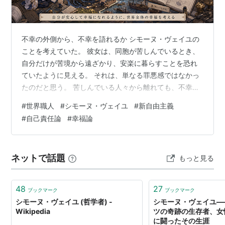
不幸の外側から、不幸を語れるか シモーヌ・ヴェイユの
ことを考えていた。 彼女は、同胞が苦しんでいるとき、
自分だけが苦境から遠ざかり、安楽に暮らすことを恐れ
ていたように見える。 それは、単なる罪悪感ではなかっ
たのだと思う。 苦しんでいる人々から離れても、不幸に
ついて考える言葉は保てる。 だが、不幸そのものとの接
#
世界職人
#
シモーヌ・ヴェイユ
#
新自由主義
触は失われる。 やがて、遠くからもっともらしいことを
#
自己責任論
#
幸福論
語るだけの人間になる。 そのことを、彼女は思想の堕落
として恐れていたのではないか。*1 ヴェイユは工場へ入
り、労働者として働いた。 そこで、それまで知識として
ネットで話題
もっと見る
知っていた不幸が、自分の肉体と精神へ入ってくる経験
をした。 不幸について考えるこ…
48
27
ブックマーク
ブックマーク
シモーヌ・ヴェイユ (哲学者) -
シモーヌ・ヴェイユ―
Wikipedia
ツの奇跡の生存者、女
に闘ったその生涯