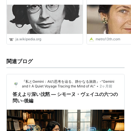
ja.wikipedia.org
metro13th.com
関連ブログ
『私とGemini：AIの思考を辿る、静かなる旅路』-"Gemini
•
and I: A Quiet Voyage Tracing the Mind of AI."
2ヶ月前
答えより深い沈黙 ― シモーヌ・ヴェイユの六つの
問い‐後編