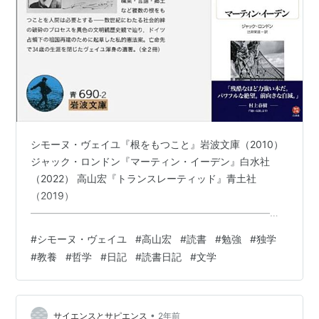
シモーヌ・ヴェイユ『根をもつこと』岩波文庫（2010）
ジャック・ロンドン『マーティン・イーデン』白水社
（2022） 高山宏『トランスレーティッド』青土社
（2019）
―――――――――――――――――――――――――
―――――――――――――――――――― ■株式会社
#
シモーヌ・ヴェイユ
#
高山宏
#
読書
#
勉強
#
独学
岩波書店 公式HP：https://www.iwanami.co.jp/ 公式
#
教養
#
哲学
#
日記
#
読書日記
#
文学
X（旧 Twitter）：https://twitter.com/Iwanamishoten?
ref_src=twsrc%5Egoogle%7Ctwcamp%5Eserp%7Ctwgr
%5Eautho ■株式会社白水社 公式HP：https://www…
•
サイエンスとサピエンス
2年前