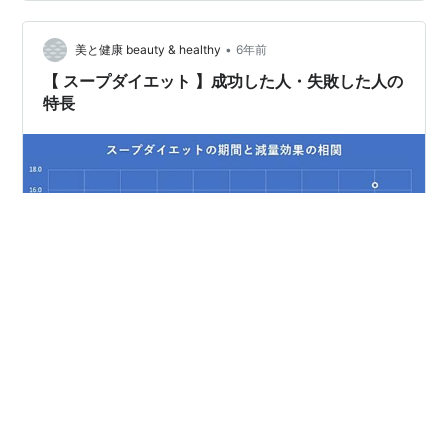
ジャーのメリット 手作りのお弁当、正直毎日は無理で
す、スープジャーがあれば楽にできる スープだけでな
•
く、ごはんも入れられるので、これ一つでランチが完成
美と健康 beauty & healthy
6年前
する ダイエットにも適したメニュー（スープダイエッ
【 スープダイエット 】成功した人・失敗した人の
ト）が広がる 【出典】 YOGA…
特長
スープダイエットを試した女性68名のデータ分析結果 こ
の記事は、ここ2ヶ月ではアクセス１位で、ご覧いただき