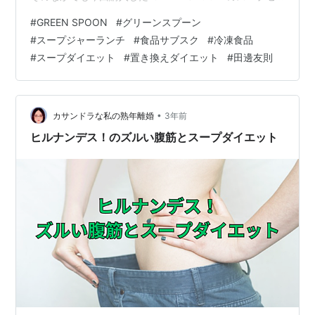
ットが特に優秀だったので今回は紹介していきたいと思
#
GREEN SPOON
#
グリーンスプーン
います。 GREEN SPOON green-spoon.jp ”GREEN
#
スープジャーランチ
#
食品サブスク
#
冷凍食品
SPOON”とはいま流行りの定期購入型の冷凍食品サービ
#
スープダイエット
#
置き換えダイエット
#
田邊友則
ス、 忙しい毎日でも自分のカラダとココロを気遣った、
おいしい食事を簡単に楽しみたい。そんな想いから創っ
たサービスが、GREEN SPOONです。（公式HPよ…
•
カサンドラな私の熟年離婚
3年前
ヒルナンデス！のズルい腹筋とスープダイエット