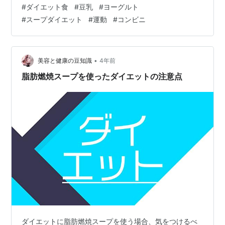
#
ダイエット食
#
豆乳
#
ヨーグルト
い。 巷にある「食べるダイエット」の記事を読むと，肉
#
スープダイエット
#
運動
#
コンビニ
や魚を食べて痩せるというのもありますが，50代にもな
ると痛風の恐れもあってなかなかできないものです。ま
た，内臓の機能も弱まってきていてますし，尿酸の値が
上がってプリン体に恐怖を感じるものです。 …
•
美容と健康の豆知識
4年前
脂肪燃焼スープを使ったダイエットの注意点
ダイエットに脂肪燃焼スープを使う場合、気をつけるべ