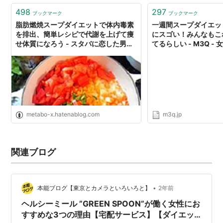
498
297
ブックマーク
ブックマーク
脂肪燃焼スープダイエットで体内毒素
一週間スープダイエッ
を排出、簡単レシピで代謝を上げて痩
にスゴい！みんなもこ
せ体質になろう - スタバに恋した男が
てるらしい - M3Q -
綴る、けっこうマジなダイエット情報
レーションメディア
metabo-x.hatenablog.com
m3q.jp
関連ブログ
•
本能ブログ【東京とカメラといろいろと】
2年前
ヘルシーミール ”GREEN SPOON”が働く女性にお
すすめな3つの理由【宅配サービス】【ダイエッ