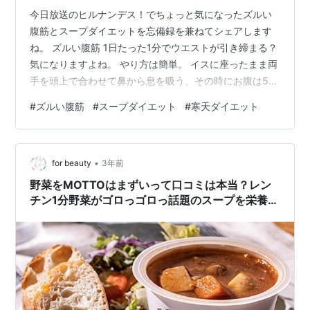
今日放送のヒルナンデス！でちょっと気になったズルい
腹筋とスープダイエットを忘備録を兼ねてシェアします
ね。 ズルい腹筋 1日たった1分でウエストが引き締まる？
気になりますよね。 やり方は簡単。 イスに座ったまま両
手を頭上で合わせて鼻から息を吸う、その時にお腹は5秒
間へこませる。 次に頬っぺたとお腹をふくらませ息を5
#
ズルい腹筋
#
スープダイエット
#
寒天ダイエット
秒間は気ながら両手を胸まで下ろす。 応用としてその時
に右脚を真上（真正面）に上げる。目線はおへそ。足首
は90度に曲げる。 これを左右交互に行う。左右3回ずつ
•
でOK。 これほっぺをふくらますので顔回りもスッキリし
for beauty
3年前
たとか。 で、実践した芸人さんは4週間でウエストがな
野菜をMOTTOはまずいって口コミは本当？レン
んとマイナス8.5㎝！…
チン1分野菜がゴロっゴロっ話題のスープを栄養士
がレビュー！