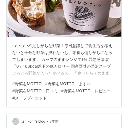
ついつい不足しがちな野菜！毎日意識して食生活を考え
ないと十分な野菜は摂れないし、栄養も偏りがちになっ
てしまいます。 カップのままレンジで1分 罪悪感ほぼ
「0」166kcal以下の低カロリー 国産野菜の贅沢スープ
ごろごろ野菜が入った食べるスープ 食べたらそのままゴ
ミ箱だから洗い物不要 そんな野菜不足に悩む現代人を救
#
野菜をMOTTO
#
野菜をMOTTO まずい
うスープが巷で話題になっているのを知っていますか？
#
野菜をMOTTO 口コミ
#
野菜をMOTTO レビュー
でも近くのスーパーやコンビニでは買うことができない
#
スープダイエット
らしいんです！ 今回はその話題のスープ「野菜を
MOTTO」を栄養士が正直レビューをしていきますので是
非ご覧ください！ 野菜をMOTTＯとは？魅力についてご
紹介！ 野菜をMOTTOはま…
•
tanikorin’s blog
3年前