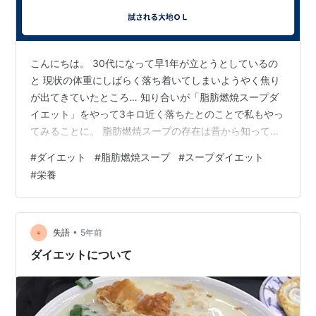
こんにちは。 30代になって早1年が立とうとしているの
と 現状の体重にしばらく落ち着いてしまいようやく焦り
が出てきていたところ… 知り合いが「脂肪燃焼スープダ
イエット」をやって3キロ近く落ちたとのことで私もやっ
てみることに。 脂肪燃焼スープの存在は昔から知ってい
たが、何を隠そうとてもセロリが嫌い。 なので見て見ぬ
#
ダイエット
#
脂肪燃焼スープ
#
スープダイエット
ふりをし続けていたのにこちらは代用可能！ セロリはほ
#
栄養
うれん草で代用できるというのだ、やるしかない。 お手
本にしたのはこちらの記事。 stylehaus.jp スープ+＠を食
べていいというメニュー。 ただし、決められたもの以外
は食べてはいけない、効果がなくなってしまうとのこ
•
失語
5年前
と。 【材料】…
ダイエットについて