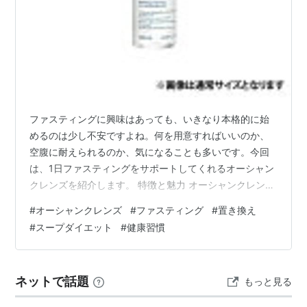
ファスティングに興味はあっても、いきなり本格的に始
めるのは少し不安ですよね。何を用意すればいいのか、
空腹に耐えられるのか、気になることも多いです。今回
は、1日ファスティングをサポートしてくれるオーシャン
クレンズを紹介します。 特徴と魅力 オーシャンクレンズ
は、1日ファスティング向けのスープセットです。朝・
#
オーシャンクレンズ
#
ファスティング
#
置き換え
昼・夜に飲むスープと、間食用の昆布茶、サポートガイ
#
スープダイエット
#
健康習慣
ドが付いているので、初めての人でも流れをイメージし
やすいです。プチ断食や置き換えを試してみたい人に取
り入れやすそうです。 スープタイプなので、甘いドリン
ネットで話題
もっと見る
ク系の置き換えが苦手な人にも選びやすいのが魅力で
す。温かくして飲めるので、体を冷やしたくない…