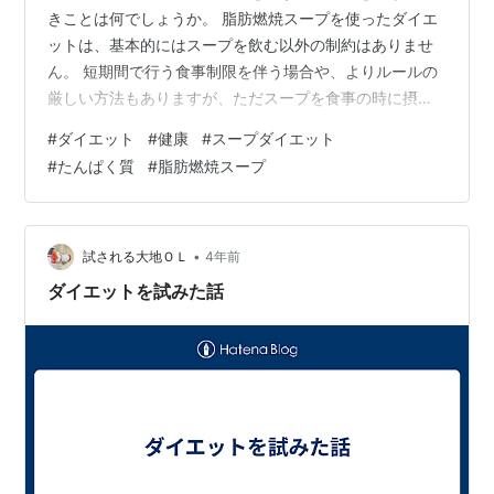
きことは何でしょうか。 脂肪燃焼スープを使ったダイエ
ットは、基本的にはスープを飲む以外の制約はありませ
ん。 短期間で行う食事制限を伴う場合や、よりルールの
厳しい方法もありますが、ただスープを食事の時に摂取
するだけというダイエット方法もあります。 一般的なダ
#
ダイエット
#
健康
#
スープダイエット
イエットと同じように、基本的な事は、スープを摂取す
#
たんぱく質
#
脂肪燃焼スープ
るだけのダイエットの場合でも意識するようにしましょ
う。 高いカロリーのある食事はほどほどにし、甘いもの
や飲酒は控えるようにするのがポイントです。 ダイエッ
トには、運動も少しは行った方がより有効だといえま
•
試される大地ＯＬ
4年前
す。 普段の食事を脂肪燃焼スープと置きかえ…
ダイエットを試みた話