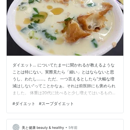
ダイエット… についてたまーに聞かれるが教えるような
ことは特にない。実際見たら「細い」とはならないと思
うし、わたし……。ただ、一つ言えるとしたら“大幅な増
減はしない”ってことかなぁ。それは前医師にも褒められ
ました。 体重は20代に比べると少し増えてはいるもの
の、そこまで大きくは変わってない。ただ、体重だけ見
#
ダイエット
#
スープダイエット
ても意味ないのはみんなも知るところよね。 大事なのは
体脂肪率や筋肉量、骨量やボディラインなのでその辺ち
ゃんと意識していかねばとは思ってます。 一度だけホル
•
モン剤の影響でむくみも体重の増加もすごい時期があっ
美と健康 beauty & healthy
5年前