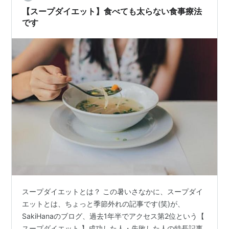
て。当時はそこまでひどいとは思ってなかったのに、写
【スープダイエット】食べても太らない食事療法
真見返すと顔パンパンでびっくり。それは…
です
スープダイエットとは？ この暑いさなかに、スープダイ
エットとは、ちょっと季節外れの記事です(笑)が、
SakiHanaのブログ、過去1年半でアクセス第2位という【
スープダイエット 】成功した人・失敗した人の特長記事