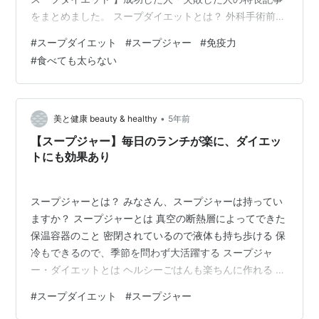
をまとめました。 スープダイエットとは？ 外科手術前に
短期間で痩せる必要のある患者さんのために考えられた
#
スープダイエット
#
スープジャー
#
免疫力
食事療法です 身体に負担をかけずに、1週間のメニューが
#
食べても太らない
決まっていて、知らず知らずのうちに糖質制限ダイエッ
トになり、結果、脂肪燃焼効果が高いダイエット法です
スープダイエットの特長 しっかり食べても痩せられる デ
トックス効果で毒素を排出する 脂肪燃焼効果が高まる 免
•
美と健康 beauty & healthy
5年前
疫力がアップして身…
【スープジャー】毎日のランチが楽に、ダイエッ
トにも効果あり
スープジャーとは？ みなさん、スープジャーは持ってい
ますか？ スープジャーとは 真空の断熱層によってできた
保温容器のこと 密閉されているので液体も持ち歩ける 保
冷もできるので、季節を問わず大活躍する スープジャ
ー・ダイエットとは ヘルシーごはんも楽ちんに作れる お
なかにたまる液体を入れることができる 温かいランチだ
#
スープダイエット
#
スープジャー
とお腹にやさしかったり代謝促進になったりする スープ