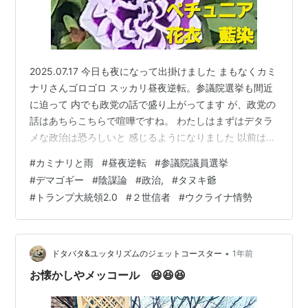
2025.07.17 今日も夜になって出掛けました まもなくカミ
ナリさんゴロゴロ スッカリ昼夜逆転。参議院選挙も間近
に迫って 内でも政党の話で盛り上がってます が、政党の
話はあちらこちらで喧嘩ですね。 わたしはまずはデタラ
メな政治は恐ろしいと 感じるようになりました 以前はタ
ヌキ爺たちの ゴニョニョはっきりしないやり取りには 関
#
カミナリと雨
#
昼夜逆転
#
参議院議員選挙
心なかったんですが だから公約不履行でも何でもいいけ
#
デマゴギー
#
陰謀論
#
政治,
#
タヌキ爺
ど、 情報の処理能力に難がある人、 つまり手に入れた情
#
トランプ大統領2.0
#
２世信者
#
ウクライナ情勢
報が事実かどうか検証できない、 鵜呑みにする人、 更に
手にした情報を正しく発信出来なくて ズレた発信をする
人、 思考力の乏しさを自覚できない人など。 例えば右か
左か…
•
ドタバタ&ユッタリズムのジェットコースター
1年前
お懐かしやメッコール 😆😆😆