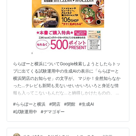
ららぽーと横浜についてGoogle検索しようとしたらトッ
プに出てくる試験運用中の生成AIの表示に「ららぽーと
横浜閉店のお知らせ」の文字が。 マジか！全然知らなか
った…テレビも新聞も見ないせいかいろいろと身近な情
報も入ってこないもんだな…と納得しかけたものの、 い
や待てよ？先週ららぽの「アフタヌーンティー」に行っ
#
ららぽーと横浜
#
閉店
#
閉館
#
生成AI
たばかりじゃん！ もし閉店が本当なら現地でその情報を
#
試験運用中
#
デマゴギー
目にしないワケがない。 さらに読み進めてみると「2023
年1月に閉店」との事。1年前の話⁉︎…完全にガセじゃん！
それでは、と「ららぽーと横浜閉店」で検索してみて出