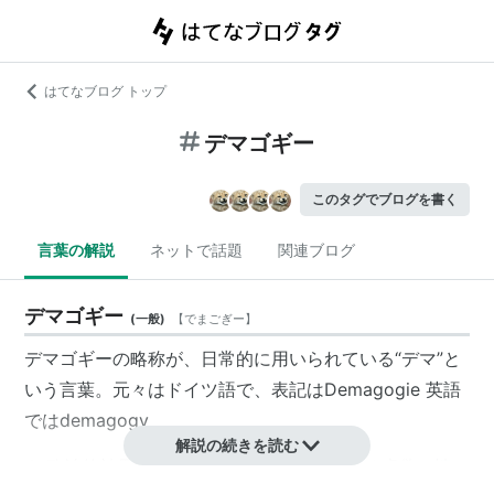
はてなブログ トップ
デマゴギー
このタグでブログを書く
言葉の解説
ネットで話題
関連ブログ
デマゴギー
(
一般
)
【
でまごぎー
】
デマゴギーの略称が、日常的に用いられている“
デマ
”と
いう言葉。元々はドイツ語で、表記はDemagogie 英語
ではdemagogy
解説の続きを読む
政治的効果をねらって、意図的に流される虚偽の情