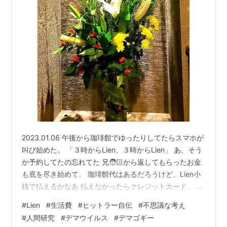
2023.01.06 午後から珈琲館でゆったりしてたらスマホが
叫び始めた。 「３時からLien、３時からLien」 あ、そう
か予約してたの忘れてた 兄🧑🏻から返してもらったお金
も底を尽き始めて、 珈琲館代はあるだろうけど、Lien小
銭で払えるかなあ 払えなかったらクレジットカード、 そ
れもなかったら、支払いは待ってくれるけど 教会債が戻
#
Lien
#
生活費
#
ヒットラー自伝
#
不思議な考え
されてくるし、 今は老後を細々と暮らす訓練期間です 実
#
人間研究
#
デマウイルス
#
デマゴギー
は今、かねてから 知りたいと思ってた ヒットラーの自伝