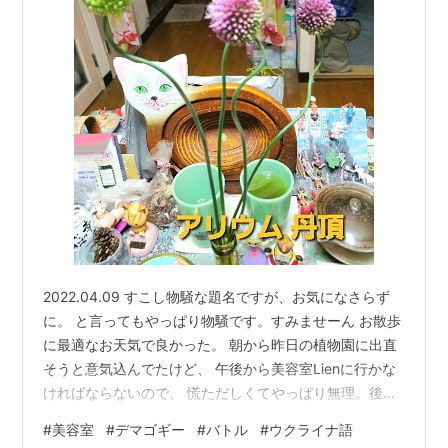
2022.04.09 すこし物騒な題名ですが、お気になさらず
に。 と言ってもやっぱり物騒です。すみませーん お散歩
に最適なお天気で良かった。 朝から昨日の植物園に出直
そうと意気込んでたけど、 午後から美容室Lienに行かな
ければならないので、 慌ただしくてやっぱり無理。後日
にします。 いつもTwitterで思わしくないデマを阻止すべ
#
美容室
#
デマゴギー
#
バトル
#
ウクライナ語
く 医療の陰謀論者とバトッてますが、アカウントいくつ