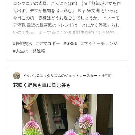
ロンマニアの皆様、こんにちはm(_ _)m「無知がデマを作
り出す、デマが無知を追い込む」 Ｂｙ 宋文洲 といった
今日この頃、皆様はどうお過ごしでしょうか。 ＊ノーモ
ア停戦 最近の親露派のトレンドは「とにかく停戦」らし
いのである。よーするにこのまま戦争を続けても犠牲者
が増えるだけだから兎に角停戦して、後の事は停戦した
#
停戦交渉
#
デマゴギー
#
GR86
#
マイナーチェンジ
後に解決すれば良いって論調である。確かに聞こえは良
#
人生の一発逆転
いが、超デカい問題が一つだけあるのである。ソレは
「一度切り取られた領土はほぼ１００％戻ってこない」
って事である。つまりこの停戦論ってのは： 領土を切り
取られる ↓ 戦闘が起こる ↓ 「犠牲者が増えるから」と
•
ドタバタ&ユッタリズムのジェットコースター
4年前
停戦交渉が始まる ↓ 切り取…
花咲く野原も血に染む谷も