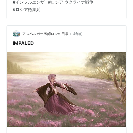
#
インフルエンザ
#
ロシア ウクライナ戦争
をチビチビと呼んでます ドイツでは永遠の発禁本だけ
#
ロシア徴集兵
ど、ここは日本ですからね(^_^;) 何故あんな世界一危険な
チョビ髭人物が出来上がったか 知りたかったん…
•
アスペルガー医師ロンの日常
4年前
IMPALED