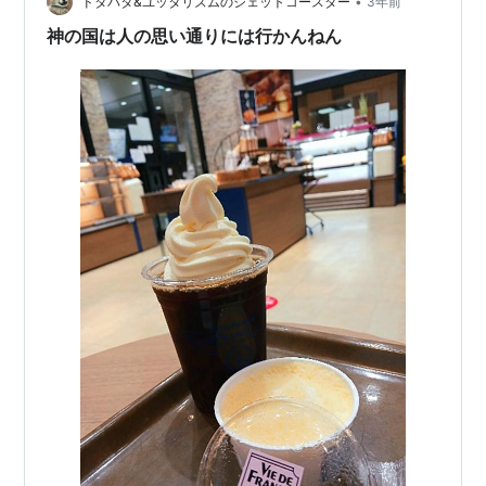
てきた検索結果を見てみると、ららぽーと横浜に入って
•
ドタバタ&ユッタリズムのジェットコースター
3年前
いたテナントが撤退する…
神の国は人の思い通りには行かんねん