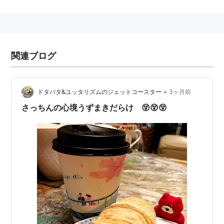
報。悪宣伝。
根拠・確証のないうわさ話。流言蜚語(りゆうげんひ
ご)。
語源的には扇動政治家が民衆を扇動するために用いた宣
関連ブログ
伝の意。現在では，権力機構が行う虚偽宣伝を本義と
し，嘘(うそ)，噂(うわさ)，流言などを意味する場合も
ある。
•
ドタバタ&ユッタリズムのジェットコースター
3ヶ月前
さっちんの心境うずまきだらけ 😵😵😵
関連語
中傷
虚報
プロパガンダ
風説
憶測