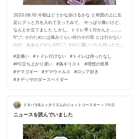
2023.08.10 今朝はどうかな歩けるかな と布団の上に左
足にグッと力を入れて立ってみて、 やっぱり痛いけど、
なんとか立てました しかし、トイレ早く行かんと………
f(^_^; そのためには痛みぐらい何のその😡 とは行かない
のが、ああもどかしやf(^_^; それに歳いったら待ったなし
だから。 痛みに耐えて立てるか、トイレを待てるかの戦
#
足痛い
#
トイレ行けない
#
トイレは待ったなし
い。 でもまだそんなことやりそうな歳に見えないのが救
#
PC立ち上がり遅い
#
偽キリスト
#
理想の世界
いですf(^_^; また二度寝してしまったんで 起きたのが礼
#
デマゴギー
#
デマウイルス
#
ロシア好き
拝始まった時間。 まずはスマホつけてっと、 ウチは埼京
#
オデッサのダースベイダー
線のすぐ隣なんでPCの立ち上がりが遅いんです しかもわ
たしが参加してることも 入れなければならな…
•
ドタバタ&ユッタリズムのジェットコースター
3年前
ニュースを読んでいました