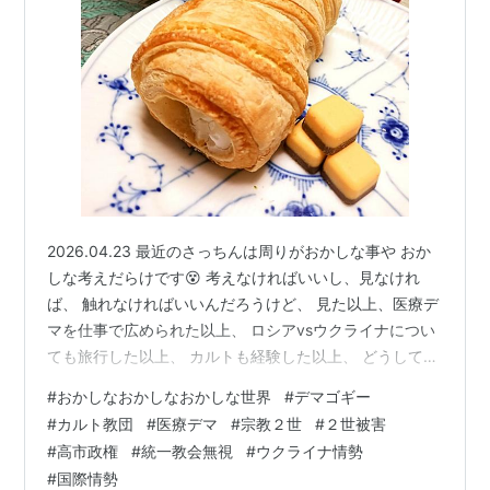
2026.04.23 最近のさっちんは周りがおかしな事や おか
しな考えだらけです😵 考えなければいいし、見なけれ
ば、 触れなければいいんだろうけど、 見た以上、医療デ
マを仕事で広められた以上、 ロシアvsウクライナについ
ても旅行した以上、 カルトも経験した以上、 どうしても
関心と思いが行きます😵 そして日本もその影響を受けて
#
おかしなおかしなおかしな世界
#
デマゴギー
いるので、 今やこの世に平和の世界を感じないですね😵
#
カルト教団
#
医療デマ
#
宗教２世
#
２世被害
昔平和な田舎でテレビを見ては 兼高かおる世界の旅や知
#
高市政権
#
統一教会無視
#
ウクライナ情勢
られざる世界で 外国を経験することに夢を見た時は戻ら
#
国際情勢
ない😵 昔の風景も戻らない😵 今のアメリカは 世界を掻