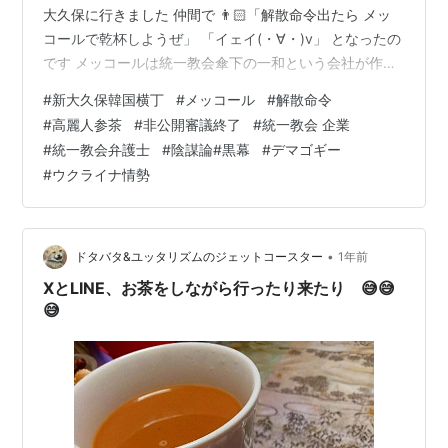
大久保に行きました 仲間で 👨🏻「解散命令出たら メッ
コールで乾杯しようぜ」 「イェイ(・∀・)v」 となったの
です メッコールは統一教会傘下の一和という会社が作っ
て わたしが39年前、統一教会にいた頃に作られました
#
新大久保韓国横丁
#
メッコール
#
解散命令
飲むのはそれ以来だけど 今韓国では大人気、 日本にも輸
#
高麗人参茶
#
非公開審議終了
#
統一教会 企業
入されてます ここで働くのは 韓国の統一教会の信徒さん
#
統一教会弁護士
#
陰謀論#黒幕
#
デマゴギー
が多いけど、 一般の人も採用してると思うし、 昔は高麗
#
ウクライナ情勢
人参茶などを売り歩いて金を稼いだけど、 今は表向きは
普通の会社で、これほど売れたなら 日本の献金は使っ
て…
•
ドタバタ&ユッタリズムのジェットコースター
1年前
XとLINE、お茶をしながら行ったり来たり 😅😅
😅