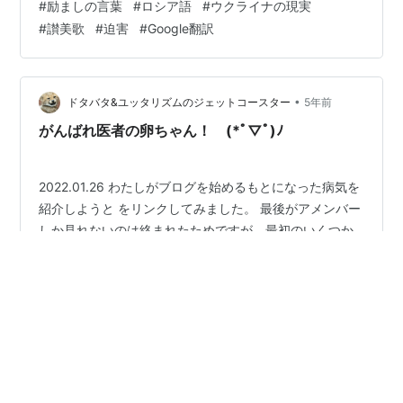
#
励ましの言葉
#
ロシア語
#
ウクライナの現実
もあるので、 最近は元々作ってた平和な交流に使うアカ
#
讃美歌
#
迫害
#
Google翻訳
ウントで、 ウクライナ語では励ましを、ロシア語では現
実を知らせてます Twitter社はロシアから撤退したので、
世界のロシア人が正確な情報を得て、 またロシア国…
•
ドタバタ&ユッタリズムのジェットコースター
5年前
がんばれ医者の卵ちゃん！ (*ﾟ▽ﾟ)ﾉ