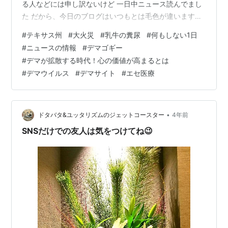
る人などには申し訳ないけど 一日中ニュース読んでまし
た だから、今日のブログはいつもとは毛色が違います。
このニュース、その規模の大きさに目が飛びました 機能
#
テキサス州
#
大火災
#
乳牛の糞尿
#
何もしない1日
の一時停止 ↑機能の停止の文字をクリックしてくださ
#
ニュースの情報
#
デマゴギー
い。 最初はYahooニュースで見たのだけど、 いくらアメ
#
デマが拡散する時代！心の価値が高まるとは
リカはテキサス州 と言っても、 18000頭とは凄すぎです
#
デマウイルス
#
デマサイト
#
エセ医療
英語圏の人さえ「1800頭じゃあないの」と聞き直すほ
ど。 他のニュースでは乳牛だったようで、 飼育に関わ
っ…
•
ドタバタ&ユッタリズムのジェットコースター
4年前
SNSだけでの友人は気をつけてね😉