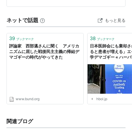
き回すトランプ大統領を排出した国となり、 貧富の差は
デカクても…
ネットで話題
もっと見る
39
38
ブックマーク
ブックマーク
評論家 西部邁さんに聞く アメリカ
日本医師会にも棄却さ
ニズムに屈した戦後民主主義の帰結デ
ると患者が増える」エ
マゴギーの時代がやってきた
学デマゴギー « ハー
オンライン
www.bund.org
hbol.jp
関連ブログ